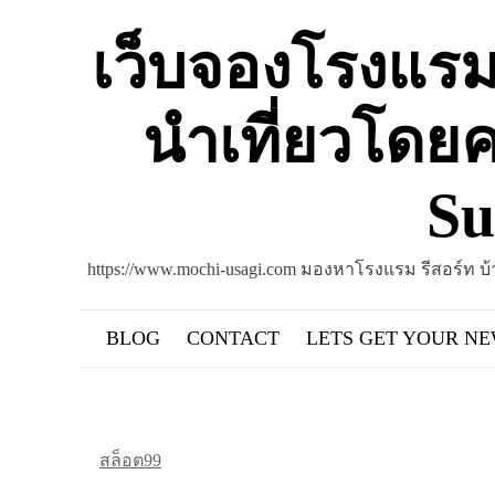
Skip
to
เว็บจองโรงแรม 
content
นำเที่ยวโดย
Su
https://www.mochi-usagi.com มองหาโรงแรม รีสอร์
BLOG
CONTACT
LETS GET YOUR NE
สล็อต99