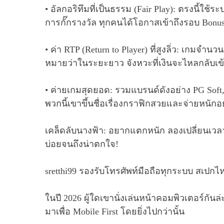
• อัลกอริทึมที่เป็นธรรม (Fair Play): ตรงนี้ใช้
การกั๊กรางวัล ทุกคนได้โอกาสเข้าถึงรอบ Bonu
• ค่า RTP (Return to Player) ที่สูงลิ่ว: เกมจำ
หมายว่าในระยะยาว จังหวะที่เงินจะไหลกลับเข้า
• ค่ายเกมสุดยอด: รวมแบรนด์ดังอย่าง PG Soft, J
พวกนี้เขาขึ้นชื่อเรื่องกราฟิกสวยและจ่ายหนักอย
เคล็ดลับนางฟ้า: อยากแตกหนัก ลองเปลี่ยนเวลาเ
บ่อยจนถึงน่าตกใจ!
sretthi99 รองรับโทรศัพท์มือถือทุกระบบ สเปกไห
ในปี 2026 ผู้ใดเขานั่งเล่นหน้าคอมพิวเตอร์ก
มาเพื่อ Mobile First โดยยิ่งไปกว่านั้น