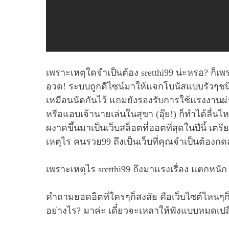
เพราะเหตุใดจำเป็นต้อง sretthi99 น่ะหรอ? ก็เพร
อวด! ระบบถูกดีไซน์มาให้แจกโบนัสแบบรัวๆชนิดที่
เหมือนนัดกันไว้ แถมยังรองรับการใช้แรงงานผ
หรือแอบเจ้านายเล่นในสุขา (อุ๊ย!) ก็ทำได้ลื่นไห
ผงาดขึ้นมาเป็นเว็บสล็อตที่ฮอตที่สุดในปีนี้ เต
เหตุไร คนรวย99 ถึงเป็นเว็บที่คุณจำเป็นต้องกดสม
เพราะเหตุไร sretthi99 ถึงมาแรงเรื่อง แตกหนัก
คำถามยอดฮิตที่ใครๆก็สงสัย คือเว็บไซต์ไหนๆก็
อย่างไร? มาค่ะ เดี๋ยวจะเหลาให้ฟังแบบหมดเป