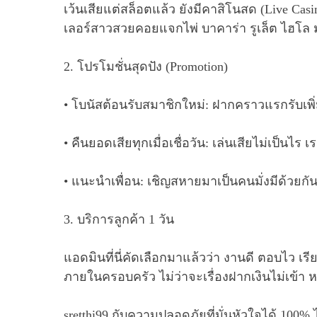
เว้นเสียแต่สล็อตแล้ว ยังมีคาสิโนสด (Live Casi
เลอร์สาวสวยคอยแจกไพ่ บาคาร่า รูเล็ต ไฮโล
2. โปรโมชั่นสุดปัง (Promotion)
• โบนัสต้อนรับสมาชิกใหม่: ฝากคราวแรกรับเพิ
• คืนยอดเสียทุกเมื่อเชื่อวัน: เล่นเสียไม่เป็นไ
• แนะนำเพื่อน: เชิญสหายมาเป็นคนมั่งมีด้วยกั
3. บริการลูกค้า 1 วัน
แอดมินที่นี่คัดเลือกมาแล้วว่า งานดี ตอบไว เร
ภายในครอบครัว ไม่ว่าจะเรื่องฝากเงินไม่เข้า 
sretthi99 กับความปลอดภัยที่มั่นหัวใจได้ 100%