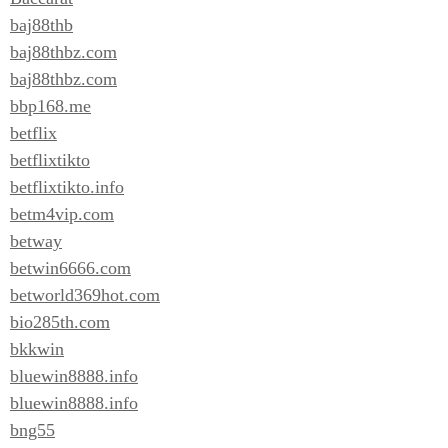
baj88thb
baj88thbz.com
baj88thbz.com
bbp168.me
betflix
betflixtikto
betflixtikto.info
betm4vip.com
betway
betwin6666.com
betworld369hot.com
bio285th.com
bkkwin
bluewin8888.info
bluewin8888.info
bng55