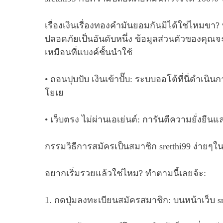
เรื่องเงินเรื่องทองคำมันยอมกันมิได้ใช่ไหมขา
ปลอดภัยเป็นอันดับหนึ่ง ข้อมูลส่วนตัวของคุณจ
เหมือนที่แบงค์ชั้นนำใช้
• ถอนปุบปับ เงินเข้าปั๊บ: ระบบออโต้ที่นี่ดำเ
โยเย
• เว็บตรง ไม่ผ่านเอเย่นต์: การันตีความยั่งยืน
กรรมวิธีการสมัครเป็นสมาชิก sretthi99 ง่ายๆใน
อยากเริ่มรวยแล้วใช่ไหม? ทำตามนี้เลยจ้ะ:
1. กดปุ่มลงทะเบียนสมัครสมาชิก: บนหน้าเว็บ sr