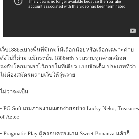
เว็บ188betบางพื้นที่มีเกมให้เลือกน้อยหรือเลือกเฉพาะค่าย
ดังไม่กี่ค่าย แม้กระนั้น 188betth รวบรวมทุกค่ายสล็อต
ระดับโลกมาเอาไว้ภายในที่เดียว แบบจัดเต็ม ประเภทที่ว่า
ไม่ต้องสมัครหลายเว็บให้วุ่นวาย
ไม่ว่าจะเป็น
• PG Soft เกมภาพงามแตกง่ายอย่าง Lucky Neko, Treasures
of Aztec
• Pragmatic Play ผู้ครอบครองเกม Sweet Bonanza แล้วก็