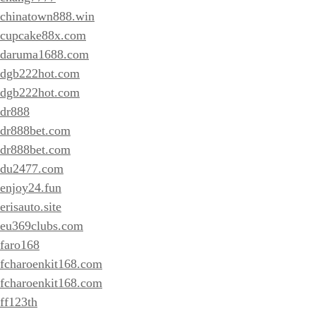
chinatown888.win
cupcake88x.com
daruma1688.com
dgb222hot.com
dgb222hot.com
dr888
dr888bet.com
dr888bet.com
du2477.com
enjoy24.fun
erisauto.site
eu369clubs.com
faro168
fcharoenkit168.com
fcharoenkit168.com
ff123th