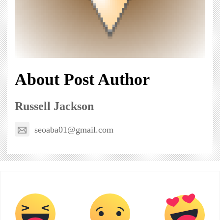
About Post Author
Russell Jackson
seoaba01@gmail.com