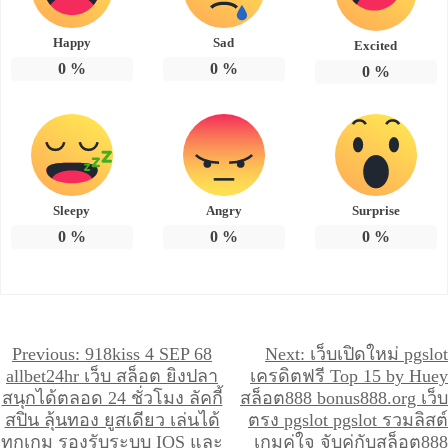
Happy
Sad
Excited
0
%
0
%
0
%
Sleepy
Angry
Surprise
0
%
0
%
0
%
แ
Previous:
918kiss 4 SEP 68
Next:
เว็บเปิดใหม่ pgslot
allbet24hr เว็บ สล็อต ยิงปลา
เครดิตฟรี Top 15 by Huey
น
สนุกได้ตลอด 24 ชั่วโมง ลัคกี้
สล็อต888 bonus888.org เว็บ
ะ
สปิน ลุ้นทอง ยูสเดียว เล่นได้
ตรง pgslot pgslot รวมลิสต์
ทุกเกม รองรับระบบ IOS และ
เกมคู่ใจ จับคู่กับสล็อต888
แ