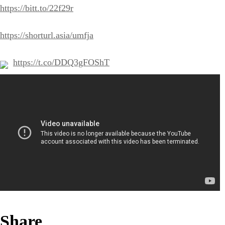
https://bitt.to/22f29r
https://shorturl.asia/umfja
https://t.co/DDQ3gFOShT
Share