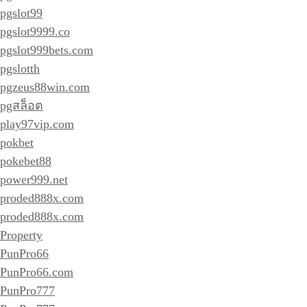
pgslot99
pgslot9999.co
pgslot999bets.com
pgslotth
pgzeus88win.com
pgสล็อต
play97vip.com
pokbet
pokebet88
power999.net
proded888x.com
proded888x.com
Property
PunPro66
PunPro66.com
PunPro777