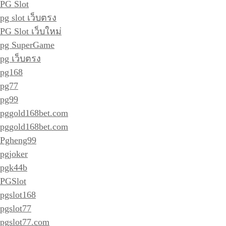
PG Slot
pg slot เว็บตรง
PG Slot เว็บใหม่
pg SuperGame
pg เว็บตรง
pg168
pg77
pg99
pggold168bet.com
pggold168bet.com
Pgheng99
pgjoker
pgk44b
PGSlot
pgslot168
pgslot77
pgslot77.com