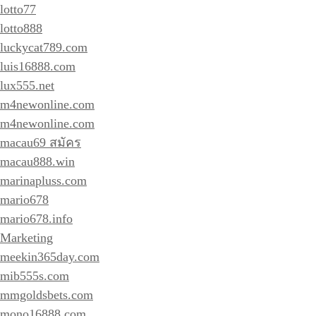
lotto77
lotto888
luckycat789.com
luis16888.com
lux555.net
m4newonline.com
m4newonline.com
macau69 สมัคร
macau888.win
marinapluss.com
mario678
mario678.info
Marketing
meekin365day.com
mib555s.com
mmgoldsbets.com
mono16888.com