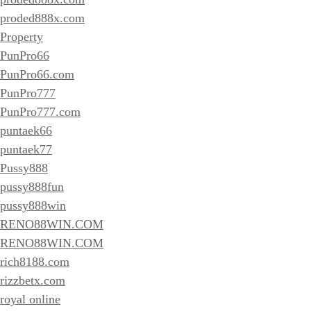
proded888x.com
Property
PunPro66
PunPro66.com
PunPro777
PunPro777.com
puntaek66
puntaek77
Pussy888
pussy888fun
pussy888win
RENO88WIN.COM
RENO88WIN.COM
rich8188.com
rizzbetx.com
royal online