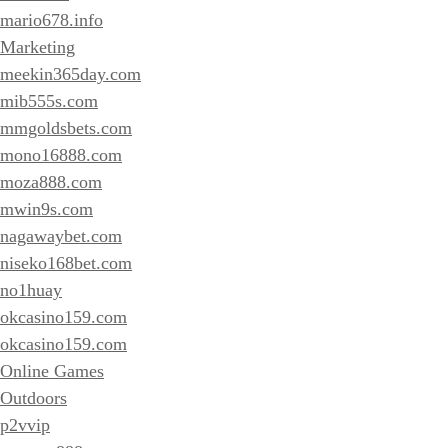
mario678.info
Marketing
meekin365day.com
mib555s.com
mmgoldsbets.com
mono16888.com
moza888.com
mwin9s.com
nagawaybet.com
niseko168bet.com
no1huay
okcasino159.com
okcasino159.com
Online Games
Outdoors
p2vvip