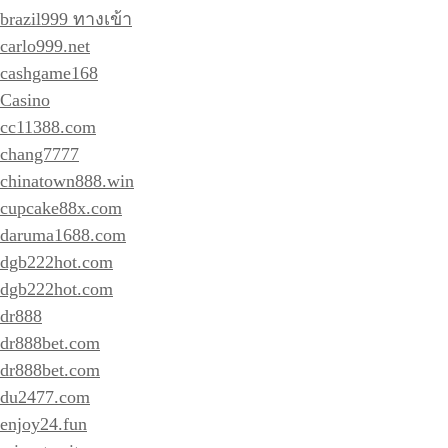
brazil999 ทางเข้า
carlo999.net
cashgame168
Casino
cc11388.com
chang7777
chinatown888.win
cupcake88x.com
daruma1688.com
dgb222hot.com
dgb222hot.com
dr888
dr888bet.com
dr888bet.com
du2477.com
enjoy24.fun