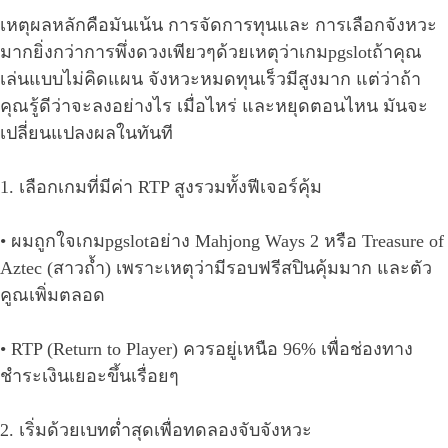
เหตุผลหลักคือมันเน้น การจัดการทุนและ การเลือกจังหวะ
มากยิ่งกว่าการพึ่งดวงเพียวๆด้วยเหตุว่าเกมpgslotถ้าคุณ
เล่นแบบไม่คิดแผน จังหวะหมดทุนเร็วมีสูงมาก แต่ว่าถ้า
คุณรู้ดีว่าจะลงอย่างไร เมื่อไหร่ และหยุดตอนไหน มันจะ
เปลี่ยนแปลงผลในทันที
1. เลือกเกมที่มีค่า RTP สูงรวมทั้งฟีเจอร์คุ้ม
• ผมถูกใจเกมpgslotอย่าง Mahjong Ways 2 หรือ Treasure of
Aztec (สาวถ้ำ) เพราะเหตุว่ามีรอบฟรีสปินคุ้มมาก และตัว
คูณเพิ่มตลอด
• RTP (Return to Player) ควรอยู่เหนือ 96% เพื่อช่องทาง
ชำระเงินเยอะขึ้นเรื่อยๆ
2. เริ่มด้วยเบทต่ำสุดเพื่อทดลองจับจังหวะ