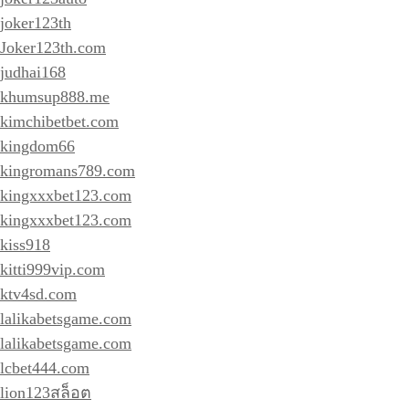
joker123th
Joker123th.com
judhai168
khumsup888.me
kimchibetbet.com
kingdom66
kingromans789.com
kingxxxbet123.com
kingxxxbet123.com
kiss918
kitti999vip.com
ktv4sd.com
lalikabetsgame.com
lalikabetsgame.com
lcbet444.com
lion123สล็อต