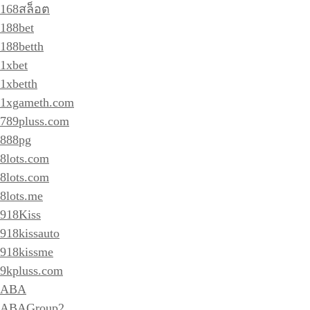
168สล็อต
188bet
188betth
1xbet
1xbetth
1xgameth.com
789pluss.com
888pg
8lots.com
8lots.com
8lots.me
918Kiss
918kissauto
918kissme
9kpluss.com
ABA
ABAGroup2