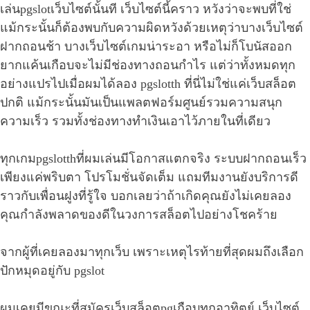
เล่นpgslotเว็บไซต์นั้นที เว็บไซต์นี้คราว หวังว่าจะพบที่ใช่
แม้กระนั้นก็ต้องพบกับความผิดหวังด้วยเหตุว่าบางเว็บไซต์
ฝากถอนช้า บางเว็บไซต์เกมน่าระอา หรือไม่ก็โบนัสออก
ยากแค้นเกือบจะไม่มีช่องทางถอนกำไร แต่ว่าทั้งหมดทุก
อย่างแปรไปเมื่อผมได้ลอง pgslotth ที่นี่ไม่ใช่แค่เว็บสล็อต
ปกติ แม้กระนั้นมันเป็นแพลตฟอร์มศูนย์รวมความสนุก
ความเร็ว รวมทั้งช่องทางทำเงินเอาไว้ภายในที่เดียว
ทุกเกมpgslotthที่ผมเล่นมีโอกาสแตกจริง ระบบฝากถอนเร็ว
เพียงแค่พริบตา โปรโมชั่นจัดเต็ม แถมทีมงานยังบริการดี
ราวกับเพื่อนฝูงที่รู้ใจ บอกเลยว่าถ้าเกิดคุณยังไม่เคยลอง
คุณกำลังพลาดของดีในวงการสล็อตไปอย่างโชคร้าย
จากผู้ที่เคยลองมาทุกเว็บ เพราะเหตุไรท้ายที่สุดผมถึงเลือก
ปักหมุดอยู่กับ pgslot
ผมเคยมีขณะที่สมัครเว็บสล็อตpgเกือบทุกอาทิตย์ เว็บไซต์