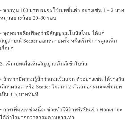
• จากทุน 100 บาท ผมจะใช้เบทขั้นต่ำ อย่างเช่น 1 – 2 บาท
หมุนอย่างน้อย 20–30 รอบ
• จุดหมายคือเพื่อดูว่ามีสัญญาณโบนัสไหม ได้แก่
สัญลักษณ์ Scatter ออกหลายครั้ง หรือเริ่มมีการคูณเพิ่ม
เรื่อยๆ
3. เพิ่มเบทเมื่อเห็นสัญญาณใกล้เข้าโบนัส
• ถ้าหากมีความรู้สึกว่าเกมเริ่มแจก ตัวอย่างเช่น ได้รางวัล
เล็กๆตลอด หรือ Scatter โผล่มา 2 ตัวเสมอๆผมจะเพิ่มเบท
เป็น 3–5 บาททันที
• การเพิ่มเบทช่วงนี้จะช่วยทำให้ถ้าฟรีสปินเข้า พวกเราจะ
ได้กำไรมากกว่าธรรมดาหลายเท่า