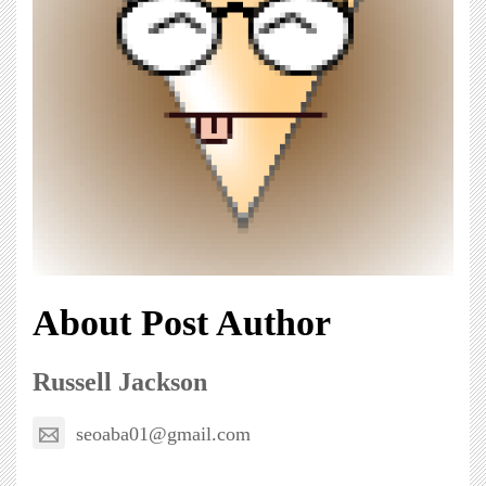
About Post Author
Russell Jackson
seoaba01@gmail.com