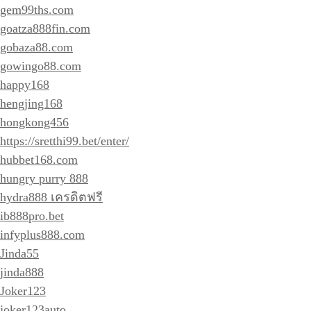
gem99ths.com
goatza888fin.com
gobaza88.com
gowingo88.com
happy168
hengjing168
hongkong456
https://sretthi99.bet/enter/
hubbet168.com
hungry purry 888
hydra888 เครดิตฟรี
ib888pro.bet
infyplus888.com
Jinda55
jinda888
Joker123
joker123auto