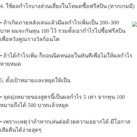
4. ใช้ผลกำไรบางส่วนเสี่ยงในโหมดซื้อฟรีสปิน (หากเกมมี)
• ถ้าเกิดภายหลังเล่นแล้วมีผลกำไรเพิ่มเป็น 200–300
บาท ผมจะกันทุน 100 ไว้ รวมทั้งเอากำไรไปซื้อฟรีสปิน
เพื่อหวังคูณรางวัลก้อนโต
• ถ้าได้กำไรเพิ่ม ก็ถอนนิดหน่อยในทันทีเพื่อไม่ให้ผลกำไร
หายหมด
5. ตั้งเป้าหมายและหยุดให้เป็น
• จุดมุ่งหมายของสูตรนี้เป็นผลกำไร 5 เท่า จากทุน 100
หมายถึงได้ 500 บาทแล้วหยุด
• เพราะเหตุว่าถ้าหากเล่นต่อด้วยความอยากได้ มีโอกาส
เสียคืนได้ง่ายสุดๆ