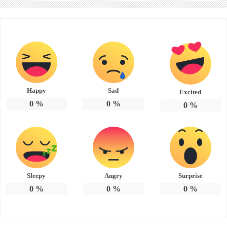
Happy
Sad
Excited
0
%
0
%
0
%
Sleepy
Angry
Surprise
0
%
0
%
0
%