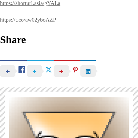
https://shorturl.asia/gYALa
https://t.co/aw02yboAZP
Share