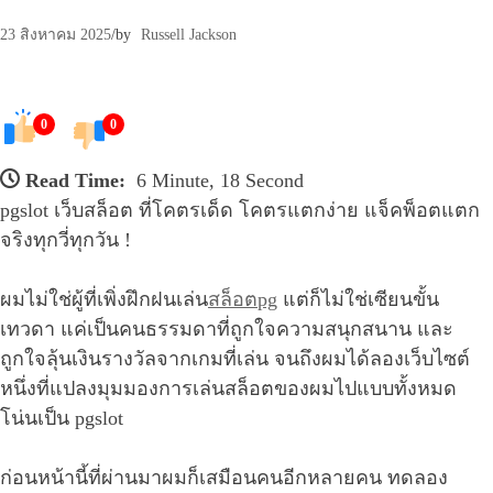
23 สิงหาคม 2025
/
by
Russell Jackson
0
0
Read Time:
6 Minute, 18 Second
pgslot เว็บสล็อต ที่โคตรเด็ด โคตรแตกง่าย แจ็คพ็อตแตก
จริงทุกวี่ทุกวัน !
ผมไม่ใช่ผู้ที่เพิ่งฝึกฝนเล่น
สล็อตpg
แต่ก็ไม่ใช่เซียนขั้น
เทวดา แค่เป็นคนธรรมดาที่ถูกใจความสนุกสนาน และ
ถูกใจลุ้นเงินรางวัลจากเกมที่เล่น จนถึงผมได้ลองเว็บไซต์
หนึ่งที่แปลงมุมมองการเล่นสล็อตของผมไปแบบทั้งหมด
โน่นเป็น pgslot
ก่อนหน้านี้ที่ผ่านมาผมก็เสมือนคนอีกหลายคน ทดลอง