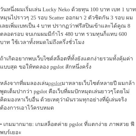
วันหนึ่งผมเริ่มเล่น Lucky Neko ด้วยทุน 100 บาท เบท 1 บาท
หมุนไปราวๆ 25 รอบ Scatter ออกมา 2 ตัวชิดกัน 3 รอบ ผม
เลยเพิ่มเบทเป็น 4 บาท ปรากฏว่าฟรีสปินเข้าและได้คูณ 8
ตลอดรอบ จบเกมผมมีกำไร 480 บาท รวมทุนก็แทบ 600
บาท ใช้เวลาทั้งหมดไม่ถึงครึ่งชั่วโมง
ถ้าเกิดอยากพบเว็บไซต์สล็อตที่ทั้งยังแตกง่ายรวมทั้งคุ้มค่า
แบบสุด ขอให้ทดลอง pgslot สักหนึ่งครั้ง
หลังจากที่ผมลองเล่น
pgslot
มาหลายเว็บไซต์หลายปี ผมกล้า
พูดเต็มปากว่า pgslot คือเว็บที่ผมปักหมุดเล่นยาวๆโดยไม่
คิดมองหาเว็บอื่น ด้วยเหตุว่ามันรวมทุกอย่างที่ผู้เล่นจริง
ต้องการเอาไว้ครบหมด
• เกมมากมาย: เกมสล็อตค่าย pgslot ที่แตกง่าย ภาพสวย ฟี
พบร์เยอะ