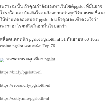
เพราะฉะนั้น ถ้าคุณกำลังมองหาเว็บไซต์pgslot ที่มั่นอาจ
โปร่งใส และบันเทิงใจจนถึงอยากเล่นทุกวี่วัน ผมขอชี้แนะ
ให้ท่านทดลองสมัคร pgslotth แล้วคุณจะเข้าดวงใจว่า
เพราะอะไรผมถึงมั่นอกมั่นใจบอกว่า
สล็อตแตกหนัก pgslot Pgslotth.nl 31 กันยายน 68 Torri
casino pgslot แตกหนัก Top 76
ขอขอบพระคุณที่มา
pgslot
https://bit.ly/pgslotth-nl
https://rebrand.ly/pgslotth-nl
https://cutly.info/pgslotth-nl