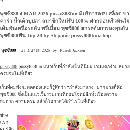
พุซซี่888 4 MAR 2026 pussy888fun มีบริการครบ สล็อต บา
คาร่า น้ำเต้าปูปลา สมาชิกใหม่รับ 100% ฝากถอนเร็วทันใจ
เดิมพันเหนือระดับ พรีเมี่ยม พุซซี่888 ยกระดับการลงทุนกับ
พุซซี่888ฟัน Top 28 by Stepanie pussy888fun.shop
พุซซี่888
21 เมษายน 2026
by
Russell Jackson
pussy888
pussy888fun แนวเว็บที่กำลังเป็นที่นิยม เกมแตกง่าย สบาย
ครบจบในที่เดียว
เว็บที่ผมพึ่งจะทดลองและก็รู้สึกว่า “กำลังมาแรง” มากมายก็คือ
พุซซี่888 ซึ่งเป็นแนวเว็บรวมเกมที่ตอบโจทย์อีกทั้งเรื่องความ
สะดวก ความครบ แล้วก็โอกาสได้กำไรในที่เดียว
ช่วง
แรก
ผมรู้จัก