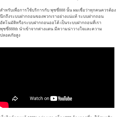
สำหรับเพื่อการใช้บริการกับ พุซซี่888 นั้น ผมเชื่อว่าทุกคนควรต้อง
นึกถึงระบบฝากถอนของพวกเราอย่างแน่แท้ ระบบฝากถอน
อัตโนมัติหรือระบบฝากถอนออโต้ เป็นระบบฝากถอนที่เรา
พุซซี่888th นำเข้าจากต่างแดน มีความน่าวางใจและความ
ปลอดภัยสูง