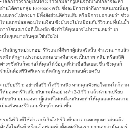
• เลือกรีวิวจากผู้เล่นจริง: รีวิวเกมจากผู้เล่นจริงบางทีก็อาจจะหา
อ่านได้ตามกลุ่ม Facebook ครับ ซึ่งจะมีการเล่าถึงการเล่นเกมนั้นๆ
แบบตรงไปตรงมา มีทั้งยังส่วนดีส่วนเสีย หรือมีการบอกเลยว่า ช่วง
ไหนแตกบ่อย ตอนไหนเงียบ ซึ่งมันจะไม่เหมือนกับรีวิวเกมที่เน้นย้ำ
การโฆษณาข้อดีเป็นหลัก ซึ่งทำให้คุณอาจไม่ทราบเลยว่า เก
มนั้นๆเหมาะกับคุณใช่หรือไม่
• มีหลักฐานประกอบ: รีวิวเกมที่ดีจากผู้เล่นจริงนั้น จำนวนมากแล้ว
จะมีหลักฐานประกอบเสมอ บางทีอาจจะเป็นภาพ คลิป หรือสถิติ
ต่างๆซึ่งมันก็จะก่อให้คุณได้ข้อมูลที่น่าเชื่อถือเยอะขึ้น ซึ่งคุณก็
จำเป็นต้องพินิจพิเคราะห์หลักฐานประกอบด้วยครับ
• เปรียบรีวิว: อย่าเชื่อรีวิวใดรีวิวหนึ่ง หากคุณพึงพอใจเกมใดก็ตาม
ให้มองหารีวิวเกี่ยวกับเกมนั้นอย่างต่ำ 2-3 รีวิว แล้วนำมาเปรียบ
เทียบกัน มุมมองจากผู้เล่นที่ไม่เหมือนกันจะทำให้คุณแลเห็นความ
เป็นจริงของรีวิวเกมนั้นๆก้าวหน้าขึ้น
• ระวังรีวิวที่ใช้คำเวอร์เกินไป: รีวิวที่บอกว่า แตกทุกตา เล่นแล้ว
มั่งคั่งในทันที หรือแจ็คพอตเข้าตั้งแต่สปินแรก บอกเลยว่ามันเวอร์