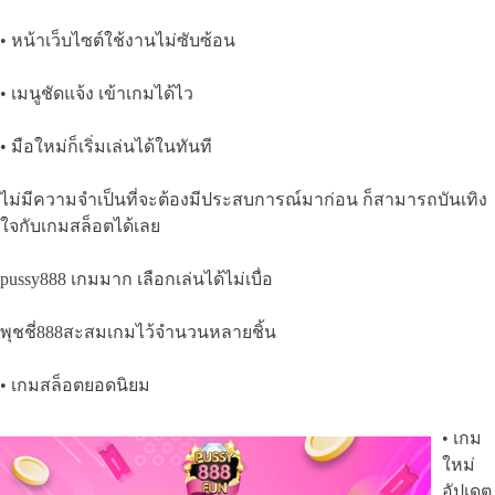
• หน้าเว็บไซต์ใช้งานไม่ซับซ้อน
• เมนูชัดแจ้ง เข้าเกมได้ไว
• มือใหม่ก็เริ่มเล่นได้ในทันที
ไม่มีความจำเป็นที่จะต้องมีประสบการณ์มาก่อน ก็สามารถบันเทิง
ใจกับเกมสล็อตได้เลย
pussy888 เกมมาก เลือกเล่นได้ไม่เบื่อ
พุชชี่888สะสมเกมไว้จำนวนหลายชิ้น
• เกมสล็อตยอดนิยม
• เกม
ใหม่
อัปเดต