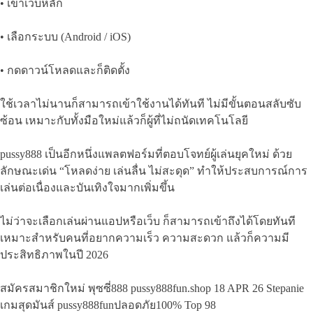
• เข้าเว็บหลัก
• เลือกระบบ (Android / iOS)
• กดดาวน์โหลดและก็ติดตั้ง
ใช้เวลาไม่นานก็สามารถเข้าใช้งานได้ทันที ไม่มีขั้นตอนสลับซับ
ซ้อน เหมาะกับทั้งมือใหม่แล้วก็ผู้ที่ไม่ถนัดเทคโนโลยี
pussy888 เป็นอีกหนึ่งแพลตฟอร์มที่ตอบโจทย์ผู้เล่นยุคใหม่ ด้วย
ลักษณะเด่น “โหลดง่าย เล่นลื่น ไม่สะดุด” ทำให้ประสบการณ์การ
เล่นต่อเนื่องและบันเทิงใจมากเพิ่มขึ้น
ไม่ว่าจะเลือกเล่นผ่านแอปหรือเว็บ ก็สามารถเข้าถึงได้โดยทันที
เหมาะสำหรับคนที่อยากความเร็ว ความสะดวก แล้วก็ความมี
ประสิทธิภาพในปี 2026
สมัครสมาชิกใหม่ พุซซี่888 pussy888fun.shop 18 APR 26 Stepanie
เกมสุดมันส์ pussy888funปลอดภัย100% Top 98