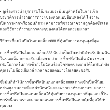
• ดูเรื่องราวทำธุรกรรมได้: ระบบจะมีเมนูสำหรับในการเช็ค
ประวัติการทำรายการต่างๆของคุณแบบย้อนหลังได้ ไม่ว่าจะ
เป็นการฝากหรือถอนก็ตาม สามารถพิจารณาความถูกต้องชัดเจน
และวิธีการทำรายการต่างๆของตนได้ตลอดระยะเวลา
วิธีการซื้อฟรีสปินในเกมสล็อต888 ที่คุ้มกับการลงทุนสูงที่สุด
การซื้อฟรีสปินในเกม สล็อต888 นับว่าเป็นเรื่องปกติสำหรับนักพนัน
ในขณะนี้มากๆขอรับ เนื่องจากว่าการซื้อฟรีสปินนั้น มันจะช่วย
เพิ่มโอกาสในการเข้าถึงโบนัสหรือแจ็คพอตของเกมได้ในทันที ซึ่ง
คุณจะไม่ต้องเสียเวล่ำเวลาคอยแต่อย่างใดเลยล่ะขอรับ
ซึ่งมันก็ทำให้การซื้อฟรีสปินบนเกมสล็อต888 ทางเข้าเป็นที่นิยม
อย่างสูง จนกระทั่งเหล่านักพนันของพวกเราต่างมองหาแนวทาง
การซื้อฟรีสปินบนเกมสล็อตให้คุ้มกับการลงทุนมากที่สุด และก็ใน
พาร์ทนี้ พวกเราจะมาเสนอแนะการซื้อฟรีสปินแบบคุ้มที่สุดให้กับ
คุณเอง