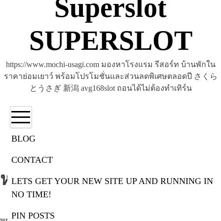
Superslot
SUPERSLOT
https://www.mochi-usagi.com มองหาโรงแรม รีสอร์ท บ้านพักใน
ราคาย่อมเยาว์ พร้อมโปรโมชั่นและส่วนลดพิเศษตลอดปี さくら
とうさぎ 新潟 avg168slot ถอนได้ไม่ต้องทำเทิร์น
BLOG
CONTACT
หมวดหมู่:
พุซซี่888
LETS GET YOUR NEW SITE UP AND RUNNING IN
NO TIME!
PIN POSTS
พุซซี่888