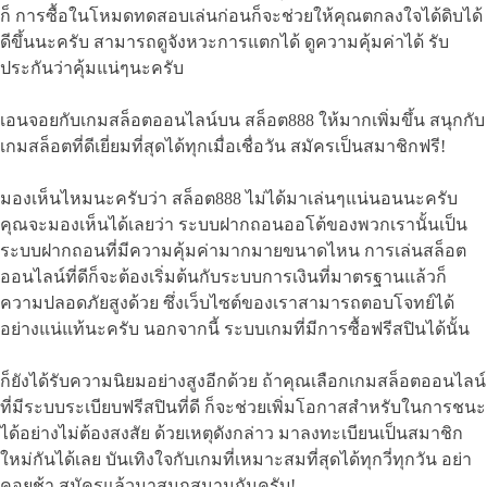
ก็ การซื้อในโหมดทดสอบเล่นก่อนก็จะช่วยให้คุณตกลงใจได้ดิบได้
ดีขึ้นนะครับ สามารถดูจังหวะการแตกได้ ดูความคุ้มค่าได้ รับ
ประกันว่าคุ้มแน่ๆนะครับ
เอนจอยกับเกมสล็อตออนไลน์บน สล็อต888 ให้มากเพิ่มขึ้น สนุกกับ
เกมสล็อตที่ดีเยี่ยมที่สุดได้ทุกเมื่อเชื่อวัน สมัครเป็นสมาชิกฟรี!
มองเห็นไหมนะครับว่า สล็อต888 ไม่ได้มาเล่นๆแน่นอนนะครับ
คุณจะมองเห็นได้เลยว่า ระบบฝากถอนออโต้ของพวกเรานั้นเป็น
ระบบฝากถอนที่มีความคุ้มค่ามากมายขนาดไหน การเล่นสล็อต
ออนไลน์ที่ดีก็จะต้องเริ่มต้นกับระบบการเงินที่มาตรฐานแล้วก็
ความปลอดภัยสูงด้วย ซึ่งเว็บไซต์ของเราสามารถตอบโจทย์ได้
อย่างแน่แท้นะครับ นอกจากนี้ ระบบเกมที่มีการซื้อฟรีสปินได้นั้น
ก็ยังได้รับความนิยมอย่างสูงอีกด้วย ถ้าคุณเลือกเกมสล็อตออนไลน์
ที่มีระบบระเบียบฟรีสปินที่ดี ก็จะช่วยเพิ่มโอกาสสำหรับในการชนะ
ได้อย่างไม่ต้องสงสัย ด้วยเหตุดังกล่าว มาลงทะเบียนเป็นสมาชิก
ใหม่กันได้เลย บันเทิงใจกับเกมที่เหมาะสมที่สุดได้ทุกวี่ทุกวัน อย่า
คอยช้า สมัครแล้วมาสนุกสนานกันครับ!