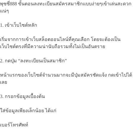
พุซซี่888 ขั้นตอนลงทะเบียนสมัครสมาชิกแบบง่ายๆเข้าเล่นสะดวก
แน่ๆ
1. เข้าเว็บไซต์หลัก
เริ่มจากการเข้าเว็บสล็อตออนไลน์ที่คุณเลือก โดยจะต้องเป็น
เว็บไซต์ตรงที่มีความน่านับถือรวมทั้งไม่เป็นอันตราย
2. กดปุ่ม “ลงทะเบียนเป็นสมาชิก”
หน้าแรกของเว็บไซต์จำนวนมากจะมีปุ่มสมัครชัดแจ้ง กดเข้าไปได้
เลย
3. กรอกข้อมูลเบื้องต้น
ใส่ข้อมูลเพียงเล็กน้อย ได้แก่
เบอร์โทรศัพท์