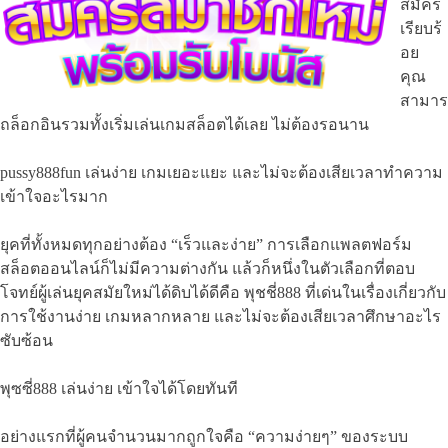
สมัคร
เรียบร้
อย
คุณ
สามาร
ถล็อกอินรวมทั้งเริ่มเล่นเกมสล็อตได้เลย ไม่ต้องรอนาน
pussy888fun เล่นง่าย เกมเยอะแยะ และไม่จะต้องเสียเวลาทำความ
เข้าใจอะไรมาก
ยุคที่ทั้งหมดทุกอย่างต้อง “เร็วและง่าย” การเลือกแพลตฟอร์ม
สล็อตออนไลน์ก็ไม่มีความต่างกัน แล้วก็หนึ่งในตัวเลือกที่ตอบ
โจทย์ผู้เล่นยุคสมัยใหม่ได้ดิบได้ดีคือ พุชชี่888 ที่เด่นในเรื่องเกี่ยวกับ
การใช้งานง่าย เกมหลากหลาย และไม่จะต้องเสียเวลาศึกษาอะไร
ซับซ้อน
พุซซี่888 เล่นง่าย เข้าใจได้โดยทันที
อย่างแรกที่ผู้คนจำนวนมากถูกใจคือ “ความง่ายๆ” ของระบบ