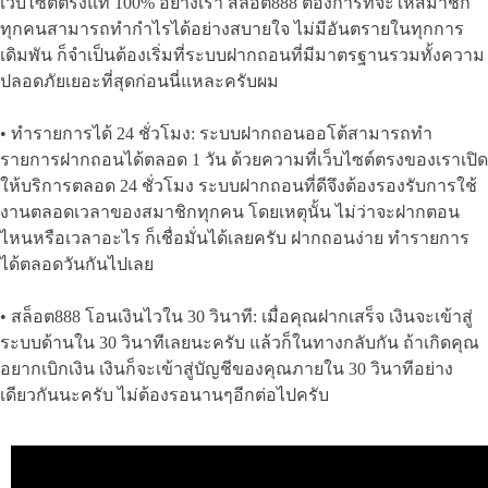
เว็บไซต์ตรงแท้ 100% อย่างเรา สล็อต888 ต้องการที่จะให้สมาชิก
ทุกคนสามารถทำกำไรได้อย่างสบายใจ ไม่มีอันตรายในทุกการ
เดิมพัน ก็จำเป็นต้องเริ่มที่ระบบฝากถอนที่มีมาตรฐานรวมทั้งความ
ปลอดภัยเยอะที่สุดก่อนนี่แหละครับผม
• ทำรายการได้ 24 ชั่วโมง: ระบบฝากถอนออโต้สามารถทำ
รายการฝากถอนได้ตลอด 1 วัน ด้วยความที่เว็บไซต์ตรงของเราเปิด
ให้บริการตลอด 24 ชั่วโมง ระบบฝากถอนที่ดีจึงต้องรองรับการใช้
งานตลอดเวลาของสมาชิกทุกคน โดยเหตุนั้น ไม่ว่าจะฝากตอน
ไหนหรือเวลาอะไร ก็เชื่อมั่นได้เลยครับ ฝากถอนง่าย ทำรายการ
ได้ตลอดวันกันไปเลย
• สล็อต888 โอนเงินไวใน 30 วินาที: เมื่อคุณฝากเสร็จ เงินจะเข้าสู่
ระบบด้านใน 30 วินาทีเลยนะครับ แล้วก็ในทางกลับกัน ถ้าเกิดคุณ
อยากเบิกเงิน เงินก็จะเข้าสู่บัญชีของคุณภายใน 30 วินาทีอย่าง
เดียวกันนะครับ ไม่ต้องรอนานๆอีกต่อไปครับ