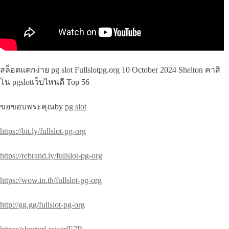
สล็อตแตกง่าย pg slot Fullslotpg.org 10 October 2024 Shelton คาสิ
โน pgslotเว็บไหนดี Top 56
ขอขอบพระคุณby
pg slot
https://bit.ly/fullslot-pg-org
https://rebrand.ly/fullslot-pg-org
https://wow.in.th/fullslot-pg-org
http://gg.gg/fullslot-pg-org