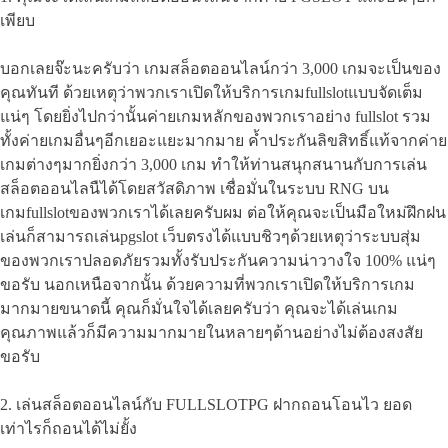
เพียบ
บอกเลยจ๊ะนะครับว่า เกมสล็อตออนไลน์กว่า 3,000 เกมจะเป็นของ
คุณทันที ด้วยเหตุว่าพวกเราเปิดให้บริการเกมfullslotแบบจัดเต็ม
แน่ๆ โดยยิ่งไปกว่านั้นค่ายเกมหลักของพวกเราอย่าง fullslot รวม
ทั้งค่ายเกมอื่นๆอีกเยอะแยะมากมาย ค้ำประกันลิขสิทธิ์แท้จากค่าย
เกมต่างๆมากยิ่งกว่า 3,000 เกม ทำให้ท่านสนุกสนานกับการเล่น
สล็อตออนไลนืได้โดยสวัสดิภาพ เชื่อมั่นในระบบ RNG บน
เกมfullslotของพวกเราได้เลยครับผม ต่อให้คุณจะเป็นมือใหม่ฝึกฝน
เล่นก็สามารถเล่นpgslot เว็บตรงได้แบบชิวๆด้วยเหตุว่าระบบสุ่ม
ของพวกเราปลอดภัยรวมทั้งรับประกันความน่าวางใจ 100% แน่ๆ
ขอรับ นอกเหนือจากนั้น ด้วยความที่พวกเราเปิดให้บริการเกม
มากมายขนาดนี้ คุณก็มั่นใจได้เลยครับว่า คุณจะได้เล่นเกม
คุณภาพแล้วก็มีความมากมายในหลายๆด้านอย่างไม่ต้องสงสัย
ขอรับ
2. เล่นสล็อตออนไลน์กับ FULLSLOTPG ฝากถอนโอนไว ยอด
เท่าไรก็ถอนได้ไม่ยั้ง