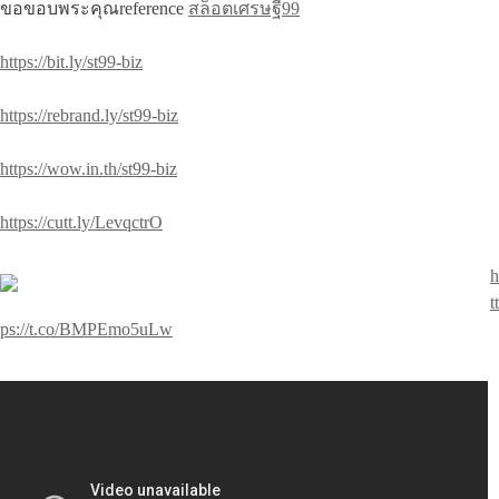
ขอขอบพระคุณreference
สล็อตเศรษฐี99
https://bit.ly/st99-biz
https://rebrand.ly/st99-biz
https://wow.in.th/st99-biz
https://cutt.ly/LevqctrO
h
tt
ps://t.co/BMPEmo5uLw