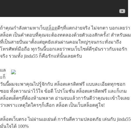
ถ้าคุณกำลังตามหาเว็บ
สล็อต
ดีๆที่แตกง่ายจริง ไม่จกตา บอกเลยว่า
สล็อต เป็นคำตอบที่คุณจะต้องทดลองด้วยตัวเองสักครั้ง! สำหรับผม
ที่เป็นสายปั่นมาตั้งแต่ยุคยังเล่นผ่านคอมใหญ่ๆจนกระทั่งมาถึง
โทรศัพท์มือถือ ทุกวันนี้บอกเลยว่าพบเว็บไซต์ดีๆมันราวกับเจอรัก
จริง รวมทั้ง jinda55 ก็คือรักแท้นั้นเลยครับ
แล
ะก็
วันนี้ผมจะพาคุณไปรู้จักกับ สล็อตเครดิตฟรี แบบละเอียดทุกซอก
ซอย ทั้งความน่าไว้ใจ ข้อดี โปรโมชั่น สล็อตเครดิตฟรี และก็เกม
สล็อตเด็ดๆที่ต้องห้ามพลาด อ่านจบแล้วการันตีว่าคุณจะเข้าใจเลย
ว่าเพราะเหตุใดใครๆก็เลือก สล็อต เป็นเว็บสล็อตคู่ใจ!
สล็อตเว็บตรง ไม่ผ่านเอเย่นต์ การันตีความปลอดภัย เล่นกับ jinda55
มั่นใจได้ 100%