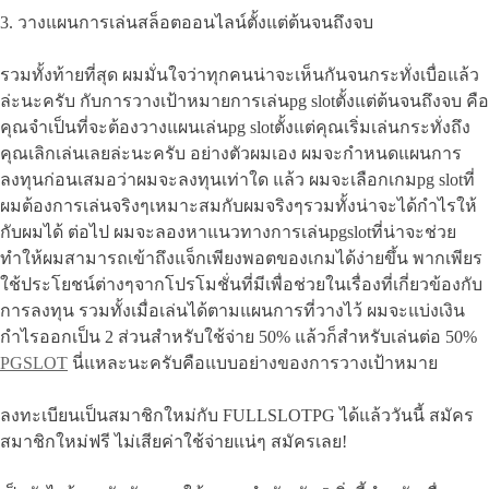
3. วางแผนการเล่นสล็อตออนไลน์ตั้งแต่ต้นจนถึงจบ
รวมทั้งท้ายที่สุด ผมมั่นใจว่าทุกคนน่าจะเห็นกันจนกระทั่งเบื่อแล้ว
ล่ะนะครับ กับการวางเป้าหมายการเล่นpg slotตั้งแต่ต้นจนถึงจบ คือ
คุณจำเป็นที่จะต้องวางแผนเล่นpg slotตั้งแต่คุณเริ่มเล่นกระทั่งถึง
คุณเลิกเล่นเลยล่ะนะครับ อย่างตัวผมเอง ผมจะกำหนดแผนการ
ลงทุนก่อนเสมอว่าผมจะลงทุนเท่าใด แล้ว ผมจะเลือกเกมpg slotที่
ผมต้องการเล่นจริงๆเหมาะสมกับผมจริงๆรวมทั้งน่าจะได้กำไรให้
กับผมได้ ต่อไป ผมจะลองหาแนวทางการเล่นpgslotที่น่าจะช่วย
ทำให้ผมสามารถเข้าถึงแจ็กเพียงพอตของเกมได้ง่ายขึ้น พากเพียร
ใช้ประโยชน์ต่างๆจากโปรโมชั่นที่มีเพื่อช่วยในเรื่องที่เกี่ยวข้องกับ
การลงทุน รวมทั้งเมื่อเล่นได้ตามแผนการที่วางไว้ ผมจะแบ่งเงิน
กำไรออกเป็น 2 ส่วนสำหรับใช้จ่าย 50% แล้วก็สำหรับเล่นต่อ 50%
PGSLOT
นี่แหละนะครับคือแบบอย่างของการวางเป้าหมาย
ลงทะเบียนเป็นสมาชิกใหม่กับ FULLSLOTPG ได้แล้ววันนี้ สมัคร
สมาชิกใหม่ฟรี ไม่เสียค่าใช้จ่ายแน่ๆ สมัครเลย!