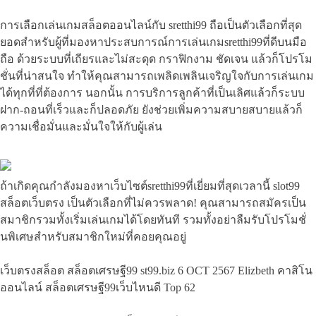
การเลือกเล่นเกมสล็อตออนไลน์กับ sretthi99 ถือเป็นตัวเลือกที่สุด
ยอดสำหรับผู้ที่มองหาประสบการณ์การเล่นเกมsretthi99ที่ดีบนมือ
ถือ ด้วยระบบที่เถียรและไม่สะดุด กราฟิกงาม ชัดเจน แล้วก็โปรโม
ชั่นที่น่าสนใจ ทำให้คุณสามารถเพลิดเพลินเจริญใจกับการเล่นเกม
ได้ทุกที่ที่ต้องการ นอกนั้น การบริการลูกค้าที่เป็นเลิศแล้วก็ระบบ
ฝาก-ถอนที่เร็วและก็ปลอดภัย ยังช่วยเพิ่มความสบายสบายแล้วก็
ความเชื่อมั่นและมั่นใจให้กับผู้เล่น
ถ้าเกิดคุณกำลังมองหาเว็บไซต์sretthi99ที่เยี่ยมที่สุดเวลานี้ slot99
สล็อตเว็บตรง เป็นตัวเลือกที่ไม่ควรพลาด! คุณสามารถสมัครเป็น
สมาชิกรวมทั้งเริ่มเล่นเกมได้โดยทันที รวมทั้งอย่าลืมรับโปรโมชั่
นพิเศษสำหรับสมาชิกใหม่ที่คอยคุณอยู่
เว็บตรงสล็อต สล็อตเศรษฐี99 st99.biz 6 OCT 2567 Elizbeth คาสิโน
ออนไลน์ สล็อตเศรษฐี99เว็บไหนดี Top 62