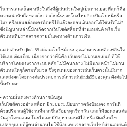
ในการเล่นสล็อต หนึ่งในสิ่งที่ผู้เล่นส่วนใหญ่เป็นห่วงเยอะที่สุดก็คือ
ความน่านับถือของเว็บ ว่าเว็บนั้นๆจะโกงไหม? จะปิดเว็บหนีหรือ
ไม่? หรือเล่นสล็อตเครดิตฟรีได้แล้วจะถอนเงินออกได้ใช่หรือไม่?
ซึ่งปัญหาเหล่านี้มักเกิดจากเว็บไซต์สล็อตที่ผ่านเอเย่นต์ หรือเว็บ
ตัวแทนที่ปราศจากความมั่นคงทางด้านการเงิน
แต่ว่าสำหรับ jinda55 สล็อตเว็บไซต์ตรง คุณสามารถเพลิดเพลินใจ
ได้แบบเต็มเปี่ยม เนื่องจากว่าที่นี่คือ เว็บตรงไม่ผ่านเอเย่นต์ ที่ให้
บริการโดยตรงจากระบบหลัก ไม่มีคนกลาง ไม่มีนายหน้า ไม่ผ่าน
ตัวแทนใดๆก็ตามทั้งมวล ซึ่งจุดเด่นของการเล่นเว็บตรงนั้นมีมาก
และส่งผลโดยตรงต่อประสบการณ์การเล่นjinda55ของคุณ ดังต่อไป
นี้ครับผม:
• ความมั่นคงทางด้านการเงินสูง
เว็บไซต์ตรงอย่าง สล็อต มีระบบระเบียบการคลังป้อมคง การันตี
ด้วยปริมาณผู้ใช้งานที่มากขึ้นเรื่อยๆทุกวี่ทุกวัน และก็มียอดถอนต่อ
วันสูงโดยตลอด โดยไม่เคยมีปัญหา ถอนมิได้ หรือ ติดเงื่อนไข
แปลกๆแบบที่ผู้คนจำนวนไม่ใช้น้อยเคยเจอจากเว็บไซต์ผ่านเอเย่นต์