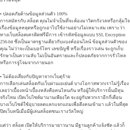
• ปลอดภัยด้านข้อมูลส่วนตัว 100%
การสมัครกับ สล็อต คุณไม่จำเป็นที่จะต้องมาวิตกกังวลหรือกลุ้มใจ
เรื่องข้อมูลหลุดหรือถูกเอาไปใช้งานอย่างไม่เหมาะสม เพราะว่า
ทางเว็บสล็อตเครดิตฟรีมีการ เข้ารหัสข้อมูลแบบ SSL Encryption
256-bit ซึ่งเป็นมาตรฐานเดียวกับแบงค์ออนไลน์ ข้อมูลส่วนตัวของ
คุณ ไม่ว่าจะเป็นเบอร์โทร เลขบัญชี หรือเรื่องราวเล่น จะถูกเก็บ
รักษาเป็นความลับ ไม่เป็นอันตรายและก็ปลอดภัยจากการรั่วไหล
หรือการจู่โจมจากภายนอก
• ไม่ต้องเสี่ยงกับปัญหาจากเว็บดุร้าย
การเลือกเล่นสล็อตกับเว็บผ่านเอเย่นต์ บางโอกาสพวกเราไม่รู้เรื่อง
เลยว่าเบื้องหน้าเบื้องหลังคือคนไหนกัน หรือผู้ให้บริการนั้นมีทุน
จริงไหม เปิดเว็บไซต์มานานเพียงใด จะอยู่กับพวกเราอีกกี่เดือน
บางเว็บไซต์ใช้อุบายลดแลกแจกแถมเพื่อดึงคนเข้ามา แล้วในที่สุด
ปิดเว็บหนีเมื่อมีผู้เล่นสล็อตชนะรางวัลใหญ่
แต่ว่า สล็อต เปิดให้บริการมายาวนาน มีฐานลูกค้าแจ้งชัด แล้วก็