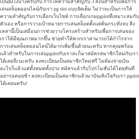
เป็นยังไงบ้างครับกับ การให้ความสำคัญกับ 3 สิ่งนี้สำหรับเพื่อการ
เล่นสล็อตออนไลน์กับเรา pg slot แบบจัดเต็ม ไม่ว่าจะเป็นการให้
ความสำคัญกับการเลือกเว็บไซต์ การเลือกเกมpgslotที่เหมาะสมกับ
ตัวเอง หรือการวางเป้าหมายการเล่นสล็อตตั้งแต่ต้นกระทั่งจบ สิ่ง
เหล่านี้เป็นเสมือนการช่วยวางโครงสร้างสำหรับเพื่อการเล่นของ
เราให้มีคุณภาพมากขึ้น ช่วยทำให้พวกเราสามารถได้กำไรจาก
การเล่นสล็อตออนไลน์ได้มากเพิ่มขึ้นด้วยนะครับ หากคุณพร้อม
แล้วสำหรับในการเล่นpgslotกับเราล่ะก็มาสมัครสมาชิกใหม่กับเรา
ได้เลยจ๊ะนะครับ ลงทะเบียนเป็นสมาชิกใหม่ฟรี ไม่ต้องจ่ายเงิน
อะไรก็แล้วแต่ทั้งหมดทั้งปวง สมัครแล้วรับโปรโมชั่นได้โดยทันที
อย่ารอคอยช้า ลงทะเบียนเป็นสมาชิกแล้วมาบันเทิงใจกับเรา pgslot
ได้เลยนครับ!