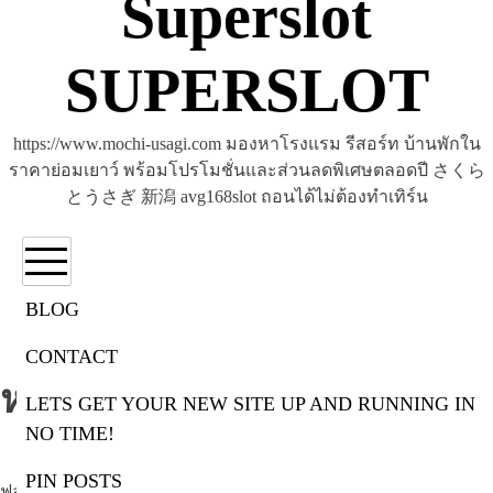
Superslot
SUPERSLOT
https://www.mochi-usagi.com มองหาโรงแรม รีสอร์ท บ้านพักใน
ราคาย่อมเยาว์ พร้อมโปรโมชั่นและส่วนลดพิเศษตลอดปี さくら
とうさぎ 新潟 avg168slot ถอนได้ไม่ต้องทำเทิร์น
BLOG
CONTACT
หมวดหมู่:
ฟลูสล็อตพีจี
LETS GET YOUR NEW SITE UP AND RUNNING IN
NO TIME!
PIN POSTS
ฟลูสล็อตพีจี