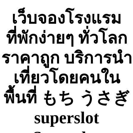
Skip
to
เว็บจองโรงแรม
content
ที่พักง่ายๆ ทั่วโลก
ราคาถูก บริการนำ
เที่ยวโดยคนใน
พื้นที่ もち うさぎ
superslot