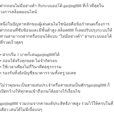
ฝากถอนไม่มีอย่างต่ำ กับระบบออโต้ gaojing888 ที่เร็วที่สุดใน
วงการสล็อตออนไลน์
หนึ่งในปัญหาหลักของผู้เล่นคนไม่ใช่น้อยคือข้อกำหนดเรื่องการ
ฝากถอนที่ซับซ้อนและมีขั้นต่ำสูง สล็อต888 ก็เลยปรับปรุงระบบให้
ท่านสามารถฝากหรือถอนได้แบบ “ไม่มีอย่างต่ำ” ผ่านระบบออโต้
ที่รวดเร็วสุดๆ
• ฝากเริ่ม 1 บาทก็เล่นgaojing888ได้
• ถอนได้จริงทุกยอด ไม่จำกัดรอบ
• ใช้เวลาเพียงไม่กี่วินาทีต่อธุรกรรม
• รองรับทั้งยังบัญชีธนาคารรวมทั้งทรูวอเลท
ไม่ว่าคุณจะเป็นสายเล่นประจำหรือสายเล่นเป็นพักๆgaojing888 ก็
เปิดกว้างให้ทุกคนเข้าถึงเกมได้อย่างไร้เงื่อนไข
gaojing888 รวมเกมจากค่ายแท้ประสิทธิภาพสูง รวมไว้ให้ครบในที่
เดียว เล่นได้ไม่มีเบื่อแน่ๆ