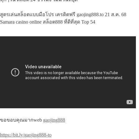
สูตรเล่นสล็อตแบบมือโปร เครดิตฟรี gaojing888.to 21 ส.ค. 68
Samara casino online สล็อต888 ที่ดีที่สุด Top 54
ขอขอบคุณมากweb
gaojing888
https://bit.ly/gaojing888-to