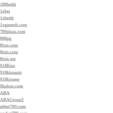
188betth
1xbet
1xbetth
1xgameth.com
789pluss.com
888pg
8lots.com
8lots.com
8lots.me
918Kiss
918kissauto
918kissme
9kpluss.com
ABA
ABAGroup2
abbet789.com