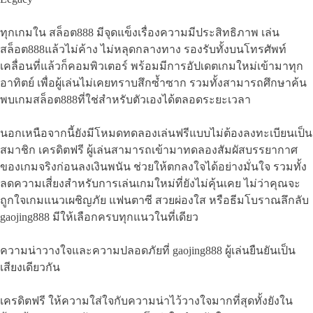
ทุกเกมใน สล็อต888 มีจุดแข็งเรื่องความมีประสิทธิภาพ เล่น
สล็อต888แล้วไม่ค้าง ไม่หลุดกลางทาง รองรับทั้งบนโทรศัพท์
เคลื่อนที่แล้วก็คอมพิวเตอร์ พร้อมมีการอัปเดตเกมใหม่เข้ามาทุก
อาทิตย์ เพื่อผู้เล่นไม่เคยทราบสึกซ้ำซาก รวมทั้งสามารถศึกษาค้น
พบเกมสล็อต888ที่ใช่สำหรับตัวเองได้ตลอดระยะเวลา
นอกเหนือจากนี้ยังมีโหมดทดลองเล่นฟรีแบบไม่ต้องลงทะเบียนเป็น
สมาชิก เครดิตฟรี ผู้เล่นสามารถเข้ามาทดลองสัมผัสบรรยากาศ
ของเกมจริงก่อนลงเงินพนัน ช่วยให้ตกลงใจได้อย่างมั่นใจ รวมทั้ง
ลดความเสี่ยงสำหรับการเล่นเกมใหม่ที่ยังไม่คุ้นเคย ไม่ว่าคุณจะ
ถูกใจเกมแนวเผชิญภัย แฟนตาซี สวยผ่องใส หรือธีมโบราณลึกลับ
gaojing888 มีให้เลือกครบทุกแนวในที่เดียว
ความน่าวางใจและความปลอดภัยที่ gaojing888 ผู้เล่นยืนยันเป็น
เสียงเดียวกัน
เครดิตฟรี ให้ความใส่ใจกับความน่าไว้วางใจมากที่สุดทั้งยังใน