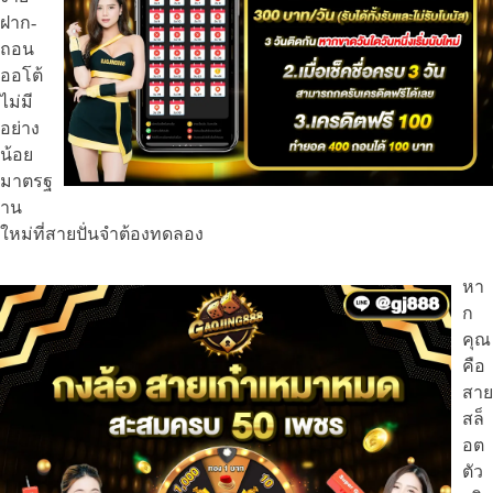
ฝาก-
ถอน
ออโต้
ไม่มี
อย่าง
น้อย
มาตรฐ
าน
ใหม่ที่สายปั่นจำต้องทดลอง
หา
ก
คุณ
คือ
สาย
สล็
อต
ตัว