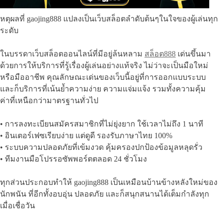
หตุผลที่ gaojing888 แปลงเป็นเว็บสล็อตลำดับต้นๆในใจของผู้เล่นทุก
ระดับ
ในบรรดาเว็บสล็อตออนไลน์ที่มีอยู่ล้นหลาม
สล็อต888
เด่นขึ้นมา
ด้วยการให้บริการที่รู้เรื่องผู้เล่นอย่างแท้จริง ไม่ว่าจะเป็นมือใหม่
หรือมืออาชีพ คุณลักษณะเด่นของเว็บนี้อยู่ที่การออกแบบระบบ
และก็บริการที่เน้นย้ำความง่าย ความแจ่มแจ้ง รวมทั้งความคุ้ม
ค่าที่เหนือกว่ามาตรฐานทั่วไป
• การลงทะเบียนสมัครสมาชิกที่ไม่ยุ่งยาก ใช้เวลาไม่ถึง 1 นาที
• อินเตอร์เฟซเรียบง่าย แต่ดูดี รองรับภาษาไทย 100%
• ระบบความปลอดภัยที่เข้มงวด คุ้มครองปกป้องข้อมูลหลุดรั่ว
• ทีมงานมือโปรรอซัพพอร์ตตลอด 24 ชั่วโมง
ทุกส่วนประกอบทำให้ gaojing888 เป็นเหมือนบ้านข้างหลังใหม่ของ
นักพนัน ที่อีกทั้งอบอุ่น ปลอดภัย และก็สนุกสนานได้เต็มกำลังทุก
เมื่อเชื่อวัน