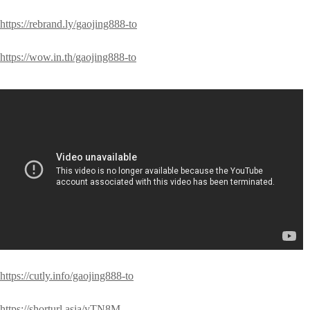
https://rebrand.ly/gaojing888-to
https://wow.in.th/gaojing888-to
https://cutly.info/gaojing888-to
https://shorturl.asia/yTN8M