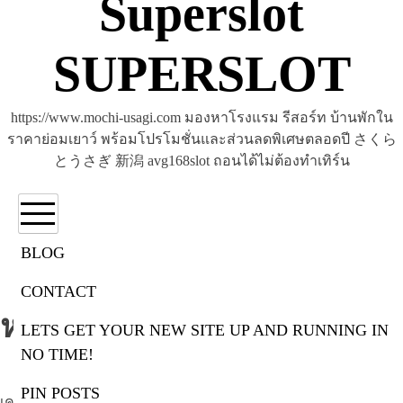
Superslot
SUPERSLOT
https://www.mochi-usagi.com มองหาโรงแรม รีสอร์ท บ้านพักใน
ราคาย่อมเยาว์ พร้อมโปรโมชั่นและส่วนลดพิเศษตลอดปี さくら
とうさぎ 新潟 avg168slot ถอนได้ไม่ต้องทำเทิร์น
BLOG
CONTACT
หมวดหมู่:
เครดิตฟรี
LETS GET YOUR NEW SITE UP AND RUNNING IN
NO TIME!
PIN POSTS
เครดิตฟรี