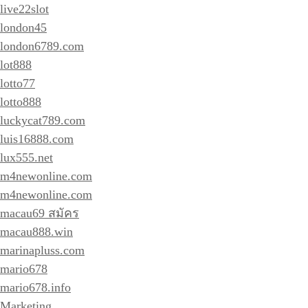
live22slot
london45
london6789.com
lot888
lotto77
lotto888
luckycat789.com
luis16888.com
lux555.net
m4newonline.com
m4newonline.com
macau69 สมัคร
macau888.win
marinapluss.com
mario678
mario678.info
Marketing