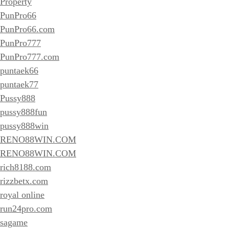
Property
PunPro66
PunPro66.com
PunPro777
PunPro777.com
puntaek66
puntaek77
Pussy888
pussy888fun
pussy888win
RENO88WIN.COM
RENO88WIN.COM
rich8188.com
rizzbetx.com
royal online
run24pro.com
sagame