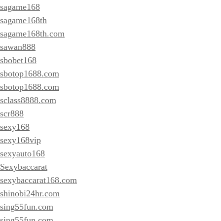
sagame168
sagame168th
sagame168th.com
sawan888
sbobet168
sbotop1688.com
sbotop1688.com
sclass8888.com
scr888
sexy168
sexy168vip
sexyauto168
Sexybaccarat
sexybaccarat168.com
shinobi24hr.com
sing55fun.com
sing55fun.com