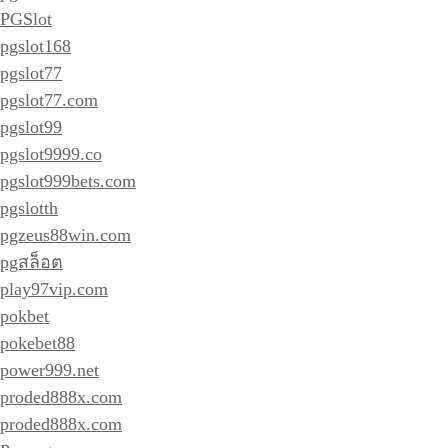
PGSlot
pgslot168
pgslot77
pgslot77.com
pgslot99
pgslot9999.co
pgslot999bets.com
pgslotth
pgzeus88win.com
pgสล็อต
play97vip.com
pokbet
pokebet88
power999.net
proded888x.com
proded888x.com