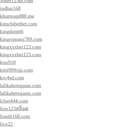
Joker123th.com
judhai168
khumsup888.me
kimchibetbet.com
kingdom66
kingromans789.com
kingxxxbet123.com
kingxxxbet123.com
kiss918
kitti999vip.com
ktv4sd.com
lalikabetsgame.com
lalikabetsgame.com
lcbet444.com
lion123สล็อต
lionth168.com
live22