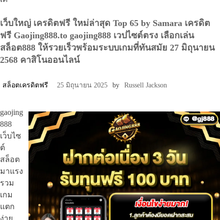
เว็บใหญ่ เครดิตฟรี ใหม่ล่าสุด Top 65 by Samara เครดิต
ฟรี Gaojing888.to gaojing888 เวปไซต์ตรง เลือกเล่น
สล็อต888 ให้รวยเร็วพร้อมระบบเกมที่ทันสมัย 27 มิถุนายน
2568 คาสิโนออนไลน์
สล็อตเครดิตฟรี
25 มิถุนายน 2025
by
Russell Jackson
gaojing
888
เว็บไซ
ต์
สล็อต
มาแรง
รวม
เกม
แตก
ง่าย