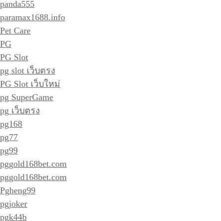
panda555
paramax1688.info
Pet Care
PG
PG Slot
pg slot เว็บตรง
PG Slot เว็บใหม่
pg SuperGame
pg เว็บตรง
pg168
pg77
pg99
pggold168bet.com
pggold168bet.com
Pgheng99
pgjoker
pgk44b