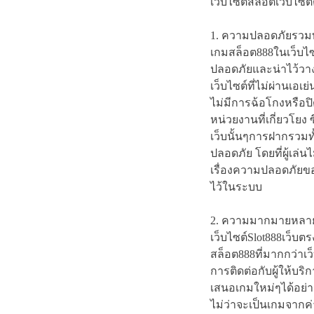
เว็บไซต์สล็อตเว็บไซต
1. ความปลอดภัยรวมทั
เกมสล็อต888ในเว็บไซ
ปลอดภัยและน่าไว้วางใ
เว็บไซต์ที่ไม่ผ่านเอเย
ไม่มีการฉ้อโกงหรือปิด
หน่วยงานที่เกี่ยวโยง 
เว็บนั้นๆการฝากรวมทั้
ปลอดภัย โดยที่ผู้เล่น
เรื่องความปลอดภัยของ
ไว้ในระบบ
2. ความมากมายหลา
เว็บไซต์Slot888เว็
สล็อต888ที่มากกว่าเว
การติดต่อกับผู้ให้บ
เสนอเกมใหม่ๆได้อย่า
ไม่ว่าจะเป็นเกมจากค่