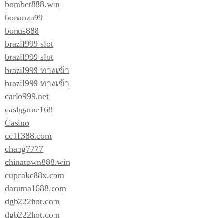
bombet888.win
bonanza99
bonus888
brazil999 slot
brazil999 slot
brazil999 ทางเข้า
brazil999 ทางเข้า
carlo999.net
cashgame168
Casino
cc11388.com
chang7777
chinatown888.win
cupcake88x.com
daruma1688.com
dgb222hot.com
dgb222hot.com