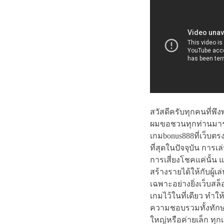
สวัสดีครับทุกคนที่พ
ผมขอชวนทุกท่านมาร่
เกมbonus888ที่เว็บตร
ที่สุดในปัจจุบัน การเ
การเสี่ยงโชคแค่นั้น
สร้างรายได้ให้กับผู้เ
เฉพาะอย่างยิ่งเว็บสล
เกมไว้ในที่เดียว ทำให
ความชอบรวมทั้งทักษะ
ใหญ่หรือค่ายเล็ก ทุ