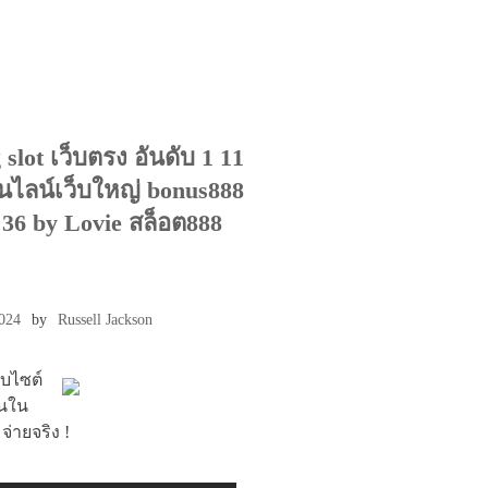
 slot เว็บตรง อันดับ 1 11
นไลน์เว็บใหญ่ bonus888
36 by Lovie สล็อต888
024
by
Russell Jackson
็บไซต์
่นใน
จ่ายจริง !