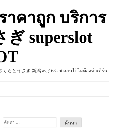
 ราคาถูก บริการ
さぎ superslot
LOT
ดปี さくらとうさぎ 新潟 avg168slot ถอนได้ไม่ต้องทำเทิร์น
ค้นหา