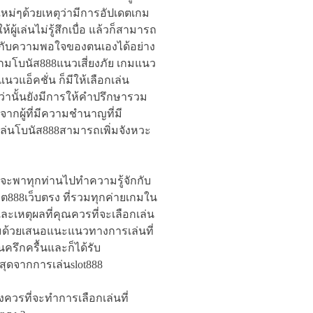
ม่ๆด้วยเหตุว่ามีการอัปเดตเกม
ผู้เล่นไม่รู้สึกเบื่อ แล้วก็สามารถ
กับความพอใจของตนเองได้อย่าง
นเกมโบนัส888แนวเสี่ยงภัย เกมแนว
แนวแอ็คชั่น ก็มีให้เลือกเล่น
ว่านั้นยังมีการให้คำปรึกษารวม
จากผู้ที่มีความชำนาญที่มี
เล่นโบนัส888สามารถเพิ่มจังหวะ
จะพาทุกท่านไปทำความรู้จักกับ
อต888เว็บตรง ที่รวมทุกค่ายเกมใน
และเหตุผลที่คุณควรที่จะเลือกเล่น
พร้อมด้วยเสนอแนะแนวทางการเล่นที่
ครึกครื้นและก็ได้รับ
่สุดจากการเล่นslot888
ควรที่จะทำการเลือกเล่นที่