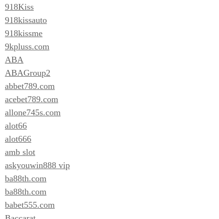
918Kiss
918kissauto
918kissme
9kpluss.com
ABA
ABAGroup2
abbet789.com
acebet789.com
allone745s.com
alot66
alot666
amb slot
askyouwin888 vip
ba88th.com
ba88th.com
babet555.com
Baccarat