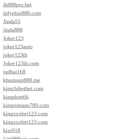
ib888pro.bet
infyplus888.com
Jinda55
jinda888
Joker123
joker123auto
joker123th
Joker123th.com
judhai168
khumsup888.me
kimchibetbet.com
kingdom66
kingromans789.com
kingxxxbet123.com
kingxxxbet123.com
kiss918
kitti999vip.com