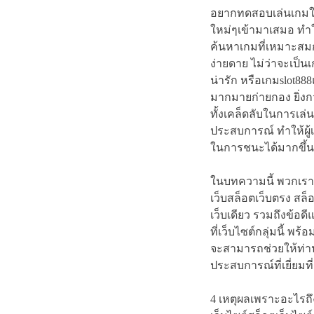
อยากทดสอบเล่นเกมให
ใหม่ๆเข้ามาเสมอ ทำให้
ค้นหาเกมที่เหมาะสม
ง่ายดาย ไม่ว่าจะเป็
น่ารัก หรือเกมslot888
มากมายก่ายกอง ยิ่งก
ทั้งเคล็ดลับในการเล่น
ประสบการณ์ ทำให้ผู้
ในการชนะได้มากขึ้น
ในบทความนี้ พวกเรา
เว็บสล็อตเว็บตรง สล็
เว็บเดียว รวมถึงข้อดี
ที่เว็บไซต์กลุ่มนี้ 
จะสามารถช่วยให้ท่าน
ประสบการณ์ที่เยี่ยมที
4 เหตุผลเพราะอะไรถึง