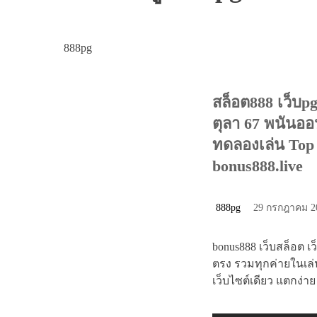
888pg
สล็อต888 เว็บpg
ตุลา 67 พนันออ
ทดลองเล่น Top 
bonus888.live
888pg
29 กรกฎาคม 2
bonus888 เว็บสล็อต เว
ตรง รวมทุกค่ายในเล
เว็บไซต์เดียว แตกง่าย 