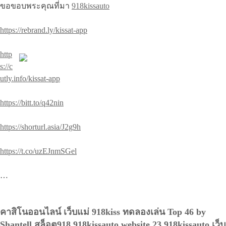
ขอขอบพระคุณที่มา
918kissauto
https://rebrand.ly/kissat-app
http
s://c
utly.info/kissat-app
https://bitt.to/q42nin
https://shorturl.asia/J2g9h
https://t.co/uzEJnmSGel
…
คาสิโนออนไลน์ เว็บแม่ 918kiss ทดลองเล่น Top 46 by
Shantell สล็อต918 918kissauto.website 23 918kissauto เว็บ