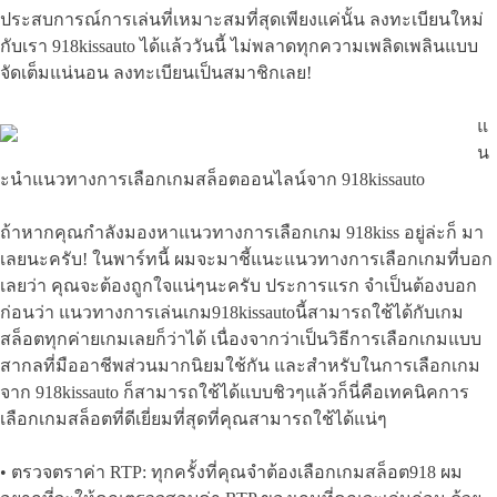
ประสบการณ์การเล่นที่เหมาะสมที่สุดเพียงแค่นั้น ลงทะเบียนใหม่
กับเรา 918kissauto ได้แล้ววันนี้ ไม่พลาดทุกความเพลิดเพลินแบบ
จัดเต็มแน่นอน ลงทะเบียนเป็นสมาชิกเลย!
แ
น
ะนำแนวทางการเลือกเกมสล็อตออนไลน์จาก 918kissauto
ถ้าหากคุณกำลังมองหาแนวทางการเลือกเกม 918kiss อยู่ล่ะก็ มา
เลยนะครับ! ในพาร์ทนี้ ผมจะมาชี้แนะแนวทางการเลือกเกมที่บอก
เลยว่า คุณจะต้องถูกใจแน่ๆนะครับ ประการแรก จำเป็นต้องบอก
ก่อนว่า แนวทางการเล่นเกม918kissautoนี้สามารถใช้ได้กับเกม
สล็อตทุกค่ายเกมเลยก็ว่าได้ เนื่องจากว่าเป็นวิธีการเลือกเกมแบบ
สากลที่มืออาชีพส่วนมากนิยมใช้กัน และสำหรับในการเลือกเกม
จาก 918kissauto ก็สามารถใช้ได้แบบชิวๆแล้วก็นี่คือเทคนิคการ
เลือกเกมสล็อตที่ดีเยี่ยมที่สุดที่คุณสามารถใช้ได้แน่ๆ
• ตรวจตราค่า RTP: ทุกครั้งที่คุณจำต้องเลือกเกมสล็อต918 ผม