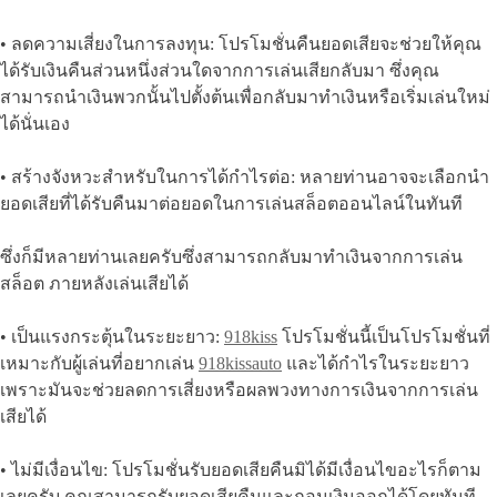
• ลดความเสี่ยงในการลงทุน: โปรโมชั่นคืนยอดเสียจะช่วยให้คุณ
ได้รับเงินคืนส่วนหนึ่งส่วนใดจากการเล่นเสียกลับมา ซึ่งคุณ
สามารถนำเงินพวกนั้นไปตั้งต้นเพื่อกลับมาทำเงินหรือเริ่มเล่นใหม่
ได้นั่นเอง
• สร้างจังหวะสำหรับในการได้กำไรต่อ: หลายท่านอาจจะเลือกนำ
ยอดเสียที่ได้รับคืนมาต่อยอดในการเล่นสล็อตออนไลน์ในทันที
ซึ่งก็มีหลายท่านเลยครับซึ่งสามารถกลับมาทำเงินจากการเล่น
สล็อต ภายหลังเล่นเสียได้
• เป็นแรงกระตุ้นในระยะยาว:
918kiss
โปรโมชั่นนี้เป็นโปรโมชั่นที่
เหมาะกับผู้เล่นที่อยากเล่น
918kissauto
และได้กำไรในระยะยาว
เพราะมันจะช่วยลดการเสี่ยงหรือผลพวงทางการเงินจากการเล่น
เสียได้
• ไม่มีเงื่อนไข: โปรโมชั่นรับยอดเสียคืนมิได้มีเงื่อนไขอะไรก็ตาม
เลยครับ คุณสามารถรับยอดเสียคืนและถอนเงินออกได้โดยทันที