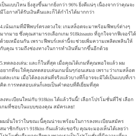
เป็นแบบไหน ยิ่งสูงขึ้นมากยิ่งกว่า 96% ยิ่งดีแน่ๆ เนื่องจากว่าคุณจะ
มีโอกาสได้รับเงินคืนและก็ได้กำไรได้มากกว่า
4.เน้นเกมที่มีฟีพบร์ตรงดวงใจ: เกมสล็อตจะมาพร้อมฟีพบร์ต่างๆ
มากมาย ซึ่งคุณสามารถเลือกเกม 918kissauto ที่ถูกใจจากฟีเจอร์ได้
ด้วยเหมือนกัน เพราะฟีพบร์เหล่านี้จะช่วยเพิ่มความเพลิดเพลินให้
กับคุณ รวมถึงช่องทางในการทำเงินที่มากขึ้นอีกด้วย
5.ทดลองเล่น: และก็ในที่สุด เมื่อคุณได้เกมที่คุณพอใจแล้ว ผม
อยากที่จะให้คุณทดสอบเล่นเกมนั้นๆก่อนเสมอ เพราะว่าเกมสล็อต
แต่ละเกม เมื่อได้ลองเล่นที่จริงแล้วบางทีก็อาจจะมิได้เป็นแบบที่เรา
คิด การทดสอบเล่นก็เลยเป็นคำตอบที่ดีเยี่ยมที่สุด
ลงทะเบียนใหม่กับ 918kiss ได้แล้ววันนี้! เลือกโปรโมชั่นที่ใช่ เลือก
เกมที่ชอบในแบบของคุณ สมัครเลย!
ผมมั่นใจว่าในขณะนี้คุณน่าจะพร้อมในการลงทะเบียนสมัคร
สมาชิกกับเรา 918kiss กันแล้วล่ะขอรับ คุณจะมองเห็นได้เลยว่า
โปรโมชั่นคืนยอดเสียของพวกเราเป็นโปรโมชั่นที่มีความเที่ยง