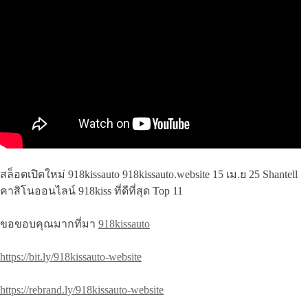
สล็อตเปิดใหม่ 918kissauto 918kissauto.website 15 เม.ย 25 Shantell
คาสิโนออนไลน์ 918kiss ที่ดีที่สุด Top 11
ขอขอบคุณมากที่มา
918kissauto
https://bit.ly/918kissauto-website
https://rebrand.ly/918kissauto-website