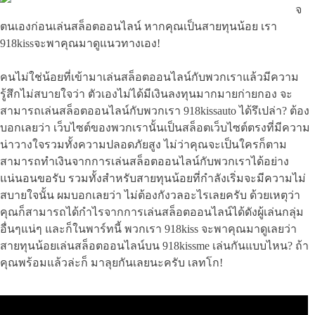
จ
ตนเองก่อนเล่นสล็อตออนไลน์ หากคุณเป็นสายทุนน้อย เรา
918kissจะพาคุณมาดูแนวทางเอง!
คนไม่ใช่น้อยที่เข้ามาเล่นสล็อตออนไลน์กับพวกเราแล้วมีความ
รู้สึกไม่สบายใจว่า ตัวเองไม่ได้มีเงินลงทุนมากมายก่ายกอง จะ
สามารถเล่นสล็อตออนไลน์กับพวกเรา 918kissauto ได้รึเปล่า? ต้อง
บอกเลยว่า เว็บไซต์ของพวกเรานั้นเป็นสล็อตเว็บไซต์ตรงที่มีความ
น่าวางใจรวมทั้งความปลอดภัยสูง ไม่ว่าคุณจะเป็นใครก็ตาม
สามารถทำเงินจากการเล่นสล็อตออนไลน์กับพวกเราได้อย่าง
แน่นอนขอรับ รวมทั้งสำหรับสายทุนน้อยที่กำลังเริ่มจะมีความไม่
สบายใจนั้น ผมบอกเลยว่า ไม่ต้องกังวลอะไรเลยครับ ด้วยเหตุว่า
คุณก็สามารถได้กำไรจากการเล่นสล็อตออนไลน์ได้ดังผู้เล่นกลุ่ม
อื่นๆแน่ๆ และก็ในพาร์ทนี้ พวกเรา 918kiss จะพาคุณมาดูเลยว่า
สายทุนน้อยเล่นสล็อตออนไลน์บน 918kissme เล่นกันแบบไหน? ถ้า
คุณพร้อมแล้วล่ะก็ มาลุยกันเลยนะครับ เลทโก!