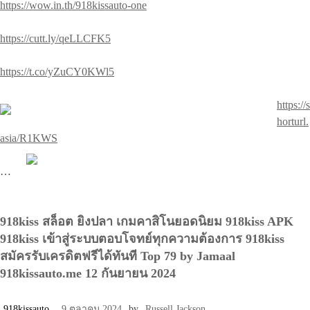
https://wow.in.th/918kissauto-one
https://cutt.ly/qeLLCFK5
https://t.co/yZuCY0KWl5
https://s
horturl.
asia/R1KWS
…
918kiss สล็อต ยิงปลา เกมคาสิโนยอดนิยม 918kiss APK
918kiss เข้าสู่ระบบตอบโจทย์ทุกความต้องการ 918kiss
สมัครรับเครดิตฟรีได้ทันที Top 79 by Jamaal
918kissauto.me 12 กันยายน 2024
918kissauto
9 ตุลาคม 2024
by
Russell Jackson