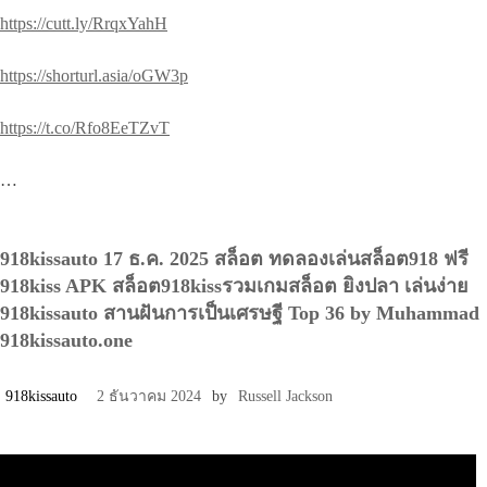
https://cutt.ly/RrqxYahH
https://shorturl.asia/oGW3p
https://t.co/Rfo8EeTZvT
…
918kissauto 17 ธ.ค. 2025 สล็อต ทดลองเล่นสล็อต918 ฟรี
918kiss APK สล็อต918kissรวมเกมสล็อต ยิงปลา เล่นง่าย
918kissauto สานฝันการเป็นเศรษฐี Top 36 by Muhammad
918kissauto.one
918kissauto
2 ธันวาคม 2024
by
Russell Jackson