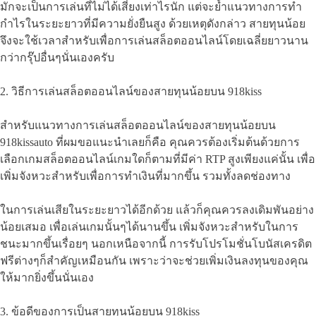
มักจะเป็นการเล่นที่ไม่ได้เสี่ยงเท่าไรนัก แต่จะย้ำแนวทางการทำ
กำไรในระยะยาวที่มีความยั่งยืนสูง ด้วยเหตุดังกล่าว สายทุนน้อย
จึงจะใช้เวลาสำหรับเพื่อการเล่นสล็อตออนไลน์โดยเฉลี่ยยาวนาน
กว่ากรุ๊ปอื่นๆนั่นเองครับ
2. วิธีการเล่นสล็อตออนไลน์ของสายทุนน้อยบน 918kiss
สำหรับแนวทางการเล่นสล็อตออนไลน์ของสายทุนน้อยบน
918kissauto ที่ผมขอแนะนำเลยก็คือ คุณควรต้องเริ่มต้นด้วยการ
เลือกเกมสล็อตออนไลน์เกมใดก็ตามที่มีค่า RTP สูงเพียงแค่นั้น เพื่อ
เพิ่มจังหวะสำหรับเพื่อการทำเงินที่มากขึ้น รวมทั้งลดช่องทาง
ในการเล่นเสียในระยะยาวได้อีกด้วย แล้วก็คุณควรลงเดิมพันอย่าง
น้อยเสมอ เพื่อเล่นเกมนั้นๆได้นานขึ้น เพิ่มจังหวะสำหรับในการ
ชนะมากขึ้นเรื่อยๆ นอกเหนือจากนี้ การรับโปรโมชั่นโบนัสเครดิต
ฟรีต่างๆก็สำคัญเหมือนกัน เพราะว่าจะช่วยเพิ่มเงินลงทุนของคุณ
ให้มากยิ่งขึ้นนั่นเอง
3. ข้อดีของการเป็นสายทุนน้อยบน 918kiss