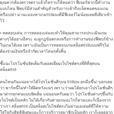
คุณควรต้องตรวจตราแล้วก็ทราบให้หมดว่า ฟีเจอร์พวกนี้ทำงาน
แบบไหน ฟีพบร์มีส่วนสำคัญสำหรับการเข้าถึงแจ็คพอตของเกม
หรือเปล่า มานะมองหาเกม918kissที่มีฟีเจอร์ไม่น้อยเลยทีเดียวเข้า
ไว้
• ทดสอบเล่น: การทดลองเล่นจะทำให้คุณสามารถประเมินเกม
ต่างๆได้อย่างอิสระ จะดูกฎข้อตกลงหรือการทำงานของฟีพบร์ข้าง
ในเกมได้เลย เพราะมันเป็นการทดสอบเกมสล็อต918แบบฟรีๆไม่
ต้องจ่ายเงินหรือจำกัดเวลาไหนๆทั้งสิ้น
ชี้แนะโปรโมชั่นจัดเต็มกับยอดเยี่ยมเว็บไซต์ตรงที่ดีที่สุดบน
สล็อต918
คนไหนกันแน่อยากได้โปรโมชั่นดีๆบน 918kiss ยกมือขึ้น! บอกเลย
ว่า พาร์ทนี้ไม่ทำให้ผิดหวังแน่ๆ เพราะว่าผมได้ยกเอาโปรโมชั่นดีๆ
มาฝากทุกคนแบบจัดเต็ม แน่นอนครับผมว่า โปรโมชั่นต่างๆขึ้นกับ
เว็บไซต์เป็นหลัก ไม่ได้เกี่ยวกับค่ายเกมอะไรก็ตามและก็เนื่องจาก
ว่าเรา สล็อต918 เป็นสล็อตเว็บไซต์ตรงไม่ผ่านเอเย่นต์ที่ให้ความ
ใส่ใจกับสิทธิพิเศษและก็การบริการสมาชิกเป็นหลัก เราก็เลยอยาก