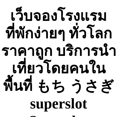
Skip
to
เว็บจองโรงแรม
content
ที่พักง่ายๆ ทั่วโลก
ราคาถูก บริการนำ
เที่ยวโดยคนใน
พื้นที่ もち うさぎ
superslot