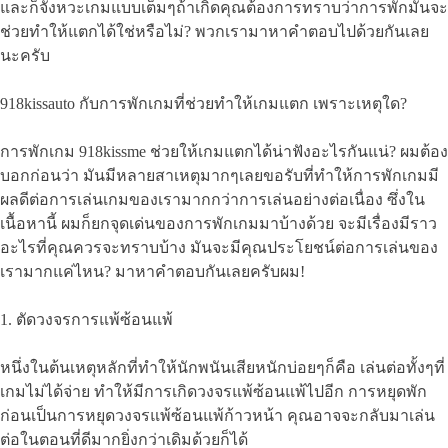
และก็จังหวะเกมแบบเต็มๆถ้าเกิดคุณต้องการทราบว่าการพักมันจะ
ช่วยทำให้แตกได้ใช่หรือไม่? พวกเรามาหาคำตอบไปด้วยกันเลย
นะครับ
918kissauto กับการพักเกมที่ช่วยทำให้เกมแตก เพราะเหตุใด?
การพักเกม 918kissme ช่วยให้เกมแตกได้น่าฟังอะไรกันแน่? ผมต้อง
บอกก่อนว่า มันมีหลายสาเหตุมากๆเลยขอรับที่ทำให้การพักเกมมี
ผลดีต่อการเล่นเกมของเรามากกว่าการเล่นอย่างต่อเนื่อง ซึ่งใน
เนื้อหานี้ ผมก็ยกจุดเด่นของการพักเกมมาบ้างด้วย จะมีเรื่องมีราว
อะไรที่คุณควรจะทราบบ้าง มันจะมีคุณประโยชน์ต่อการเล่นของ
เรามากแค่ไหน? มาหาคำตอบกันเลยครับผม!
1. ตัดวงจรการแพ้ซ้อนแพ้
หนึ่งในต้นเหตุหลักที่ทำให้นักพนันเสียหนักบ่อยๆก็คือ เล่นต่อทั้งๆที่
เกมไม่ได้จ่าย ทำให้มีการเกิดวงจรแพ้ซ้อนแพ้ไปอีก การหยุดพัก
ก่อนเป็นการหยุดวงจรแพ้ซ้อนแพ้ก้าวหน้า คุณอาจจะกลับมาเล่น
ต่อในตอนที่ดีมากยิ่งกว่าเดิมด้วยก็ได้