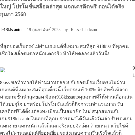
ใหญ่ โปรโมชั่นสล็อตล่าสุด แจกเครดิตฟรี ถอนได้จริง
กุมภา 2568
918kissauto
19 กุมภาพันธ์ 2025
by
Russell Jackson
ที่สุดของเว็บตรงไม่ผ่านเอเย่นต์ที่เหมาะสมที่สุด 918kiss ที่ทุกคน
เชื่อใจ สล็อตแตกหนักแตกจริง ท้าให้ทดลองแล้ววันนี้!
9
1
8kiss ขอท้าทายให้ท่านมาทดลอง! กับยอดเยี่ยมเว็บตรงไม่ผ่าน
เอเย่นต์ที่เหมาะสมที่สุดเดี๋ยวนี้ เว็บตรงแท้ 100% ลิขสิทธิ์แท้จาก
ค่ายเกมชั้นนำสุดยอด มีเกม918kissautoคุณภาพดีให้ท่านเลือกเล่น
ได้แบบจุใจ มาพร้อมโปรโมชั่นแล้วก็กิจกรรมจำนวนมาก รับ
เครดิตฟรีได้ตั้งแต่ลงทะเบียนเป็นสมาชิกใหม่ สนุกสนานกับ
เกม918kissautoในแบบที่คุณปรารถนาได้วันแล้ววันเล่า รับรองเกม
แตกง่าย แตกหนัก แล้วก็แตกจริงแบบจัดเต็ม ด้วยเหตุว่าเว็บไซต์
ตรงไม่ผ่านเอเย่นต์ที่ยอดเยี่ยมจะส่งมอบความรื่นเริงใจแล้วก็