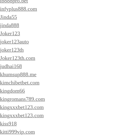
ib888pro.bet
infyplus888.com
Jinda55
jinda888
Joker123
joker123auto
joker123th
Joker123th.com
judhai168
khumsup888.me
kimchibetbet.com
kingdom66
kingromans789.com
kingxxxbet123.com
kingxxxbet123.com
kiss918
kitti999vip.com