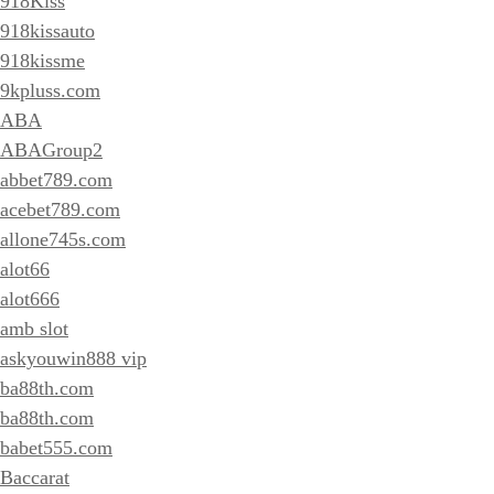
918Kiss
918kissauto
918kissme
9kpluss.com
ABA
ABAGroup2
abbet789.com
acebet789.com
allone745s.com
alot66
alot666
amb slot
askyouwin888 vip
ba88th.com
ba88th.com
babet555.com
Baccarat