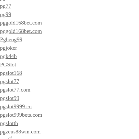
pg77
pg99
pggold168bet.com
pggold168bet.com
Pgheng99
pgjoker
pgk44b
PGSlot
pgslot168
pgslot77
pgslot77.com
pgslot99
pgslot9999.co
pgslot999bets.com
pgslotth
pgzeus88win.com