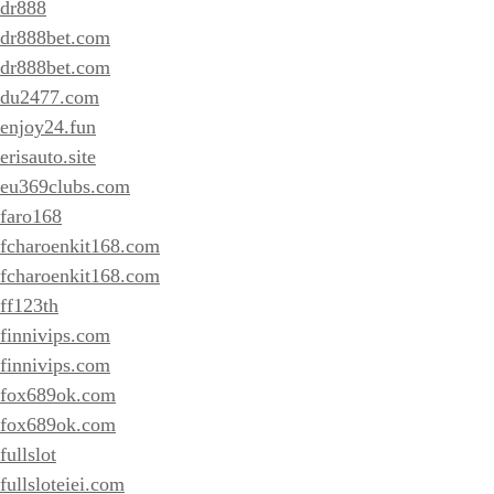
dr888
dr888bet.com
dr888bet.com
du2477.com
enjoy24.fun
erisauto.site
eu369clubs.com
faro168
fcharoenkit168.com
fcharoenkit168.com
ff123th
finnivips.com
finnivips.com
fox689ok.com
fox689ok.com
fullslot
fullsloteiei.com