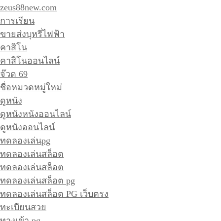
zeus88new.com
การเรียน
ขายส่งบุหรี่ไฟฟ้า
คาสิโน
คาสิโนออนไลน์
จ๊วด 69
ชื่อหมวดหมู่ใหม่
ดูหนัง
ดูหนังหนังออนไลน์
ดูหนังออนไลน์
ทดลองเล่นpg
ทดลองเล่นสล็อต
ทดลองเล่นสล็อต
ทดลองเล่นสล็อต pg
ทดลองเล่นสล็อต PG เว็บตรง
ทะเบียนสวย
ทางเข้า pg