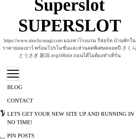
Superslot
SUPERSLOT
https://www.mochi-usagi.com มองหาโรงแรม รีสอร์ท บ้านพักใน
ราคาย่อมเยาว์ พร้อมโปรโมชั่นและส่วนลดพิเศษตลอดปี さくら
とうさぎ 新潟 avg168slot ถอนได้ไม่ต้องทำเทิร์น
BLOG
CONTACT
หมวดหมู่:
lotto77
LETS GET YOUR NEW SITE UP AND RUNNING IN
NO TIME!
PIN POSTS
lotto77