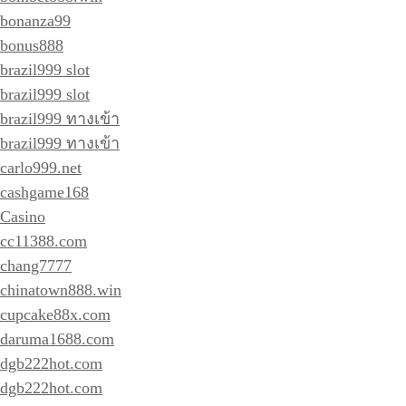
bonanza99
bonus888
brazil999 slot
brazil999 slot
brazil999 ทางเข้า
brazil999 ทางเข้า
carlo999.net
cashgame168
Casino
cc11388.com
chang7777
chinatown888.win
cupcake88x.com
daruma1688.com
dgb222hot.com
dgb222hot.com