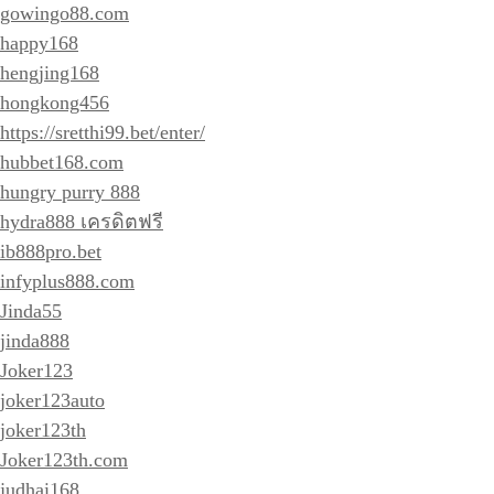
gowingo88.com
happy168
hengjing168
hongkong456
https://sretthi99.bet/enter/
hubbet168.com
hungry purry 888
hydra888 เครดิตฟรี
ib888pro.bet
infyplus888.com
Jinda55
jinda888
Joker123
joker123auto
joker123th
Joker123th.com
judhai168