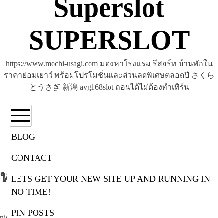
Superslot
SUPERSLOT
https://www.mochi-usagi.com มองหาโรงแรม รีสอร์ท บ้านพักใน
ราคาย่อมเยาว์ พร้อมโปรโมชั่นและส่วนลดพิเศษตลอดปี さくら
とうさぎ 新潟 avg168slot ถอนได้ไม่ต้องทำเทิร์น
BLOG
CONTACT
หมวดหมู่:
niseko168bet.com
LETS GET YOUR NEW SITE UP AND RUNNING IN
NO TIME!
PIN POSTS
niseko168bet.com