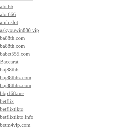
alot66
alot666
amb slot
askyouwin888 vip
ba88th.com
ba88th.com
babet555.com
Baccarat
baj88thb
baj88thbz.com
baj88thbz.com
bbp168.me
betflix
betflixtikto
betflixtikto.info
betm4vip.com