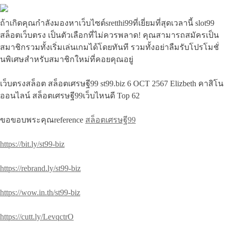
ถ้าเกิดคุณกำลังมองหาเว็บไซต์sretthi99ที่เยี่ยมที่สุดเวลานี้ slot99
สล็อตเว็บตรง เป็นตัวเลือกที่ไม่ควรพลาด! คุณสามารถสมัครเป็น
สมาชิกรวมทั้งเริ่มเล่นเกมได้โดยทันที รวมทั้งอย่าลืมรับโปรโมชั่
นพิเศษสำหรับสมาชิกใหม่ที่คอยคุณอยู่
เว็บตรงสล็อต สล็อตเศรษฐี99 st99.biz 6 OCT 2567 Elizbeth คาสิโน
ออนไลน์ สล็อตเศรษฐี99เว็บไหนดี Top 62
ขอขอบพระคุณreference
สล็อตเศรษฐี99
https://bit.ly/st99-biz
https://rebrand.ly/st99-biz
https://wow.in.th/st99-biz
https://cutt.ly/LevqctrO