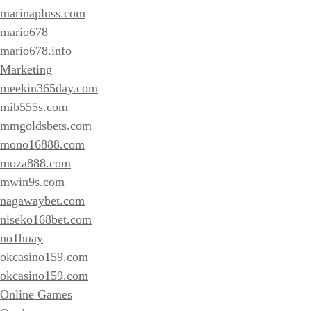
marinapluss.com
mario678
mario678.info
Marketing
meekin365day.com
mib555s.com
mmgoldsbets.com
mono16888.com
moza888.com
mwin9s.com
nagawaybet.com
niseko168bet.com
no1huay
okcasino159.com
okcasino159.com
Online Games