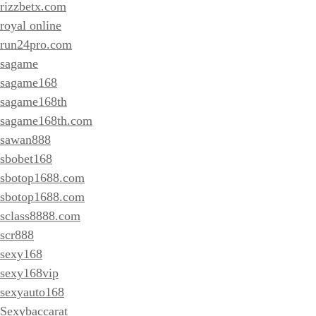
rizzbetx.com
royal online
run24pro.com
sagame
sagame168
sagame168th
sagame168th.com
sawan888
sbobet168
sbotop1688.com
sbotop1688.com
sclass8888.com
scr888
sexy168
sexy168vip
sexyauto168
Sexybaccarat