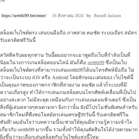
https://sretthi99.bet/enter/
16 สิงหาคม 2024
by
Russell Jackson
สล็อตเว็บไซต์ตรง เล่นบนมือถือ ภาพสวย คมชัด ระบบเถียร สมัคร
รับเครดิตฟรีวันนี้
สวัสดีครับผมทุกท่าน วันนี้ผมอยากจะมาพูดถึงเว็บที่กำลังเป็นที่
นิยมในวงการเกมสล็อตออนไลน์ มันก็คือ
sretthi99
ซึ่งเป็นเว็บ
สล็อตเว็บไซต์ตรงที่สามารถเล่นsretthi99ได้บนโทรศัพท์มือถือ ไม่
ว่าจะเป็นระบบ iOS หรือ Android โดยลักษณะเด่นของ เว็บไซต์นี้
เป็นคุณภาพของภาพกราฟิกที่สวยงาม คมชัด แล้วก็ระบบที่มี
ความเถียรสูง ทำให้การเล่นเกมสล็อตบนโทรศัพท์เคลื่อนที่เป็นไป
อย่างสะดวก ไม่มีสะดุด เหมือนกับการเล่นบนคอมพิวเตอร์ ซึ่งเป็น
สิ่งที่ผู้เล่นหลายๆคนตามหา ยิ่งกว่านั้น ยังมีโปรโมชั่นพิเศษสำหรับ
สมาชิกใหม่ที่พึงพอใจสมัครเล่นเศรษฐี99วันนี้ รับเครดิตฟรีใน
ทันที! ผมมั่นใจว่าบทความนี้จะช่วยให้คุณมีความรู้ความเข้าใจ
เกี่ยวกับ sretthi99 มากขึ้น รวมทั้งทำให้คุณตัดสินใจได้ง่ายดายมาก
ยิ่งขึ้นว่าจะเลือกเล่นสล็อตกับเว็บไซต์แห่งนี้ไหม