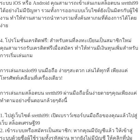
ระบบ iOS หรือ Android คุณสามารถเข้าเล่นเกมสล็อตบน sretthi99
ได้อย่างไม่มีปัญหา รวมทั้งการออกแบบเว็บไซต์ยังเป็นมิตรกับผู้ใช้
งาน ทำให้ท่านสามารถนำทางรวมทั้งค้นหาเกมที่ต้องการได้โดย
ง่าย
4. โปรโมชั่นเครดิตฟรี: สำหรับคนที่ลงทะเบียนเป็นสมาชิกใหม่
คุณสามารถรับเครดิตฟรีเมื่อสมัคร ทำให้ท่านมีเงินทุนเพิ่มสำหรับ
การเริ่มเล่นเกม
การเล่นเกมslot99 บนมือถือ ง่ายๆสะดวก เล่นได้ทุกที่ เพียงแค่
โทรศัพท์เคลื่อนที่เครื่องเดียว!
การเล่นเกมสล็อตบน sretthi99 ผ่านมือถือนั้นง่ายดายๆคุณเพียงแค่
ทำตามอย่างขั้นตอนกล้วยๆดังนี้
1. ไปสู่เว็บไซต์ sretthi99: เปิดเบราว์เซอร์บนมือถือของคุณแล้วไปสู่
เว็บ สล็อตเศรษฐี99
2. เข้าระบบหรือสมัครเป็นสมาชิก: หากคุณมีบัญชีแล้ว ให้เข้าสู่
ระบบด้วยชื่อผู้ใช้รวมทั้งรหัสผ่าน หากยังไม่มีบัญชี ให้คลิกที่ปุ่ม