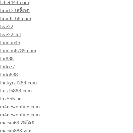
lcbet444.com
lion123สล็อต
lionth168.com
live22
live22slot
london45
london6789.com
lot888
lotto77
lotto888
luckycat789.com
luis16888.com
lux555.net
m4newonline.com
m4newonline.com
macau69 สมัคร
macau888.win