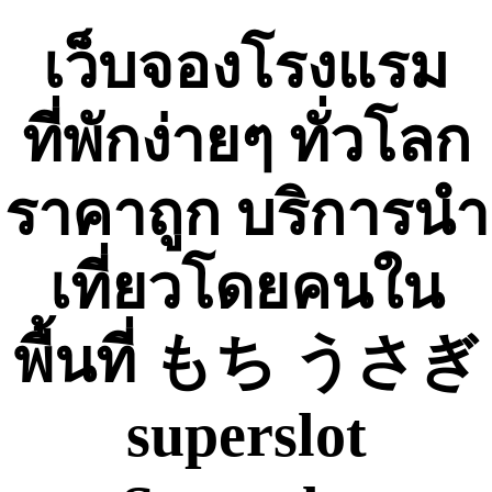
Skip
to
เว็บจองโรงแรม
content
ที่พักง่ายๆ ทั่วโลก
ราคาถูก บริการนำ
เที่ยวโดยคนใน
พื้นที่ もち うさぎ
superslot