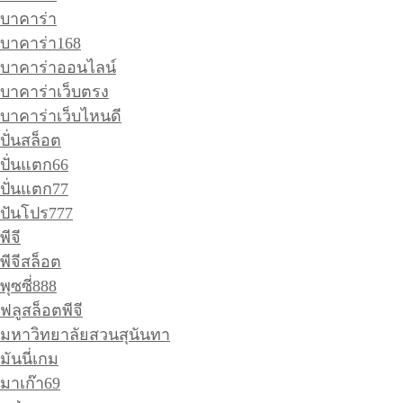
บาคาร่า
บาคาร่า168
บาคาร่าออนไลน์
บาคาร่าเว็บตรง
บาคาร่าเว็บไหนดี
ปั่นสล็อต
ปั่นแตก66
ปั่นแตก77
ปันโปร777
พีจี
พีจีสล็อต
พุซซี่888
ฟลูสล็อตพีจี
มหาวิทยาลัยสวนสุนันทา
มันนี่เกม
มาเก๊า69