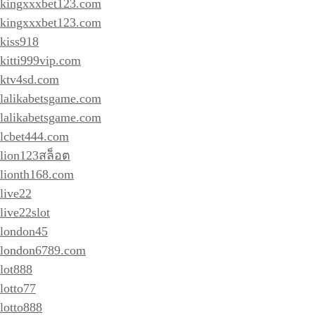
kingxxxbet123.com
kingxxxbet123.com
kiss918
kitti999vip.com
ktv4sd.com
lalikabetsgame.com
lalikabetsgame.com
lcbet444.com
lion123สล็อต
lionth168.com
live22
live22slot
london45
london6789.com
lot888
lotto77
lotto888