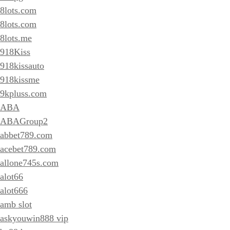
8lots.com
8lots.com
8lots.me
918Kiss
918kissauto
918kissme
9kpluss.com
ABA
ABAGroup2
abbet789.com
acebet789.com
allone745s.com
alot66
alot666
amb slot
askyouwin888 vip