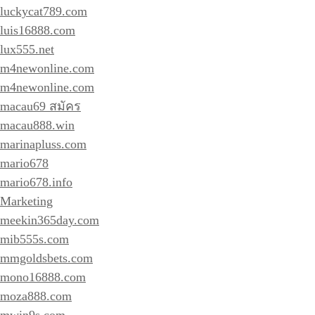
luckycat789.com
luis16888.com
lux555.net
m4newonline.com
m4newonline.com
macau69 สมัคร
macau888.win
marinapluss.com
mario678
mario678.info
Marketing
meekin365day.com
mib555s.com
mmgoldsbets.com
mono16888.com
moza888.com
mwin9s.com