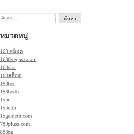
ค้นหา
สำหรับ:
หมวดหมู่
168 สล็อต
1688vegasx.com
168slot
168สล็อต
188bet
188betth
1xbet
1xbetth
1xgameth.com
789pluss.com
888pg