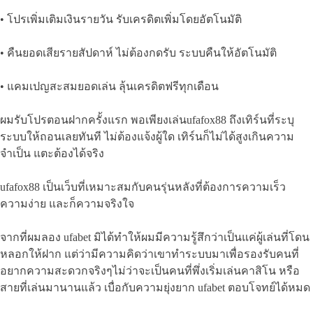
• โปรเพิ่มเติมเงินรายวัน รับเครดิตเพิ่มโดยอัตโนมัติ
• คืนยอดเสียรายสัปดาห์ ไม่ต้องกดรับ ระบบคืนให้อัตโนมัติ
• แคมเปญสะสมยอดเล่น ลุ้นเครดิตฟรีทุกเดือน
ผมรับโปรตอนฝากครั้งแรก พอเพียงเล่นufafox88 ถึงเทิร์นที่ระบุ
ระบบให้ถอนเลยทันที ไม่ต้องแจ้งผู้ใด เทิร์นก็ไม่ได้สูงเกินความ
จำเป็น แตะต้องได้จริง
ufafox88 เป็นเว็บที่เหมาะสมกับคนรุ่นหลังที่ต้องการความเร็ว
ความง่าย และก็ความจริงใจ
จากที่ผมลอง ufabet มิได้ทำให้ผมมีความรู้สึกว่าเป็นแค่ผู้เล่นที่โดน
หลอกให้ฝาก แต่ว่ามีความคิดว่าเขาทำระบบมาเพื่อรองรับคนที่
อยากความสะดวกจริงๆไม่ว่าจะเป็นคนที่พึ่งเริ่มเล่นคาสิโน หรือ
สายที่เล่นมานานแล้ว เบื่อกับความยุ่งยาก ufabet ตอบโจทย์ได้หมด