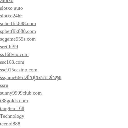
Slotxo
slotxo auto
slotxo24hr
spbetflik888.com
spbetflik888.com
sqgame555s.com
sretthi99
ss168vip.com
ssc168.com
ssc915casino.com
ssgame666 เข้าสู่ระบบ ล่าสุด
ssru
sunny9999club.com
t88golds.com
tangtem168
Technology
teenoi888