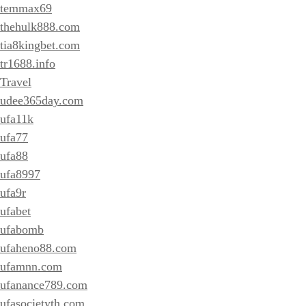
temmax69
thehulk888.com
tia8kingbet.com
tr1688.info
Travel
udee365day.com
ufa11k
ufa77
ufa88
ufa8997
ufa9r
ufabet
ufabomb
ufaheno88.com
ufamnn.com
ufanance789.com
ufasocietyth.com