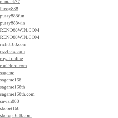
puntaek77
Pussy888
pussy888fun
pussy888win
RENO88WIN.COM
RENO88WIN.COM
rich8188.com
rizzbetx.com
royal online
run24pro.com
sagame
sagame168
sagame168th
sagame168th.com
sawan888
sbobet168
sbotop1688.com