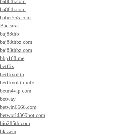
ba88th.com
ba88th.com
babet555.com
Baccarat
baj88thb
baj88thbz.com
baj88thbz.com
bbp168.me
betflix
betflixtikto
betflixtikto.info
betm4vip.com
betway
betwin6666.com
betworld369hot.com
bio285th.com
bkkwin