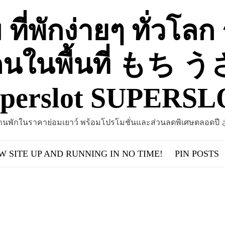
ที่พักง่ายๆ ทั่วโลก
คนในพื้นที่ もち う
perslot SUPERS
ท บ้านพักในราคาย่อมเยาว์ พร้อมโปรโมชั่นและส่วนลดพิเศษตลอ
W SITE UP AND RUNNING IN NO TIME!
PIN POSTS