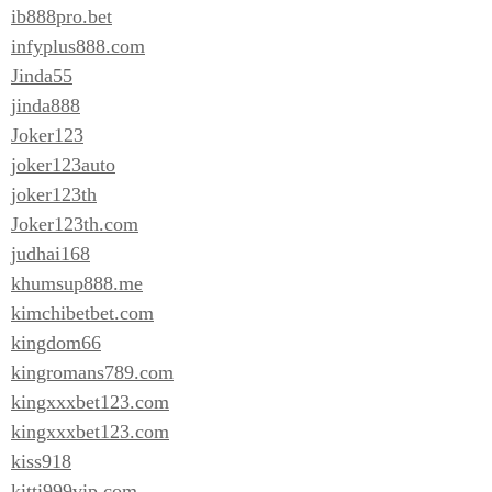
ib888pro.bet
infyplus888.com
Jinda55
jinda888
Joker123
joker123auto
joker123th
Joker123th.com
judhai168
khumsup888.me
kimchibetbet.com
kingdom66
kingromans789.com
kingxxxbet123.com
kingxxxbet123.com
kiss918
kitti999vip.com