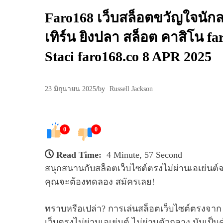
Faro168 เว็บสล็อตขวัญใจนัก
เทิร์น ยิงปลา สล็อต คาสิโน fa
Staci faro168.co 8 APR 2025
23 มิถุนายน 2025
/
by
Russell Jackson
0
0
Read Time:
4 Minute, 57 Second
สนุกสนานกับสล็อตเว็บไซต์ตรงไม่ผ่านเอเย่นต์
คุณจะต้องทดลอง สมัครเลย!
ทราบหรือเปล่า? การเล่นสล็อตเว็บไซต์ตรงจาก 
เว็บตรงไม่ผ่านเอเย่นต์ ไม่ผ่านตัวกลาง มันเป