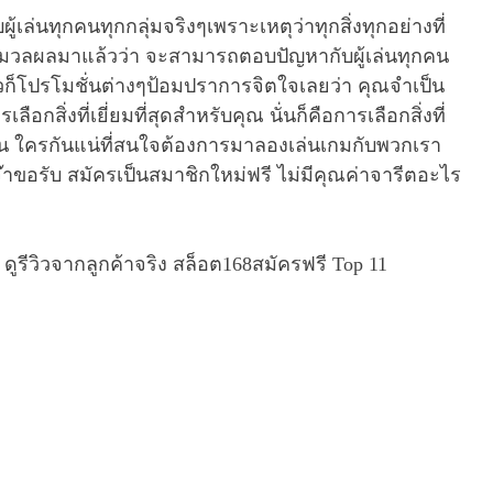
ู้เล่นทุกคนทุกกลุ่มจริงๆเพราะเหตุว่าทุกสิ่งทุกอย่างที่
ระมวลผลมาแล้วว่า จะสามารถตอบปัญหากับผู้เล่นทุกคน
วก็โปรโมชั่นต่างๆป้อมปราการจิตใจเลยว่า คุณจำเป็น
ือกสิ่งที่เยี่ยมที่สุดสำหรับคุณ นั่นก็คือการเลือกสิ่งที่
ั้น ใครกันแน่ที่สนใจต้องการมาลองเล่นเกมกับพวกเรา
าขอรับ สมัครเป็นสมาชิกใหม่ฟรี ไม่มีคุณค่าจารีตอะไร
i ดูรีวิวจากลูกค้าจริง สล็อต168สมัครฟรี Top 11