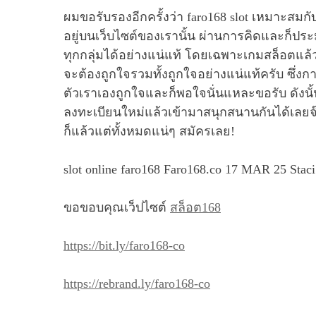
ผมขอรับรองอีกครั้งว่า faro168 slot เหมาะสมกับผ
อยู่บนเว็บไซต์ของเรานั้น ผ่านการคิดและก็ป
ทุกกลุ่มได้อย่างแน่แท้ โดยเฉพาะเกมสล็อตแล้
จะต้องถูกใจรวมทั้งถูกใจอย่างแน่แท้ครับ ซึ่งการเล
ตัวเราเองถูกใจและก็พอใจนั่นแหละขอรับ ดังน
ลงทะเบียนใหม่แล้วเข้ามาสนุกสนานกันได้เลยจ๊
ก็แล้วแต่ทั้งหมดแน่ๆ สมัครเลย!
slot online faro168 Faro168.co 17 MAR 25 Stac
ขอขอบคุณเว็ปไซต์
สล็อต168
https://bit.ly/faro168-co
https://rebrand.ly/faro168-co