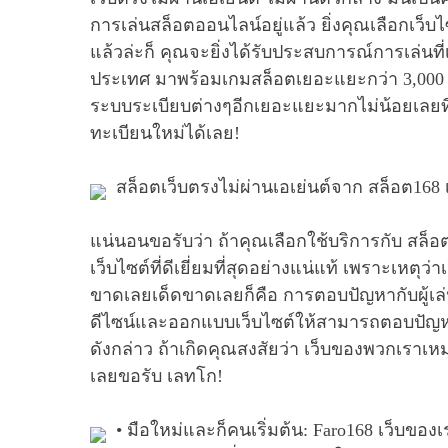
การเล่นสล็อตออนไลน์อยู่แล้ว ยิ่งคุณเลือกเว็บไ
แล้วล่ะก็ คุณจะยิ่งได้รับประสบการณ์การเล่น
ประเทศ มาพร้อมเกมสล็อตเยอะแยะกว่า 3,000 เกม
ระบบระเบียบต่างๆอีกเยอะแยะมากไม่น้อยเลยทีเดี
ทะเบียนใหม่ได้เลย!
สล็อตเว็บตรงไม่ผ่านเอเย่นต์จาก สล็อต168 
แน่นอนขอรับว่า ถ้าคุณเลือกใช้บริการกับ สล็อต
เว็บไซต์ที่ดีเยี่ยมที่สุดอย่างแน่แท้ เพราะเหตุว่า
ขาดเลยเด็ดขาดเลยก็คือ การตอบปัญหากับผู้เล
ดีไซน์และออกแบบเว็บไซต์ให้สามารถตอบปัญหาก
ดังกล่าว ถ้าเกิดคุณสงสัยว่า เว็บของพวกเราเหมา
เลยขอรับ เลทโก!
• มือใหม่และก็คนเริ่มต้น: Faro168 เว็บของเ