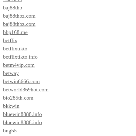
baj88thb
baj88thbz.com
baj88thbz.com
bbp168.me
betflix
betflixtikto
betflixtikto.info
betm4vip.com
betway
betwin6666.com
betworld369hot.com
bio285th.com
bkkwin
bluewin8888.info
bluewin8888.info
bng55