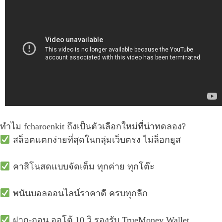
ทำไม fcharoenkit ถึงเป็นตัวเลือกใหม่ที่น่าทดลอง?
สล็อตแตกง่ายที่สุดในกลุ่มเว็บตรง ไม่ล็อกยูส
คาสิโนสดแบบจัดเต็ม ทุกค่าย ทุกโต๊ะ
พนันบอลออนไลน์ราคาดี ครบทุกลีก
ฝาก-ถอน ออโต้ 10 วิ รองรับ TrueMoney Wallet