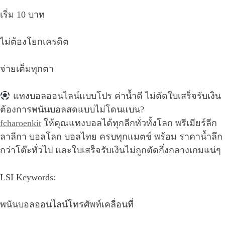
เริ่ม 10 บาท
ไม่ต้องโยกเครดิต
จ่ายเต็มทุกตา
แทงบอลออนไลน์แบบโปร ค่าน้ำดี ไม่ตัดใบเสร็จรับเงิน
ต้องการพนันบอลสดแบบไม่โดนแบน?
fcharoenkit
ให้คุณแทงบอลได้ทุกลีกทั่วทั้งโลก พรีเมียร์ลีก
ลาลีกา บอลโลก บอลไทย ครบทุกแมตช์ พร้อม ราคาน้ำลึก
กว่าโต๊ะทั่วไป และใบเสร็จรับเงินไม่ถูกตัดกึ่งกลางเกมแน่ๆ
LSI Keywords:
พนันบอลออนไลน์โทรศัพท์เคลื่อนที่