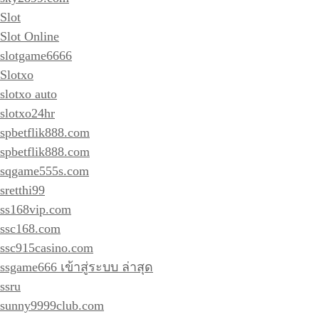
Slot
Slot Online
slotgame6666
Slotxo
slotxo auto
slotxo24hr
spbetflik888.com
spbetflik888.com
sqgame555s.com
sretthi99
ss168vip.com
ssc168.com
ssc915casino.com
ssgame666 เข้าสู่ระบบ ล่าสุด
ssru
sunny9999club.com