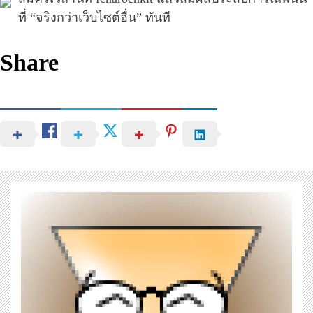
ที่ “จริงกว่าเว็บไซต์อื่น” ทันที
Share