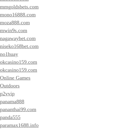
mmgoldsbets.com
mono16888.com
moza888.com
mwin9s.com
nagawaybet.com
niseko168bet.com
no1huay
okcasino159.com
okcasino159.com
Online Games
Outdoors
p2vvip
panama888
pananthai99.com
panda555
paramax1688.info