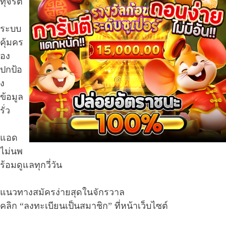
ทุจริต
ระบบ
คุ้มคร
อง
ปกป้อ
ง
ข้อมูล
รั่ว
แอด
ไม่นพ
ร้อมดูแลทุกวี่วัน
แนวทางสมัครง่ายสุดในจักรวาล
คลิก “ลงทะเบียนเป็นสมาชิก” ที่หน้าเว็บไซต์