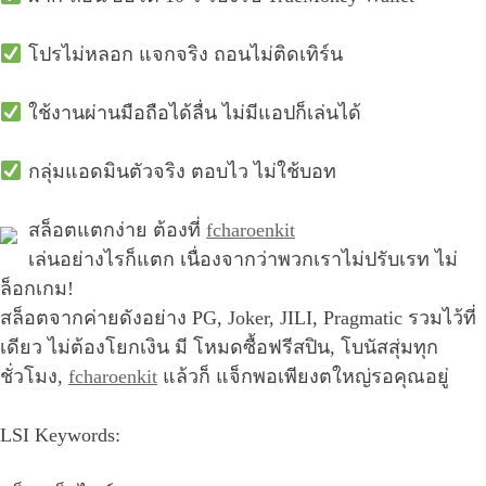
โปรไม่หลอก แจกจริง ถอนไม่ติดเทิร์น
ใช้งานผ่านมือถือได้ลื่น ไม่มีแอปก็เล่นได้
กลุ่มแอดมินตัวจริง ตอบไว ไม่ใช้บอท
สล็อตแตกง่าย ต้องที่
fcharoenkit
เล่นอย่างไรก็แตก เนื่องจากว่าพวกเราไม่ปรับเรท ไม่
ล็อกเกม!
สล็อตจากค่ายดังอย่าง PG, Joker, JILI, Pragmatic รวมไว้ที่
เดียว ไม่ต้องโยกเงิน มี โหมดซื้อฟรีสปิน, โบนัสสุ่มทุก
ชั่วโมง,
fcharoenkit
แล้วก็ แจ็กพอเพียงตใหญ่รอคุณอยู่
LSI Keywords: