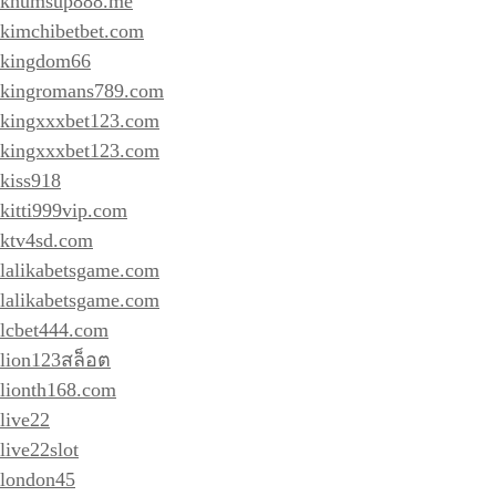
khumsup888.me
kimchibetbet.com
kingdom66
kingromans789.com
kingxxxbet123.com
kingxxxbet123.com
kiss918
kitti999vip.com
ktv4sd.com
lalikabetsgame.com
lalikabetsgame.com
lcbet444.com
lion123สล็อต
lionth168.com
live22
live22slot
london45