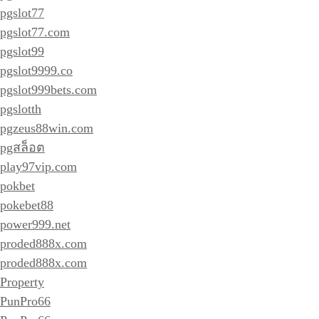
pgslot77
pgslot77.com
pgslot99
pgslot9999.co
pgslot999bets.com
pgslotth
pgzeus88win.com
pgสล็อต
play97vip.com
pokbet
pokebet88
power999.net
proded888x.com
proded888x.com
Property
PunPro66