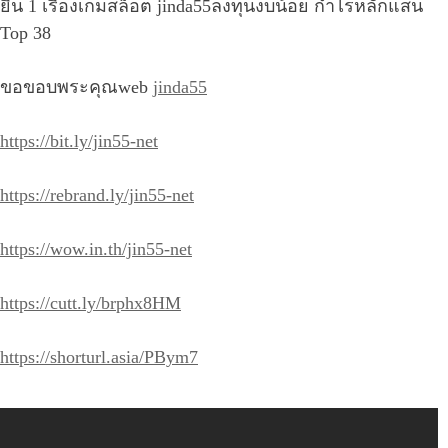
ยืน 1 เรื่องเกมสล็อต jinda55ลงทุนงบน้อย กำไรหลักแสน
Top 38
ขอขอบพระคุณweb
jinda55
https://bit.ly/jin55-net
https://rebrand.ly/jin55-net
https://wow.in.th/jin55-net
https://cutt.ly/brphx8HM
https://shorturl.asia/PBym7