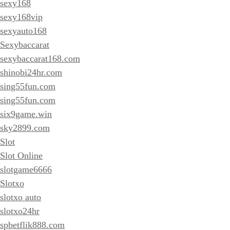
sexy168
sexy168vip
sexyauto168
Sexybaccarat
sexybaccarat168.com
shinobi24hr.com
sing55fun.com
sing55fun.com
six9game.win
sky2899.com
Slot
Slot Online
slotgame6666
Slotxo
slotxo auto
slotxo24hr
spbetflik888.com