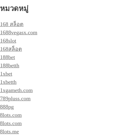
อ
หมวดหมู่
ง
168 สล็อต
1688vegasx.com
168slot
168สล็อต
188bet
188betth
1xbet
1xbetth
1xgameth.com
789pluss.com
888pg
8lots.com
8lots.com
8lots.me