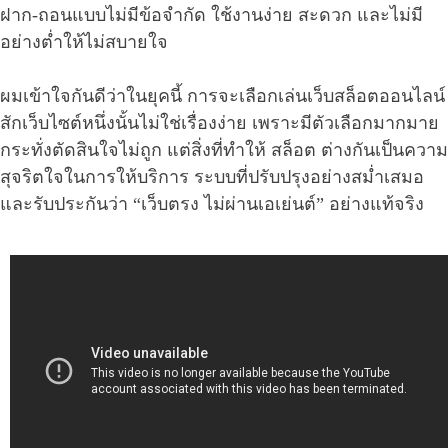
ฝาก-ถอนแบบไม่มีข้อจำกัด ใช้งานง่าย สะดวก และไม่มี
อย่างต่ำให้ไม่สบายใจ
ผมเข้าใจกันดีว่าในยุคนี้ การจะเลือกเล่นเว็บสล็อตออนไลน์
สักเว็บไซต์หนึ่งนั้นไม่ใช่เรื่องง่าย เพราะมีตัวเลือกมากมาย
กระทั่งตัดสินใจไม่ถูก แต่สิ่งที่ทำให้ สล็อต ต่างกันเป็นความ
สุจริตใจในการให้บริการ ระบบที่ปรับปรุงอย่างสม่ำเสมอ
และรับประกันว่า “เว็บตรง ไม่ผ่านเอเย่นต์” อย่างแท้จริง