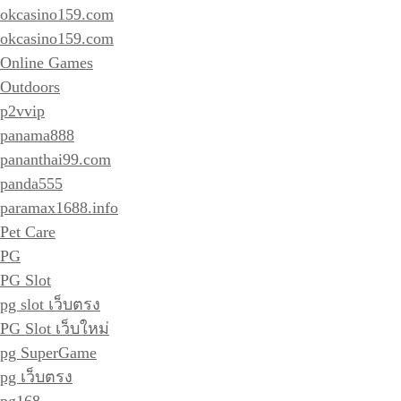
okcasino159.com
okcasino159.com
Online Games
Outdoors
p2vvip
panama888
pananthai99.com
panda555
paramax1688.info
Pet Care
PG
PG Slot
pg slot เว็บตรง
PG Slot เว็บใหม่
pg SuperGame
pg เว็บตรง
pg168