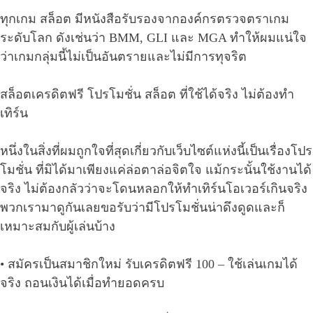
ทุกเกม สล็อต มีหนังสือรับรองจากองค์กรตรวจตราเกม
ระดับโลก ดังเช่นว่า BMM, GLI และ MGA ทำให้ผมแน่ใจ
ว่าเกมกลุ่มนี้ไม่เป็นอันตรายและไม่มีการทุจริต
สล็อตเครดิตฟรี โปรโมชั่น สล็อต ที่ใช้ได้จริง ไม่ต้องทำ
เทิร์น
หนึ่งในสิ่งที่ผมถูกใจที่สุดเกี่ยวกับเว็บไซต์แห่งนี้เป็นเรื่องโปร
โมชั่น ที่มิได้มาเพียงแค่ล่อตาล่อจิตใจ แม้กระนั้นใช้งานได้
จริง ไม่ต้องกลัวว่าจะโดนหลอกให้ทำเทิร์นโอเวอร์เกินจริง
พวกเรามาดูกันเลยขอรับว่ามีโปรโมชั่นน่าดึงดูดและก็
เหมาะสมกับผู้เล่นบ้าง
• สมัครเป็นสมาชิกใหม่ รับเครดิตฟรี 100 – ใช้เล่นเกมได้
จริง ถอนเงินได้เมื่อทำยอดครบ