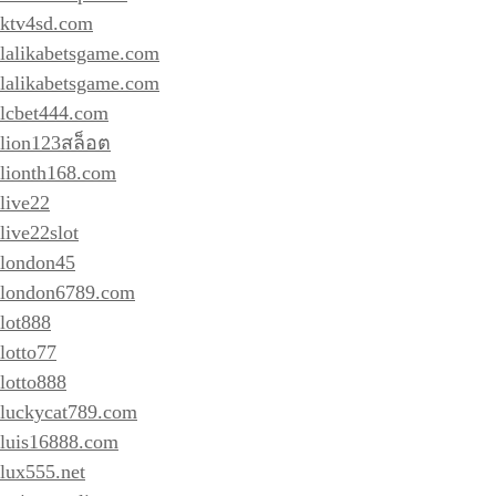
ktv4sd.com
lalikabetsgame.com
lalikabetsgame.com
lcbet444.com
lion123สล็อต
lionth168.com
live22
live22slot
london45
london6789.com
lot888
lotto77
lotto888
luckycat789.com
luis16888.com
lux555.net