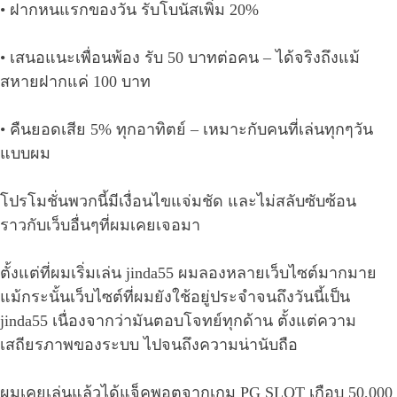
• ฝากหนแรกของวัน รับโบนัสเพิ่ม 20%
• เสนอแนะเพื่อนพ้อง รับ 50 บาทต่อคน – ได้จริงถึงแม้
สหายฝากแค่ 100 บาท
• คืนยอดเสีย 5% ทุกอาทิตย์ – เหมาะกับคนที่เล่นทุกๆวัน
แบบผม
โปรโมชั่นพวกนี้มีเงื่อนไขแจ่มชัด และไม่สลับซับซ้อน
ราวกับเว็บอื่นๆที่ผมเคยเจอมา
ตั้งแต่ที่ผมเริ่มเล่น jinda55 ผมลองหลายเว็บไซต์มากมาย
แม้กระนั้นเว็บไซต์ที่ผมยังใช้อยู่ประจำจนถึงวันนี้เป็น
jinda55 เนื่องจากว่ามันตอบโจทย์ทุกด้าน ตั้งแต่ความ
เสถียรภาพของระบบ ไปจนถึงความน่านับถือ
ผมเคยเล่นแล้วได้แจ็คพอตจากเกม PG SLOT เกือบ 50,000