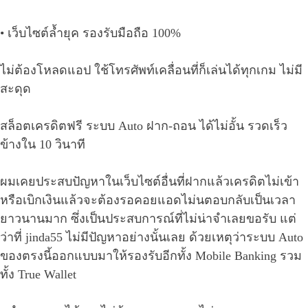
• เว็บไซต์ล้ำยุค รองรับมือถือ 100%
ไม่ต้องโหลดแอป ใช้โทรศัพท์เคลื่อนที่ก็เล่นได้ทุกเกม ไม่มี
สะดุด
สล็อตเครดิตฟรี ระบบ Auto ฝาก-ถอน ได้ไม่อั้น รวดเร็ว
ข้างใน 10 วินาที
ผมเคยประสบปัญหาในเว็บไซต์อื่นที่ฝากแล้วเครดิตไม่เข้า
หรือเบิกเงินแล้วจะต้องรอคอยแอดไม่นตอบกลับเป็นเวลา
ยาวนานมาก ซึ่งเป็นประสบการณ์ที่ไม่น่าจำเลยขอรับ แต่
ว่าที่ jinda55 ไม่มีปัญหาอย่างนั้นเลย ด้วยเหตุว่าระบบ Auto
ของตรงนี้ออกแบบมาให้รองรับอีกทั้ง Mobile Banking รวม
ทั้ง True Wallet