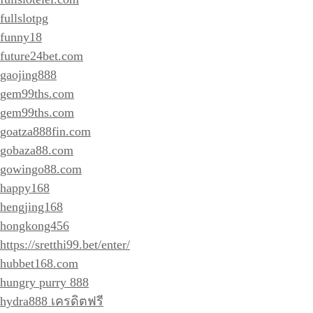
fullslotpg
funny18
future24bet.com
gaojing888
gem99ths.com
gem99ths.com
goatza888fin.com
gobaza88.com
gowingo88.com
happy168
hengjing168
hongkong456
https://sretthi99.bet/enter/
hubbet168.com
hungry purry 888
hydra888 เครดิตฟรี