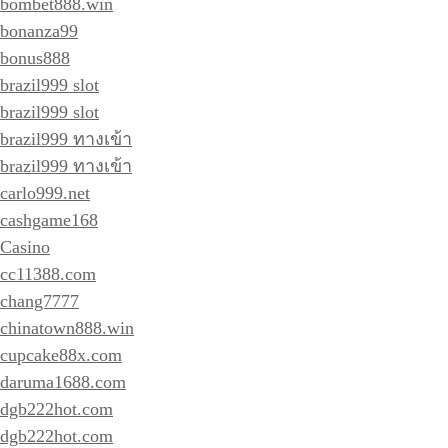
bombet888.win
bonanza99
bonus888
brazil999 slot
brazil999 slot
brazil999 ทางเข้า
brazil999 ทางเข้า
carlo999.net
cashgame168
Casino
cc11388.com
chang7777
chinatown888.win
cupcake88x.com
daruma1688.com
dgb222hot.com
dgb222hot.com