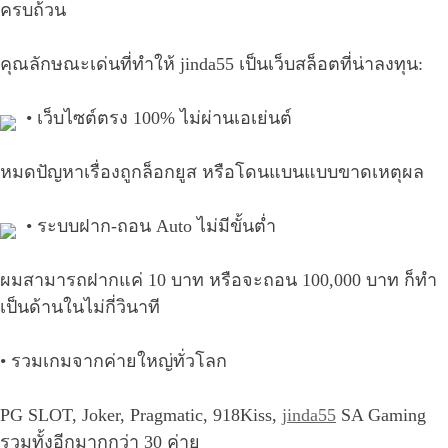
ครบถ้วน
คุณลักษณะเด่นที่ทำให้ jinda55 เป็นเว็บสล็อตที่น่าลงทุน:
• เว็บไซต์ตรง 100% ไม่ผ่านเอเย่นต์
หมดปัญหาเรื่องถูกล็อกยูส หรือโดนแบนแบบขาดเหตุผล
• ระบบฝาก-ถอน Auto ไม่มีขั้นต่ำ
ผมสามารถฝากแค่ 10 บาท หรือจะถอน 100,000 บาท ก็ทำ
เป็นด้านในไม่กี่วินาที
• รวมเกมจากค่ายใหญ่ทั่วโลก
PG SLOT, Joker, Pragmatic, 918Kiss,
jinda55
SA Gaming
รวมทั้งอีกมากกว่า 30 ค่าย