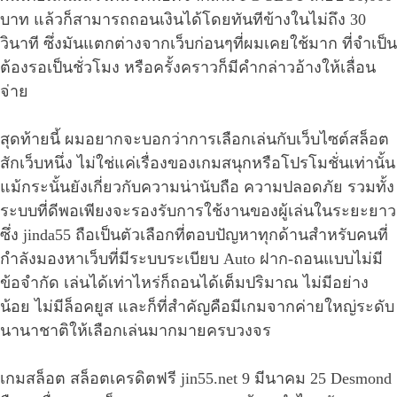
บาท แล้วก็สามารถถอนเงินได้โดยทันทีข้างในไม่ถึง 30
วินาที ซึ่งมันแตกต่างจากเว็บก่อนๆที่ผมเคยใช้มาก ที่จำเป็น
ต้องรอเป็นชั่วโมง หรือครั้งคราวก็มีคำกล่าวอ้างให้เลื่อน
จ่าย
สุดท้ายนี้ ผมอยากจะบอกว่าการเลือกเล่นกับเว็บไซต์สล็อต
สักเว็บหนึ่ง ไม่ใช่แค่เรื่องของเกมสนุกหรือโปรโมชั่นเท่านั้น
แม้กระนั้นยังเกี่ยวกับความน่านับถือ ความปลอดภัย รวมทั้ง
ระบบที่ดีพอเพียงจะรองรับการใช้งานของผู้เล่นในระยะยาว
ซึ่ง jinda55 ถือเป็นตัวเลือกที่ตอบปัญหาทุกด้านสำหรับคนที่
กำลังมองหาเว็บที่มีระบบระเบียบ Auto ฝาก-ถอนแบบไม่มี
ข้อจำกัด เล่นได้เท่าไหร่ก็ถอนได้เต็มปริมาณ ไม่มีอย่าง
น้อย ไม่มีล็อคยูส และก็ที่สำคัญคือมีเกมจากค่ายใหญ่ระดับ
นานาชาติให้เลือกเล่นมากมายครบวงจร
เกมสล็อต สล็อตเครดิตฟรี jin55.net 9 มีนาคม 25 Desmond