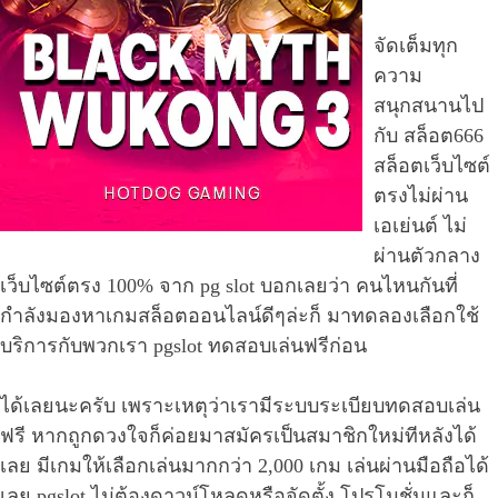
จัดเต็มทุก
ความ
สนุกสนานไป
กับ สล็อต666
สล็อตเว็บไซต์
ตรงไม่ผ่าน
เอเย่นต์ ไม่
ผ่านตัวกลาง
เว็บไซต์ตรง 100% จาก pg slot บอกเลยว่า คนไหนกันที่
กำลังมองหาเกมสล็อตออนไลน์ดีๆล่ะก็ มาทดลองเลือกใช้
บริการกับพวกเรา pgslot ทดสอบเล่นฟรีก่อน
ได้เลยนะครับ เพราะเหตุว่าเรามีระบบระเบียบทดสอบเล่น
ฟรี หากถูกดวงใจก็ค่อยมาสมัครเป็นสมาชิกใหม่ทีหลังได้
เลย มีเกมให้เลือกเล่นมากกว่า 2,000 เกม เล่นผ่านมือถือได้
เลย pgslot ไม่ต้องดาวน์โหลดหรือจัดตั้ง โปรโมชั่นและก็