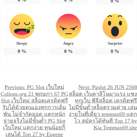
0
%
Sleepy
Angry
Surprise
0
%
0
%
0
%
แ
Previous:
PG Slot เว็บใหม่
Next:
Pgslot 26 JUN 2568
Colions.org 21 พฤษภา 67 PG
สล็อต เว็บคาสิโนมาแรง แซง
น
Slot เว็บใหม่ สล็อตเครดิตฟรี
ทุกเว็บ พีจีสล็อต เครดิตฟรี
ะ
รับได้ด้วยตนเองทุกการเดิม
ไม่มีขั้นต่ำสล็อตรวมค่าย เล่น
พัน ไม่จำกัดยอด แตกหนัก
ง่ายในที่เดียว temmax69 แตก
แ
จ่ายจริงไม่มีขั้นต่ำ PG Slot
ไว สมัครได้ทันที Top 17 by
น
เว็บใหม่ แตกง่าย ทุนน้อยก็
Kia Temmax69.site
ว
เล่นได้ Top 27 by Eugene