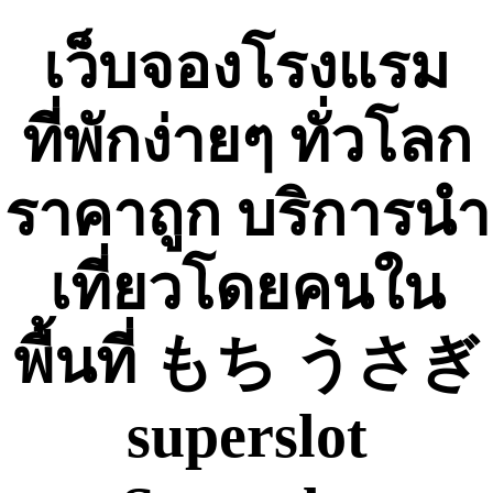
Skip
to
เว็บจองโรงแรม
content
ที่พักง่ายๆ ทั่วโลก
ราคาถูก บริการนำ
เที่ยวโดยคนใน
พื้นที่ もち うさぎ
superslot