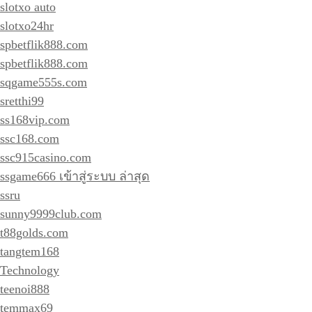
slotxo auto
slotxo24hr
spbetflik888.com
spbetflik888.com
sqgame555s.com
sretthi99
ss168vip.com
ssc168.com
ssc915casino.com
ssgame666 เข้าสู่ระบบ ล่าสุด
ssru
sunny9999club.com
t88golds.com
tangtem168
Technology
teenoi888
temmax69