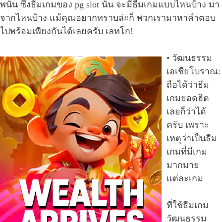
พนัน ซึ่งธีมเกมของ pg slot นั้น จะมีธีมเกมแบบไหนบ้าง มา
จากไหนบ้าง แม้คุณอยากทราบล่ะก็ พวกเรามาหาคำตอบ
ไปพร้อมเพียงกันได้เลยครับ เลทโก!
• วัฒนธรรม
เอเชียโบราณ:
ถือได้ว่าธีม
เกมยอดฮิต
เลยก็ว่าได้
ครับ เพราะ
เหตุว่าเป็นธีม
เกมที่มีเกม
มากมาย
แต่ละเกม
ที่ใช้ธีมเกม
วัฒนธรรม