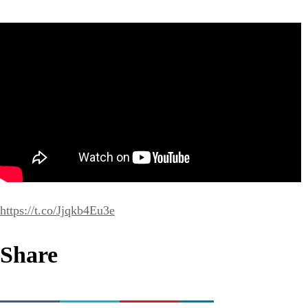
https://t.co/Jjqkb4Eu3e
Share