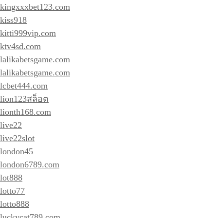
kingxxxbet123.com
kiss918
kitti999vip.com
ktv4sd.com
lalikabetsgame.com
lalikabetsgame.com
lcbet444.com
lion123สล็อต
lionth168.com
live22
live22slot
london45
london6789.com
lot888
lotto77
lotto888
luckycat789.com