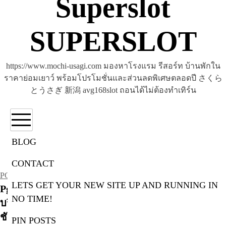
Superslot
SUPERSLOT
https://www.mochi-usagi.com มองหาโรงแรม รีสอร์ท บ้านพักใน
ราคาย่อมเยาว์ พร้อมโปรโมชั่นและส่วนลดพิเศษตลอดปี さくら
とうさぎ 新潟 avg168slot ถอนได้ไม่ต้องทำเทิร์น
BLOG
CONTACT
PGSlot
LETS GET YOUR NEW SITE UP AND RUNNING IN
Pgslot Alot666.proth.biz 26 กรกฎาคม 2568 alot666
NO TIME!
บริการเกมคาสิโนที่โบนัสสูงที่สุด โบนัสแตกง่าย เงิน
ชัวร์ โอนไว บาคาร่า สล็อต ยิงปลา ป็อกเด้ง บิทคอยน์
PIN POSTS