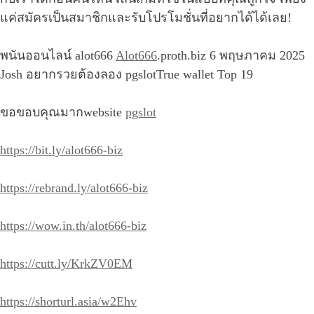
แค่สมัครเป็นสมาชิกและรับโปรโมชั่นที่อยากได้ได้เลย!
พนันออนไลน์ alot666
Alot666
.proth.biz 6 พฤษภาคม 2025
Josh อยากรวยต้องลอง pgslotTrue wallet Top 19
ขอขอบคุณมากwebsite
pgslot
https://bit.ly/alot666-biz
https://rebrand.ly/alot666-biz
https://wow.in.th/alot666-biz
https://cutt.ly/KrkZV0EM
https://shorturl.asia/w2Ehv