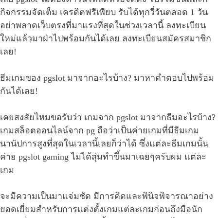
กิจกรรมจัดเต็ม เครดิตฟรีเพียบ รับได้ทุกวี่วันตลอด 1 วัน
อย่าพลาดเว็บตรงที่มาแรงที่สุดในช่วงเวลานี้ ลงทะเบียน
ใหม่แล้วมาฝ่าไปพร้อมกันได้เลย ลงทะเบียนสมัครสมาชิก
เลย!
ธีมเกมของ pgslot มาจากอะไรบ้าง? มาหาคำตอบไปพร้อม
กันได้เลย!
เคยสงสัยไหมขอรับว่า เกมจาก pgslot มาจากธีมอะไรบ้าง?
เกมสล็อตออนไลน์จาก pg ถือว่าเป็นค่ายเกมที่มีธีมเกม
นานัปการสูงที่สุดในเวลานี้เลยก็ว่าได้ ซึ่งแต่ละธีมเกมนั้น
ค่าย pgslot gaming ไม่ได้สุ่มทำขึ้นมาเฉยๆครับผม แต่ละ
เกม
จะมีความเป็นมาแจ่มชัด มีการคิดและพินิจพิจารณาอย่าง
ยอดเยี่ยมสำหรับการแต่งตั้งเกมแต่ละเกมก่อนถึงมือนัก