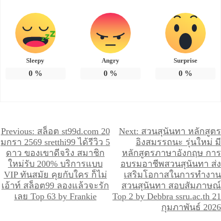
Sleepy
Angry
Surprise
0
%
0
%
0
%
แ
Previous:
สล็อต st99d.com 20
Next:
สวนสุนันทา หลักสูตร
มกรา 2569 sretthi99 ได้รีวิว 5
อิงสมรรถนะ รุ่นใหม่ มี
น
ดาว ของเขาดีจริง สมาชิก
หลักสูตรภาษาอังกฤษ การ
ะ
ใหม่รับ 200% บริการแบบ
อบรมอาชีพสวนสุนันทา ส่ง
VIP ทันสมัย คุยกับใคร ก็ไม่
เสริมโอกาสในการทำงาน
แ
เอ้าท์ สล็อต99 ลองแล้วจะรัก
สวนสุนันทา สอบสัมภาษณ์
น
เลย Top 63 by Frankie
Top 2 by Debbra ssru.ac.th 21
ว
กุมภาพันธ์ 2026