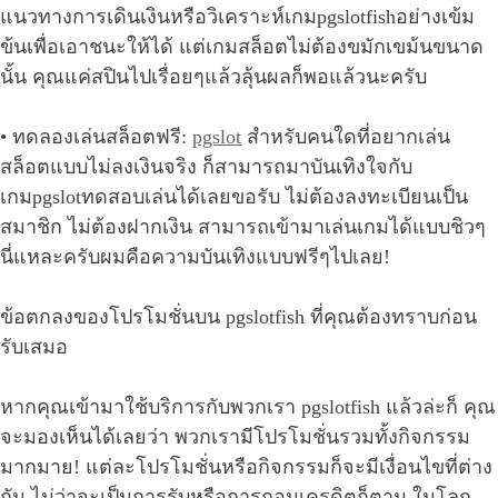
แนวทางการเดินเงินหรือวิเคราะห์เกมpgslotfishอย่างเข้ม
ข้นเพื่อเอาชนะให้ได้ แต่เกมสล็อตไม่ต้องขมักเขม้นขนาด
นั้น คุณแค่สปินไปเรื่อยๆแล้วลุ้นผลก็พอแล้วนะครับ
• ทดลองเล่นสล็อตฟรี:
pgslot
สำหรับคนใดที่อยากเล่น
สล็อตแบบไม่ลงเงินจริง ก็สามารถมาบันเทิงใจกับ
เกมpgslotทดสอบเล่นได้เลยขอรับ ไม่ต้องลงทะเบียนเป็น
สมาชิก ไม่ต้องฝากเงิน สามารถเข้ามาเล่นเกมได้แบบชิวๆ
นี่แหละครับผมคือความบันเทิงแบบฟรีๆไปเลย!
ข้อตกลงของโปรโมชั่นบน pgslotfish ที่คุณต้องทราบก่อน
รับเสมอ
หากคุณเข้ามาใช้บริการกับพวกเรา pgslotfish แล้วล่ะก็ คุณ
จะมองเห็นได้เลยว่า พวกเรามีโปรโมชั่นรวมทั้งกิจกรรม
มากมาย! แต่ละโปรโมชั่นหรือกิจกรรมก็จะมีเงื่อนไขที่ต่าง
กัน ไม่ว่าจะเป็นการรับหรือการถอนเครดิตก็ตาม ในโลก