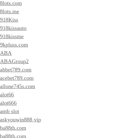
8lots.com
8lots.me
918Kiss
918kissauto
918kissme
9kpluss.com
ABA
ABAGroup2
abbet789.com
acebet789.com
allone745s.com
alot66
alot666
amb slot
askyouwin888 vip
ba88th.com
ba88th.com