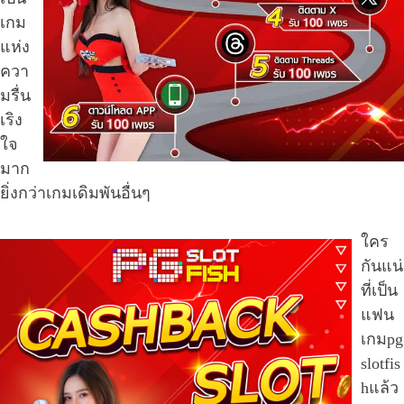
เกม
แห่ง
ควา
มรื่น
เริง
ใจ
มาก
ยิ่งกว่าเกมเดิมพันอื่นๆ
ใคร
กันแน่
ที่เป็น
แฟน
เกมpg
slotfis
hแล้ว