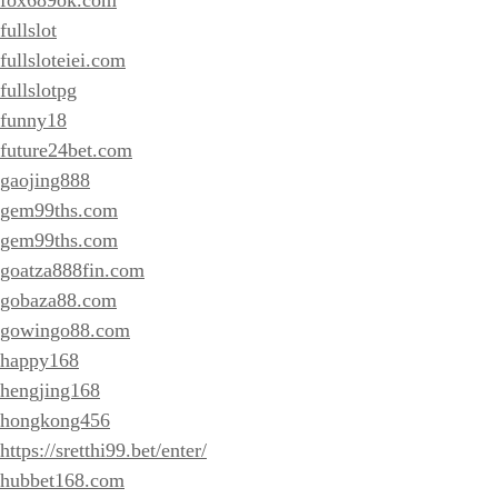
fullslot
fullsloteiei.com
fullslotpg
funny18
future24bet.com
gaojing888
gem99ths.com
gem99ths.com
goatza888fin.com
gobaza88.com
gowingo88.com
happy168
hengjing168
hongkong456
https://sretthi99.bet/enter/
hubbet168.com