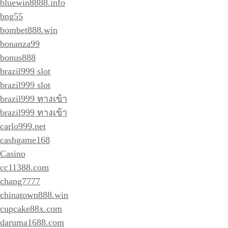
bluewin8888.info
bng55
bombet888.win
bonanza99
bonus888
brazil999 slot
brazil999 slot
brazil999 ทางเข้า
brazil999 ทางเข้า
carlo999.net
cashgame168
Casino
cc11388.com
chang7777
chinatown888.win
cupcake88x.com
daruma1688.com