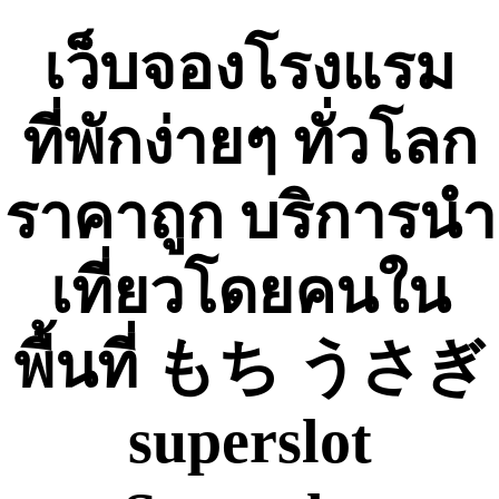
Skip
to
เว็บจองโรงแรม
content
ที่พักง่ายๆ ทั่วโลก
ราคาถูก บริการนำ
เที่ยวโดยคนใน
พื้นที่ もち うさぎ
superslot