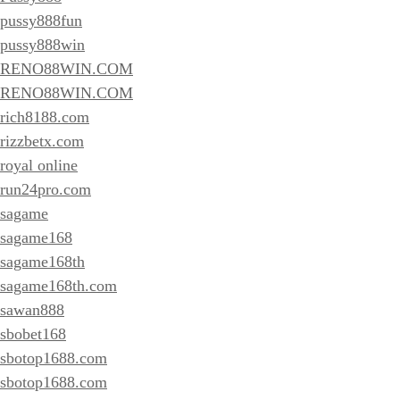
pussy888fun
pussy888win
RENO88WIN.COM
RENO88WIN.COM
rich8188.com
rizzbetx.com
royal online
run24pro.com
sagame
sagame168
sagame168th
sagame168th.com
sawan888
sbobet168
sbotop1688.com
sbotop1688.com