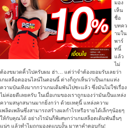
มอง
เห็น
ชื่อ
บทคว
ามใน
พาร์
ทนี้
แล้ว
ไม่
ต้องขมวดคิ้วไปครับผม ฮ่า… แต่ว่าจำต้องยอมรับเลยว่า
เกมสล็อตออนไลน์ในตอนนี้ ต่างก็ถูกเห็นว่าเป็นเกมแห่ง
ความบันเทิงมากกว่าเกมเดิมพันไปซะแล้ว ซึ่งมันไม่ใช่เรื่อง
ไม่ค่อยดีเลยครับ ในเมื่อเกมของเราถูกมองว่ามันเป็นแหล่ง
ความสนุกสนานมากยิ่งกว่า ด้วยเหตุนี้ แหล่งความ
เพลิดเพลินซึ่งสามารถสร้างผลกำไรหรือรายได้เล็กๆน้อยๆ
ให้กับคุณได้ อย่างไรมันก็พิเศษกว่าเกมสล็อตเดิมพันอื่นๆ
แน่ๆ แล้วทำไมถูกมองดูแบบงั้น มาหาคำตอบกัน!