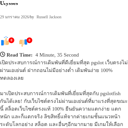
Ulysses
29 มกราคม 2026
/
by
Russell Jackson
0
0
Read Time:
4 Minute, 35 Second
เปิดประสบการณ์การเดิมพันที่ดีเยี่ยมที่สุด pgslot เว็บตรงไม่
ผ่านเอเย่นต์ ฝากถอนไม่มีอย่างต่ำ เดิมพันง่าย 100%
ทดลองเลย
มาเปิดประสบการณ์การเดิมพันที่เยี่ยมที่สุดกับ pgslotfish
กันได้เลย! กับเว็บไซต์ตรงไม่ผ่านเอเย่นต์ที่มาแรงที่สุดขณะ
นี้ สล็อตเว็บไซต์ตรงแท้ 100% ยืนยันความแตกง่าย แตก
หนัก และก็แตกจริง ลิขสิทธิ์แท้จากค่ายเกมชั้นแนวหน้า
ระดับโลกอย่าง สล็อต และอื่นๆอีกมากมาย มีเกมให้เลือก