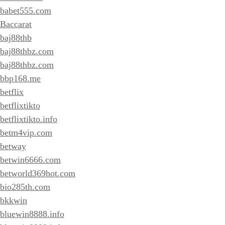
babet555.com
Baccarat
baj88thb
baj88thbz.com
baj88thbz.com
bbp168.me
betflix
betflixtikto
betflixtikto.info
betm4vip.com
betway
betwin6666.com
betworld369hot.com
bio285th.com
bkkwin
bluewin8888.info