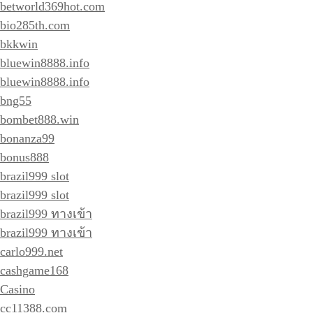
betworld369hot.com
bio285th.com
bkkwin
bluewin8888.info
bluewin8888.info
bng55
bombet888.win
bonanza99
bonus888
brazil999 slot
brazil999 slot
brazil999 ทางเข้า
brazil999 ทางเข้า
carlo999.net
cashgame168
Casino
cc11388.com