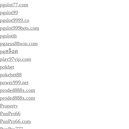
pgslot77.com
pgslot99
pgslot9999.co
pgslot999bets.com
pgslotth
pgzeus88win.com
pgสล็อต
play97vip.com
pokbet
pokebet88
power999.net
proded888x.com
proded888x.com
Property
PunPro66
PunPro66.com
PunPro777