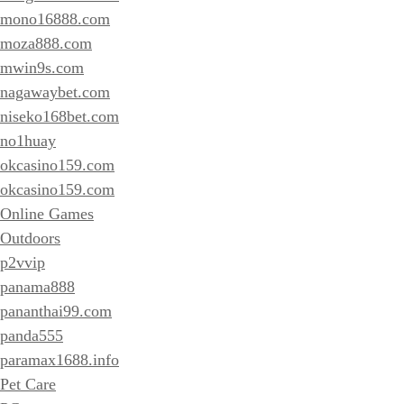
mono16888.com
moza888.com
mwin9s.com
nagawaybet.com
niseko168bet.com
no1huay
okcasino159.com
okcasino159.com
Online Games
Outdoors
p2vvip
panama888
pananthai99.com
panda555
paramax1688.info
Pet Care