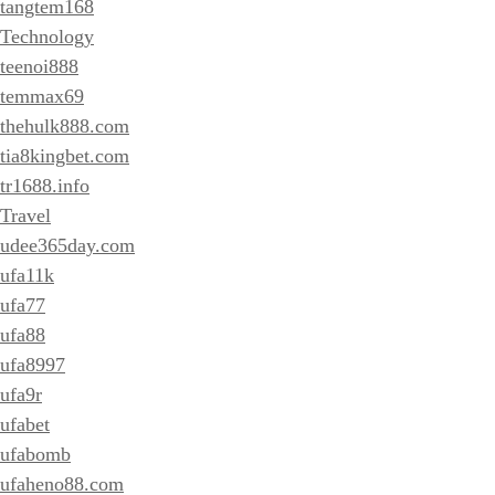
tangtem168
Technology
teenoi888
temmax69
thehulk888.com
tia8kingbet.com
tr1688.info
Travel
udee365day.com
ufa11k
ufa77
ufa88
ufa8997
ufa9r
ufabet
ufabomb
ufaheno88.com