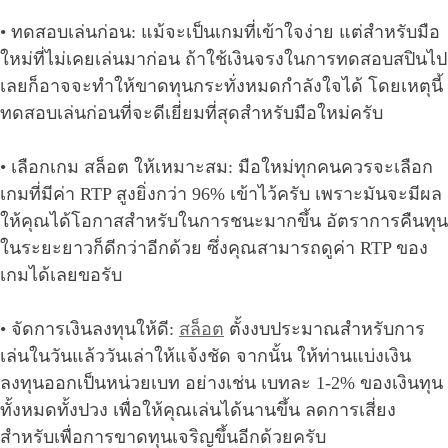
• ทดสอบเล่นก่อน: แม้จะเป็นเกมที่เข้าใจง่าย แต่สำหรับมือ
ใหม่ที่ไม่เคยเล่นมาก่อน ถ้าใช้เงินจรงในการทดสอบสปินไป
เลยก็อาจจะทำให้ขาดทุนกระทั่งหมดกำลังใจได้ โดยเหตุนี้
ทดสอบเล่นก่อนที่จะดีเยี่ยมที่สุดสำหรับมือใหม่ครับ
• เลือกเกม สล็อต ให้เหมาะสม: มือใหม่ทุกคนควรจะเลือก
เกมที่มีค่า RTP สูงยิ่งกว่า 96% เข้าไว้ครับ เพราะมันจะมีผล
ให้คุณได้โอกาสสำหรับในการชนะมากขึ้น อัตราการคืนทุน
ในระยะยาวก็ดีกว่าอีกด้วย ซึ่งคุณสามารถดูค่า RTP ของ
เกมได้เลยขอรับ
• จัดการเงินลงทุนให้ดี:
สล็อต
ตั้งงบประมาณสำหรับการ
เล่นในวันแล้ววันเล่าให้แจ้งชัด จากนั้น ให้ท่านแบ่งเงิน
ลงทุนออกเป็นหน่วยเบท อย่างเช่น เบทละ 1-2% ของเงินทุน
ทั้งหมดทั้งปวง เพื่อให้คุณเล่นได้นานขึ้น ลดการเสี่ยง
สำหรับเพื่อการขาดทุนเจริญขึ้นอีกด้วยครับ