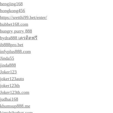
hengjing168
hongkong456
https://sretthi99.bet/enter/
hubbet168.com
hungry purry 888
hydra888 เครดิตฟรี
ib888pro.bet
infyplus888.com
Jinda55
jinda888
Joker123
joker123auto
joker123th
Joker123th.com
judhai168
khumsup888.me
kimchibetbet.com