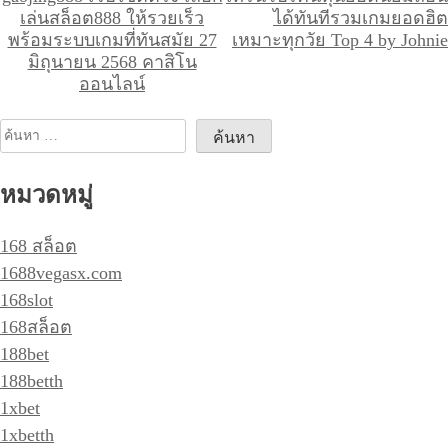
เล่นสล็อต888 ให้รวยเร็ว
ได้ทันทีรวมเกมยอดฮิต
แ
พร้อมระบบเกมที่ทันสมัย 27
เหมาะทุกวัย Top 4 by Johnie
น
มิถุนายน 2568 คาสิโน
ว
ออนไลน์
เ
ค้นหา
รื่
สำหรับ:
อ
หมวดหมู่
ง
168 สล็อต
1688vegasx.com
168slot
168สล็อต
188bet
188betth
1xbet
1xbetth