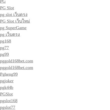
PG
PG Slot
pg slot เว็บตรง
PG Slot เว็บใหม่
pg SuperGame
pg เว็บตรง
pg168
pg77
pg99
pggold168bet.com
pggold168bet.com
Pgheng99
pgjoker
pgk44b
PGSlot
pgslot168
pgslot77