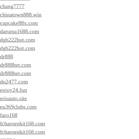
chang7777
chinatown888.win
cupcake88x.com
daruma1688.com
dgb222hot.com
dgb222hot.com
dr888
dr888bet.com
dr888bet.com
du2477.com
enjoy24.fun
erisauto.site
eu369clubs.com
faro168
fcharoenkit168.com
fcharoenkit168.com