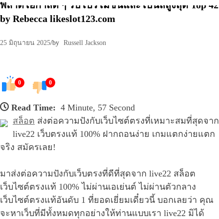
พลาดโอกาสดี ๆ รับโปรโมชั่นและโบนัสสูงสุด Top 42
by Rebecca likeslot123.com
25 มิถุนายน 2025
/
by
Russell Jackson
0
0
Read Time:
4 Minute, 57 Second
สล็อต
ส่งต่อความปังกับเว็บไซต์ตรงที่เหมาะสมที่สุดจาก
live22 เว็บตรงแท้ 100% ฝากถอนง่าย เกมแตกง่ายแตก
จริง สมัครเลย!
มาส่งต่อความปังกับเว็บตรงที่ดีที่สุดจาก live22 สล็อต
เว็บไซต์ตรงแท้ 100% ไม่ผ่านเอเย่นต์ ไม่ผ่านตัวกลาง
เว็บไซต์ตรงแท้อันดับ 1 ที่ยอดเยี่ยมเดี๋ยวนี้ บอกเลยว่า คุณ
จะหาเว็บที่มีทั้งหมดทุกอย่างให้ท่านแบบเรา live22 มิได้