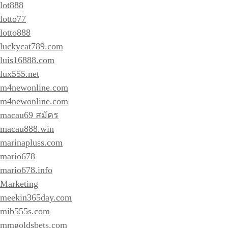
lot888
lotto77
lotto888
luckycat789.com
luis16888.com
lux555.net
m4newonline.com
m4newonline.com
macau69 สมัคร
macau888.win
marinapluss.com
mario678
mario678.info
Marketing
meekin365day.com
mib555s.com
mmgoldsbets.com