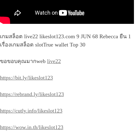
เกมสล็อต live22 likeslot123.com 9 JUN 68 Rebecca ยืน 1
เรื่องเกมสล็อต slotTrue wallet Top 30
ขอขอบคุณมากweb
live22
https://bit.ly/likeslot123
https://rebrand.ly/likeslot123
https://cutly.info/likeslot123
https://wow.in.th/likeslot123