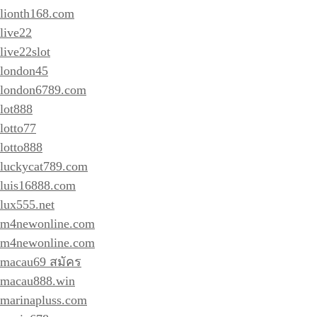
lionth168.com
live22
live22slot
london45
london6789.com
lot888
lotto77
lotto888
luckycat789.com
luis16888.com
lux555.net
m4newonline.com
m4newonline.com
macau69 สมัคร
macau888.win
marinapluss.com