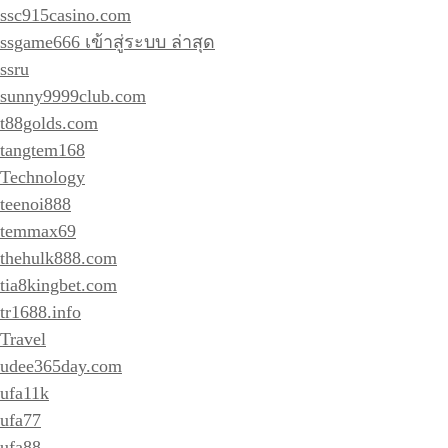
ssc915casino.com
ssgame666 เข้าสู่ระบบ ล่าสุด
ssru
sunny9999club.com
t88golds.com
tangtem168
Technology
teenoi888
temmax69
thehulk888.com
tia8kingbet.com
tr1688.info
Travel
udee365day.com
ufa11k
ufa77
ufa88