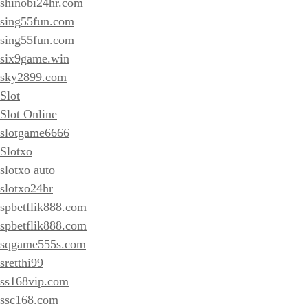
shinobi24hr.com
sing55fun.com
sing55fun.com
six9game.win
sky2899.com
Slot
Slot Online
slotgame6666
Slotxo
slotxo auto
slotxo24hr
spbetflik888.com
spbetflik888.com
sqgame555s.com
sretthi99
ss168vip.com
ssc168.com