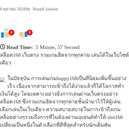
8 ตุลาคม 2024
/
by
Russell Jackson
0
0
Read Time:
5 Minute, 57 Second
สล็อต168 เว็บตรง รวมเกมฮิตจากทุกค่าย เล่นได้ในเว็บไซต์
เดียว
ในปัจจุบัน การเล่นเกมhappy168เป็นที่นิยมเพิ่มขึ้นอย่าง
เร็ว เนื่องจากสามารถเข้าถึงได้ง่ายแล้วก็ได้โอกาสทำ
เงินได้สูง โดยเฉพาะอย่างยิ่งการเล่นผ่านเว็บตรงอย่าง
สล็อต168 ซึ่งรวมเกมฮิตจากทุกค่ายชั้นนำมาไว้ให้ผู้เล่น
เลือกเล่นในเว็บเดียว ความสบายสบายในการเข้าถึงเกม
สล็อตต่างๆรวมถึงการที่ไม่ต้องผ่านเอเย่นต์ทำให้ slot168
เปลี่ยนเป็นหนึ่งในตัวเลือกที่ดีที่สุดสำหรับนักเดิมพัน