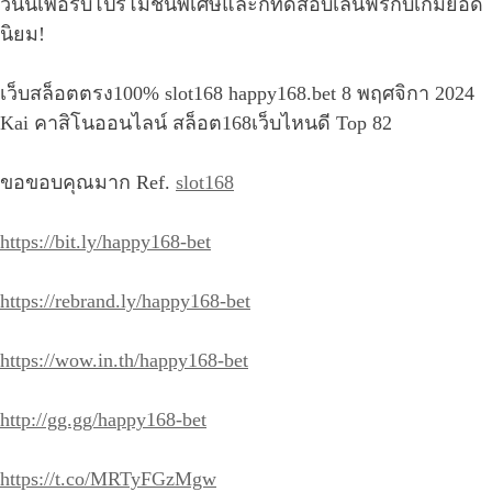
วันนี้เพื่อรับโปรโมชั่นพิเศษและก็ทดสอบเล่นฟรีกับเกมยอด
นิยม!
เว็บสล็อตตรง100% slot168 happy168.bet 8 พฤศจิกา 2024
Kai คาสิโนออนไลน์ สล็อต168เว็บไหนดี Top 82
ขอขอบคุณมาก Ref.
slot168
https://bit.ly/happy168-bet
https://rebrand.ly/happy168-bet
https://wow.in.th/happy168-bet
http://gg.gg/happy168-bet
https://t.co/MRTyFGzMgw