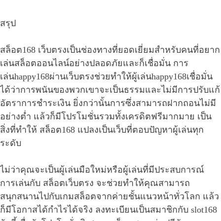
สรุป
สล็อต168 เว็บตรงเป็นช่องทางที่ยอดเยี่ยมสำหรับคนที่อยาก
เล่นสล็อตออนไลน์อย่างปลอดภัยและก็เชื่อมั่น การ
เล่นhappy168ผ่านเว็บตรงช่วยทำให้ผู้เล่นhappy168เชื่อมั่น
ได้ว่าการพนันของพวกเขาจะเป็นธรรมและไม่มีการปรับแก้
อัตราการชำระเงิน ยิ่งกว่านั้นการซึ่งสามารถฝากถอนไม่มี
อย่างต่ำ แล้วก็มีโปรโมชั่นรวมทั้งเครดิตฟรีมากมาย เป็น
สิ่งที่ทำให้ สล็อต168 แปลงเป็นเว็บที่ตอบปัญหาผู้เล่นทุก
ระดับ
ไม่ว่าคุณจะเป็นผู้เล่นมือใหม่หรือผู้เล่นที่มีประสบการณ์
การเล่นกับ สล็อตเว็บตรง จะช่วยทำให้คุณสามารถ
สนุกสนานไปกับเกมสล็อตจากค่ายชั้นแนวหน้าทั่วโลก แล้ว
ก็มีโอกาสได้กำไรได้จริง ลงทะเบียนเป็นสมาชิกกับ slot168