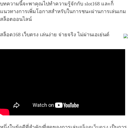
บทความนี้จะพาคุณไปทำความรู้จักกับ slot168 และก็
แนวทางการเพิ่มโอกาสสำหรับในการชนะผ่านการเล่นเกม
สล็อตออนไลน์
สล็อต168 เว็บตรง เล่นง่าย จ่ายจริง ไม่ผ่านเอเย่นต์
หนึ่งในข้อดีที่สำคัญที่สุดของการเล่น
สล็อตเว็บตรง
เป็นการ