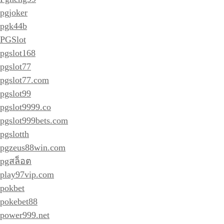
pgjoker
pgk44b
PGSlot
pgslot168
pgslot77
pgslot77.com
pgslot99
pgslot9999.co
pgslot999bets.com
pgslotth
pgzeus88win.com
pgสล็อต
play97vip.com
pokbet
pokebet88
power999.net