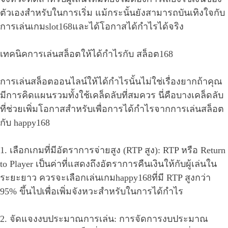
ตัวเองสำหรับในการเริ่ม แม้กระนั้นยังสามารถบันเทิงใจกับ
การเล่นเกมslot168และได้โอกาสได้กำไรได้จริง
เทคนิคการเล่นสล็อตให้ได้กำไรกับ สล็อต168
การเล่นสล็อตออนไลน์ให้ได้กำไรนั้นไม่ใช่เรื่องยากถ้าคุณ
มีการคิดแผนรวมทั้งใช้เคล็ดลับที่สมควร นี่คือบางเคล็ดลับ
ที่ช่วยเพิ่มโอกาสสำหรับเพื่อการได้กำไรจากการเล่นสล็อต
กับ happy168
1. เลือกเกมที่มีอัตราการจ่ายสูง (RTP สูง): RTP หรือ Return
to Player เป็นค่าที่แสดงถึงอัตราการคืนเงินให้กับผู้เล่นใน
ระยะยาว ควรจะเลือกเล่นเกมhappy168ที่มี RTP สูงกว่า
95% ขึ้นไปเพื่อเพิ่มจังหวะสำหรับในการได้กำไร
2. จัดแจงงบประมาณการเล่น: การจัดการงบประมาณ