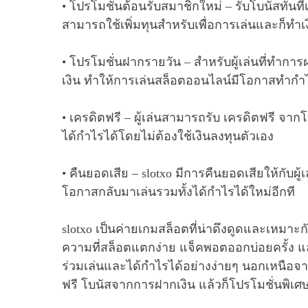
• โปรโมชั่นต้อนรับสมาชิกใหม่ – รับโบนัสทันท
สามารถใช้เพิ่มทุนสำหรับเพื่อการเล่นและก็ทำเง
• โปรโมชั่นฝากรายวัน – สำหรับผู้เล่นที่ทำการ
เงิน ทำให้การเล่นสล็อตออนไลน์มีโอกาสทำกำไ
• เครดิตฟรี – ผู้เล่นสามารถรับ เครดิตฟรี จ
ได้กำไรได้โดยไม่ต้องใช้เงินลงทุนตัวเอง
• คืนยอดเสีย – slotxo มีการคืนยอดเสียให้กับผู้
โอกาสกลับมาเล่นรวมทั้งได้กำไรได้ใหม่อีกที
slotxo เป็นค่ายเกมสล็อตที่น่าดึงดูดและเหมา
ความที่สล็อตแตกง่าย แจ็คพอตออกบ่อยครั้ง แ
ร่วมเล่นและได้กำไรได้อย่างง่ายๆ นอกเหนือจากน
ฟรี โบนัสจากการฝากเงิน แล้วก็โปรโมชั่นพิเศ