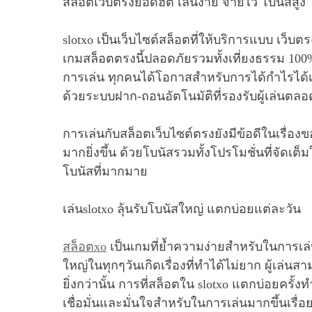
สล็อตเว็บตรงยอดฮิต เล่นง่าย จ่ายไว โบนัสสูง
slotxo เป็นเว็บไซต์สล็อตที่ให้บริการแบบ เว็บตรง
เกมสล็อตตรงนี้ปลอดภัยรวมทั้งเที่ยงธรรม 1
การเล่น ทุกคนได้โอกาสสำหรับการได้กำไรได้เสม
ด้วยระบบฝาก-ถอนอัตโนมัติที่รองรับผู้เล่นตลอด
การเล่นกับสล็อตเว็บไซต์ตรงยังมีข้อดีในเรื่องของ
มากยิ่งขึ้น ด้วยโบนัสรวมทั้งโปรโมชั่นที่จัดเต็
โบนัสที่มากมาย
เล่นslotxo ลุ้นรับโบนัสใหญ่ แตกบ่อยแต่ละวัน
สล็อตxo
เป็นเกมที่ย้ำความง่ายสำหรับในการเล่น
ใหญ่ในทุกๆวันเกิดเรื่องที่ทำได้ไม่ยาก ผู้เล่
ยิ่งกว่านั้น การที่สล็อตใน slotxo แตกบ่อยคร
เชื่อมั่นและมั่นใจสำหรับในการเล่นมากขึ้นเรื่อ