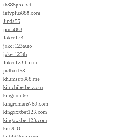
ib888pro.bet
infyplus888.com
Jinda55
jinda888
Joker123
joker123auto
joker123th
Joker123th.com
judhai168
khumsup888.me
kimchibetbet.com
kingdom66
kingromans789.com
kingxxxbet123.com
kingxxxbet123.com
kiss918
kitti999vip.com