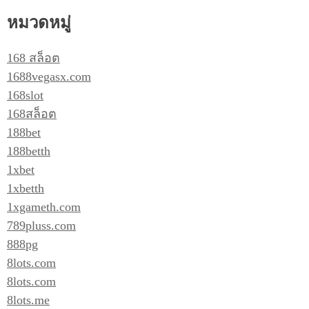
สำหรับ:
หมวดหมู่
168 สล็อต
1688vegasx.com
168slot
168สล็อต
188bet
188betth
1xbet
1xbetth
1xgameth.com
789pluss.com
888pg
8lots.com
8lots.com
8lots.me