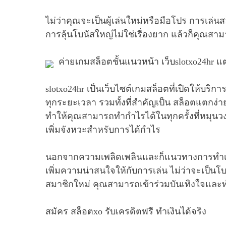
ไม่ว่าคุณจะเป็นผู้เล่นใหม่หรือมือโปร การเล่นส
การลุ้นโบนัสใหญ่ไม่ใช่เรื่องยาก แล้วก็คุณส
ค่ายเกมสล็อตชั้นแนวหน้า เว็บslotxo24hr
slotxo24hr เป็นเว็บไซต์เกมสล็อตที่เปิดให้บริ
ทุกระยะเวลา รวมทั้งที่สำคัญเป็น สล็อตแตกง่าย ซ
ทำให้คุณสามารถทำกำไรได้ในทุกครั้งที่หมุนวงล
เพิ่มจังหวะสำหรับการได้กำไร
นอกจากความเพลิดเพลินและก็แนวทางการทำเงินที
เพิ่มความน่าสนใจให้กับการเล่น ไม่ว่าจะเป็นโ
สมาชิกใหม่ คุณสามารถเข้าร่วมบันเทิงใจแล
สมัคร สล็อตxo รับเครดิตฟรี ทำเงินได้จริง