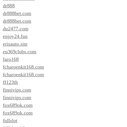
dr888
dr888bet.com
dr888bet.com
du2477.com
enjoy24.fun
erisauto.site
eu369clubs.com
faro168
fcharoenkit168.com
fcharoenkit168.com
ff123th
finnivips.com
finnivips.com
fox689ok.com
fox689ok.com
fullslot