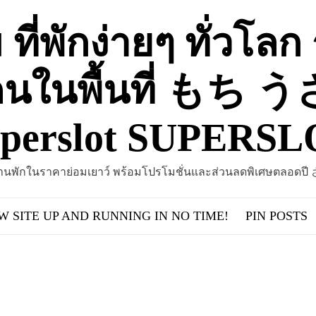
ที่พักง่ายๆ ทั่วโลก
คนในพื้นที่ もち う
perslot SUPERS
ท บ้านพักในราคาย่อมเยาว์ พร้อมโปรโมชั่นและส่วนลดพิเศษตลอ
W SITE UP AND RUNNING IN NO TIME!
PIN POSTS