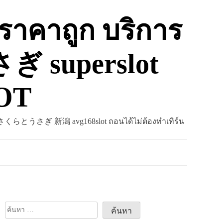
 ราคาถูก บริการ
さぎ superslot
LOT
ดปี さくらとうさぎ 新潟 avg168slot ถอนได้ไม่ต้องทำเทิร์น
ค้นหา