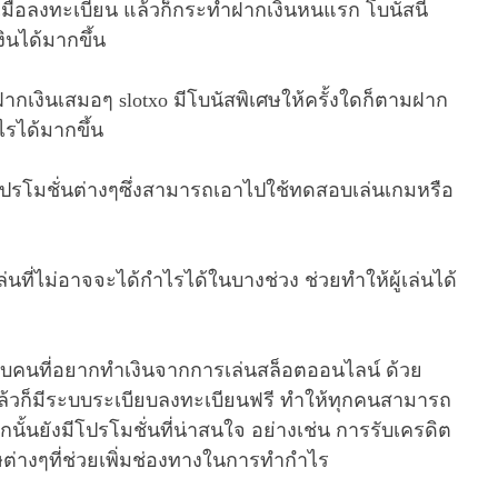
ีเมื่อลงทะเบียน แล้วก็กระทำฝากเงินหนแรก โบนัสนี้
ินได้มากขึ้น
ฝากเงินเสมอๆ slotxo มีโบนัสพิเศษให้ครั้งใดก็ตามฝาก
รได้มากขึ้น
ากโปรโมชั่นต่างๆซึ่งสามารถเอาไปใช้ทดสอบเล่นเกมหรือ
เล่นที่ไม่อาจจะได้กำไรได้ในบางช่วง ช่วยทำให้ผู้เล่นได้
ะกับคนที่อยากทำเงินจากการเล่นสล็อตออนไลน์ ด้วย
ล้วก็มีระบบระเบียบลงทะเบียนฟรี ทำให้ทุกคนสามารถ
ั้นยังมีโปรโมชั่นที่น่าสนใจ อย่างเช่น การรับเครดิต
ษต่างๆที่ช่วยเพิ่มช่องทางในการทำกำไร