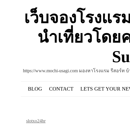
Skip
to
เว็บจองโรงแรม 
content
นำเที่ยวโดย
Su
https://www.mochi-usagi.com มองหาโรงแรม รีสอร์
BLOG
CONTACT
LETS GET YOUR NE
slotxo24hr