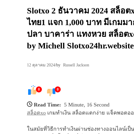
Slotxo 2 ธันวาคม 2024 สล็อ
ไทย1 แจก 1,000 บาท มีเกมมาก
ปลา บาคาร่า แทงหวย สล็อตxo ล
by Michell Slotxo24hr.website
12 ตุลาคม 2024
/
by
Russell Jackson
0
0
Read Time:
5 Minute, 16 Second
สล็อตxo
เกมทำเงิน สล็อตแตกง่าย แจ็คพอตออก
ในสมัยที่วิธีการทำเงินผ่านช่องทางออนไลน์เป็