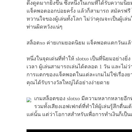
ดึงดูดมากยิ่งขึ้น ซึ่งหนึ่งในเกมที่ได้รับความน
แจ็คพอตออกบ่อยครั้ง แล้วก็สามารถ สมัครฟรี 
หวานใจของผู้เล่นทั้งโลก ไม่ว่าคุณจะเป็นผู้เล่น
ท่านผิดหวังแน่ๆ
สล็อตxo ค่ายเกมยอดนิยม แจ็คพอตแตกวันแล้ววั
หนึ่งในจุดเด่นที่ทำให้ slotxo เป็นที่นิยมอย่างย
เวลา ผู้เล่นสามารถเล่นได้ตลอด 1 วัน และไม่ว่า
การแตกของแจ็คพอตในแต่ละเกมไม่ใช่เรื่องยาก
คุณได้รับรางวัลใหญ่ได้อย่างง่ายดาย
เกมสล็อตของ slotxo มีความหลากหลายอีกท
รวมทั้งเสียงเอฟเฟกต์ที่ทำให้ผู้เล่นรู้สึกต
แค่นั้น แต่ว่าโอกาสสำหรับเพื่อการทำเงินก็เป็น