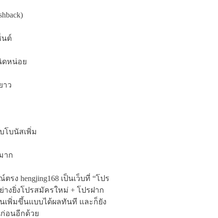
shback)
็นต์
นนิดหน่อย
ะยาว
ับโบนัสเพิ่ม
้มาก
รง hengjing168 เป็นเว็บที่ “โปร
่างยิ่งโปรสมัครใหม่ + โปรฝาก
ล่นเพิ่มขึ้นแบบได้ผลทันที และก็ยัง
นก่อนอีกด้วย