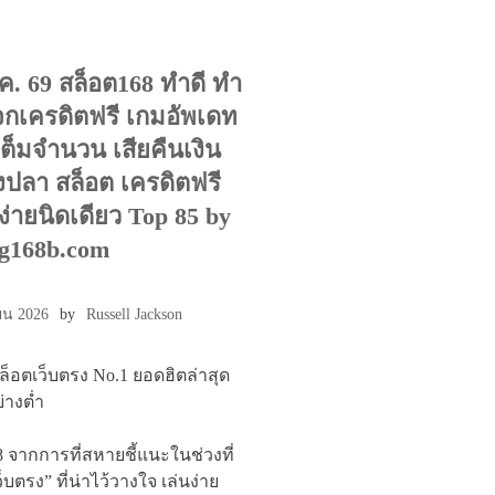
.ค. 69 สล็อต168 ทำดี ทำ
งแจกเครดิตฟรี เกมอัพเดท
เต็มจำนวน เสียคืนเงิน
งปลา สล็อต เครดิตฟรี
 ง่ายนิดเดียว Top 85 by
ng168b.com
ยน 2026
by
Russell Jackson
ล็อตเว็บตรง No.1 ยอดฮิตล่าสุด
่างต่ำ
68 จากการที่สหายชี้แนะในช่วงที่
บตรง” ที่น่าไว้วางใจ เล่นง่าย