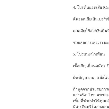
4. โปรคืนยอดเสีย (Ca
คืนยอดเสียเป็นเปอร์เซ
เล่นเสียก็ยังได้เงินคื
ช่วยลดการเสี่ยงระย
5. โปรแนะนำเพื่อน
เชื้อเชิญเพื่อนสมัคร ร
ยิ่งเชิญมากมาย ยิ่งได
ถ้าพูดจากประสบการณ์ต
แรงจริง” โดยเฉพาะอย
เพิ่ม ที่ช่วยทำให้ทุนเ
มีเครดิตฟรีให้ลองเล่