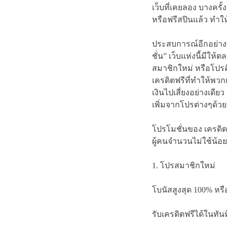
เว็บที่เคยลอง บางครั้
หรือฟรีสปินแล้ว ทำให้
ประสบการณ์อีกอย่างท
ชั่น” เว็บแห่งนี้มีให
สมาชิกใหม่ หรือโปร
เครดิตฟรีที่ทำให้พวกเ
เงินไปเสี่ยงอย่างเดีย
เพิ่มจากโปรต่างๆด้วย
โปรโมชั่นของ เครดิตฟร
ผู้คนจำนวนไม่ใช้น้อย
1. โปรสมาชิกใหม่
โบนัสสูงสุด 100% ห
รับเครดิตฟรีได้ในทัน