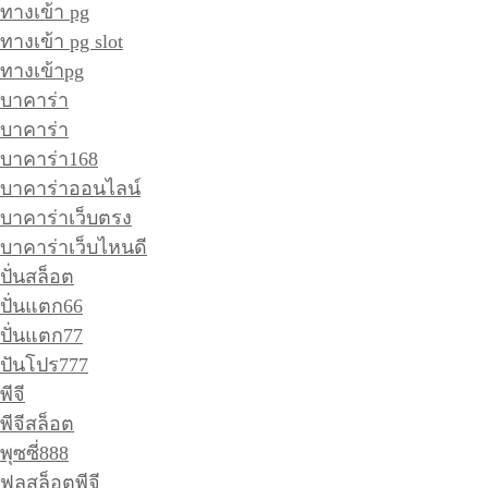
ทางเข้า pg
ทางเข้า pg slot
ทางเข้าpg
บาคาร่า
บาคาร่า
บาคาร่า168
บาคาร่าออนไลน์
บาคาร่าเว็บตรง
บาคาร่าเว็บไหนดี
ปั่นสล็อต
ปั่นแตก66
ปั่นแตก77
ปันโปร777
พีจี
พีจีสล็อต
พุซซี่888
ฟลูสล็อตพีจี