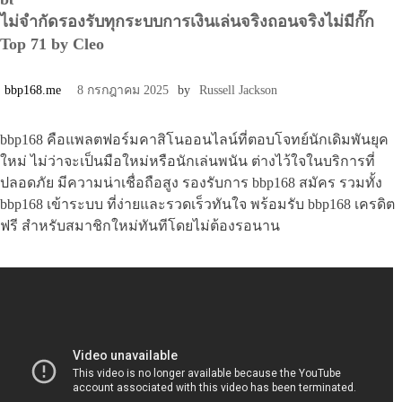
ไม่จำกัดรองรับทุกระบบการเงินเล่นจริงถอนจริงไม่มีกั๊ก
Top 71 by Cleo
bbp168.me
8 กรกฎาคม 2025
by
Russell Jackson
bbp168 คือแพลตฟอร์มคาสิโนออนไลน์ที่ตอบโจทย์นักเดิมพันยุค
ใหม่ ไม่ว่าจะเป็นมือใหม่หรือนักเล่นพนัน ต่างไว้ใจในบริการที่
ปลอดภัย มีความน่าเชื่อถือสูง รองรับการ bbp168 สมัคร รวมทั้ง
bbp168 เข้าระบบ ที่ง่ายและรวดเร็วทันใจ พร้อมรับ bbp168 เครดิต
ฟรี สำหรับสมาชิกใหม่ทันทีโดยไม่ต้องรอนาน