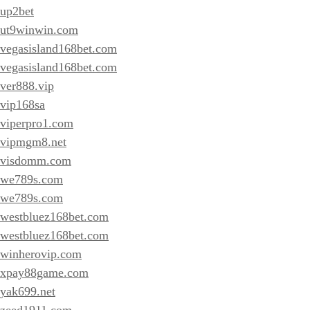
up2bet
ut9winwin.com
vegasisland168bet.com
vegasisland168bet.com
ver888.vip
vip168sa
viperpro1.com
vipmgm8.net
visdomm.com
we789s.com
we789s.com
westbluez168bet.com
westbluez168bet.com
winherovip.com
xpay88game.com
yak699.net
zeed1911.com