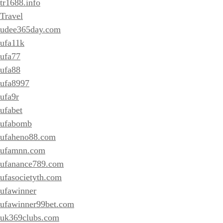
tr1688.info
Travel
udee365day.com
ufa11k
ufa77
ufa88
ufa8997
ufa9r
ufabet
ufabomb
ufaheno88.com
ufamnn.com
ufanance789.com
ufasocietyth.com
ufawinner
ufawinner99bet.com
uk369clubs.com