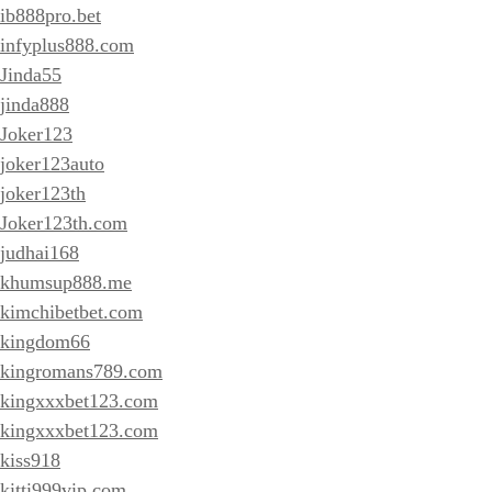
ib888pro.bet
infyplus888.com
Jinda55
jinda888
Joker123
joker123auto
joker123th
Joker123th.com
judhai168
khumsup888.me
kimchibetbet.com
kingdom66
kingromans789.com
kingxxxbet123.com
kingxxxbet123.com
kiss918
kitti999vip.com