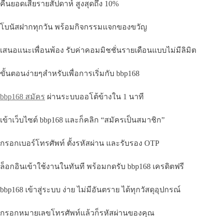
คืนยอดเสียรายสัปดาห์ สูงสุดถึง 10%
โบนัสฝากทุกวัน พร้อมกิจกรรมแจกของขวัญ
เสนอแนะเพื่อนพ้อง รับค่าคอมมิชชั่นรายเดือนแบบไม่มีลิมิต
ขั้นตอนง่ายๆสำหรับเพื่อการเริ่มกับ bbp168
bbp168 สมัคร
ผ่านระบบออโต้ข้างใน 1 นาที
เข้าเว็บไซต์ bbp168 และก็คลิก “สมัครเป็นสมาชิก”
กรอกเบอร์โทรศัพท์ ตั้งรหัสผ่าน และรับรอง OTP
ล็อกอินเข้าใช้งานในทันที พร้อมกดรับ bbp168 เครดิตฟรี
bbp168 เข้าสู่ระบบ ง่าย ไม่มีอันตราย ได้ทุกวัสดุอุปกรณ์
กรอกหมายเลขโทรศัพท์แล้วก็รหัสผ่านของคุณ