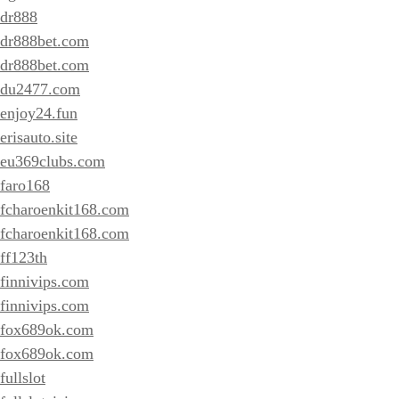
dr888
dr888bet.com
dr888bet.com
du2477.com
enjoy24.fun
erisauto.site
eu369clubs.com
faro168
fcharoenkit168.com
fcharoenkit168.com
ff123th
finnivips.com
finnivips.com
fox689ok.com
fox689ok.com
fullslot