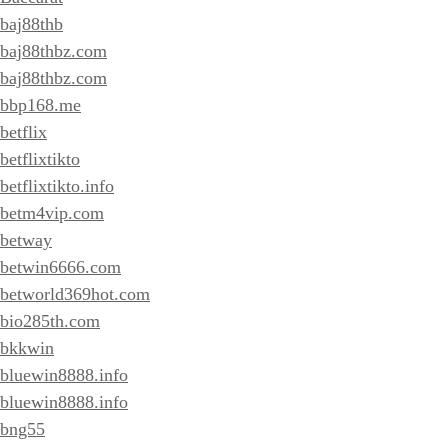
baj88thb
baj88thbz.com
baj88thbz.com
bbp168.me
betflix
betflixtikto
betflixtikto.info
betm4vip.com
betway
betwin6666.com
betworld369hot.com
bio285th.com
bkkwin
bluewin8888.info
bluewin8888.info
bng55