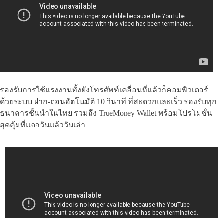
รองรับการใช้แรงงานทั้งยังโทรศัพท์เคลื่อนที่แล้วก็คอมพิวเตอร์
ด้วยระบบ ฝาก-ถอนอัตโนมัติ 10 วินาที ที่สะดวกและเร็ว รองรับทุก
ธนาคารชั้นนำในไทย รวมถึง TrueMoney Wallet พร้อมโปรโมชั่น
สุดคุ้มที่แจกวันแล้ววันเล่า