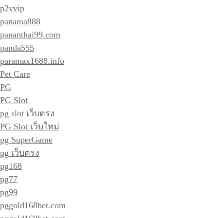
p2vvip
panama888
pananthai99.com
panda555
paramax1688.info
Pet Care
PG
PG Slot
pg slot เว็บตรง
PG Slot เว็บใหม่
pg SuperGame
pg เว็บตรง
pg168
pg77
pg99
pggold168bet.com