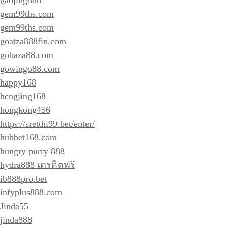
gem99ths.com
gem99ths.com
goatza888fin.com
gobaza88.com
gowingo88.com
happy168
hengjing168
hongkong456
https://sretthi99.bet/enter/
hubbet168.com
hungry purry 888
hydra888 เครดิตฟรี
ib888pro.bet
infyplus888.com
Jinda55
jinda888