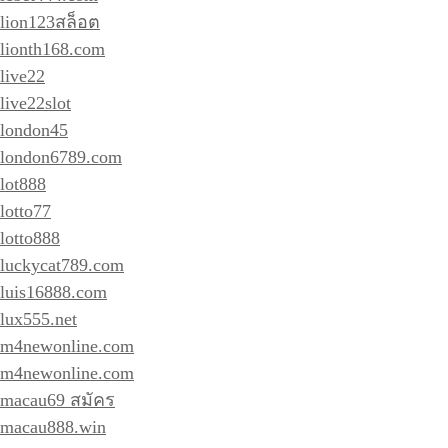
lion123สล็อต
lionth168.com
live22
live22slot
london45
london6789.com
lot888
lotto77
lotto888
luckycat789.com
luis16888.com
lux555.net
m4newonline.com
m4newonline.com
macau69 สมัคร
macau888.win