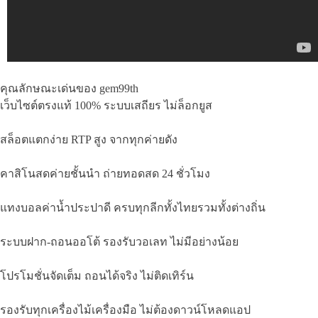
คุณลักษณะเด่นของ gem99th
เว็บไซต์ตรงแท้ 100% ระบบเสถียร ไม่ล็อกยูส
สล็อตแตกง่าย RTP สูง จากทุกค่ายดัง
คาสิโนสดค่ายชั้นนำ ถ่ายทอดสด 24 ชั่วโมง
แทงบอลค่าน้ำประปาดี ครบทุกลีกทั้งไทยรวมทั้งต่างถิ่น
ระบบฝาก-ถอนออโต้ รองรับวอเลท ไม่มีอย่างน้อย
โปรโมชั่นจัดเต็ม ถอนได้จริง ไม่ติดเทิร์น
รองรับทุกเครื่องไม้เครื่องมือ ไม่ต้องดาวน์โหลดแอป