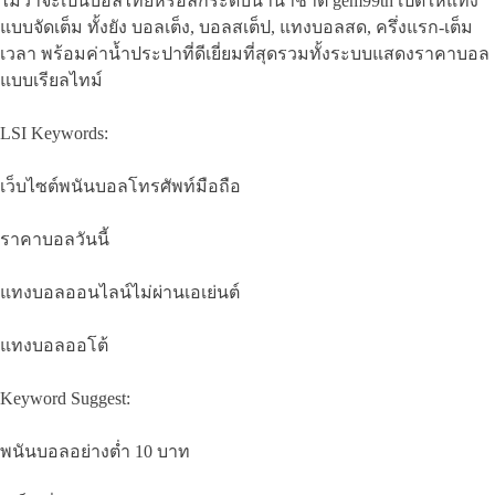
ไม่ว่าจะเป็นบอลไทยหรือลีกระดับนานาชาติ gem99th เปิดให้แทง
แบบจัดเต็ม ทั้งยัง บอลเต็ง, บอลสเต็ป, แทงบอลสด, ครึ่งแรก-เต็ม
เวลา พร้อมค่าน้ำประปาที่ดีเยี่ยมที่สุดรวมทั้งระบบแสดงราคาบอล
แบบเรียลไทม์
LSI Keywords:
เว็บไซต์พนันบอลโทรศัพท์มือถือ
ราคาบอลวันนี้
แทงบอลออนไลน์ไม่ผ่านเอเย่นต์
แทงบอลออโต้
Keyword Suggest:
พนันบอลอย่างต่ำ 10 บาท