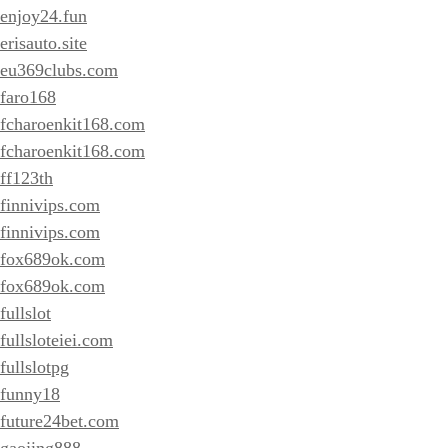
enjoy24.fun
erisauto.site
eu369clubs.com
faro168
fcharoenkit168.com
fcharoenkit168.com
ff123th
finnivips.com
finnivips.com
fox689ok.com
fox689ok.com
fullslot
fullsloteiei.com
fullslotpg
funny18
future24bet.com
gaojing888