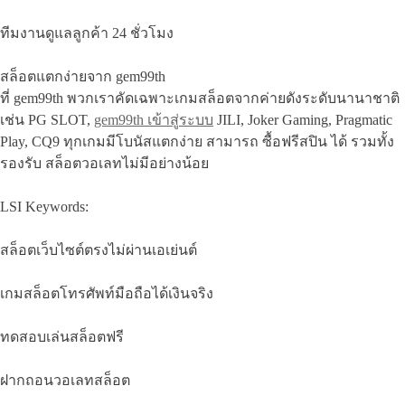
ทีมงานดูแลลูกค้า 24 ชั่วโมง
สล็อตแตกง่ายจาก gem99th
ที่ gem99th พวกเราคัดเฉพาะเกมสล็อตจากค่ายดังระดับนานาชาติ
เช่น PG SLOT,
gem99th เข้าสู่ระบบ
JILI, Joker Gaming, Pragmatic
Play, CQ9 ทุกเกมมีโบนัสแตกง่าย สามารถ ซื้อฟรีสปิน ได้ รวมทั้ง
รองรับ สล็อตวอเลทไม่มีอย่างน้อย
LSI Keywords:
สล็อตเว็บไซต์ตรงไม่ผ่านเอเย่นต์
เกมสล็อตโทรศัพท์มือถือได้เงินจริง
ทดสอบเล่นสล็อตฟรี
ฝากถอนวอเลทสล็อต