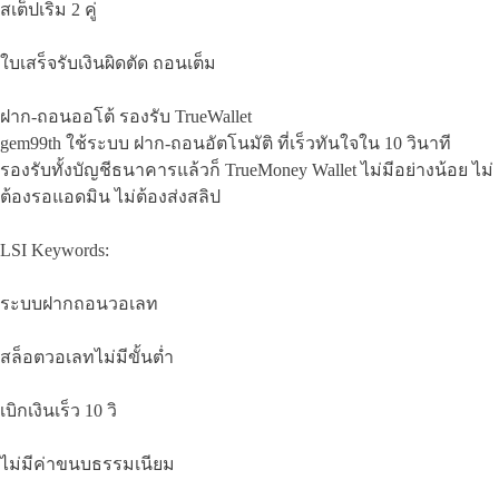
สเต็ปเริ่ม 2 คู่
ใบเสร็จรับเงินผิดตัด ถอนเต็ม
ฝาก-ถอนออโต้ รองรับ TrueWallet
gem99th ใช้ระบบ ฝาก-ถอนอัตโนมัติ ที่เร็วทันใจใน 10 วินาที
รองรับทั้งบัญชีธนาคารแล้วก็ TrueMoney Wallet ไม่มีอย่างน้อย ไม่
ต้องรอแอดมิน ไม่ต้องส่งสลิป
LSI Keywords:
ระบบฝากถอนวอเลท
สล็อตวอเลทไม่มีขั้นต่ำ
เบิกเงินเร็ว 10 วิ
ไม่มีค่าขนบธรรมเนียม