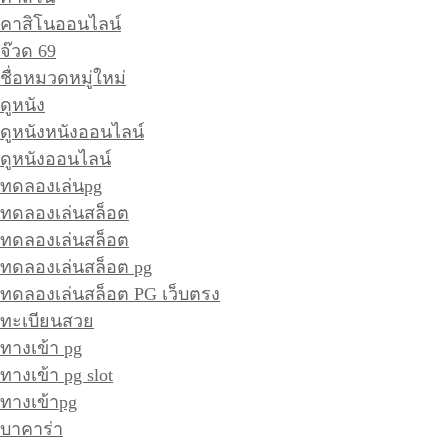
คาสิโนออนไลน์
จ๊วด 69
ชื่อหมวดหมู่ใหม่
ดูหนัง
ดูหนังหนังออนไลน์
ดูหนังออนไลน์
ทดลองเล่นpg
ทดลองเล่นสล็อต
ทดลองเล่นสล็อต
ทดลองเล่นสล็อต pg
ทดลองเล่นสล็อต PG เว็บตรง
ทะเบียนสวย
ทางเข้า pg
ทางเข้า pg slot
ทางเข้าpg
บาคาร่า