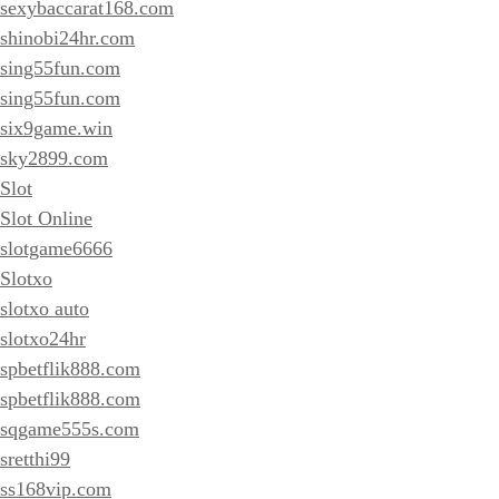
sexybaccarat168.com
shinobi24hr.com
sing55fun.com
sing55fun.com
six9game.win
sky2899.com
Slot
Slot Online
slotgame6666
Slotxo
slotxo auto
slotxo24hr
spbetflik888.com
spbetflik888.com
sqgame555s.com
sretthi99
ss168vip.com