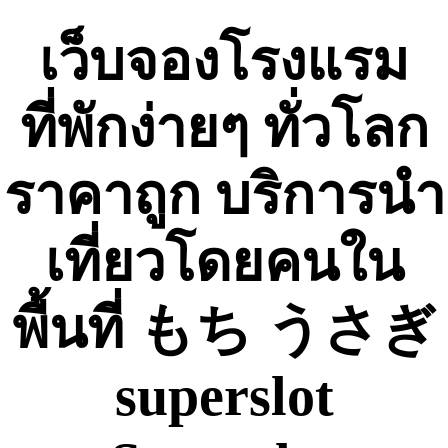
Skip
to
เว็บจองโรงแรม
content
ที่พักง่ายๆ ทั่วโลก
ราคาถูก บริการนำ
เที่ยวโดยคนใน
พื้นที่ もち うさぎ
superslot