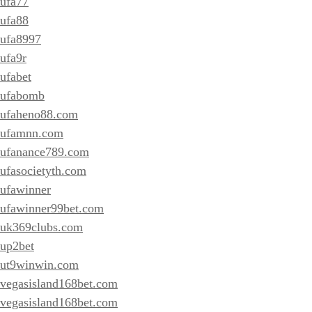
ufa77
ufa88
ufa8997
ufa9r
ufabet
ufabomb
ufaheno88.com
ufamnn.com
ufanance789.com
ufasocietyth.com
ufawinner
ufawinner99bet.com
uk369clubs.com
up2bet
ut9winwin.com
vegasisland168bet.com
vegasisland168bet.com