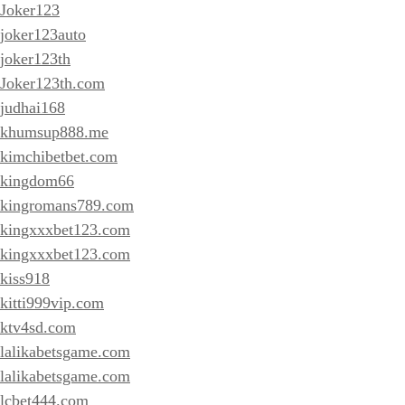
Joker123
joker123auto
joker123th
Joker123th.com
judhai168
khumsup888.me
kimchibetbet.com
kingdom66
kingromans789.com
kingxxxbet123.com
kingxxxbet123.com
kiss918
kitti999vip.com
ktv4sd.com
lalikabetsgame.com
lalikabetsgame.com
lcbet444.com