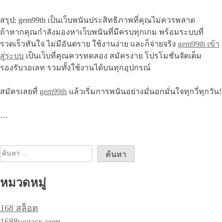
สรุป: gem99th เป็นเว็บพนันประสิทธิภาพที่คุณไม่ควรพลาด
ถ้าหากคุณกำลังมองหาเว็บพนันที่มีครบทุกเกม พร้อมระบบที่
รวดเร็วทันใจ ไม่มีอันตราย ใช้งานง่าย และก็จ่ายจริง
gem99th เข้า
สู่ระบบ
เป็นเว็บที่คุณควรทดลอง สมัครง่าย โปรโมชั่นจัดเต็ม
รองรับวอเลท รวมทั้งใช้งานได้บนทุกอุปกรณ์
สมัครเลยที่
gem99th
แล้วเริ่มการพนันอย่างมั่นอกมั่นใจทุกวี่ทุกวัน!
…
ค้นหา
สำหรับ:
หมวดหมู่
168 สล็อต
1688vegasx.com