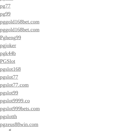
pg77
pg99
pggold168bet.com
pggold168bet.com
Pgheng99
pgjoker
pgk44b
PGSlot
pgslot168
pgslot77
pgslot77.com
pgslot99
pgslot9999.co
pgslot999bets.com
pgslotth
pgzeus88win.com