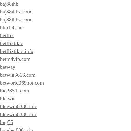
baj88thb
baj88thbz.com
baj88thbz.com
bbp168.me
betflix
betflixtikto
betflixtikto.info
betm4vip.com
betway
betwin6666.com
betworld369hot.com
bio285th.com
bkkwin
bluewin8888.info
bluewin8888.info
bng55
bombet888.win