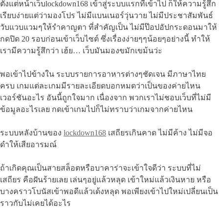
ตั้งแต่หน้าเว็บlockdown168 เข้าสู่ระบบแรกที่เข้าไป ก็ให้ความรู้สึก
เรียบง่ายแต่ว่ามองโปร ไม่มีแบนเนอร์วุ่นวาย ไม่มีประชาสัมพันธ์
วับแวบแวมๆให้รำคาญตา ที่สำคัญเป็น ไม่มีป๊อปอัปกระดอนมาให้
กดปิด 20 รอบก่อนเข้าเว็บไซต์ ซึ่งเรื่องง่ายๆๆน้อยๆอย่างนี้ ทำให้
เรามีความรู้สึกว่า เฮ้ย… เว็บมันมองขมักเขม้นว่ะ
พอเข้าไปข้างใน ระบบรายการอาหารต่างๆชัดเจน มีภาษาไทย
ครบ เกมแต่ละเกมมีรายละเอียดบอกหมดว่าเป็นของค่ายไหน
เวอร์ชันอะไร อันนี้ถูกใจมาก เนื่องจาก พวกเราไม่ชอบเว็บที่ไม่มี
ข้อมูลอะไรเลย กดเข้าเกมไปก็ไม่ทราบว่าเกมจากค่ายไหน
ระบบหลังบ้านของ
lockdown168
เสถียรเกินคาด ไม่มีค้าง ไม่มีจอ
ดำให้เสียอารมณ์
ถ้าเกิดคุณเป็นสายสล็อตหรือบาคาร่าจะเข้าใจดีว่า ระบบที่ไม่
เสถียร คือฝันร้ายเลย เล่นๆอยู่แล้วหลุด เข้าใหม่แล้วเงินหาย หรือ
บางคราวโบนัสเข้าพอดีแล้วเด้งหลุด พอเพียงเข้าไปใหม่เปลี่ยนเป็น
ราวกับไม่เคยได้อะไร