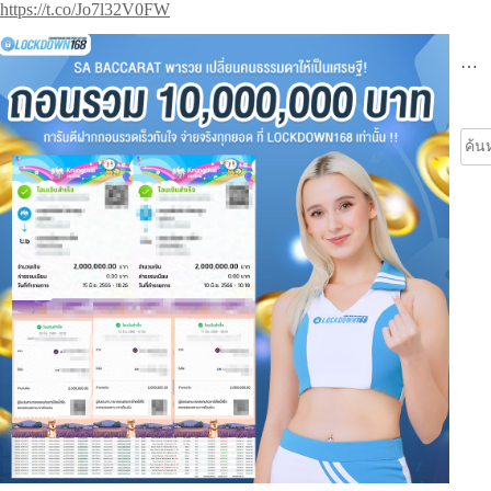
https://t.co/Jo7l32V0FW
…
ค้น
สำห