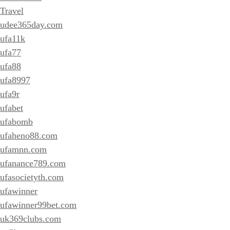
Travel
udee365day.com
ufa11k
ufa77
ufa88
ufa8997
ufa9r
ufabet
ufabomb
ufaheno88.com
ufamnn.com
ufanance789.com
ufasocietyth.com
ufawinner
ufawinner99bet.com
uk369clubs.com