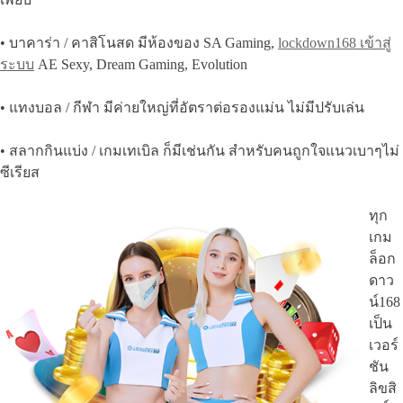
• บาคาร่า / คาสิโนสด มีห้องของ SA Gaming,
lockdown168 เข้าสู่
ระบบ
AE Sexy, Dream Gaming, Evolution
• แทงบอล / กีฬา มีค่ายใหญ่ที่อัตราต่อรองแม่น ไม่มีปรับเล่น
• สลากกินแบ่ง / เกมเทเบิล ก็มีเช่นกัน สำหรับคนถูกใจแนวเบาๆไม่
ซีเรียส
ทุก
เกม
ล็อก
ดาว
น์168
เป็น
เวอร์
ชัน
ลิขสิ