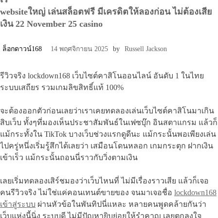
websiteใหญ่ เล่นสล็อตฟรี มีเครดิตให้ลองก่อน ไม่ต้องเสีย
เงิน 22 November 25 casino
ล็อกดาวน์168
14 พฤศจิกายน 2025
by
Russell Jackson
รีวิวจริง lockdown168 เว็บไซต์คาสิโนออนไลน์ อันดับ 1 ในไทย
ระบบเสถียร รวมเกมลิขสิทธิ์แท้ 100%
จะต้องออกตัวก่อนเลยว่าเราเคยทดลองเล่นเว็บไซต์คาสิโนมาเกิน
สิบเว็บ ทั้งๆที่มองเห็นประชาสัมพันธ์ในเฟซบุ๊ก อินสตาแกรม แล้วก็
แม้กระทั้งใน TikTok บางเว็บช่วงแรกดูดีนะ แม้กระนั้นพอเพียงเล่น
ไปครู่หนึ่งเริ่มรู้สึกได้เลยว่า เสมือนโดนหลอก เกมกระตุก ฝากเงิน
เข้าเร็ว แม้กระนั้นถอนนี่ราวกับวิ่งตามเงิน
เลยเริ่มทดลองเสิร์ชมองว่าเว็บไหนที่ ไม่มีเรื่องราวเสีย แล้วก็เจอ
คนรีวิวจริง ไม่ใช่แค่คอนเทนต์ขายของ จนมาเจอชื่อ
lockdown168
เข้าสู่ระบบ
ผ่านหัวข้อในพันทิปนี่แหละ หลายคนพูดคล้ายกันว่า
เว็บแห่งนี้นิ่ง ระบบดี ไม่มีปัญหายิบย่อยให้รำคาญ เลยตกลงใจ