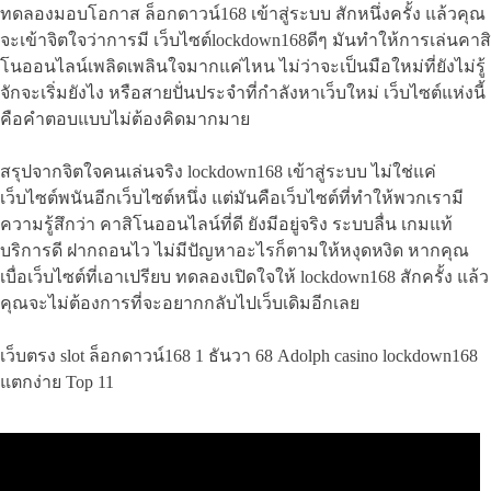
ทดลองมอบโอกาส ล็อกดาวน์168 เข้าสู่ระบบ สักหนึ่งครั้ง แล้วคุณ
จะเข้าจิตใจว่าการมี เว็บไซต์lockdown168ดีๆ มันทำให้การเล่นคาสิ
โนออนไลน์เพลิดเพลินใจมากแค่ไหน ไม่ว่าจะเป็นมือใหม่ที่ยังไม่รู้
จักจะเริ่มยังไง หรือสายปั่นประจำที่กำลังหาเว็บใหม่ เว็บไซต์แห่งนี้
คือคำตอบแบบไม่ต้องคิดมากมาย
สรุปจากจิตใจคนเล่นจริง lockdown168 เข้าสู่ระบบ ไม่ใช่แค่
เว็บไซต์พนันอีกเว็บไซต์หนึ่ง แต่มันคือเว็บไซต์ที่ทำให้พวกเรามี
ความรู้สึกว่า คาสิโนออนไลน์ที่ดี ยังมีอยู่จริง ระบบลื่น เกมแท้
บริการดี ฝากถอนไว ไม่มีปัญหาอะไรก็ตามให้หงุดหงิด หากคุณ
เบื่อเว็บไซต์ที่เอาเปรียบ ทดลองเปิดใจให้ lockdown168 สักครั้ง แล้ว
คุณจะไม่ต้องการที่จะอยากกลับไปเว็บเดิมอีกเลย
เว็บตรง slot ล็อกดาวน์168 1 ธันวา 68 Adolph casino lockdown168
แตกง่าย Top 11