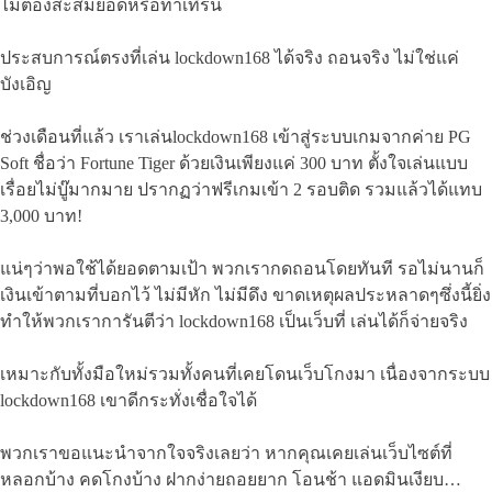
ไม่ต้องสะสมยอดหรือทำเทิร์น
ประสบการณ์ตรงที่เล่น lockdown168 ได้จริง ถอนจริง ไม่ใช่แค่
บังเอิญ
ช่วงเดือนที่แล้ว เราเล่นlockdown168 เข้าสู่ระบบเกมจากค่าย PG
Soft ชื่อว่า Fortune Tiger ด้วยเงินเพียงแค่ 300 บาท ตั้งใจเล่นแบบ
เรื่อยไม่บู๊มากมาย ปรากฏว่าฟรีเกมเข้า 2 รอบติด รวมแล้วได้แทบ
3,000 บาท!
แน่ๆว่าพอใช้ได้ยอดตามเป้า พวกเรากดถอนโดยทันที รอไม่นานก็
เงินเข้าตามที่บอกไว้ ไม่มีหัก ไม่มีดึง ขาดเหตุผลประหลาดๆซึ่งนี้ยิ่ง
ทำให้พวกเราการันตีว่า lockdown168 เป็นเว็บที่ เล่นได้ก็จ่ายจริง
เหมาะกับทั้งมือใหม่รวมทั้งคนที่เคยโดนเว็บโกงมา เนื่องจากระบบ
lockdown168 เขาดีกระทั่งเชื่อใจได้
พวกเราขอแนะนำจากใจจริงเลยว่า หากคุณเคยเล่นเว็บไซต์ที่
หลอกบ้าง คดโกงบ้าง ฝากง่ายถอยยาก โอนช้า แอดมินเงียบ…