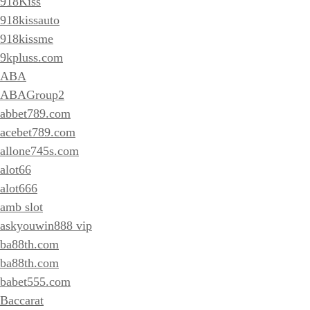
918Kiss
918kissauto
918kissme
9kpluss.com
ABA
ABAGroup2
abbet789.com
acebet789.com
allone745s.com
alot66
alot666
amb slot
askyouwin888 vip
ba88th.com
ba88th.com
babet555.com
Baccarat