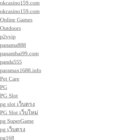
okcasino159.com
okcasino159.com
Online Games
Outdoors
p2vvip
panama888
pananthai99.com
panda555
paramax1688.info
Pet Care
PG
PG Slot
pg slot เว็บตรง
PG Slot เว็บใหม่
pg SuperGame
pg เว็บตรง
pg168