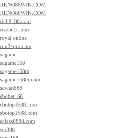
RENO88WIN.COM
RENO88WIN.COM
rich8188.com
rizzbetx.com
royal online
run24pro.com
sagame
sagame168
sagame168th
sagame168th.com
sawan888
sbobet168
sbotop1688.com
sbotop1688.com
sclass8888.com
scr888
sexy168