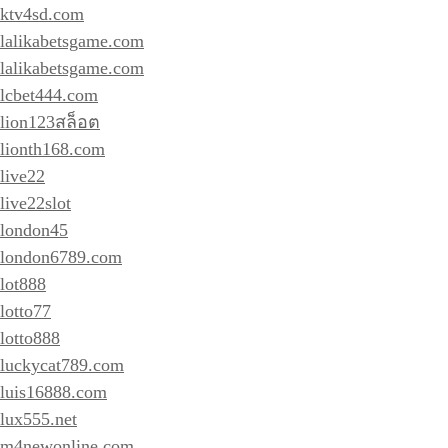
ktv4sd.com
lalikabetsgame.com
lalikabetsgame.com
lcbet444.com
lion123สล็อต
lionth168.com
live22
live22slot
london45
london6789.com
lot888
lotto77
lotto888
luckycat789.com
luis16888.com
lux555.net
m4newonline.com