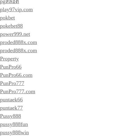
pgสล็อต
play97vip.com
pokbet
pokebet88
power999.net
proded888x.com
proded888x.com
Property
PunPro66
PunPro66.com
PunPro777
PunPro777.com
puntaek66
puntaek77
Pussy888
pussy888fun
pussy888win