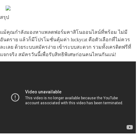
สรุป
แม้คุณกำลังมองหาแพลตฟอร์มคาสิโนออนไลน์ที่พร้อม ไม่มี
อันตราย แล้วก็มีโปรโมชั่นคุ้มค่า luckycat คือตัวเลือกที่ไม่ควร
ละเลย ด้วยระบบสมัครง่าย เข้าระบบสะดวก รวมทั้งเครดิตฟรีที่
แจกจริง สมัครวันนี้เพื่อรับสิทธิพิเศษก่อนคนไหนกันแน่!