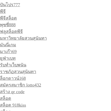
ปันโปร777
พีจี
พีจีสล็อต
พุซซี่888
ฟลูสล็อตพีจี
มหาวิทยาลัยสวนสุนันทา
มันนี่เกม
มาเก๊า69
ยูฟ่าเบท
รับทำเว็บพนัน
ราชภัฏสวนสุนันทา
ล็อกดาวน์168
สมัครสมาชิก lotto432
สร้าง qr code
สล็อต
สล็อต 918kiss