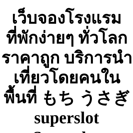
Skip
to
เว็บจองโรงแรม
content
ที่พักง่ายๆ ทั่วโลก
ราคาถูก บริการนำ
เที่ยวโดยคนใน
พื้นที่ もち うさぎ
superslot