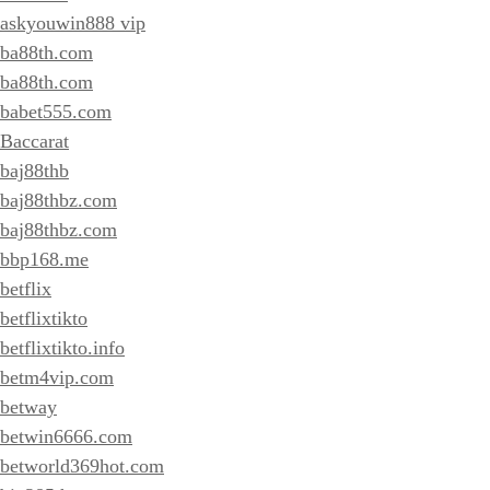
askyouwin888 vip
ba88th.com
ba88th.com
babet555.com
Baccarat
baj88thb
baj88thbz.com
baj88thbz.com
bbp168.me
betflix
betflixtikto
betflixtikto.info
betm4vip.com
betway
betwin6666.com
betworld369hot.com