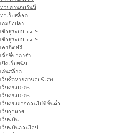
หวยฮานอยวันนี้
หาเว็บสล็อต
เกมยิงปลา
เข้าสู่ระบบ ufa191
เข้าสู่ระบบ ufa191
เครดิตฟรี
เซ็กซี่บาคาร่า
เปิดเว็บพนัน
เล่นสล็อต
เว็บซื้อหวยฮานอยพิเศษ
เว็บตรง100%
เว็บตรง100%
เว็บตรงฝากถอนไม่มีขั้นต่ำ
เว็บถูกหวย
เว็บพนัน
เว็บพนันออนไลน์