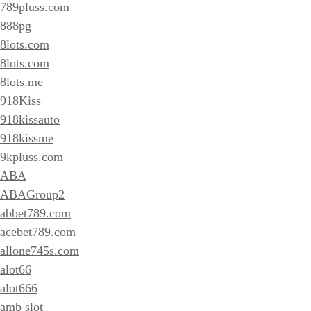
789pluss.com
888pg
8lots.com
8lots.com
8lots.me
918Kiss
918kissauto
918kissme
9kpluss.com
ABA
ABAGroup2
abbet789.com
acebet789.com
allone745s.com
alot66
alot666
amb slot