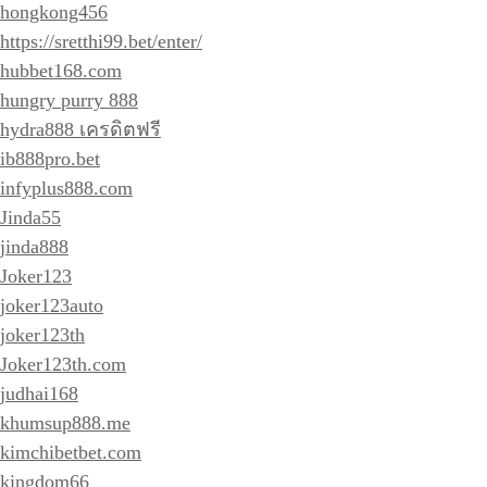
hongkong456
https://sretthi99.bet/enter/
hubbet168.com
hungry purry 888
hydra888 เครดิตฟรี
ib888pro.bet
infyplus888.com
Jinda55
jinda888
Joker123
joker123auto
joker123th
Joker123th.com
judhai168
khumsup888.me
kimchibetbet.com
kingdom66