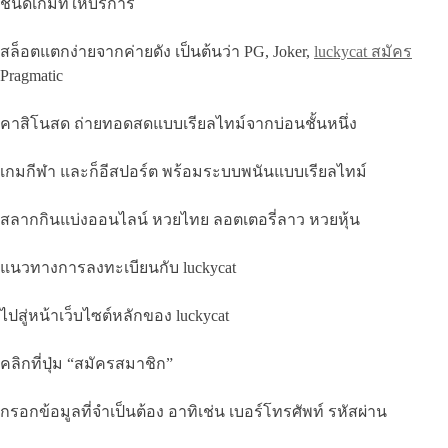
ชนิดเกมที่ให้บริการ
สล็อตแตกง่ายจากค่ายดัง เป็นต้นว่า PG, Joker,
luckycat สมัคร
Pragmatic
คาสิโนสด ถ่ายทอดสดแบบเรียลไทม์จากบ่อนชั้นหนึ่ง
เกมกีฬา และก็อีสปอร์ต พร้อมระบบพนันแบบเรียลไทม์
สลากกินแบ่งออนไลน์ หวยไทย ลอตเตอรี่ลาว หวยหุ้น
แนวทางการลงทะเบียนกับ luckycat
ไปสู่หน้าเว็บไซต์หลักของ luckycat
คลิกที่ปุ่ม “สมัครสมาชิก”
กรอกข้อมูลที่จำเป็นต้อง อาทิเช่น เบอร์โทรศัพท์ รหัสผ่าน