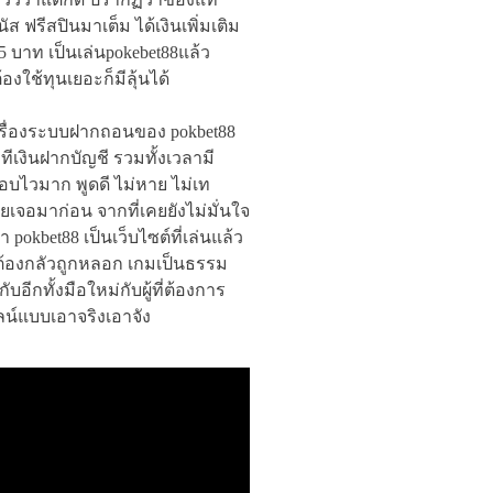
ัส ฟรีสปินมาเต็ม ได้เงินเพิ่มเติม
 บาท เป็นเล่นpokebet88แล้ว
องใช้ทุนเยอะก็มีลุ้นได้
็นเรื่องระบบฝากถอนของ pokbet88
งนาทีเงินฝากบัญชี รวมทั้งเวลามี
ไวมาก พูดดี ไม่หาย ไม่เท
เคยเจอมาก่อน จากที่เคยยังไม่มั่นใจ
 pokbet88 เป็นเว็บไซต์ที่เล่นแล้ว
ม่ต้องกลัวถูกหลอก เกมเป็นธรรม
อีกทั้งมือใหม่กับผู้ที่ต้องการ
น์แบบเอาจริงเอาจัง