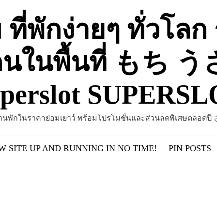
ที่พักง่ายๆ ทั่วโลก
คนในพื้นที่ もち う
perslot SUPERS
ท บ้านพักในราคาย่อมเยาว์ พร้อมโปรโมชั่นและส่วนลดพิเศษตลอ
W SITE UP AND RUNNING IN NO TIME!
PIN POSTS