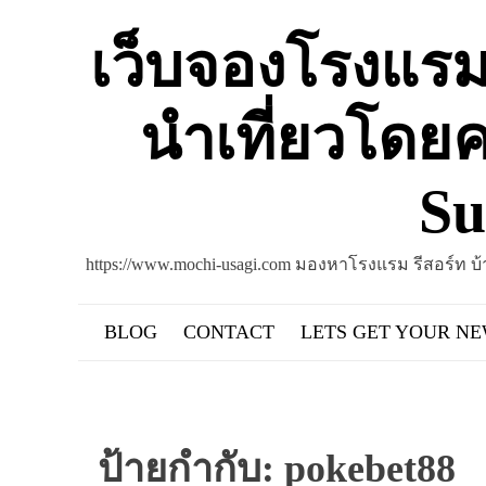
Skip
to
เว็บจองโรงแรม 
content
นำเที่ยวโดย
Su
https://www.mochi-usagi.com มองหาโรงแรม รีสอร์
BLOG
CONTACT
LETS GET YOUR NE
ป้ายกำกับ:
pokebet88