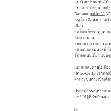
แบ่งโดยประมาณได้แบ
• บาคาร่า จากค่ายดัง
Baccarat,
pokbet88
AE 
• รูเล็ต เสือมังกร ไฮ
เลือก
• สล็อต ก็ครบทุกค่าย 
อีกมากมาย
• ยิงปลา ภาพสวย เอฟเ
• แทงบอลออนไลน์ กีฬา
อีกทั้งแบบเดี่ยว แบบช
แถมแต่ละค่ายไม่ต้อง
เล่นpokbetอะไรก็กดเข
ผ่านระบบกระเป๋าเดีย
ประสบการณ์การเล่นจร
แชร์ให้ผู้ที่กำลังลังเล