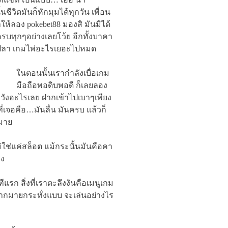
ชีวิตมันก็หักมุมได้ทุกวัน เพื่อน
ให้ลอง pokebet88 มองสิ มันมิได้
ครบทุกๆอย่างเลยโว้ย อีกทั้งบาคา
ิงปลา เกมไพ่อะไรเยอะไปหมด
ในตอนนั้นเรากำลังเบื่อเกม
มือถือพอดิบพอดี ก็เลยลอง
วังอะไรเลย ฝากเข้าไปเบาๆเพียง
งที่เจอคือ…มันลื่น มันครบ แล้วก็
กมาย
ม่ใช่แค่สล็อต แม้กระนั้นมันคือคา
ิง
ทีแรก สิ่งที่เราตะลึงงันคือเมนูเกม
กมายกระทั่งแบบ จะเล่นอย่างไร