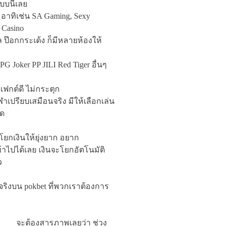
บนี้เลย
 อาทิเช่น SA Gaming, Sexy
Casino
โล ป๊อกกระเด้ง ก็มีหลายห้องให้
PG Joker PP JILI Red Tiger อื่นๆ
ฟกต์ดี ไม่กระตุก
เปรียบเสมือนจริง มีให้เลือกเล่น
ุด
โยกเงินให้ยุ่งยาก อยาก
้าไปได้เลย เงินจะโยกอัตโนมัติ
ว
ิงบน pokbet ที่พวกเราต้องการ
จะต้องสารภาพเลยว่า ช่วง