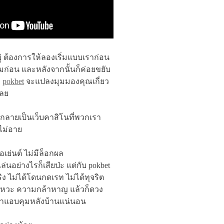
่ ต้องการให้ลองเริ่มแบบเราก่อน
เกมก่อน และหลังจากนั้นก็ค่อยขยับ
า
pokbet
จะแปลงมุมมองคุณเกี่ยว
เลย
งกลายเป็นเว็บคาสิโนที่พวกเรา
ไม่อาย
อเย่นต์ ไม่มีล็อกผล
ล่นอย่างไรก็เสียป่ะ แต่กับ pokbet
นจริง ไม่ได้โดนกดเรท ไม่ได้ทุจริต
จังหวะ ความกล้าหาญ แล้วก็ดวง
ดมาแอบคุมหลังบ้านแน่นอน