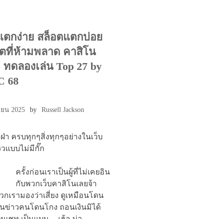
แตกง่าย สล็อตแตกบ่อย
ิตที่ห้ามพลาด คาสิโน
่ ทดลองเล่น Top 27 by
C 68
ายน 2025
by
Russell Jackson
ฝ่า ครบทุกๆสิ่งทุกๆอย่างในเว็บ
ิวแบบไม่มีกั๊ก
ครั้งก่อนเราเป็นผู้ที่ไม่เคยอิน
กับพวกเว็บคาสิโนเลยจ้า
วกเรามองว่าเสี่ยง ดูเหมือนโดน
็นข่าวคนโดนโกง ถอนเงินมิได้
ทแชท เป็นแบบ… เฮ้อ น่า