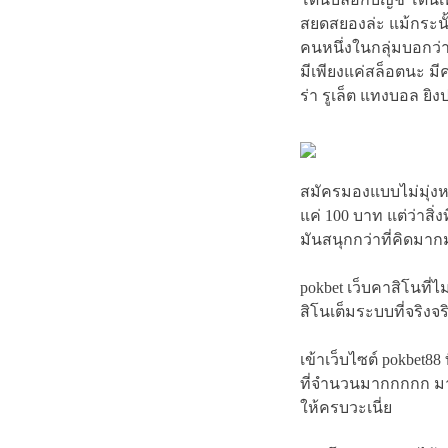
สยดสยองล่ะ แม้กระนั้น
คนหนึ่งในกลุ่มบอกว่า
มีเพียงแค่สล็อตนะ มี
ร่า รูเล็ต แทงบอล ย
สมัครมองแบบไม่มุ่งห
แค่ 100 บาท แต่ว่าสิ่
มันสนุกกว่าที่คิดมา
pokbet เว็บคาสิโนที่ไ
สิโนเต็มระบบที่จริงจร
เข้าเว็บไซต์ pokbet88 
ที่จำนวนมากกกกก มา
ให้ครบวะเนี่ย