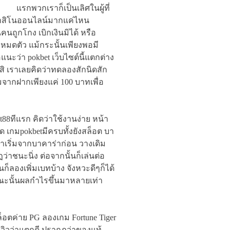
แรกพวกเราก็เป็นเลิศในผู้ที่
็บคาสิโนออนไลน์มากแค่ไหน
นคนถูกโกง เบิกเงินมิได้ หรือ
่งหมดตัว แม้กระนั้นเพียงพอมี
แนะว่า pokbet เว็บไซต์นี้แตกต่าง
งสิ เราเลยคิดว่าทดลองสักนิดสัก
่มจากฝากเพียงแค่ 100 บาทเพื่อ
t88ทีแรก คิดว่าใช้งานง่าย หน้า
าด เกมpokbetมีครบทั้งยังสล็อต บา
เริ่มจากบาคาร่าก่อน วางเดิม
าชนะนิ่ง ต่อจากนั้นก็เล่นต่อ
ึ้นก็ลองเพิ่มเบทบ้าง จังหวะดีๆก็ได้
ะนั้นผลกำไรขึ้นมาหลายเท่า
็อตค่าย PG ลองเกม Fortune Tiger
ีวิวว่าแตกดี ปรากฏว่าของแท้