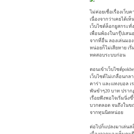
ไม่ค่อยเชื่อเรื่องเว
เนื่องจากว่าเคยได้เห็
เว็บไซต์ล็อกยูสกระทั
เพื่อนพ้องในกรุ๊ปเสนอ
จากที่อื่น ลองเล่นมอ
หน่อยก็ไม่เสียหาย เริ
ทดสอบระบบก่อน
ตอนเข้าเว็บไซต์pokbe
เว็บไซต์ไม่เกลื่อนกล
คาร่า และแทงบอล เรา
พันขำๆ20 บาท ปรากฏว่
เรื่อยพึงพอใจเริ่มนิ่งข
บวกตลอด จนถึงในขณ
จากทุนนิดหน่อย
ต่อไปก็แปลงมาเล่นสล
เนื่องจากมองเห็นคนร