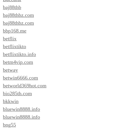
baj88thb
baj88thbz.com
baj88thbz.com
bbp168.me
betflix
betflixtikto
betflixtikto.info
betm4vip.com
betway
betwin6666.com
betworld369hot.com
bio285th.com
bkkwin
bluewin8888.info
bluewin8888.info
bng55