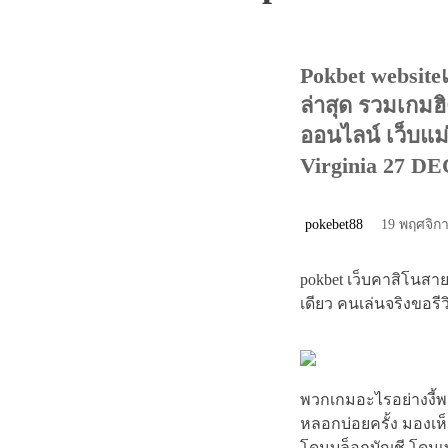
Pokbet website
ล่าสุด รวมเกมฮ
ออนไลน์ เว็บแม
Virginia 27 DE
pokebet88
19 พฤศจิก
pokbet เว็บคาสิโนสาย
เดียว คนเล่นจริงขอรีว
พวกเกมอะไรอย่างงี้พ
หลอกบ่อยครั้ง มองเห
โดนบล็อกบัญชี โดนเ