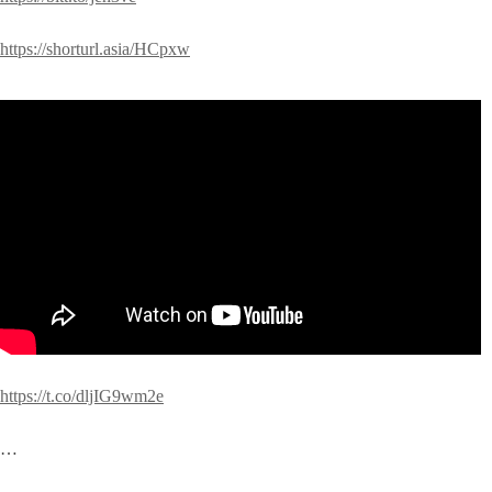
https://shorturl.asia/HCpxw
https://t.co/dljIG9wm2e
…