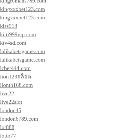
kingromans789.com
kingxxxbet123.com
kingxxxbet123.com
kiss918
kitti999vip.com
ktv4sd.com
lalikabetsgame.com
lalikabetsgame.com
lcbet444.com
lion123สล็อต
lionth168.com
live22
live22slot
london45
london6789.com
lot888
lotto77