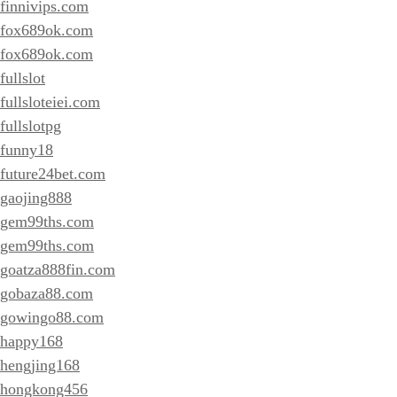
finnivips.com
fox689ok.com
fox689ok.com
fullslot
fullsloteiei.com
fullslotpg
funny18
future24bet.com
gaojing888
gem99ths.com
gem99ths.com
goatza888fin.com
gobaza88.com
gowingo88.com
happy168
hengjing168
hongkong456