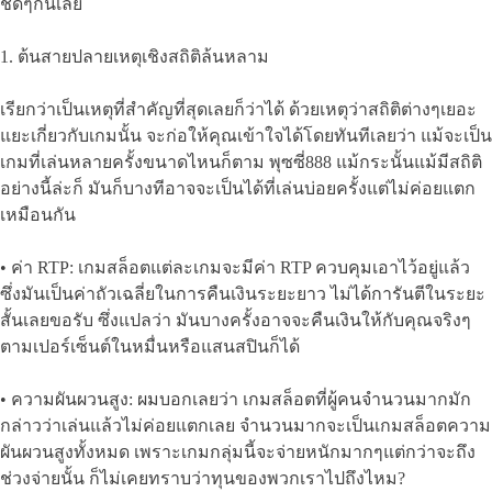
ชัดๆกันเลย
1. ต้นสายปลายเหตุเชิงสถิติล้นหลาม
เรียกว่าเป็นเหตุที่สำคัญที่สุดเลยก็ว่าได้ ด้วยเหตุว่าสถิติต่างๆเยอะ
แยะเกี่ยวกับเกมนั้น จะก่อให้คุณเข้าใจได้โดยทันทีเลยว่า แม้จะเป็น
เกมที่เล่นหลายครั้งขนาดไหนก็ตาม พุซซี่888 แม้กระนั้นแม้มีสถิติ
อย่างนี้ล่ะก็ มันก็บางทีอาจจะเป็นได้ที่เล่นบ่อยครั้งแต่ไม่ค่อยแตก
เหมือนกัน
• ค่า RTP: เกมสล็อตแต่ละเกมจะมีค่า RTP ควบคุมเอาไว้อยู่แล้ว
ซึ่งมันเป็นค่าถัวเฉลี่ยในการคืนเงินระยะยาว ไม่ได้การันตีในระยะ
สั้นเลยขอรับ ซึ่งแปลว่า มันบางครั้งอาจจะคืนเงินให้กับคุณจริงๆ
ตามเปอร์เซ็นต์ในหมื่นหรือแสนสปินก็ได้
• ความผันผวนสูง: ผมบอกเลยว่า เกมสล็อตที่ผู้คนจำนวนมากมัก
กล่าวว่าเล่นแล้วไม่ค่อยแตกเลย จำนวนมากจะเป็นเกมสล็อตความ
ผันผวนสูงทั้งหมด เพราะเกมกลุ่มนี้จะจ่ายหนักมากๆแต่กว่าจะถึง
ช่วงจ่ายนั้น ก็ไม่เคยทราบว่าทุนของพวกเราไปถึงไหม?