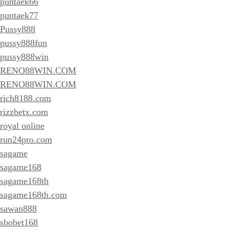
puntaek66
puntaek77
Pussy888
pussy888fun
pussy888win
RENO88WIN.COM
RENO88WIN.COM
rich8188.com
rizzbetx.com
royal online
run24pro.com
sagame
sagame168
sagame168th
sagame168th.com
sawan888
sbobet168