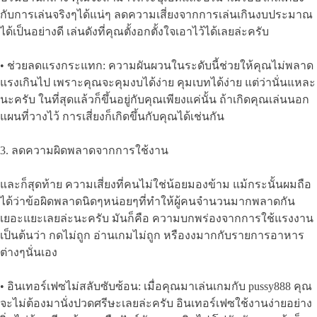
กับการเล่นจริงๆได้แน่ๆ ลดความเสี่ยงจากการเล่นเกินงบประมาณ
ได้เป็นอย่างดี เล่นดังที่คุณตั้งอกตั้งใจเอาไว้ได้เลยล่ะครับ
• ช่วยลดแรงกระแทก: ความผันผวนในระดับนี้ช่วยให้คุณไม่พลาด
แรงเกินไป เพราะคุณจะคุมงบได้ง่าย คุมเบทได้ง่าย แต่ว่านั่นแหละ
นะครับ ในที่สุดแล้วก็ขึ้นอยู่กับคุณเพียงแค่นั้น ถ้าเกิดคุณเล่นนอก
แผนที่วางไว้ การเสี่ยงก็เกิดขึ้นกับคุณได้เช่นกัน
3. ลดความผิดพลาดจากการใช้งาน
และก็สุดท้าย ความเสี่ยงที่คนไม่ใช่น้อยมองข้าม แม้กระนั้นผมถือ
ได้ว่าข้อผิดพลาดนิดๆหน่อยๆที่ทำให้ผู้คนจำนวนมากพลาดกัน
เยอะแยะเลยล่ะนะครับ มันก็คือ ความบกพร่องจากการใช้แรงงาน
เป็นต้นว่า กดไม่ถูก อ่านเกมไม่ถูก หรืองงมากกับรายการอาหาร
ต่างๆนั่นเอง
• อินเทอร์เฟซไม่สลับซับซ้อน: เมื่อคุณมาเล่นเกมกับ pussy888 คุณ
จะไม่ต้องมานั่งปวดศรีษะเลยล่ะครับ อินเทอร์เฟซใช้งานง่ายอย่าง