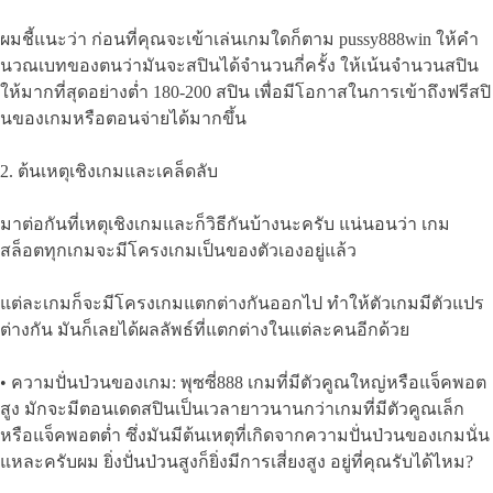
ผมชี้แนะว่า ก่อนที่คุณจะเข้าเล่นเกมใดก็ตาม pussy888win ให้คำ
นวณเบทของตนว่ามันจะสปินได้จำนวนกี่ครั้ง ให้เน้นจำนวนสปิน
ให้มากที่สุดอย่างต่ำ 180-200 สปิน เพื่อมีโอกาสในการเข้าถึงฟรีสปิ
นของเกมหรือตอนจ่ายได้มากขึ้น
2. ต้นเหตุเชิงเกมและเคล็ดลับ
มาต่อกันที่เหตุเชิงเกมและก็วิธีกันบ้างนะครับ แน่นอนว่า เกม
สล็อตทุกเกมจะมีโครงเกมเป็นของตัวเองอยู่แล้ว
แต่ละเกมก็จะมีโครงเกมแตกต่างกันออกไป ทำให้ตัวเกมมีตัวแปร
ต่างกัน มันก็เลยได้ผลลัพธ์ที่แตกต่างในแต่ละคนอีกด้วย
• ความปั่นป่วนของเกม: พุซซี่888 เกมที่มีตัวคูณใหญ่หรือแจ็คพอต
สูง มักจะมีตอนเดดสปินเป็นเวลายาวนานกว่าเกมที่มีตัวคูณเล็ก
หรือแจ็คพอตต่ำ ซึ่งมันมีต้นเหตุที่เกิดจากความปั่นป่วนของเกมนั่น
แหละครับผม ยิ่งปั่นป่วนสูงก็ยิ่งมีการเสี่ยงสูง อยู่ที่คุณรับได้ไหม?