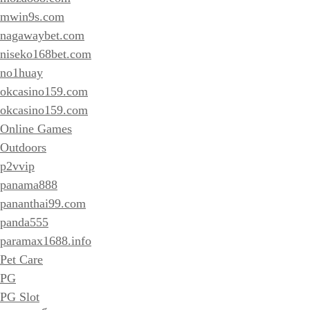
mwin9s.com
nagawaybet.com
niseko168bet.com
no1huay
okcasino159.com
okcasino159.com
Online Games
Outdoors
p2vvip
panama888
pananthai99.com
panda555
paramax1688.info
Pet Care
PG
PG Slot