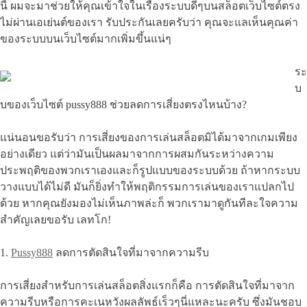
นี้ ผมจะมาช่วยให้คุณเข้าใจในเรื่องระบบดีๆบนสล็อตเว็บไซต์ตรง
ไม่ผ่านเอเย่นต์ของเรา รับประกันเลยครับว่า คุณจะแลเห็นคุณค่า
ของระบบบนเว็บไซต์มากเพิ่มขึ้นแน่ๆ
ระ
บ
บของเว็บไซต์ pussy888 ช่วยลดการเสี่ยงตรงไหนบ้าง?
แน่นอนขอรับว่า การเสี่ยงของการเล่นสล็อตมิได้มาจากเกมเพียง
อย่างเดียว แต่ว่ามันเป็นผลมาจากการผสมกันระหว่างความ
ประพฤติของพวกเราเองและก็รูปแบบของระบบด้วย ถ้าหากระบบ
วางแบบได้ไม่ดี มันก็ยิ่งทำให้พฤติกรรมการเล่นของเราแปลกไป
ด้วย หากคุณยังมองไม่เห็นภาพล่ะก็ พวกเรามาดูกันทีละใจความ
สำคัญเลยขอรับ เลทโก!
1.
Pussy888
ลดการตัดสินใจที่มาจากความรีบ
การเสี่ยงสำหรับการเล่นสล็อตสิ่งแรกก็คือ การตัดสินใจที่มาจาก
ความรีบหรือการคะเนหวังผลลัพธ์เร็วๆนี่แหละนะครับ ซึ่งมันชอบ