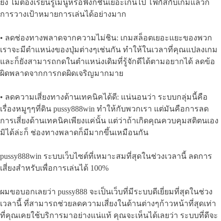
ยิ่ง ไม่ต้องเรียนรู้เมนูหรือฟังก์ชันเยอะเกินไป โฟกัสกับเกมแล้วก็
การวางเป้าหมายการเล่นได้อย่างมาก
• ลดช่องทางพลาดจากความไม่ชิน: เกมสล็อตเยอะแยะของพวก
เราจะมีตำแหน่งของปุ่มต่างๆเช่นกัน ทำให้ในเวลาที่คุณแปลงเกม
และก็ยังสามารถกดในตำแหน่งเดิมที่รู้จักดีได้ตามอยากได้ ลดข้อ
ผิดพลาดจากการกดผิดเจริญมากมาย
• ลดความเสี่ยงทางด้านเทคนิคได้ดี: แน่นอนว่า ระบบกลุ่มนี้คือ
เรื่องหมูๆๆที่ดิน pussy888win ทำให้กับพวกเรา แต่มันคือการลด
การเสี่ยงด้านเทคนิคเพียงแค่นั้น แต่ว่าถ้าเกิดคุณควบคุมสติตนเอง
มิได้ล่ะก็ ช่องทางพลาดก็มีมากขึ้นเหมือนกัน
pussy888win ระบบเว็บไซต์ที่เหมาะสมที่สุดในช่วงเวลานี้ ลดการ
เสี่ยงสำหรับเพื่อการเล่นได้ 100%
ผมขอบอกเลยว่า pussy888 จะเป็นเว็บที่มีระบบดีเยี่ยมที่สุดในช่วง
เวลานี้ ที่สามารถช่วยลดความเสี่ยงในด้านต่างๆก้าวหน้าที่สุดเท่า
ที่คุณเคยใช้บริการมาอย่างแน่แท้ คุณจะเห็นได้เลยว่า ระบบที่ดีจะ