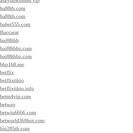
askyouwin888 vip
ba88th.com
ba88th.com
babet555.com
Baccarat
baj88thb
baj88thbz.com
baj88thbz.com
bbp168.me
betflix
betflixtikto
betflixtikto.info
betm4vip.com
betway
betwin6666.com
betworld369hot.com
bio285th.com