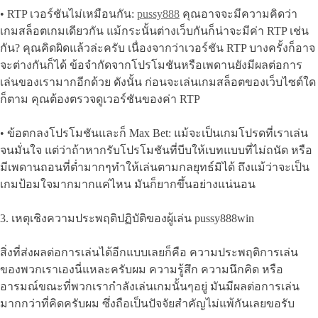
• RTP เวอร์ชันไม่เหมือนกัน:
pussy888
คุณอาจจะมีความคิดว่า
เกมสล็อตเกมเดียวกัน แม้กระนั้นต่างเว็บกันก็น่าจะมีค่า RTP เช่น
กัน? คุณคิดผิดแล้วล่ะครับ เนื่องจากว่าเวอร์ชัน RTP บางครั้งก็อาจ
จะต่างกันก็ได้ ข้อจำกัดจากโปรโมชันหรือเพดานยังมีผลต่อการ
เล่นของเรามากอีกด้วย ดังนั้น ก่อนจะเล่นเกมสล็อตของเว็บไซต์ใด
ก็ตาม คุณต้องตรวจดูเวอร์ชันของค่า RTP
• ข้อตกลงโปรโมชันและก็ Max Bet: แม้จะเป็นเกมโปรดที่เราเล่น
จนมั่นใจ แต่ว่าถ้าหากรับโปรโมชันที่บีบให้เบทแบบที่ไม่ถนัด หรือ
มีเพดานถอนที่ต่ำมากๆทำให้เล่นตามกลยุทธ์มิได้ ถึงแม้ว่าจะเป็น
เกมป้อมใจมากมากแค่ไหน มันก็ยากขึ้นอย่างแน่นอน
3. เหตุเชิงความประพฤติปฏิบัติของผู้เล่น pussy888win
สิ่งที่ส่งผลต่อการเล่นได้อีกแบบเลยก็คือ ความประพฤติการเล่น
ของพวกเราเองนี่แหละครับผม ความรู้สึก ความนึกคิด หรือ
อารมณ์ขณะที่พวกเรากำลังเล่นเกมนั้นๆอยู่ มันมีผลต่อการเล่น
มากกว่าที่คิดครับผม ซึ่งถือเป็นปัจจัยสำคัญไม่แพ้กันเลยขอรับ