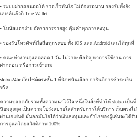
• ระบบฝากถอนออโต้ รวดเร็วทันใจ ไม่ต้องรอนาน รองรับทั้งยัง
แบงค์แล้วก็ True Wallet
• โบนัสแตกง่าย อัตราการจ่ายสูง คุ้มค่าทุกการลงทุน
• รองรับโทรศัพท์มือถือทุกระบบ ทั้ง iOS และ Android เล่นได้ทุกที่
• คณะทำงานดูแลตลอด 1 วัน ไม่ว่าจะคือปัญหาการใช้งาน การ
ฝากถอน หรือการเข้าเกม
slotxo24hr เว็บไซต์ตรงชั้น 1 ที่นักพนันเลือก การันตีการชำระเงิน
จริง
ความปลอดภัยรวมทั้งความน่าไว้ใจ หนึ่งในสิ่งที่ทำให้ slotxo เป็นที่
นิยมสูงสุด เป็นความโปร่งสบายใสสำหรับการให้บริการ เว็บตรงไม่
ผ่านเอเย่นต์ มั่นอกมั่นใจได้ว่าเงินลงทุนและกำไรของผู้เล่นจะได้รับ
การดูแลโดยสวัสดิภาพ 100%