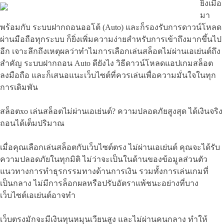
ยิ่งเมื่อ
มา
พร้อมกับ ระบบฝากถอนออโต้ (Auto) และก็รองรับการดาวน์โหลด
ผ่านมือถือทุกระบบ ก็ยิ่งเพิ่มความง่ายสำหรับการเข้าถึงมากขึ้นไป
อีก เจาะลึกถึงเหตุผลว่าทำไมการเลือกเล่นสล็อตไม่ผ่านเอเย่นต์ถึง
สำคัญ ระบบฝากถอน Auto ดียังไง วิธีดาวน์โหลดแอปเกมสล็อต
ลงมือถือ และก็เสนอแนะเว็บไซต์ที่ควรเล่นเพื่อความมั่นใจในทุก
การเดิมพัน
สล็อตxo เล่นสล็อตไม่ผ่านเอเย่นต์? ความปลอดภัยสูงสุด ได้เงินจริง
ถอนได้เต็มปริมาณ
เมื่อคุณเลือกเล่นสล็อตกับเว็บไซต์ตรง ไม่ผ่านเอเย่นต์ คุณจะได้รับ
ความปลอดภัยในทุกมิติ ไม่ว่าจะเป็นในด้านของข้อมูลส่วนตัว
แนวทางการทำธุรกรรมทางด้านการเงิน รวมทั้งการเล่นเกมที่
เป็นกลาง ไม่มีการล็อกผลหรือปรับอัตราแพ้ชนะอย่างที่บาง
เว็บไซต์เอเย่นต์อาจทำ
เว็บตรงมักจะมีเงินทุนหมุนเวียนสูง และไม่ผ่านคนกลาง ทำให้