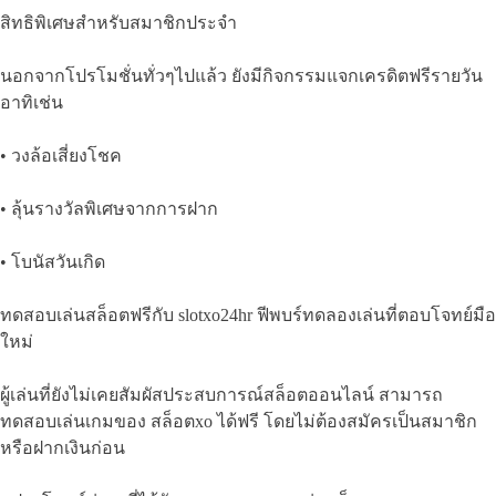
สิทธิพิเศษสำหรับสมาชิกประจำ
นอกจากโปรโมชั่นทั่วๆไปแล้ว ยังมีกิจกรรมแจกเครดิตฟรีรายวัน
อาทิเช่น
• วงล้อเสี่ยงโชค
• ลุ้นรางวัลพิเศษจากการฝาก
• โบนัสวันเกิด
ทดสอบเล่นสล็อตฟรีกับ slotxo24hr ฟีพบร์ทดลองเล่นที่ตอบโจทย์มือ
ใหม่
ผู้เล่นที่ยังไม่เคยสัมผัสประสบการณ์สล็อตออนไลน์ สามารถ
ทดสอบเล่นเกมของ สล็อตxo ได้ฟรี โดยไม่ต้องสมัครเป็นสมาชิก
หรือฝากเงินก่อน