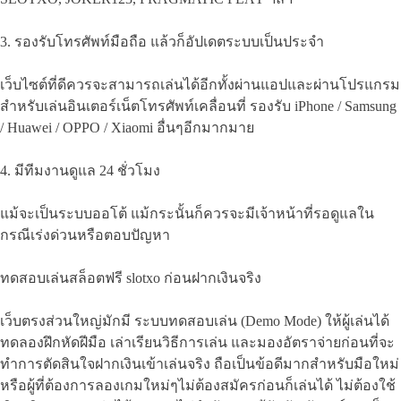
3. รองรับโทรศัพท์มือถือ แล้วก็อัปเดตระบบเป็นประจำ
เว็บไซต์ที่ดีควรจะสามารถเล่นได้อีกทั้งผ่านแอปและผ่านโปรแกรม
สำหรับเล่นอินเตอร์เน็ตโทรศัพท์เคลื่อนที่ รองรับ iPhone / Samsung
/ Huawei / OPPO / Xiaomi อื่นๆอีกมากมาย
4. มีทีมงานดูแล 24 ชั่วโมง
แม้จะเป็นระบบออโต้ แม้กระนั้นก็ควรจะมีเจ้าหน้าที่รอดูแลใน
กรณีเร่งด่วนหรือตอบปัญหา
ทดสอบเล่นสล็อตฟรี slotxo ก่อนฝากเงินจริง
เว็บตรงส่วนใหญ่มักมี ระบบทดสอบเล่น (Demo Mode) ให้ผู้เล่นได้
ทดลองฝึกหัดฝีมือ เล่าเรียนวิธีการเล่น และมองอัตราจ่ายก่อนที่จะ
ทำการตัดสินใจฝากเงินเข้าเล่นจริง ถือเป็นข้อดีมากสำหรับมือใหม่
หรือผู้ที่ต้องการลองเกมใหม่ๆไม่ต้องสมัครก่อนก็เล่นได้ ไม่ต้องใช้