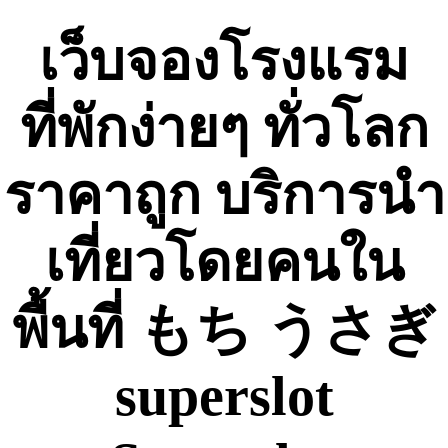
Skip
to
เว็บจองโรงแรม
content
ที่พักง่ายๆ ทั่วโลก
ราคาถูก บริการนำ
เที่ยวโดยคนใน
พื้นที่ もち うさぎ
superslot