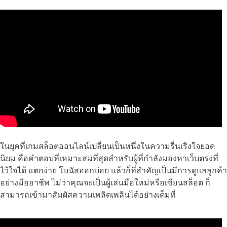
ในยุคที่เกมสล็อตออนไลน์เปลี่ยนเป็นหนึ่งในความรื่นเริงใจยอด
นิยม คือคำตอบที่เหมาะสมที่สุดสำหรับผู้ที่กำลังมองหาเว็บตรงที่
ไว้ใจได้ แตกง่าย โบนัสออกบ่อย แล้วก็ที่สำคัญเป็นมีการดูแลลูกค้า
อย่างมืออาชีพ ไม่ว่าคุณจะเป็นผู้เล่นมือใหม่หรือเซียนสล็อต ก็
สามารถเข้ามาสัมผัสความเพลิดเพลินได้อย่างเต็มที่