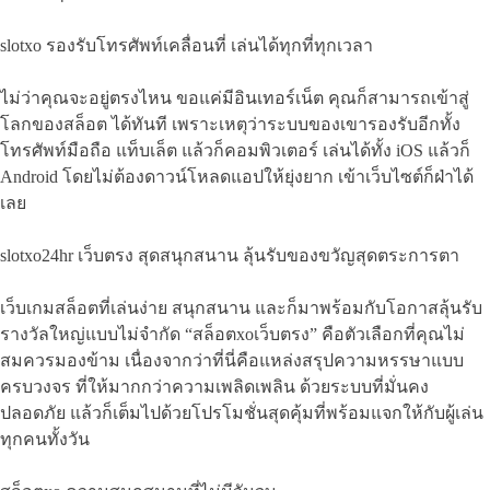
slotxo รองรับโทรศัพท์เคลื่อนที่ เล่นได้ทุกที่ทุกเวลา
ไม่ว่าคุณจะอยู่ตรงไหน ขอแค่มีอินเทอร์เน็ต คุณก็สามารถเข้าสู่
โลกของสล็อต ได้ทันที เพราะเหตุว่าระบบของเขารองรับอีกทั้ง
โทรศัพท์มือถือ แท็บเล็ต แล้วก็คอมพิวเตอร์ เล่นได้ทั้ง iOS แล้วก็
Android โดยไม่ต้องดาวน์โหลดแอปให้ยุ่งยาก เข้าเว็บไซต์ก็ฝ่าได้
เลย
slotxo24hr เว็บตรง สุดสนุกสนาน ลุ้นรับของขวัญสุดตระการตา
เว็บเกมสล็อตที่เล่นง่าย สนุกสนาน และก็มาพร้อมกับโอกาสลุ้นรับ
รางวัลใหญ่แบบไม่จำกัด “สล็อตxoเว็บตรง” คือตัวเลือกที่คุณไม่
สมควรมองข้าม เนื่องจากว่าที่นี่คือแหล่งสรุปความหรรษาแบบ
ครบวงจร ที่ให้มากกว่าความเพลิดเพลิน ด้วยระบบที่มั่นคง
ปลอดภัย แล้วก็เต็มไปด้วยโปรโมชั่นสุดคุ้มที่พร้อมแจกให้กับผู้เล่น
ทุกคนทั้งวัน