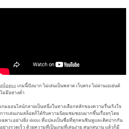
สล็อตxo
เกมนี้ปังมาก ไม่เล่นเป็นพลาด เว็บตรง ไม่ผ่านเอเย่นต์
ไม่มีอย่างต่ำ
เกมออนไลน์กลายเป็นหนึ่งในทางเลือกหลักของความรื่นเริงใจ
การเล่นเกมสล็อตก็ได้รับความนิยมชมชอบมากขึ้นเรื่อยๆโดย
เฉพาะอย่างยิ่ง slotxo ที่แปลงเป็นชื่อที่ทุกคนชินหูและติดปากกัน
อย่างรวดเร็ว ด้วยความที่เป็นเกมที่เล่นง่าย สนุกสนาน แล้วก็มี