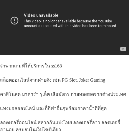
จำพวกเกมที่ให้บริการใน ss168
สล็อตออนไลน์จากค่ายดัง เช่น PG Slot, Joker Gaming
คาสิโนสด บาคาร่า รูเล็ต เสือมังกร ถ่ายทอดสดจากต่างประเทศ
แทงบอลออนไลน์ และก็กีฬาอื่นๆพร้อมราคาน้ำดีที่สุด
ลอตเตอรี่ออนไลน์ สลากกินแบ่งไทย ลอตเตอรี่ลาว ลอตเตอรี่
ฮานอย ครบจบในเว็บไซต์เดียว