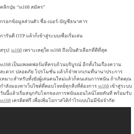
คลิกปุ่ม “ss168 สมัคร”
กรอกข้อมูลส่วนตัว ชื่อ-เบอร์-บัญชีธนาคาร
การันตี OTP แล้วก็เข้าสู่ระบบเพื่อเริ่มเล่น
สรุป:
ss168
เพราะเหตุใด ss168 ถึงเป็นตัวเลือกที่ดีที่สุด
ss168 เป็นแพลตฟอร์มที่ครบถ้วนบริบูรณ์ อีกทั้งในเรื่องความ
สะดวก ปลอดภัย โปรโมชั่น แล้วก็จำพวกเกมที่นานาประการ
เหมาะสำหรับทั้งยังผู้เล่นคนใหม่แล้วก็คนเล่นการพนัน ถ้าเกิดคุณ
กำลังมองหาเว็บไซต์ที่ตอบโจทย์ทุกสิ่งที่ต้องการ
ss168
เข้าสู่ระบบ
วันนี้แล้วเริ่มสนุกกับโลกของการพนันออนไลน์โดยทันที พร้อมรับ
ss168
เครดิตฟรี เพื่อเพิ่มโอกาสได้กำไรแบบไม่มีข้อจำกัด