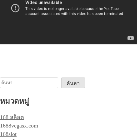
…
ค้นหา
สำหรับ:
หมวดหมู่
168 สล็อต
1688vegasx.com
168slot