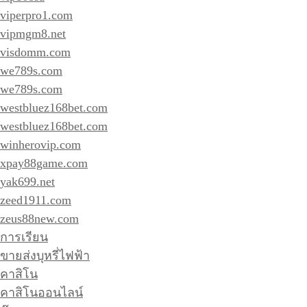
viperpro1.com
vipmgm8.net
visdomm.com
we789s.com
we789s.com
westbluez168bet.com
westbluez168bet.com
winherovip.com
xpay88game.com
yak699.net
zeed1911.com
zeus88new.com
การเรียน
ขายส่งบุหรี่ไฟฟ้า
คาสิโน
คาสิโนออนไลน์