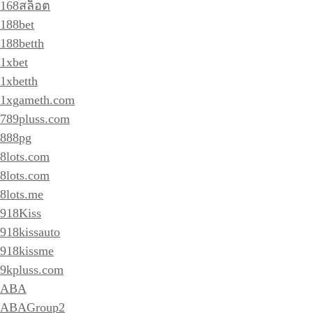
168สล็อต
188bet
188betth
1xbet
1xbetth
1xgameth.com
789pluss.com
888pg
8lots.com
8lots.com
8lots.me
918Kiss
918kissauto
918kissme
9kpluss.com
ABA
ABAGroup2