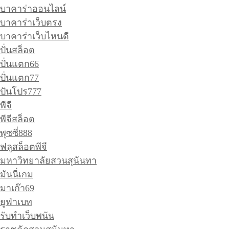
บาคาร่าออนไลน์
บาคาร่าเว็บตรง
บาคาร่าเว็บไหนดี
ปั่นสล็อต
ปั่นแตก66
ปั่นแตก77
ปันโปร777
พีจี
พีจีสล็อต
พุซซี่888
ฟลูสล็อตพีจี
มหาวิทยาลัยสวนสุนันทา
มันนี่เกม
มาเก๊า69
ยูฟ่าเบท
รับทำเว็บพนัน