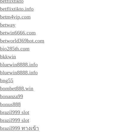
betflixtikto
betflixtikto.info
betm4vip.com
betway
betwin6666.com
betworld369hot.com
bio285th.com
bkkwin
bluewin8888.info
bluewin8888.info
bng55
bombet888.win
bonanza99
bonus888
brazil999 slot
brazil999 slot
brazil999 ทางเข้า