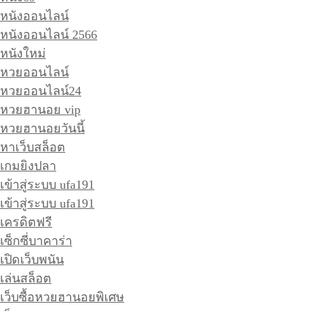
หนังออนไลน์
หนังออนไลน์ 2566
หนังใหม่
หวยออนไลน์
หวยออนไลน์24
หวยฮานอย vip
หวยฮานอยวันนี้
หาเว็บสล็อต
เกมยิงปลา
เข้าสู่ระบบ ufa191
เข้าสู่ระบบ ufa191
เครดิตฟรี
เซ็กซี่บาคาร่า
เปิดเว็บพนัน
เล่นสล็อต
เว็บซื้อหวยฮานอยพิเศษ