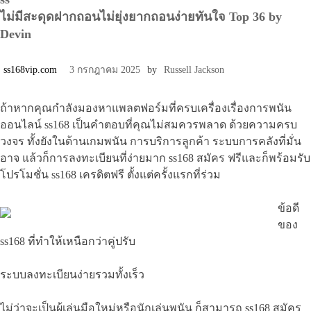
ไม่มีสะดุดฝากถอนไม่ยุ่งยากถอนง่ายทันใจ Top 36 by
Devin
ss168vip.com
3 กรกฎาคม 2025
by
Russell Jackson
ถ้าหากคุณกำลังมองหาแพลตฟอร์มที่ครบเครื่องเรื่องการพนัน
ออนไลน์ ss168 เป็นคำตอบที่คุณไม่สมควรพลาด ด้วยความครบ
วงจร ทั้งยังในด้านเกมพนัน การบริการลูกค้า ระบบการคลังที่มั่น
อาจ แล้วก็การลงทะเบียนที่ง่ายมาก ss168 สมัคร ฟรีและก็พร้อมรับ
โปรโมชั่น ss168 เครดิตฟรี ตั้งแต่ครั้งแรกที่ร่วม
ข้อดี
ของ
ss168 ที่ทำให้เหนือกว่าคู่ปรับ
ระบบลงทะเบียนง่ายรวมทั้งเร็ว
ไม่ว่าจะเป็นผู้เล่นมือใหม่หรือนักเล่นพนัน ก็สามารถ ss168 สมัคร