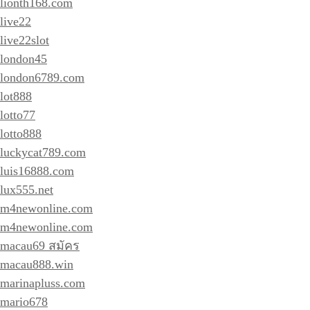
lionth168.com
live22
live22slot
london45
london6789.com
lot888
lotto77
lotto888
luckycat789.com
luis16888.com
lux555.net
m4newonline.com
m4newonline.com
macau69 สมัคร
macau888.win
marinapluss.com
mario678