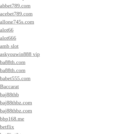
abbet789.com
acebet789.com
allone745s.com
alot66
alot666
amb slot
askyouwin888 vip
ba88th.com
ba88th.com
babet555.com
Baccarat
baj88thb
baj88thbz.com
baj88thbz.com
bbp168.me
betflix