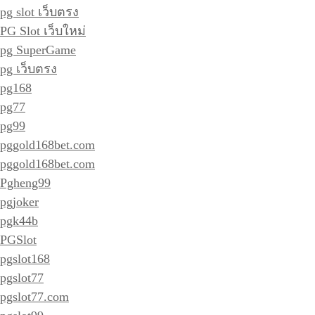
pg slot เว็บตรง
PG Slot เว็บใหม่
pg SuperGame
pg เว็บตรง
pg168
pg77
pg99
pggold168bet.com
pggold168bet.com
Pgheng99
pgjoker
pgk44b
PGSlot
pgslot168
pgslot77
pgslot77.com