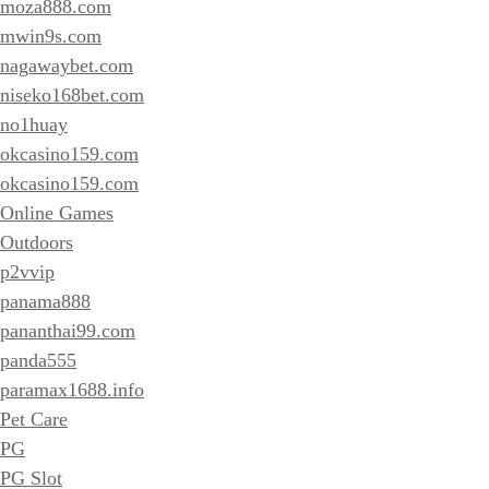
moza888.com
mwin9s.com
nagawaybet.com
niseko168bet.com
no1huay
okcasino159.com
okcasino159.com
Online Games
Outdoors
p2vvip
panama888
pananthai99.com
panda555
paramax1688.info
Pet Care
PG
PG Slot