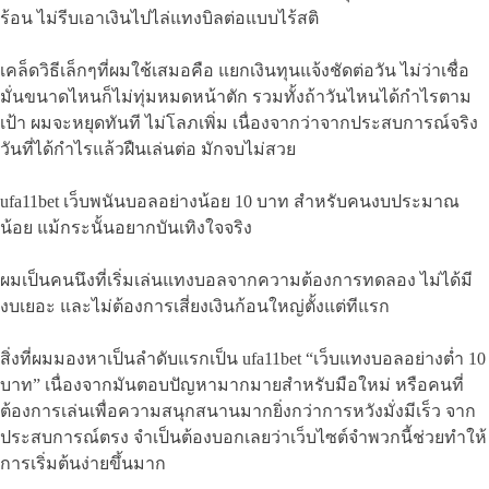
ร้อน ไม่รีบเอาเงินไปไล่แทงบิลต่อแบบไร้สติ
เคล็ดวิธีเล็กๆที่ผมใช้เสมอคือ แยกเงินทุนแจ้งชัดต่อวัน ไม่ว่าเชื่อ
มั่นขนาดไหนก็ไม่ทุ่มหมดหน้าตัก รวมทั้งถ้าวันไหนได้กำไรตาม
เป้า ผมจะหยุดทันที ไม่โลภเพิ่ม เนื่องจากว่าจากประสบการณ์จริง
วันที่ได้กำไรแล้วฝืนเล่นต่อ มักจบไม่สวย
ufa11bet เว็บพนันบอลอย่างน้อย 10 บาท สำหรับคนงบประมาณ
น้อย แม้กระนั้นอยากบันเทิงใจจริง
ผมเป็นคนนึงที่เริ่มเล่นแทงบอลจากความต้องการทดลอง ไม่ได้มี
งบเยอะ และไม่ต้องการเสี่ยงเงินก้อนใหญ่ตั้งแต่ทีแรก
สิ่งที่ผมมองหาเป็นลำดับแรกเป็น ufa11bet “เว็บแทงบอลอย่างต่ำ 10
บาท” เนื่องจากมันตอบปัญหามากมายสำหรับมือใหม่ หรือคนที่
ต้องการเล่นเพื่อความสนุกสนานมากยิ่งกว่าการหวังมั่งมีเร็ว จาก
ประสบการณ์ตรง จำเป็นต้องบอกเลยว่าเว็บไซต์จำพวกนี้ช่วยทำให้
การเริ่มต้นง่ายขึ้นมาก