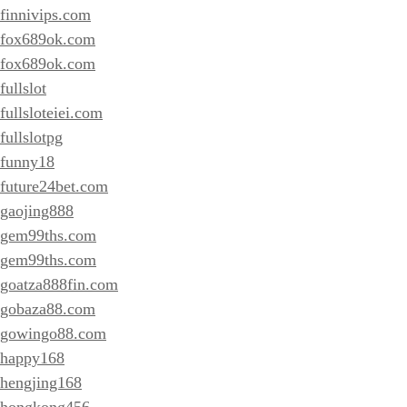
finnivips.com
fox689ok.com
fox689ok.com
fullslot
fullsloteiei.com
fullslotpg
funny18
future24bet.com
gaojing888
gem99ths.com
gem99ths.com
goatza888fin.com
gobaza88.com
gowingo88.com
happy168
hengjing168
hongkong456