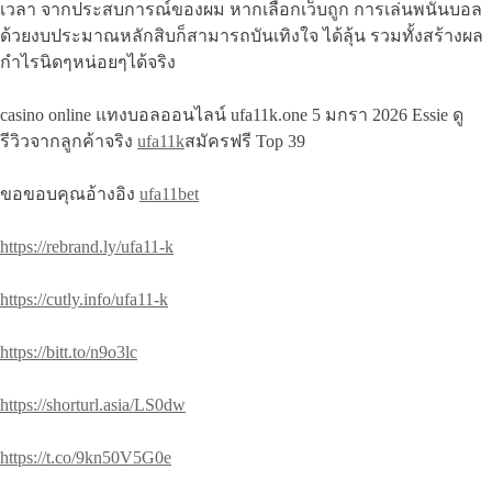
เวลา จากประสบการณ์ของผม หากเลือกเว็บถูก การเล่นพนันบอล
ด้วยงบประมาณหลักสิบก็สามารถบันเทิงใจ ได้ลุ้น รวมทั้งสร้างผล
กำไรนิดๆหน่อยๆได้จริง
casino online แทงบอลออนไลน์ ufa11k.one 5 มกรา 2026 Essie ดู
รีวิวจากลูกค้าจริง
ufa11k
สมัครฟรี Top 39
ขอขอบคุณอ้างอิง
ufa11bet
https://rebrand.ly/ufa11-k
https://cutly.info/ufa11-k
https://bitt.to/n9o3lc
https://shorturl.asia/LS0dw
https://t.co/9kn50V5G0e