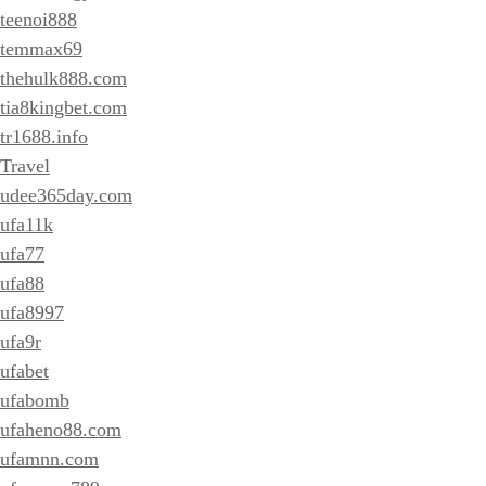
teenoi888
temmax69
thehulk888.com
tia8kingbet.com
tr1688.info
Travel
udee365day.com
ufa11k
ufa77
ufa88
ufa8997
ufa9r
ufabet
ufabomb
ufaheno88.com
ufamnn.com