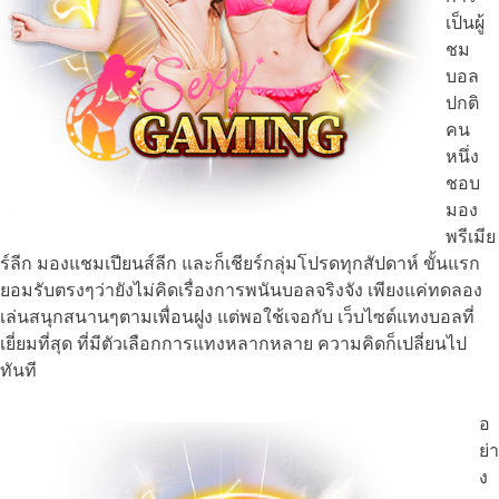
เป็นผู้
ชม
บอล
ปกติ
คน
หนึ่ง
ชอบ
มอง
พรีเมีย
ร์ลีก มองแชมเปียนส์ลีก และก็เชียร์กลุ่มโปรดทุกสัปดาห์ ขั้นแรก
ยอมรับตรงๆว่ายังไม่คิดเรื่องการพนันบอลจริงจัง เพียงแค่ทดลอง
เล่นสนุกสนานๆตามเพื่อนฝูง แต่พอใช้เจอกับ เว็บไซต์แทงบอลที่
เยี่ยมที่สุด ที่มีตัวเลือกการแทงหลากหลาย ความคิดก็เปลี่ยนไป
ทันที
อ
ย่า
ง