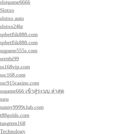
slotgame6666
Slotxo
slotxo auto
slotxo24hr
spbetflik888.com
spbetflik888.com
sqgame555s.com
sretthi99
ss168vip.com
ssc168.com
ssc915casino.com
ssgame666 เข้าสู่ระบบ ล่าสุด
ssru
sunny9999club.com
t88golds.com
tangtem168
Technology