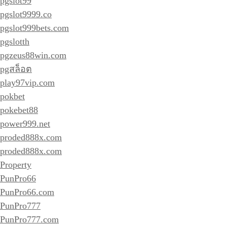
pgslot99
pgslot9999.co
pgslot999bets.com
pgslotth
pgzeus88win.com
pgสล็อต
play97vip.com
pokbet
pokebet88
power999.net
proded888x.com
proded888x.com
Property
PunPro66
PunPro66.com
PunPro777
PunPro777.com