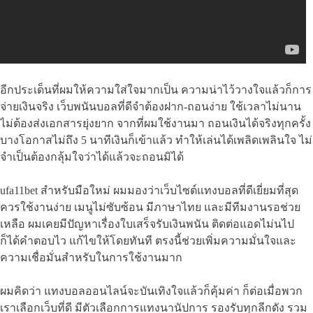
อีกประเด็นที่ผมให้ความใส่ใจมากเป็น ความน่าไว้วางใจแล้วก็การ
จ่ายเงินจริง เว็บพนันบอลที่ดีจำต้องฝาก-ถอนง่าย ใช้เวลาไม่นาน
ไม่ต้องส่งเอกสารยุ่งยาก จากที่ผมใช้งานมา ถอนเงินได้จริงทุกครั้ง
บางโอกาสไม่ถึง 5 นาทีเงินก็เข้าแล้ว ทำให้เล่นได้เพลิดเพลินใจ ไม่
จำเป็นต้องกลุ้มใจว่าได้แล้วจะถอนมิได้
ufa11bet สำหรับมือใหม่ ผมมองว่าเว็บไซต์แทงบอลที่ดีเยี่ยมที่สุด
ควรใช้งานง่าย เมนูไม่ซับซ้อน มีภาษาไทย และมีทีมงานรอช่วย
เหลือ ผมเคยมีปัญหาเรื่องใบเสร็จรับเงินพนัน ติดต่อแอดไม่นไป
ก็ได้คำตอบไว แก้ไขให้โดยทันที ตรงนี้ช่วยเพิ่มความมั่นใจและ
ความเชื่อมั่นสำหรับในการใช้งานมาก
ผมคิดว่า แทงบอลออนไลน์จะบันเทิงใจแล้วก็คุ้มค่า ก็ต่อเมื่อพวก
เราเลือกเว็บที่ดี มีตัวเลือกการแทงนานัปการ รองรับทุกลีกดัง รวม