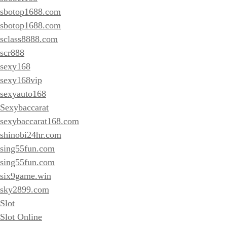
sbotop1688.com
sbotop1688.com
sclass8888.com
scr888
sexy168
sexy168vip
sexyauto168
Sexybaccarat
sexybaccarat168.com
shinobi24hr.com
sing55fun.com
sing55fun.com
six9game.win
sky2899.com
Slot
Slot Online