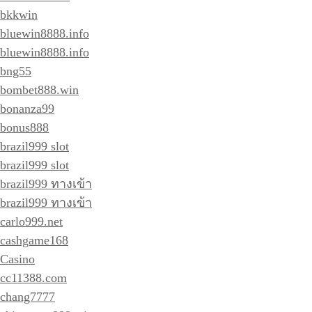
bkkwin
bluewin8888.info
bluewin8888.info
bng55
bombet888.win
bonanza99
bonus888
brazil999 slot
brazil999 slot
brazil999 ทางเข้า
brazil999 ทางเข้า
carlo999.net
cashgame168
Casino
cc11388.com
chang7777