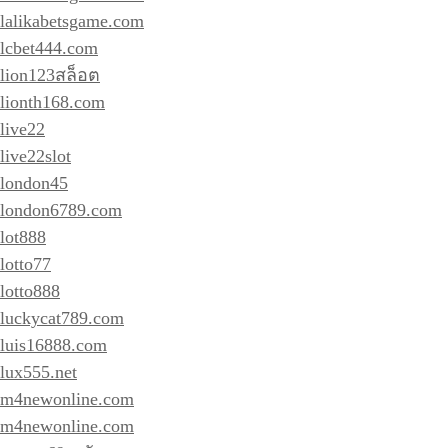
lalikabetsgame.com
lcbet444.com
lion123สล็อต
lionth168.com
live22
live22slot
london45
london6789.com
lot888
lotto77
lotto888
luckycat789.com
luis16888.com
lux555.net
m4newonline.com
m4newonline.com