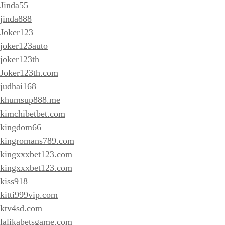
Jinda55
jinda888
Joker123
joker123auto
joker123th
Joker123th.com
judhai168
khumsup888.me
kimchibetbet.com
kingdom66
kingromans789.com
kingxxxbet123.com
kingxxxbet123.com
kiss918
kitti999vip.com
ktv4sd.com
lalikabetsgame.com