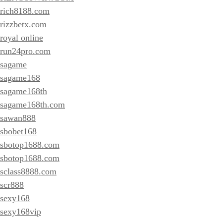
rich8188.com
rizzbetx.com
royal online
run24pro.com
sagame
sagame168
sagame168th
sagame168th.com
sawan888
sbobet168
sbotop1688.com
sbotop1688.com
sclass8888.com
scr888
sexy168
sexy168vip