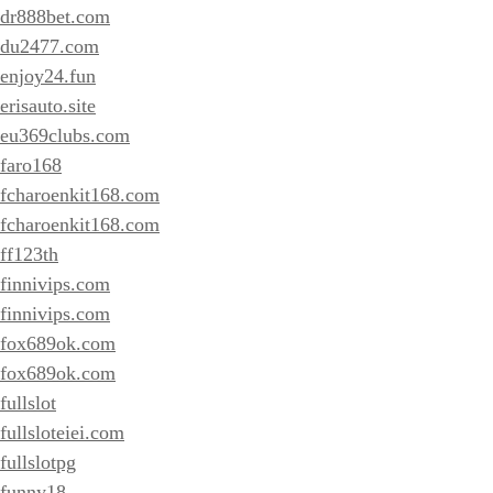
dr888bet.com
du2477.com
enjoy24.fun
erisauto.site
eu369clubs.com
faro168
fcharoenkit168.com
fcharoenkit168.com
ff123th
finnivips.com
finnivips.com
fox689ok.com
fox689ok.com
fullslot
fullsloteiei.com
fullslotpg
funny18