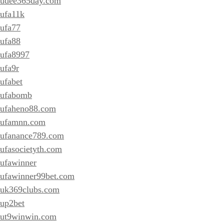
udee365day.com
ufa11k
ufa77
ufa88
ufa8997
ufa9r
ufabet
ufabomb
ufaheno88.com
ufamnn.com
ufanance789.com
ufasocietyth.com
ufawinner
ufawinner99bet.com
uk369clubs.com
up2bet
ut9winwin.com