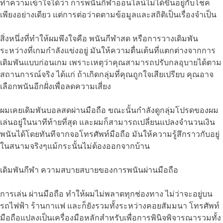
ทำความเข้าใจได้ว่า การพนันกีฬาออนไลน์ไม่ได้ขึ้นอยู่กับโชค
เพียงอย่างเดียว แต่การต่อว่าดตามข้อมูลและสถิติเป็นเรื่องจำเป็น
สิ่งหนึ่งที่ทำให้ผมพึงใจคือ พนันกีฬาสด หรือการวางเดิมพัน
ระหว่างที่เกมกำลังแข่งอยู่ มันให้ความตื่นเต้นที่แตกต่างจากการ
เดิมพันแบบก่อนเกม เพราะเหตุว่าคุณสามารถปรับกลอุบายได้ตาม
สถานการณ์จริง ได้แก่ ถ้าเกิดกลุ่มที่คุณถูกใจเสียเปรียบ คุณอาจ
เลือกพนันอีกฝั่งเพื่อลดความเสี่ยง
ผมเคยเดิมพันบอลสดผ่านมือถือ ขณะนั้นกำลังดูกลุ่มโปรดของผม
เล่นอยู่ในนาทีท้ายที่สุด และผมก็สามารถเปลี่ยนแปลงจำนวนเงิน
พนันได้โดยทันทีจากจอโทรศัพท์มือถือ มันให้ความรู้สึกราวกับอยู่
ในสนามจริงๆแม้กระนั้นไม่ต้องออกจากบ้าน
เดิมพันกีฬา ความสบายสบายของการพนันผ่านมือถือ
การเล่น ผ่านมือถือ ทำให้ผมไม่พลาดทุกช่องทาง ไม่ว่าจะอยู่บน
รถไฟฟ้า ร้านกาแฟ และก็ยังรวมทั้งระหว่างคอยสัมมนา โทรศัพท์
มือถือแปลงเป็นเครื่องมือหลักสำหรับเพื่อการพินิจพิจารณารวมทั้ง