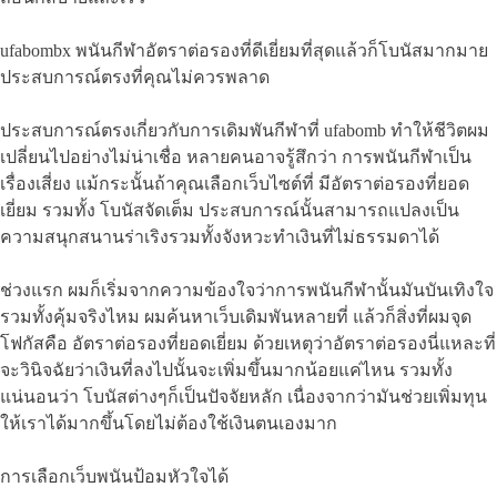
ufabombx พนันกีฬาอัตราต่อรองที่ดีเยี่ยมที่สุดแล้วก็โบนัสมากมาย
ประสบการณ์ตรงที่คุณไม่ควรพลาด
ประสบการณ์ตรงเกี่ยวกับการเดิมพันกีฬาที่ ufabomb ทำให้ชีวิตผม
เปลี่ยนไปอย่างไม่น่าเชื่อ หลายคนอาจรู้สึกว่า การพนันกีฬาเป็น
เรื่องเสี่ยง แม้กระนั้นถ้าคุณเลือกเว็บไซต์ที่ มีอัตราต่อรองที่ยอด
เยี่ยม รวมทั้ง โบนัสจัดเต็ม ประสบการณ์นั้นสามารถแปลงเป็น
ความสนุกสนานร่าเริงรวมทั้งจังหวะทำเงินที่ไม่ธรรมดาได้
ช่วงแรก ผมก็เริ่มจากความข้องใจว่าการพนันกีฬานั้นมันบันเทิงใจ
รวมทั้งคุ้มจริงไหม ผมค้นหาเว็บเดิมพันหลายที่ แล้วก็สิ่งที่ผมจุด
โฟกัสคือ อัตราต่อรองที่ยอดเยี่ยม ด้วยเหตุว่าอัตราต่อรองนี่แหละที่
จะวินิจฉัยว่าเงินที่ลงไปนั้นจะเพิ่มขึ้นมากน้อยแค่ไหน รวมทั้ง
แน่นอนว่า โบนัสต่างๆก็เป็นปัจจัยหลัก เนื่องจากว่ามันช่วยเพิ่มทุน
ให้เราได้มากขึ้นโดยไม่ต้องใช้เงินตนเองมาก
การเลือกเว็บพนันป้อมหัวใจได้