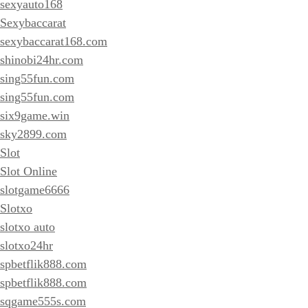
sexyauto168
Sexybaccarat
sexybaccarat168.com
shinobi24hr.com
sing55fun.com
sing55fun.com
six9game.win
sky2899.com
Slot
Slot Online
slotgame6666
Slotxo
slotxo auto
slotxo24hr
spbetflik888.com
spbetflik888.com
sqgame555s.com