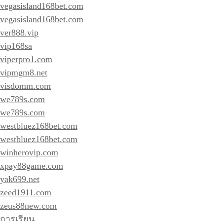
vegasisland168bet.com
vegasisland168bet.com
ver888.vip
vip168sa
viperpro1.com
vipmgm8.net
visdomm.com
we789s.com
we789s.com
westbluez168bet.com
westbluez168bet.com
winherovip.com
xpay88game.com
yak699.net
zeed1911.com
zeus88new.com
การเรียน