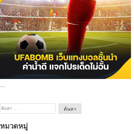
…
ค้นหา
สำหรับ:
หมวดหมู่