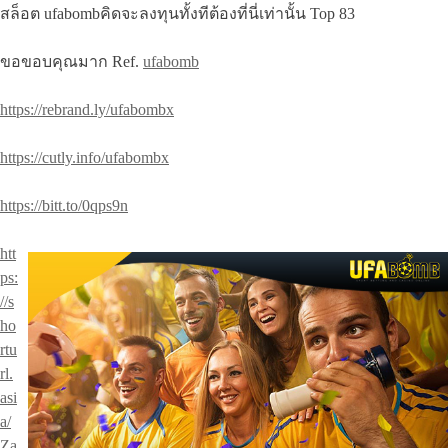
สล็อต ufabombคิดจะลงทุนทั้งทีต้องที่นี่เท่านั้น Top 83
ขอขอบคุณมาก Ref.
ufabomb
https://rebrand.ly/ufabombx
https://cutly.info/ufabombx
https://bitt.to/0qps9n
htt
ps:
//s
ho
rtu
rl.
asi
a/
Za