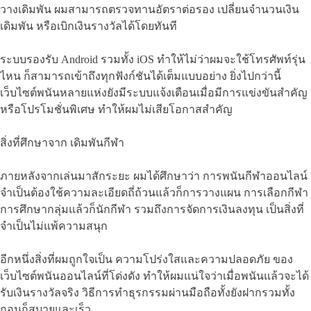
วางเดิมพัน ผมสามารถตรวจทานอัตราต่อรอง เปลี่ยนจำนวนเงิน
เดิมพัน หรือเบิกเงินรางวัลได้โดยทันที
ระบบรองรับ Android รวมทั้ง iOS ทำให้ไม่ว่าผมจะใช้โทรศัพท์รุ่น
ไหน ก็สามารถเข้าถึงทุกฟังก์ชันได้เต็มแบบอย่าง ยิ่งไปกว่านี้
เว็บไซต์พนันหลายแห่งยังมีระบบแจ้งเตือนเมื่อมีการแข่งขันสำคัญ
หรือโปรโมชั่นพิเศษ ทำให้ผมไม่เสียโอกาสสำคัญ
สิ่งที่ศึกษาจาก เดิมพันกีฬา
ภายหลังจากเล่นมาสักระยะ ผมได้ศึกษาว่า การพนันกีฬาออนไลน์
จำเป็นต้องใช้ความละเอียดถี่ถ้วนแล้วก็การวางแผน การเลือกกีฬา
การศึกษากลุ่มแล้วก็นักกีฬา รวมถึงการจัดการเงินลงทุน เป็นสิ่งที่
จำเป็นไม่แพ้ความสนุก
อีกหนึ่งสิ่งที่ผมถูกใจเป็น ความโปร่งใสและความปลอดภัย ของ
เว็บไซต์พนันออนไลน์ที่โด่งดัง ทำให้ผมแน่ใจว่าเมื่อพนันแล้วจะได้
รับเงินรางวัลจริง วิธีการทำธุรกรรมผ่านมือถือทั้งยังฝากรวมทั้ง
ถอนก็สบายและเร็ว