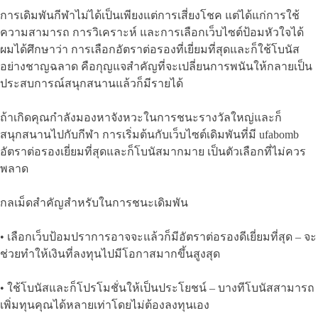
การเดิมพันกีฬาไม่ได้เป็นเพียงแต่การเสี่ยงโชค แต่ได้แก่การใช้
ความสามารถ การวิเคราะห์ และการเลือกเว็บไซต์ป้อมหัวใจได้
ผมได้ศึกษาว่า การเลือกอัตราต่อรองที่เยี่ยมที่สุดและก็ใช้โบนัส
อย่างชาญฉลาด คือกุญแจสำคัญที่จะเปลี่ยนการพนันให้กลายเป็น
ประสบการณ์สนุกสนานแล้วก็มีรายได้
ถ้าเกิดคุณกำลังมองหาจังหวะในการชนะรางวัลใหญ่และก็
สนุกสนานไปกับกีฬา การเริ่มต้นกับเว็บไซต์เดิมพันที่มี ufabomb
อัตราต่อรองเยี่ยมที่สุดและก็โบนัสมากมาย เป็นตัวเลือกที่ไม่ควร
พลาด
กลเม็ดสำคัญสำหรับในการชนะเดิมพัน
• เลือกเว็บป้อมปราการอาจจะแล้วก็มีอัตราต่อรองดีเยี่ยมที่สุด – จะ
ช่วยทำให้เงินที่ลงทุนไปมีโอกาสมากขึ้นสูงสุด
• ใช้โบนัสและก็โปรโมชั่นให้เป็นประโยชน์ – บางทีโบนัสสามารถ
เพิ่มทุนคุณได้หลายเท่าโดยไม่ต้องลงทุนเอง