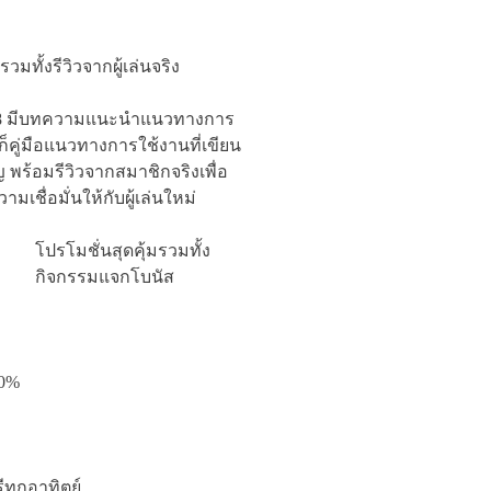
วมทั้งรีวิวจากผู้เล่นจริง
us88 มีบทความแนะนำแนวทางการ
วก็คู่มือแนวทางการใช้งานที่เขียน
 พร้อมรีวิวจากสมาชิกจริงเพื่อ
มเชื่อมั่นให้กับผู้เล่นใหม่
โปรโมชั่นสุดคุ้มรวมทั้ง
กิจกรรมแจกโบนัส
00%
ทุกอาทิตย์