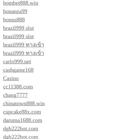
bombet888.win
bonanza99
bonus888
brazil999 slot
brazil999 slot
brazil999 ทางเข้า
brazil999 ทางเข้า
carlo999.net
cashgame168
Casino
cc11388.com
chang7777
chinatown888.win
cupcake88x.com
daruma1688.com
dgb222hot.com
dgb222hot.com