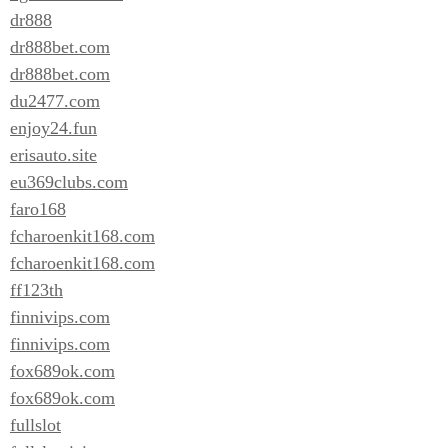
dr888
dr888bet.com
dr888bet.com
du2477.com
enjoy24.fun
erisauto.site
eu369clubs.com
faro168
fcharoenkit168.com
fcharoenkit168.com
ff123th
finnivips.com
finnivips.com
fox689ok.com
fox689ok.com
fullslot