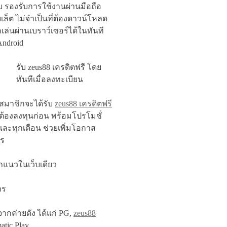
บ รองรับการใช้งานผ่านมือถือ
ล็ต ไม่จำเป็นที่ต้องดาวน์โหลด
ล่นผ่านเบราว์เซอร์ได้ในทันที
Android
รับ zeus88 เครดิตฟรี โดย
ทันทีเมื่อลงทะเบียน
 สมาชิกจะได้รับ
zeus88 เครดิตฟรี
ม่ต้องลงทุนก่อน พร้อมโปรโมชั่
และทุกเดือน ช่วยเพิ่มโอกาส
ไร
กแนวในเว็บเดียว
าร
ากค่ายดัง ได้แก่ PG,
zeus88
atic Play