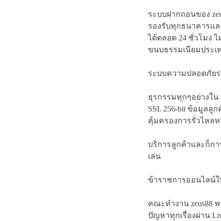
ระบบฝากถอนของ zeus
รองรับทุกธนาคารและ
ได้ตลอด 24 ชั่วโมง ไม
ขนบธรรมเนียมประเ
ระบบความปลอดภัยร
ธุรกรรมทุกๆอย่างใน 
SSL 256-bit ข้อมูลลู
คุ้มครองการรั่วไหล
บริการลูกค้าและก็การ
เล่น
ข้าราชการออนไลน์ให
คณะทำงาน zeus88 พร
ปัญหาทุกเรื่องผ่าน Live