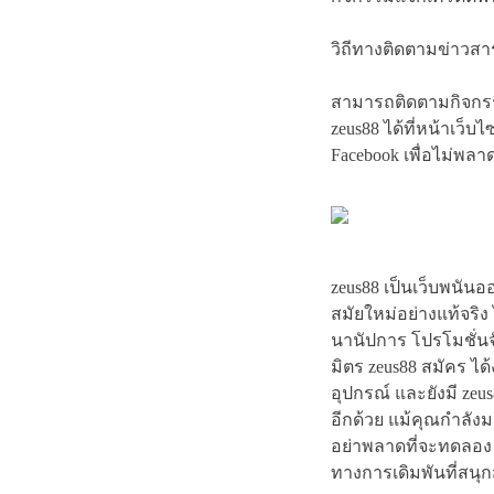
วิถีทางติดตามข่าวสา
สามารถติดตามกิจกร
zeus88 ได้ที่หน้าเว็บ
Facebook เพื่อไม่พลา
zeus88 เป็นเว็บพนันอ
สมัยใหม่อย่างแท้จริง 
นานัปการ โปรโมชั่นจั
มิตร zeus88 สมัคร ได
อุปกรณ์ และยังมี zeu
อีกด้วย แม้คุณกำลังมอ
อย่าพลาดที่จะทดลอง z
ทางการเดิมพันที่สนุกส