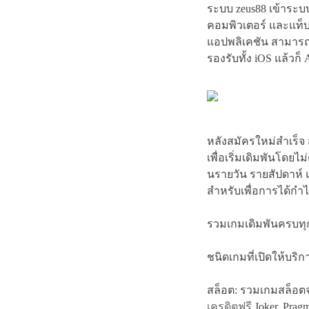
ระบบ zeus88 เข้าระบ
คอมพิวเตอร์ และแท็บเ
แอปพลิเคชัน สามารถเ
รองรับทั้ง iOS แล้วก็ 
หลังสมัครใหม่สำเร็จ
เพื่อเริ่มเดิมพันโดยไ
นรายวัน รายสัปดาห์ 
สำหรับเพื่อการได้กำ
รวมเกมเดิมพันครบทุ
ชนิดเกมที่เปิดให้บริก
สล็อต: รวมเกมสล็อตจ
เครดิตฟรี
Joker, Pragm