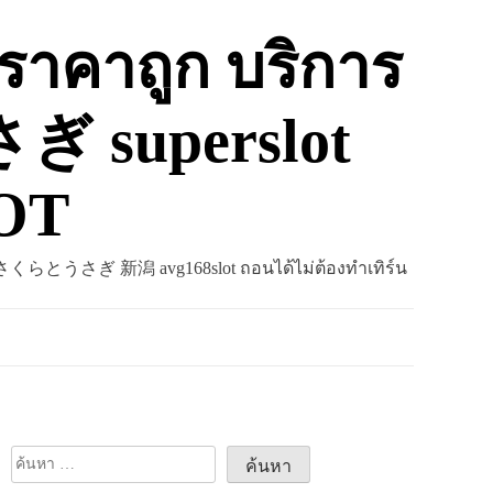
 ราคาถูก บริการ
さぎ superslot
LOT
ดปี さくらとうさぎ 新潟 avg168slot ถอนได้ไม่ต้องทำเทิร์น
ค้นหา