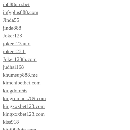
ib888pro.bet
infyplus888.com
Jinda55
jinda888
Joker123
joker123auto
joker123th
Joker123th.com
judhai168
khumsup888.me
kimchibetbet.com
kingdom66
kingromans789.com
kingxxxbet123.com
kingxxxbet123.com
kiss918
kitti999vip.com