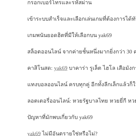
กรอกเบอร์โทรและรหัสผ่าน
เข้าระบบสำเร็จและเลือกเล่นเกมที่ต้องการได้ทั
เกมพนันยอดฮิตที่มีให้เลือกบน yak69
สล็อตออนไลน์ จากค่ายชั้นหนึ่งมากยิ่งกว่า 30 
คาสิโนสด:
yak69
บาคาร่า รูเล็ต ไฮโล เสือมังก
แทงบอลออนไลน์ ครบทุกคู่ อีกทั้งลีกเล็กแล้วก็
ลอตเตอรี่ออนไลน์: หวยรัฐบาลไทย หวยยี่กี ห
ปัญหาที่มักพบเกี่ยวกับ yak69
yak69
ไม่มีอันตรายใช่หรือไม่?