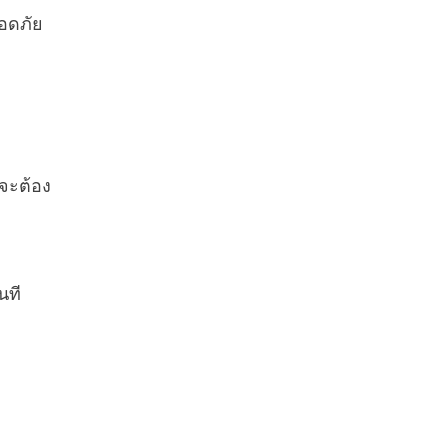
ลอดภัย
นจะต้อง
นที