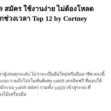
9 สมัคร ใช้งานง่าย ไม่ต้องโหลด
ุกช่วงเวลา Top 12 by Cortney
ผู้เล่นทุกระดับ ไม่ว่าจะเป็นมือใหม่หรือมืออาชีพ ตรงนี้
บ รวมถึงโปรโมชั่นพิเศษ yak69 เครดิตฟรี ที่มอบให้
ยังมีระบบ yak69 สมัคร รวมทั้ง
yak69
เข้าสู่ระบบ ที่
งไม้เครื่องมือ