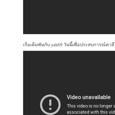
เริ่มเดิมพันกับ yak69 วันนี้เพื่อประสบการณ์คาส