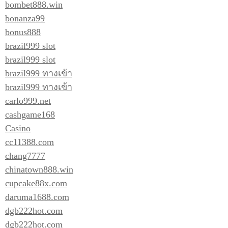
bombet888.win
bonanza99
bonus888
brazil999 slot
brazil999 slot
brazil999 ทางเข้า
brazil999 ทางเข้า
carlo999.net
cashgame168
Casino
cc11388.com
chang7777
chinatown888.win
cupcake88x.com
daruma1688.com
dgb222hot.com
dgb222hot.com