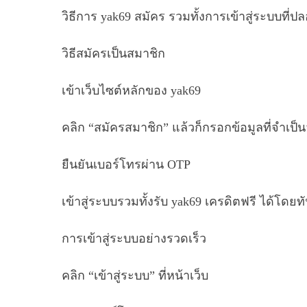
วิธีการ yak69 สมัคร รวมทั้งการเข้าสู่ระบบที่ป
วิธีสมัครเป็นสมาชิก
เข้าเว็บไซต์หลักของ yak69
คลิก “สมัครสมาชิก” แล้วก็กรอกข้อมูลที่จำเป็
ยืนยันเบอร์โทรผ่าน OTP
เข้าสู่ระบบรวมทั้งรับ yak69 เครดิตฟรี ได้โดยทั
การเข้าสู่ระบบอย่างรวดเร็ว
คลิก “เข้าสู่ระบบ” ที่หน้าเว็บ