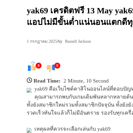
yak69 เครดิตฟรี 13 May yak6
แอปไม่มีขั้นต่ำแน่นอนแตกดีท
1 กรกฎาคม 2025
/
by
Russell Jackson
0
0
Read Time:
2 Minute, 10 Second
yak69 คือเว็บไซต์คาสิโนออนไลน์ที่ตอบปัญหา
คุณสามารถพบกับเกมเดิมพันหลากหลายต้นแบ
ทั้งยังสมาชิกใหม่รวมทั้งสมาชิกปัจจุบัน ทั้งยัง
รวดเร็วทันใจแล้วก็ไม่มีอันตราย รองรับทุกเครื่อ
เหตุผลที่ควรจะเลือกเล่นกับ yak69