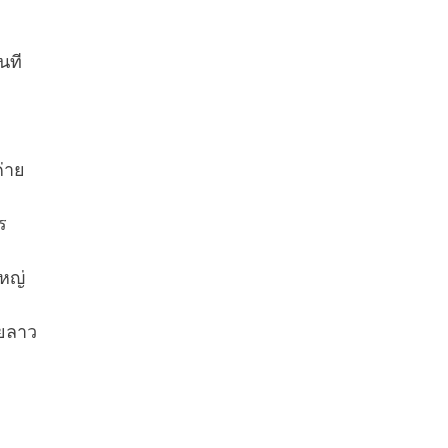
นที
ค่าย
ร
ใหญ่
วยลาว