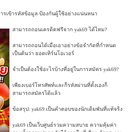
เข้ารหัสข้อมูล ป้องกันผู้ใช้อย่างแน่นหนา
สามารถถอนเครดิตฟรีจาก yak69 ได้ไหม?
สามารถถอนได้เมื่อเอาอย่างข้อจำกัดที่กำหนด
เป็นต้นว่า ยอดเทิร์นโอเวอร์
จำเป็นต้องใช้อะไรบ้างที่อยู่ในการสมัคร yak69?
เพียงเบอร์โทรศัพท์และก็รหัสผ่านที่ตั้งเองก็
สามารถสมัครได้แล้ว
ข้อสรุป: yak69 เป็นคำตอบของนักเดิมพันที่แท้จริง
yak69 เป็นเว็บศูนย์รวมความสบาย ความคุ้มค่า