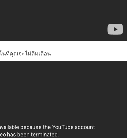
ิโนที่คุณจะไม่ลืมเลือน