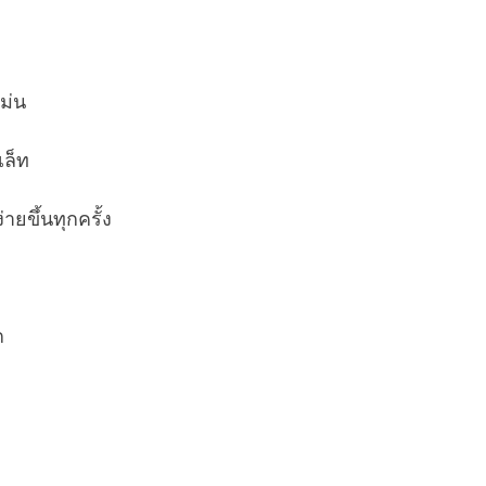
ม่น
เล็ท
ายขึ้นทุกครั้ง
ก