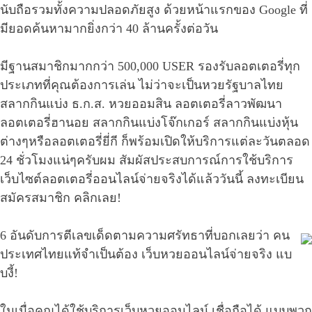
นับถือรวมทั้งความปลอดภัยสูง ด้วยหน้าแรกของ Google ที่
มียอดค้นหามากยิ่งกว่า 40 ล้านครั้งต่อวัน
มีฐานสมาชิกมากกว่า 500,000 USER รองรับลอตเตอรี่ทุก
ประเภทที่คุณต้องการเล่น ไม่ว่าจะเป็นหวยรัฐบาลไทย
สลากกินแบ่ง ธ.ก.ส. หวยออมสิน ลอตเตอรี่ลาวพัฒนา
ลอตเตอรี่ฮานอย สลากกินแบ่งโจ๊กเกอร์ สลากกินแบ่งหุ้น
ต่างๆหรือลอตเตอรี่ยี่กี ก็พร้อมเปิดให้บริการแต่ละวันตลอด
24 ชั่วโมงแน่ๆครับผม สัมผัสประสบการณ์การใช้บริการ
เว็บไซต์ลอตเตอรี่ออนไลน์จ่ายจริงได้แล้ววันนี้ ลงทะเบียน
สมัครสมาชิก คลิกเลย!
6 อันดับการตีเลขเด็ดตามความศรัทธาที่บอกเลยว่า คน
ประเทศไทยแท้จำเป็นต้อง เว็บหวยออนไลน์จ่ายจริง แบ
บงี้!
ในเมื่อคุณได้ใช้บริการเว็บหวยออนไลน์ เชื่อถือได้ แบบพวก