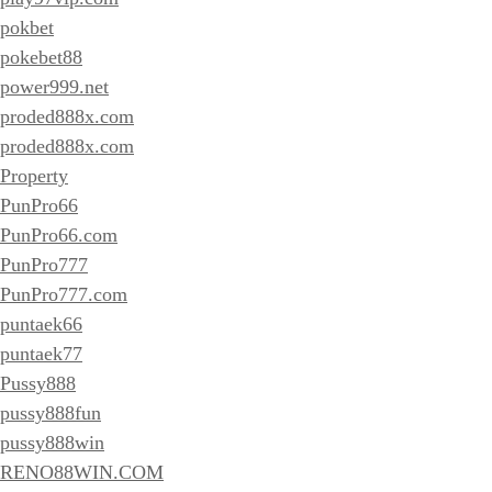
pokbet
pokebet88
power999.net
proded888x.com
proded888x.com
Property
PunPro66
PunPro66.com
PunPro777
PunPro777.com
puntaek66
puntaek77
Pussy888
pussy888fun
pussy888win
RENO88WIN.COM