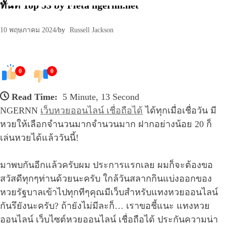
ทันที Top 53 by Fleta ngernn.net
10 พฤษภาคม 2024
/
by
Russell Jackson
0
0
Read Time:
5 Minute, 13 Second
NGERNN
เว็บหวยออนไลน์ เชื่อถือได้
ได้ทุกเมื่อเชื่อวัน มี
หวยให้เลือกจำนวนมากจำนวนมาก ฝากอย่างน้อย 20 ก็
เล่นหวยได้แล้ววันนี้!
มาพบกันอีกแล้วครับผม ประการแรกเลย ผมก็จะต้องขอ
สวัสดีทุกๆท่านด้วยนะครับ ใกล้วันสลากกินแบ่งออกของ
หวยรัฐบาลเข้าไปทุกทีๆคุณมีเว็บสำหรับแทงหวยออนไลน์
กันรึยังนะครับ? ถ้ายังไม่มีละก็… เราขอชี้แนะ แทงหวย
ออนไลน์ เว็บไซต์หวยออนไลน์ เชื่อถือได้ ประกันความน่า