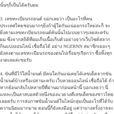
นั้นๆก็เป็นได้ครับผม
3. เลขทะเบียนรถยนต์ บอกเลยว่า เป็นอะไรที่คน
ประเทศไทยชอบมากๆยิ่งถ้าผู้ใดกันแน่ออกรถใหม่ล่ะก็ จะ
ยิ่งตามเลขทะเบียนรถยนต์คันนั้นไปแบบยาวๆเลยล่ะครับ
ผม ซึ่งจากสถิติที่ผมเก็บเนื้อเก็บตัวอย่างจากเว็บไซต์สลาก
กินแบ่งออนไลน์ เชื่อถือได้ อย่าง NGERNN สมาชิกเยอะๆ
ยังคงตามเลขทะเบียนรถของตนไปเรื่อยๆเรียกว่า ซื้อทิ้งทุก
งวดเลยล่ะขอรับ
4. ขันที่มีไว้ใส่น้ำมนต์ มีคนใดกันแน่เคยได้เลขเด็ดจากขัน
น้ำมนต์บ้างหรือเปล่านะครับ เว็บหวยออนไลน์ เชื่อถือได้ ถ้า
หากย้อนกลับไปหลายปีที่ผ่านมาก่อนหน้านี้ บอกเลยว่า นี่
แหละเป็นลาสบอสตัวหนึ่งของแวดวงตีเลขเด็ดของชาวไทย
เลยครับ การส่งภาพขันน้ำมนต์ในไลน์กลุ่มเป็นอะไรที่ได้รับ
ความนิยมมากมาย ตอนนี้ก็ยังคงมีอยู่ แต่ว่าบางครั้งอาจจะ