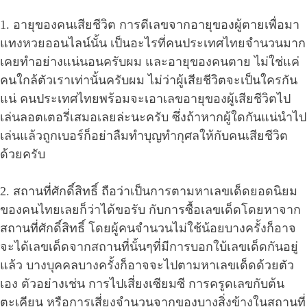
1. อายุของคนเสียชีวิต การตีเลขจากอายุของผู้ตายเพื่อมา
แทงหวยออนไลน์นั้น เป็นอะไรที่คนประเทศไทยจำนวนมาก
เคยทำอย่างแน่นอนครับผม และอายุของคนตาย ไม่ใช่แค่
คนใกล้ตัวเราเท่านั้นครับผม ไม่ว่าผู้เสียชีวิตจะเป็นใครกัน
แน่ คนประเทศไทยพร้อมจะเอาเลขอายุของผู้เสียชีวิตไป
เล่นลอตเตอรี่เสมอเลยล่ะนะครับ ซึ่งถ้าหากผู้ใดกันแน่นำไป
เล่นแล้วถูกเบอร์ก็อย่าลืมทำบุญทำกุศลให้กับคนเสียชีวิต
ด้วยครับ
2. สถานที่ศักดิ์สิทธิ์ ถือว่าเป็นการตามหาเลขเด็ดยอดนิยม
ของคนไทยเลยก็ว่าได้ขอรับ กับการซื้อเลขเด็ดโดยหาจาก
สถานที่ศักดิ์สิทธิ์ โดยผู้คนจำนวนไม่ใช้น้อยบางครั้งก็อาจ
จะได้เลขเด็ดจากสถานที่นั้นๆที่มีการบอกใบ้เลขเด็ดกันอยู่
แล้ว บางบุคคลบางครั้งก็อาจจะไปตามหาเลขเด็ดด้วยตัว
เอง ตัวอย่างเช่น การไปเสี่ยงเซียมซี การครูดเลขกับต้น
ตะเคียน หรือการเสี่ยงจำนวนจากของบางสิ่งข้างในสถานที่