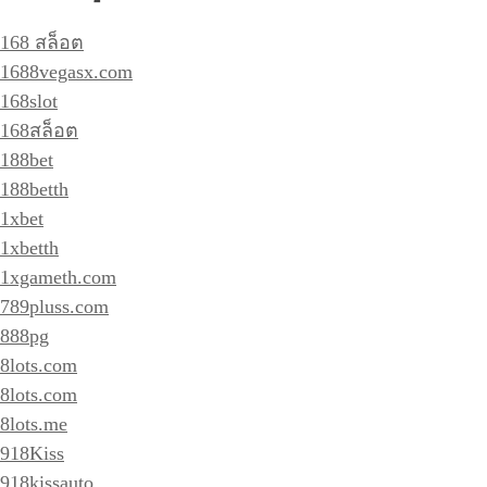
อ
ง
168 สล็อต
1688vegasx.com
168slot
168สล็อต
188bet
188betth
1xbet
1xbetth
1xgameth.com
789pluss.com
888pg
8lots.com
8lots.com
8lots.me
918Kiss
918kissauto