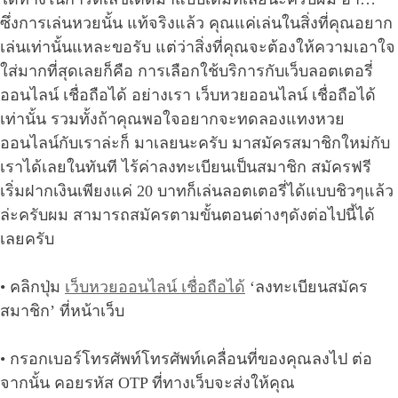
ซึ่งการเล่นหวยนั้น แท้จริงแล้ว คุณแค่เล่นในสิ่งที่คุณอยาก
เล่นเท่านั้นแหละขอรับ แต่ว่าสิ่งที่คุณจะต้องให้ความเอาใจ
ใส่มากที่สุดเลยก็คือ การเลือกใช้บริการกับเว็บลอตเตอรี่
ออนไลน์ เชื่อถือได้ อย่างเรา เว็บหวยออนไลน์ เชื่อถือได้
เท่านั้น รวมทั้งถ้าคุณพอใจอยากจะทดลองแทงหวย
ออนไลน์กับเราล่ะก็ มาเลยนะครับ มาสมัครสมาชิกใหม่กับ
เราได้เลยในทันที ไร้ค่าลงทะเบียนเป็นสมาชิก สมัครฟรี
เริ่มฝากเงินเพียงแค่ 20 บาทก็เล่นลอตเตอรี่ได้แบบชิวๆแล้ว
ล่ะครับผม สามารถสมัครตามขั้นตอนต่างๆดังต่อไปนี้ได้
เลยครับ
• คลิกปุ่ม
เว็บหวยออนไลน์ เชื่อถือได้
‘ลงทะเบียนสมัคร
สมาชิก’ ที่หน้าเว็บ
• กรอกเบอร์โทรศัพท์โทรศัพท์เคลื่อนที่ของคุณลงไป ต่อ
จากนั้น คอยรหัส OTP ที่ทางเว็บจะส่งให้คุณ