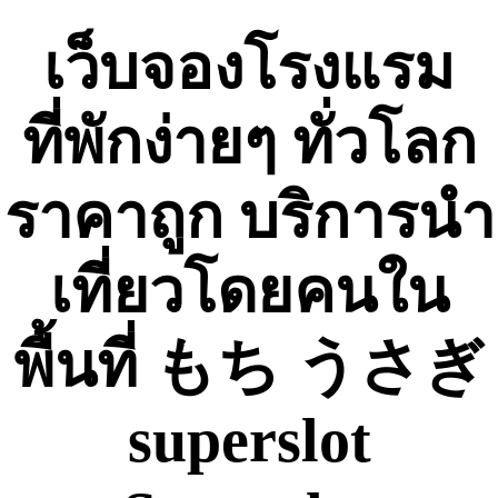
Skip
to
เว็บจองโรงแรม
content
ที่พักง่ายๆ ทั่วโลก
ราคาถูก บริการนำ
เที่ยวโดยคนใน
พื้นที่ もち うさぎ
superslot