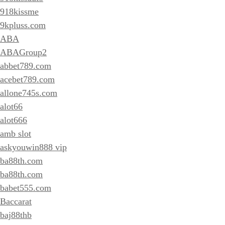
918kissme
9kpluss.com
ABA
ABAGroup2
abbet789.com
acebet789.com
allone745s.com
alot66
alot666
amb slot
askyouwin888 vip
ba88th.com
ba88th.com
babet555.com
Baccarat
baj88thb