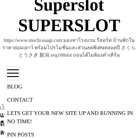
Superslot
SUPERSLOT
https://www.mochi-usagi.com มองหาโรงแรม รีสอร์ท บ้านพักใน
ราคาย่อมเยาว์ พร้อมโปรโมชั่นและส่วนลดพิเศษตลอดปี さくら
とうさぎ 新潟 avg168slot ถอนได้ไม่ต้องทำเทิร์น
BLOG
CONTACT
เว็บหวยออนไลน์จ่ายจริง
LETS GET YOUR NEW SITE UP AND RUNNING IN
แทงหวยออนไลน์ 19 ก.ค. 2024 เว็บหวยออนไลน์ เชื่อ
NO TIME!
ถือได้ จ่ายแพงที่สุดเหมาะกับสายมู ไม่มีเลขอั้นบาท
ละ 1000 เว็บหวยออนไลน์จ่ายจริง ถูกปุ้บ ถอนเงินได้
PIN POSTS