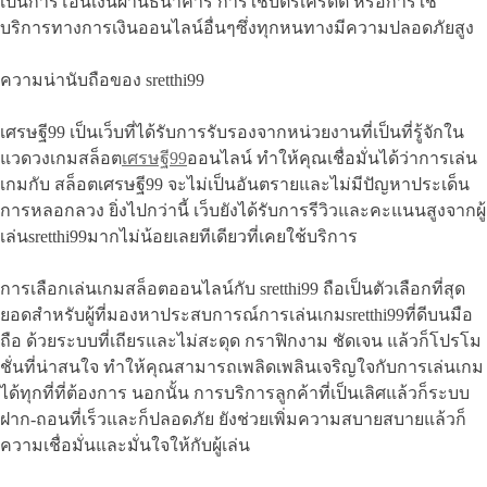
เป็นการโอนเงินผ่านธนาคาร การใช้บัตรเครดิต หรือการใช้
บริการทางการเงินออนไลน์อื่นๆซึ่งทุกหนทางมีความปลอดภัยสูง
ความน่านับถือของ sretthi99
เศรษฐี99 เป็นเว็บที่ได้รับการรับรองจากหน่วยงานที่เป็นที่รู้จักใน
แวดวงเกมสล็อต
เศรษฐี99
ออนไลน์ ทำให้คุณเชื่อมั่นได้ว่าการเล่น
เกมกับ สล็อตเศรษฐี99 จะไม่เป็นอันตรายและไม่มีปัญหาประเด็น
การหลอกลวง ยิ่งไปกว่านี้ เว็บยังได้รับการรีวิวและคะแนนสูงจากผู้
เล่นsretthi99มากไม่น้อยเลยทีเดียวที่เคยใช้บริการ
การเลือกเล่นเกมสล็อตออนไลน์กับ sretthi99 ถือเป็นตัวเลือกที่สุด
ยอดสำหรับผู้ที่มองหาประสบการณ์การเล่นเกมsretthi99ที่ดีบนมือ
ถือ ด้วยระบบที่เถียรและไม่สะดุด กราฟิกงาม ชัดเจน แล้วก็โปรโม
ชั่นที่น่าสนใจ ทำให้คุณสามารถเพลิดเพลินเจริญใจกับการเล่นเกม
ได้ทุกที่ที่ต้องการ นอกนั้น การบริการลูกค้าที่เป็นเลิศแล้วก็ระบบ
ฝาก-ถอนที่เร็วและก็ปลอดภัย ยังช่วยเพิ่มความสบายสบายแล้วก็
ความเชื่อมั่นและมั่นใจให้กับผู้เล่น