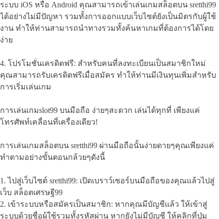
ระบบ iOS หรือ Android คุณสามารถเข้าเล่นเกมสล็อตบน sretthi99
ได้อย่างไม่มีปัญหา รวมทั้งการออกแบบเว็บไซต์ยังเป็นมิตรกับผู้ใช้
งาน ทำให้ท่านสามารถนำทางรวมทั้งค้นหาเกมที่ต้องการได้โดย
ง่าย
4. โปรโมชั่นเครดิตฟรี: สำหรับคนที่ลงทะเบียนเป็นสมาชิกใหม่
คุณสามารถรับเครดิตฟรีเมื่อสมัคร ทำให้ท่านมีเงินทุนเพิ่มสำหรับ
การเริ่มเล่นเกม
การเล่นเกมslot99 บนมือถือ ง่ายๆสะดวก เล่นได้ทุกที่ เพียงแค่
โทรศัพท์เคลื่อนที่เครื่องเดียว!
การเล่นเกมสล็อตบน sretthi99 ผ่านมือถือนั้นง่ายดายๆคุณเพียงแค่
ทำตามอย่างขั้นตอนกล้วยๆดังนี้
1. ไปสู่เว็บไซต์ sretthi99: เปิดเบราว์เซอร์บนมือถือของคุณแล้วไปสู่
เว็บ สล็อตเศรษฐี99
2. เข้าระบบหรือสมัครเป็นสมาชิก: หากคุณมีบัญชีแล้ว ให้เข้าสู่
ระบบด้วยชื่อผู้ใช้รวมทั้งรหัสผ่าน หากยังไม่มีบัญชี ให้คลิกที่ปุ่ม