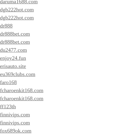
daruma1688.com
dgb222hot.com
dgb222hot.com
dr888
dr888bet.com
dr888bet.com
du2477.com
enjoy24.fun
erisauto.site
eu369clubs.com
faro168
fcharoenkit168.com
fcharoenkit168.com
ff123th
finnivips.com
finnivips.com
fox689ok.com