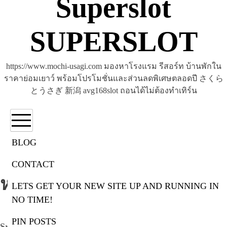
Superslot
SUPERSLOT
https://www.mochi-usagi.com มองหาโรงแรม รีสอร์ท บ้านพักใน
ราคาย่อมเยาว์ พร้อมโปรโมชั่นและส่วนลดพิเศษตลอดปี さくら
とうさぎ 新潟 avg168slot ถอนได้ไม่ต้องทำเทิร์น
BLOG
CONTACT
หมวดหมู่:
PunPro66.com
LETS GET YOUR NEW SITE UP AND RUNNING IN
NO TIME!
PIN POSTS
Sretthi99 St99.biz 5 AUG 67 Top 51 by Elizbeth