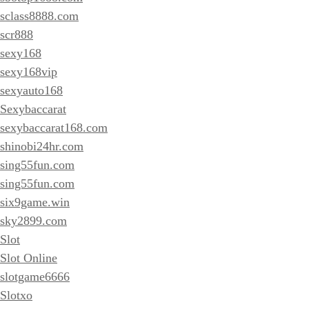
sclass8888.com
scr888
sexy168
sexy168vip
sexyauto168
Sexybaccarat
sexybaccarat168.com
shinobi24hr.com
sing55fun.com
sing55fun.com
six9game.win
sky2899.com
Slot
Slot Online
slotgame6666
Slotxo