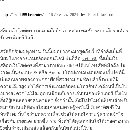
https://sretthi99.bet/enter/
16 สิงหาคม 2024
by
Russell Jackson
สล็อตเว็บไซต์ตรง เล่นบนมือถือ ภาพสวย คมชัด ระบบเถียร สมัคร
รับเครดิตฟรีวันนี้
สวัสดีครับผมทุกท่าน วันนี้ผมอยากจะมาพูดถึงเว็บที่กำลังเป็นที่
นิยมในวงการเกมสล็อตออนไลน์ มันก็คือ
sretthi99
ซึ่งเป็นเว็บ
สล็อตเว็บไซต์ตรงที่สามารถเล่นsretthi99ได้บนโทรศัพท์มือถือ ไม่
ว่าจะเป็นระบบ iOS หรือ Android โดยลักษณะเด่นของ เว็บไซต์นี้
เป็นคุณภาพของภาพกราฟิกที่สวยงาม คมชัด แล้วก็ระบบที่มี
ความเถียรสูง ทำให้การเล่นเกมสล็อตบนโทรศัพท์เคลื่อนที่เป็นไป
อย่างสะดวก ไม่มีสะดุด เหมือนกับการเล่นบนคอมพิวเตอร์ ซึ่งเป็น
สิ่งที่ผู้เล่นหลายๆคนตามหา ยิ่งกว่านั้น ยังมีโปรโมชั่นพิเศษสำหรับ
สมาชิกใหม่ที่พึงพอใจสมัครเล่นเศรษฐี99วันนี้ รับเครดิตฟรีใน
ทันที! ผมมั่นใจว่าบทความนี้จะช่วยให้คุณมีความรู้ความเข้าใจ
เกี่ยวกับ sretthi99 มากขึ้น รวมทั้งทำให้คุณตัดสินใจได้ง่ายดายมาก
ยิ่งขึ้นว่าจะเลือกเล่นสล็อตกับเว็บไซต์แห่งนี้ไหม