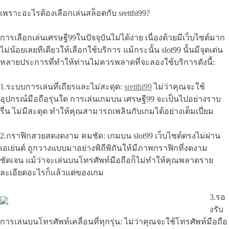
เพราะอะไรต้องเลือกเล่นสล็อตกับ sretthi99?
การเลือกเล่นเศรษฐี99ในปัจจุบันไม่ได้ง่าย เนื่องด้วยมีเว็บไซต์มาก
ไม่น้อยเลยทีเดียวให้เลือกใช้บริการ แม้กระนั้น slot99 นั้นมีจุดเด่น
หลายประการที่ทำให้ท่านไม่ควรพลาดที่จะลองใช้บริการดังนี้:
1.ระบบการเล่นที่เถียรและไม่สะดุด:
sretthi99
ไม่ว่าคุณจะใช้
อุปกรณ์มือถือรุ่นใด การเล่นเกมบน เศรษฐี99 จะเป็นไปอย่างราบ
รื่น ไม่มีสะดุด ทำให้คุณสามารถเพลินกับเกมได้อย่างเต็มเปี่ยม
2.กราฟิกสวยสดงดงาม คมชัด: เกมบน slot99 เว็บไซต์ตรงไม่ผ่าน
เอเย่นต์ ถูกวางแบบมาอย่างพิถีพิถันให้มีภาพกราฟิกที่งดงาม
ชัดเจน แม้ว่าจะเล่นบนโทรศัพท์มือถือก็ไม่ทำให้คุณพลาดราย
ละเอียดอะไรก็แล้วแต่ของเกม
3.รอ
งรับ
การเล่นบนโทรศัพท์เคลื่อนที่ทุกรุ่น: ไม่ว่าคุณจะใช้โทรศัพท์มือถือ