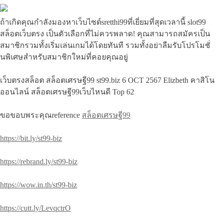
ถ้าเกิดคุณกำลังมองหาเว็บไซต์sretthi99ที่เยี่ยมที่สุดเวลานี้ slot99
สล็อตเว็บตรง เป็นตัวเลือกที่ไม่ควรพลาด! คุณสามารถสมัครเป็น
สมาชิกรวมทั้งเริ่มเล่นเกมได้โดยทันที รวมทั้งอย่าลืมรับโปรโมชั่
นพิเศษสำหรับสมาชิกใหม่ที่คอยคุณอยู่
เว็บตรงสล็อต สล็อตเศรษฐี99 st99.biz 6 OCT 2567 Elizbeth คาสิโน
ออนไลน์ สล็อตเศรษฐี99เว็บไหนดี Top 62
ขอขอบพระคุณreference
สล็อตเศรษฐี99
https://bit.ly/st99-biz
https://rebrand.ly/st99-biz
https://wow.in.th/st99-biz
https://cutt.ly/LevqctrO