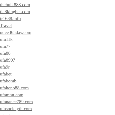
thehulk888.com
tia8kingbet.com
tr1688.info
Travel
udee365day.com
ufa11k
ufa77
ufa88
ufa8997
ufa9r
ufabet
ufabomb
ufaheno88.com
ufamnn.com
ufanance789.com
ufasocietyth.com