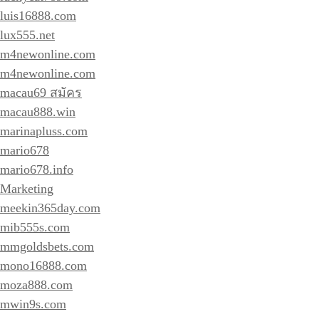
luis16888.com
lux555.net
m4newonline.com
m4newonline.com
macau69 สมัคร
macau888.win
marinapluss.com
mario678
mario678.info
Marketing
meekin365day.com
mib555s.com
mmgoldsbets.com
mono16888.com
moza888.com
mwin9s.com