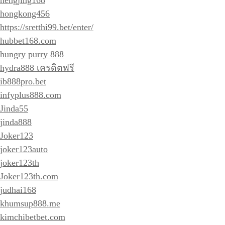
hongkong456
https://sretthi99.bet/enter/
hubbet168.com
hungry purry 888
hydra888 เครดิตฟรี
ib888pro.bet
infyplus888.com
Jinda55
jinda888
Joker123
joker123auto
joker123th
Joker123th.com
judhai168
khumsup888.me
kimchibetbet.com