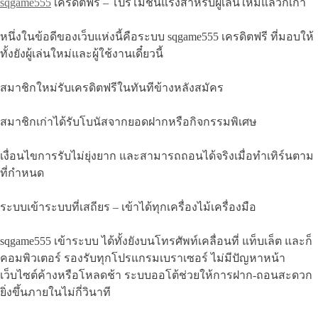
sqgame555
เครดิตฟรี – โปรโมชั่นแรงสำหรับผู้เล่นใหม่แล้วก็เก่า
หนึ่งในข้อดีของเว็บแห่งนี้คือระบบ sqgame555 เครดิตฟรี ที่มอบให้
ทั้งยังผู้เล่นใหม่และผู้ใช้งานเดี๋ยวนี้
สมาชิกใหม่รับเครดิตฟรีในทันทีข้างหลังสมัคร
สมาชิกเก่าได้รับโบนัสจากยอดฝากหรือกิจกรรมพิเศษ
เงื่อนไขการรับไม่ยุ่งยาก และสามารถถอนได้จริงเมื่อทำเทิร์นตาม
ที่กำหนด
ระบบเข้าระบบที่เสถียร – เข้าได้ทุกเครื่องไม้เครื่องมือ
sqgame555 เข้าระบบ ได้ทั้งยังบนโทรศัพท์เคลื่อนที่ แท็บเล็ต และก็
คอมพิวเตอร์ รองรับทุกโปรแกรมเบราเซอร์ ไม่มีปัญหาหน้า
เว็บไซต์ค้างหรือโหลดช้า ระบบออโต้ช่วยให้การฝาก-ถอนสะดวก
ยิ่งขึ้นภายในไม่กี่วินาที