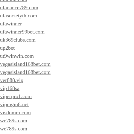
ufanance789.com
ufasocietyth.com
ufawinner
ufawinner99bet.com
uk369clubs.com
up2bet
ut9winwin.com
vegasisland168bet.com
vegasisland168bet.com
ver888.vip
vip168sa
viperpro1.com
vipmgm8.net
visdomm.com
we789s.com
we789s.com