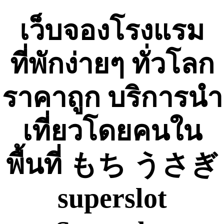
Skip
to
เว็บจองโรงแรม
content
ที่พักง่ายๆ ทั่วโลก
ราคาถูก บริการนำ
เที่ยวโดยคนใน
พื้นที่ もち うさぎ
superslot