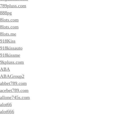
789pluss.com
888pg
8lots.com
8lots.com
8lots.me
918Kiss
918kissauto
918kissme
9kpluss.com
ABA
ABAGroup2
abbet789.com
acebet789.com
allone745s.com
alot66
alot666