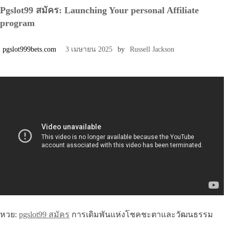
Pgslot99 สมัคร: Launching Your personal Affiliate
program
pgslot999bets.com
3 เมษายน 2025
by
Russell Jackson
หวย:
pgslot99 สมัคร
การเดิมพันแห่งโชคชะตาและวัฒนธรรม