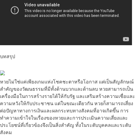
บทสรุป
หวยไม่ใช่แค่เพียงเกมแห่งโชคชะตาหรือโอกาส แต่เป็นสัญลักษณ์
สำคัญของวัฒนธรรมที่มีทั้งด้านบวกและด้านลบ หวยสามารถเป็น
เครื่องมือในการสร้างรายได้ให้กับรัฐ และเสริมสร้างความเชื่อและ
ความหวังให้กับประชาชน แต่ในขณะเดียวกัน หวยก็สามารถเสี่ยง
ต่อปัญหาทางการเงินและผลกระทบทางสังคมที่อาจเกิดขึ้น การ
ทำความเข้าใจในเรื่องของหวยและการประเมินความเสี่ยงและ
ประโยชน์ที่เกี่ยวข้องจึงเป็นสิ่งสำคัญ ทั้งในระดับบุคคลและระดับ
สังคม