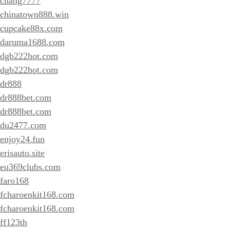
chang7777
chinatown888.win
cupcake88x.com
daruma1688.com
dgb222hot.com
dgb222hot.com
dr888
dr888bet.com
dr888bet.com
du2477.com
enjoy24.fun
erisauto.site
eu369clubs.com
faro168
fcharoenkit168.com
fcharoenkit168.com
ff123th