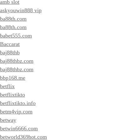
amb slot
askyouwin888 vip
ba88th.com
ba88th.com
babet555.com
Baccarat
baj88thb
baj88thbz.com
baj88thbz.com
bbp168.me
betflix
betflixtikto
betflixtikto.info
betm4vip.com
betway
betwin6666.com
betworld369hot.com