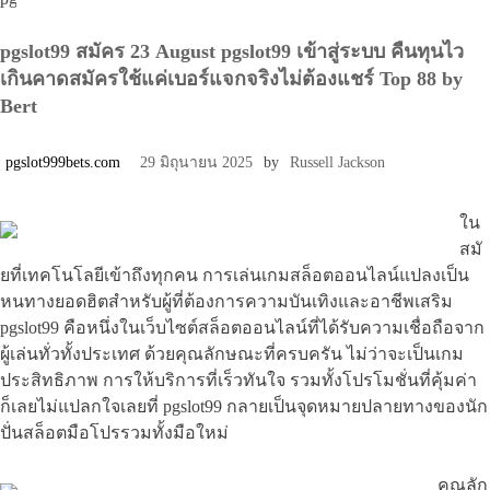
pgslot99 สมัคร 23 August pgslot99 เข้าสู่ระบบ คืนทุนไว
เกินคาดสมัครใช้แค่เบอร์แจกจริงไม่ต้องแชร์ Top 88 by
Bert
pgslot999bets.com
29 มิถุนายน 2025
by
Russell Jackson
ใน
สมั
ยที่เทคโนโลยีเข้าถึงทุกคน การเล่นเกมสล็อตออนไลน์แปลงเป็น
หนทางยอดฮิตสำหรับผู้ที่ต้องการความบันเทิงและอาชีพเสริม
pgslot99 คือหนึ่งในเว็บไซต์สล็อตออนไลน์ที่ได้รับความเชื่อถือจาก
ผู้เล่นทั่วทั้งประเทศ ด้วยคุณลักษณะที่ครบครัน ไม่ว่าจะเป็นเกม
ประสิทธิภาพ การให้บริการที่เร็วทันใจ รวมทั้งโปรโมชั่นที่คุ้มค่า
ก็เลยไม่แปลกใจเลยที่ pgslot99 กลายเป็นจุดหมายปลายทางของนัก
ปั่นสล็อตมือโปรรวมทั้งมือใหม่
คุณลัก