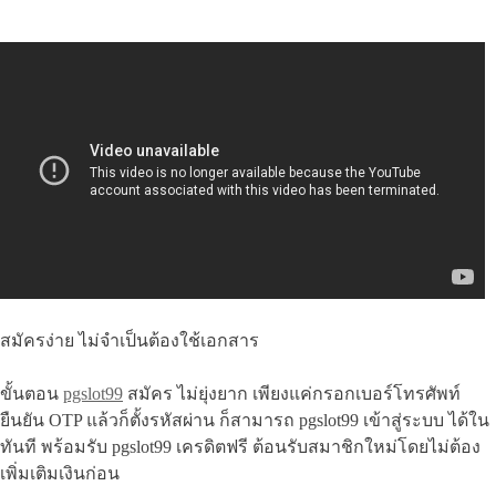
สมัครง่าย ไม่จำเป็นต้องใช้เอกสาร
ขั้นตอน
pgslot99
สมัคร ไม่ยุ่งยาก เพียงแค่กรอกเบอร์โทรศัพท์
ยืนยัน OTP แล้วก็ตั้งรหัสผ่าน ก็สามารถ pgslot99 เข้าสู่ระบบ ได้ใน
ทันที พร้อมรับ pgslot99 เครดิตฟรี ต้อนรับสมาชิกใหม่โดยไม่ต้อง
เพิ่มเติมเงินก่อน