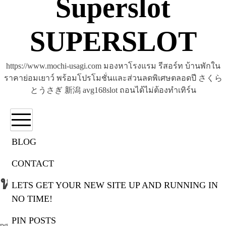
Superslot
SUPERSLOT
https://www.mochi-usagi.com มองหาโรงแรม รีสอร์ท บ้านพักใน
ราคาย่อมเยาว์ พร้อมโปรโมชั่นและส่วนลดพิเศษตลอดปี さくら
とうさぎ 新潟 avg168slot ถอนได้ไม่ต้องทำเทิร์น
BLOG
CONTACT
หมวดหมู่:
pgslot999bets.com
LETS GET YOUR NEW SITE UP AND RUNNING IN
NO TIME!
PIN POSTS
pgslot999bets.com