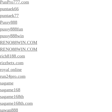
PunPro777.com
puntaek66
puntaek77
Pussy888
pussy888fun
pussy888win
RENO88WIN.COM
RENO88WIN.COM
rich8188.com
rizzbetx.com
royal online
run24pro.com
sagame
sagame168
sagame168th
sagame168th.com
sawan888