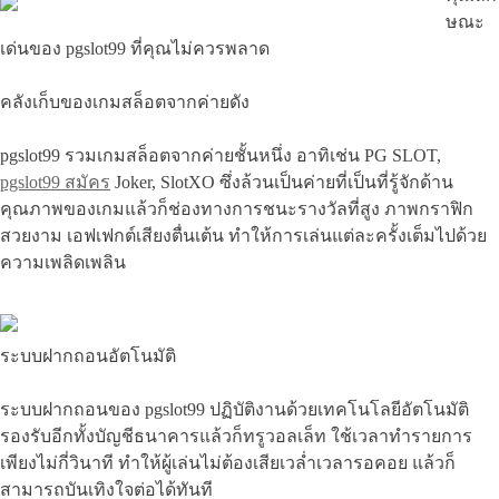
ษณะ
เด่นของ pgslot99 ที่คุณไม่ควรพลาด
คลังเก็บของเกมสล็อตจากค่ายดัง
pgslot99 รวมเกมสล็อตจากค่ายชั้นหนึ่ง อาทิเช่น PG SLOT,
pgslot99 สมัคร
Joker, SlotXO ซึ่งล้วนเป็นค่ายที่เป็นที่รู้จักด้าน
คุณภาพของเกมแล้วก็ช่องทางการชนะรางวัลที่สูง ภาพกราฟิก
สวยงาม เอฟเฟกต์เสียงตื่นเต้น ทำให้การเล่นแต่ละครั้งเต็มไปด้วย
ความเพลิดเพลิน
ระบบฝากถอนอัตโนมัติ
ระบบฝากถอนของ pgslot99 ปฏิบัติงานด้วยเทคโนโลยีอัตโนมัติ
รองรับอีกทั้งบัญชีธนาคารแล้วก็ทรูวอลเล็ท ใช้เวลาทำรายการ
เพียงไม่กี่วินาที ทำให้ผู้เล่นไม่ต้องเสียเวล่ำเวลารอคอย แล้วก็
สามารถบันเทิงใจต่อได้ทันที