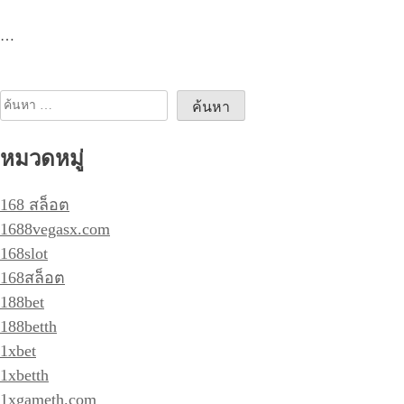
…
ค้นหา
สำหรับ:
หมวดหมู่
168 สล็อต
1688vegasx.com
168slot
168สล็อต
188bet
188betth
1xbet
1xbetth
1xgameth.com