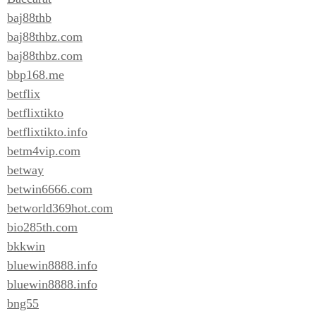
baj88thb
baj88thbz.com
baj88thbz.com
bbp168.me
betflix
betflixtikto
betflixtikto.info
betm4vip.com
betway
betwin6666.com
betworld369hot.com
bio285th.com
bkkwin
bluewin8888.info
bluewin8888.info
bng55