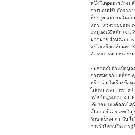
หนึ่งในจุดบกพร่องหลัก
การแอบปรับอัตราการชน
ล็อกยูส แม้กระนั้นเว็
แทรกแซงระบบเกม เพร
เกมjinda55หลัก เช่น PG
มากมาย ผ่านระบบ API
แก้ไขหรือเปลี่ยนค่า RT
อัตราการจ่ายที่เที่ยงธ
• ปลอดภัยด้านข้อมูล
การสมัครกับ สล็อต คุ
หรือกลุ้มใจเรื่องข้อ
ไม่เหมาะสม เพราะว่า
รหัสข้อมูลแบบ SSL En
เดียวกับแบงค์ออนไลน์
เป็นเบอร์โทร เลขบัญชี
รักษาเป็นความลับ ไ
การรั่วไหลหรือการจ