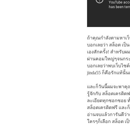
ถ้าคุณกำลังตามหาเว
บอกเลยว่า สล็อต เป็
เองสักครั้ง! สำหรับผมท
ผ่านคอมใหญ่ๆจนกระทั่
บอกเลยว่าพบเว็บไซต์ด
jinda55 ก็คือรักแท้นั้
และก็วันนี้ผมจะพาค
รู้จักกับ สล็อตเครดิต
ละเอียดทุกซอกซอย ทั้
สล็อตเครดิตฟรี และก
อ่านจบแล้วการันตีว่
ใครๆก็เลือก สล็อต เป็