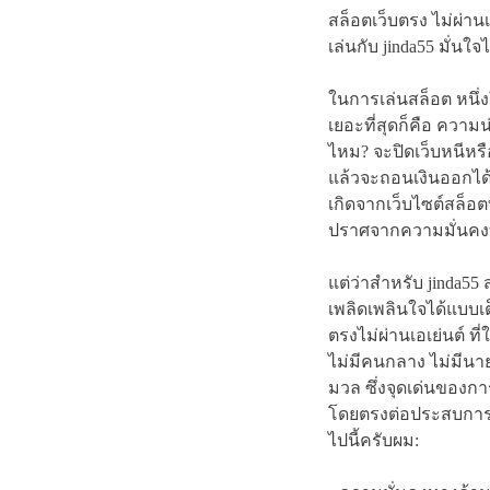
สล็อตเว็บตรง ไม่ผ่าน
เล่นกับ jinda55 มั่นใจ
ในการเล่นสล็อต หนึ่งใน
เยอะที่สุดก็คือ ความน
ไหม? จะปิดเว็บหนีหรื
แล้วจะถอนเงินออกได้ใช
เกิดจากเว็บไซต์สล็อตที
ปราศจากความมั่นคง
แต่ว่าสำหรับ jinda5
เพลิดเพลินใจได้แบบเต็ม
ตรงไม่ผ่านเอเย่นต์ 
ไม่มีคนกลาง ไม่มีนา
มวล ซึ่งจุดเด่นของกา
โดยตรงต่อประสบการณ
ไปนี้ครับผม: