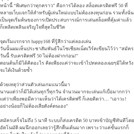
หน้านี้ “พิเศษกว่าทุกคราว” คือการได้ลอง สล็อตเครดิตฟรี 50 ที่
หลายเว็บแจกให้สำหรับผู้เล่นใหม่แบบไม่ต้องลงทุนก่อน รวมทั้งนั่น
เป็นจุดเริ่มต้นของการเปิดประสบการณ์การเล่นสล็อตที่คุ้มค่าแล้ว
ก็เพลิดเพลินเจริญใจที่สุดในชีวิต
จุดเริ่มแรกจาก happy168 ที่รู้สึกว่าแค่ลองเล่น
วันนั้นผมเห็นประชาสัมพันธ์ในโซเชียลเน็ตเวิร์คเขียนไว้ว่า “สมัคร
วันนี้ รับเครดิตฟรี 50 ไม่ต้องฝากก่อน!”
ตอนต้นก็มิได้คิดอะไร คิดเพียงแค่ว่าจะเข้าไปทดลองเฉยๆมิได้หวัง
จะได้เงินด้วยซ้ำ
ด้วยเหตุว่าส่วนตัวเล่นเกมแนวนี้มา
นานแต่ว่าก็มิได้เล่นทุกวี่ทุกวัน จำนวนมากจะเล่นแก้เบื่อมากกว่า
แต่ว่าเพียงพอมีความเห็นว่าได้เครดิตฟรี ก็เลยคิดว่า… “เอาวะ!
อย่างน้อยก็ไม่ต้องเสียตังค์ตนเอง”
สมัครเสร็จไม่ถึง 5 นาที ระบบก็ส่งเครดิต 50 บาทเข้าบัญชีทันทีโดย
อัตโนมัติ ผมนึกออกเลยว่ารู้สึกตื่นเต้นมาก เพราะว่าแค่ขั้นแรกก็