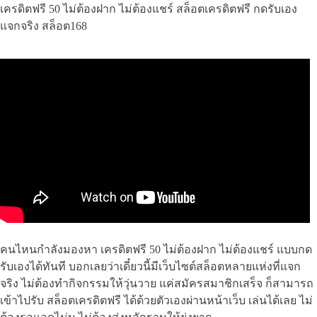
เครดิตฟรี 50 ไม่ต้องฝาก ไม่ต้องแชร์ สล็อตเครดิตฟรี กดรับเอง
แจกจริง สล็อต168
คนไหนกำลังมองหา เครดิตฟรี 50 ไม่ต้องฝาก ไม่ต้องแชร์ แบบกด
รับเองได้ทันที บอกเลยว่าเดี๋ยวนี้มีเว็บไซต์สล็อตหลายแห่งที่แจก
จริง ไม่ต้องทำกิจกรรมให้วุ่นวาย แค่สมัครสมาชิกเสร็จ ก็สามารถ
เข้าไปรับ สล็อตเครดิตฟรี ได้ด้วยตัวเองผ่านหน้าเว็บ เล่นได้เลย ไม่