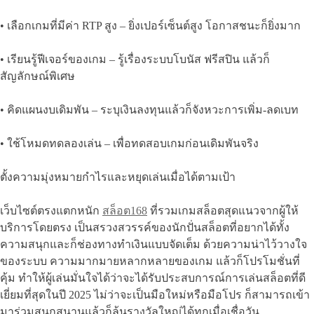
• เลือกเกมที่มีค่า RTP สูง – ยิ่งเปอร์เซ็นต์สูง โอกาสชนะก็ยิ่งมาก
• เรียนรู้ฟีเจอร์ของเกม – รู้เรื่องระบบโบนัส ฟรีสปิน แล้วก็
สัญลักษณ์พิเศษ
• คิดแผนงบเดิมพัน – ระบุเงินลงทุนแล้วก็จังหวะการเพิ่ม-ลดเบท
• ใช้โหมดทดลองเล่น – เพื่อทดสอบเกมก่อนเดิมพันจริง
ตั้งความมุ่งหมายกำไรและหยุดเล่นเมื่อได้ตามเป้า
เว็บไซต์ตรงแตกหนัก
สล็อต168
ที่รวมเกมสล็อตสุดแนวจากผู้ให้
บริการโดยตรง เป็นสรวงสวรรค์ของนักปั่นสล็อตที่อยากได้ทั้ง
ความสนุกและก็ช่องทางทำเงินแบบจัดเต็ม ด้วยความน่าไว้วางใจ
ของระบบ ความมากมายหลากหลายของเกม แล้วก็โปรโมชั่นที่
คุ้ม ทำให้ผู้เล่นมั่นใจได้ว่าจะได้รับประสบการณ์การเล่นสล็อตที่ดี
เยี่ยมที่สุดในปี 2025 ไม่ว่าจะเป็นมือใหม่หรือมือโปร ก็สามารถเข้า
มาร่วมสนุกสนานแล้วก็ลุ้นรางวัลใหญ่ได้ทุกเมื่อเชื่อวัน