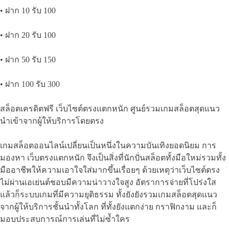
• ฝาก 10 รับ 100
• ฝาก 20 รับ 100
• ฝาก 50 รับ 150
• ฝาก 100 รับ 300
สล็อตเครดิตฟรี เว็บไซต์ตรงแตกหนัก ศูนย์รวมเกมสล็อตสุดแนว
นำเข้าจากผู้ให้บริการโดยตรง
เกมสล็อตออนไลน์เปลี่ยนเป็นหนึ่งในความบันเทิงยอดนิยม การ
มองหา เว็บตรงแตกหนัก จึงเป็นสิ่งที่นักปั่นสล็อตทั้งมือใหม่รวมทั้ง
มืออาชีพให้ความเอาใจใส่มากขึ้นเรื่อยๆ ด้วยเหตุว่าเว็บไซต์ตรง
ไม่ผ่านเอเย่นต์ชอบมีความน่าวางใจสูง อัตราการจ่ายที่โปร่งใส
แล้วก็ระบบเกมที่มีความยุติธรรม ทั้งยังยังรวมเกมสล็อตสุดแนว
จากผู้ให้บริการชั้นนำทั้งโลก ที่ทั้งยังแตกง่าย กราฟิกงาม และก็
มอบประสบการณ์การเล่นที่ไม่ซ้ำใคร