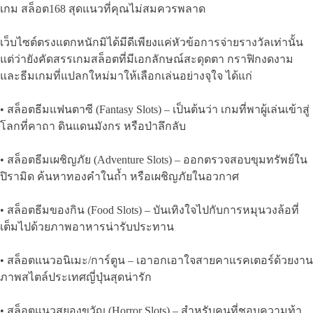
เกม สล็อต168 สุดแนวที่คุณไม่สมควรพลาด
เว็บไซต์ตรงแตกหนักมิได้มีดีเพียงแค่หัวข้อการจ่ายรางวัลเท่านั้น
แต่ว่ายังคัดสรรเกมสล็อตที่มีเอกลักษณ์สะดุดตา กราฟิกงดงาม
และธีมเกมที่แปลกใหม่มาให้เลือกเล่นอย่างจุใจ ได้แก่
• สล็อตธีมแฟนตาซี (Fantasy Slots) – เป็นต้นว่า เกมที่พาผู้เล่นเข้าสู่
โลกที่คาถา ดินแดนมังกร หรือป่าลึกลับ
• สล็อตธีมเผชิญภัย (Adventure Slots) – ออกตรวจสอบขุมทรัพย์ใน
ปิรามิด ค้นหาทองคำในถ้ำ หรือเผชิญภัยในอวกาศ
• สล็อตธีมของกิน (Food Slots) – บันเทิงใจไปกับการหมุนวงล้อที่
เต็มไปด้วยภาพอาหารน่ารับประทาน
• สล็อตแนวอนิเมะ/การ์ตูน – เอาอกเอาใจสายคาแรคเตอร์ด้วยงาน
ภาพสไตล์ประเทศญี่ปุ่นสุดน่ารัก
• สล็อตแนวสยองขวัญ (Horror Slots) – สำหรับคนที่ชอบความท้า