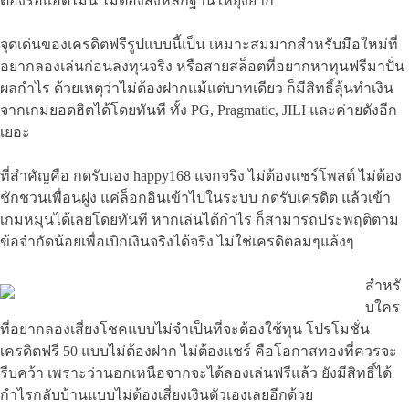
ต้องรอแอดไม่น ไม่ต้องส่งหลักฐานให้ยุ่งยาก
จุดเด่นของเครดิตฟรีรูปแบบนี้เป็น เหมาะสมมากสำหรับมือใหม่ที่
อยากลองเล่นก่อนลงทุนจริง หรือสายสล็อตที่อยากหาทุนฟรีมาปั่น
ผลกำไร ด้วยเหตุว่าไม่ต้องฝากแม้แต่บาทเดียว ก็มีสิทธิ์ลุ้นทำเงิน
จากเกมยอดฮิตได้โดยทันที ทั้ง PG, Pragmatic, JILI และค่ายดังอีก
เยอะ
ที่สำคัญคือ กดรับเอง happy168 แจกจริง ไม่ต้องแชร์โพสต์ ไม่ต้อง
ชักชวนเพื่อนฝูง แค่ล็อกอินเข้าไปในระบบ กดรับเครดิต แล้วเข้า
เกมหมุนได้เลยโดยทันที หากเล่นได้กำไร ก็สามารถประพฤติตาม
ข้อจำกัดน้อยเพื่อเบิกเงินจริงได้จริง ไม่ใช่เครดิตลมๆแล้งๆ
สำหรั
บใคร
ที่อยากลองเสี่ยงโชคแบบไม่จำเป็นที่จะต้องใช้ทุน โปรโมชั่น
เครดิตฟรี 50 แบบไม่ต้องฝาก ไม่ต้องแชร์ คือโอกาสทองที่ควรจะ
รีบคว้า เพราะว่านอกเหนือจากจะได้ลองเล่นฟรีแล้ว ยังมีสิทธิ์ได้
กำไรกลับบ้านแบบไม่ต้องเสี่ยงเงินตัวเองเลยอีกด้วย