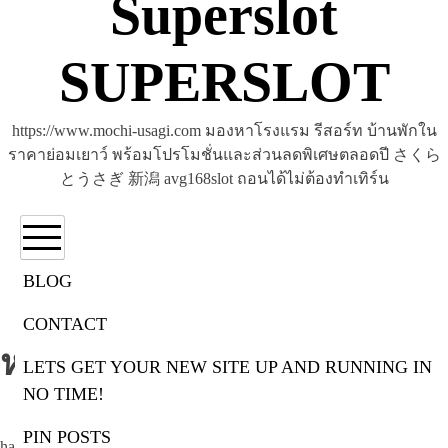
Superslot
SUPERSLOT
https://www.mochi-usagi.com มองหาโรงแรม รีสอร์ท บ้านพักใน
ราคาย่อมเยาว์ พร้อมโปรโมชั่นและส่วนลดพิเศษตลอดปี さくら
とうさぎ 新潟 avg168slot ถอนได้ไม่ต้องทำเทิร์น
BLOG
CONTACT
หมวดหมู่:
happy168
LETS GET YOUR NEW SITE UP AND RUNNING IN
NO TIME!
PIN POSTS
happy168