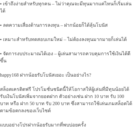
• เข้าถึงง่ายสำหรับทุกคน – ไม่ว่าคุณจะมีทุนมากแค่ไหนก็เริ่มเล่น
ได้
• ลดความเสี่ยงด้านการลงทุน – ฝากน้อยก็ได้ลุ้นโบนัส
• เหมาะสำหรับทดสอบเกมใหม่ – ไม่ต้องลงทุนมากมายก็เล่นได้
• จัดการงบประมาณได้เอง – ผู้เล่นสามารถควบคุมการใช้เงินได้ดี
ขึ้น
happy168 ฝากน้อยรับโบนัสเยอะ เป็นอย่างไร?
สล็อตเครดิตฟรี โปรโมชั่นชนิดนี้ให้โอกาสให้ผู้เล่นที่มีทุนน้อยได้
รับเงินโบนัสเพิ่มจากยอดฝาก ตัวอย่างเช่น ฝาก 10 บาท รับ 100
บาท หรือ ฝาก 50 บาท รับ 200 บาท ซึ่งสามารถใช้เล่นเกมสล็อตได้
ตามข้อตกลงของเว็บไซต์
แบบอย่างโปรฝากน้อยรับมากที่พบบ่อยครั้ง