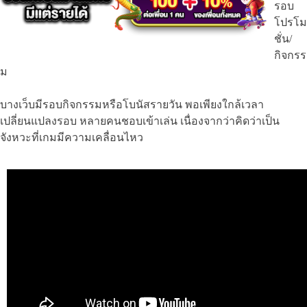
รอบ
โปรโม
ชั่น/
กิจกรร
ม
บางเว็บมีรอบกิจกรรมหรือโบนัสรายวัน พอเพียงใกล้เวลา
เปลี่ยนแปลงรอบ หลายคนชอบเข้าเล่น เนื่องจากว่าคิดว่าเป็น
จังหวะที่เกมมีความเคลื่อนไหว