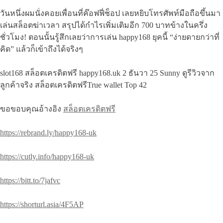
วันหนึ่งผมนั่งคอยเพื่อนที่ค๊อฟฟี่ช็อป เลยหยิบโทรศัพท์มือถือขึ้นมา
เล่นสล็อตฆ่าเวลา สรุปได้กำไรเพิ่มเติมอีก 700 บาทข้างในครึ่ง
ชั่วโมง! ตอนนั้นรู้สึกเลยว่าการเล่น happy168 ยุคนี้ “ง่ายดายกว่าที่
คิด” แล้วก็เข้าถึงได้จริงๆ
slot168 สล็อตเครดิตฟรี happy168.uk 2 ธันวา 25 Sunny ดูรีวิวจาก
ลูกค้าจริง สล็อตเครดิตฟรีTrue wallet Top 42
ขอขอบคุณอ้างอิง
สล็อตเครดิตฟรี
https://rebrand.ly/happy168-uk
https://cutly.info/happy168-uk
https://bitt.to/7jafvc
https://shorturl.asia/4F5AP