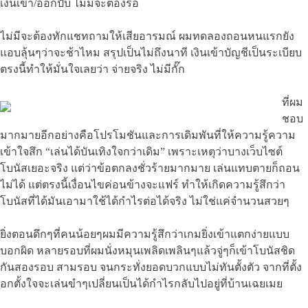
เงินเข้า/ออกปั๊บ ไม่มีจะต้องรอ
ไม่มีจะต้องทักแชทถามให้เสียอารมณ์ ผมทดลองถอนหนแรกยัง
แอบลุ้นๆว่าจะช้าไหม สรุปเป็นไม่ถึงนาที เงินเข้าบัญชีเป็นระเบียบ
ตรงนี้ทำให้มั่นใจเลยว่า จ่ายจริง ไม่มีกั๊ก
ที่ผม
ชอบ
มากมายอีกอย่างคือโปรโมชันและการเดิมพันที่ให้ความรู้ความ
เข้าใจสึก “เล่นได้บันเทิงใจกว่าเดิม” เพราะเหตุว่าบางเว็บไซต์
โบนัสเยอะจริง แต่ว่าข้อตกลงชั่วร้ายมากมาย เล่นแทบตายก็ถอน
ไม่ได้ แต่ตรงนี้เงื่อนไขค่อนข้างจะแฟร์ ทำให้เกิดความรู้สึกว่า
โบนัสที่ได้มันเอามาใช้ได้กำไรต่อได้จริง ไม่ใช่แค่จำนวนสวยๆ
ยิ่งตอนดึกๆที่คนน้อยๆผมมีความรู้สึกว่าเกมยิ่งเข้าแตกง่ายแบบ
บอกผิด หลายรอบที่ผมนั่งหมุนเพลิดเพลินๆแล้วจู่ๆก็เข้าโบนัสชิด
กันสองรอบ สามรอบ จนกระทั่งยอดบวกแบบไม่ทันตั้งตัว จากที่ตั้ง
อกตั้งใจจะเล่นขำๆเปลี่ยนเป็นได้กำไรกลับไปอยู่ที่บ้านเฉยเมย