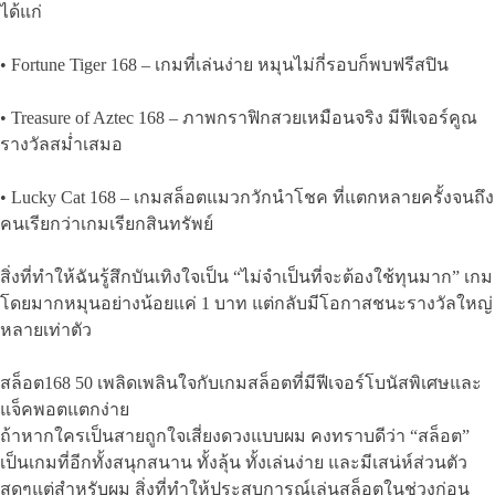
ได้แก่
• Fortune Tiger 168 – เกมที่เล่นง่าย หมุนไม่กี่รอบก็พบฟรีสปิน
• Treasure of Aztec 168 – ภาพกราฟิกสวยเหมือนจริง มีฟีเจอร์คูณ
รางวัลสม่ำเสมอ
• Lucky Cat 168 – เกมสล็อตแมวกวักนำโชค ที่แตกหลายครั้งจนถึง
คนเรียกว่าเกมเรียกสินทรัพย์
สิ่งที่ทำให้ฉันรู้สึกบันเทิงใจเป็น “ไม่จำเป็นที่จะต้องใช้ทุนมาก” เกม
โดยมากหมุนอย่างน้อยแค่ 1 บาท แต่กลับมีโอกาสชนะรางวัลใหญ่
หลายเท่าตัว
สล็อต168 50 เพลิดเพลินใจกับเกมสล็อตที่มีฟีเจอร์โบนัสพิเศษและ
แจ็คพอตแตกง่าย
ถ้าหากใครเป็นสายถูกใจเสี่ยงดวงแบบผม คงทราบดีว่า “สล็อต”
เป็นเกมที่อีกทั้งสนุกสนาน ทั้งลุ้น ทั้งเล่นง่าย และมีเสน่ห์ส่วนตัว
สุดๆแต่สำหรับผม สิ่งที่ทำให้ประสบการณ์เล่นสล็อตในช่วงก่อน