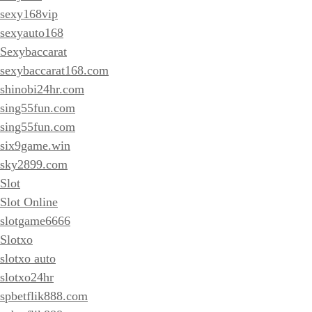
sexy168vip
sexyauto168
Sexybaccarat
sexybaccarat168.com
shinobi24hr.com
sing55fun.com
sing55fun.com
six9game.win
sky2899.com
Slot
Slot Online
slotgame6666
Slotxo
slotxo auto
slotxo24hr
spbetflik888.com