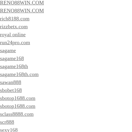
RENO88WIN.COM
RENO88WIN.COM
rich8188.com
rizzbetx.com
royal online
run24pro.com
sagame
sagame168
sagame168th
sagame168th.com
sawan888
sbobet168
sbotop1688.com
sbotop1688.com
sclass8888.com
scr888
sexy168