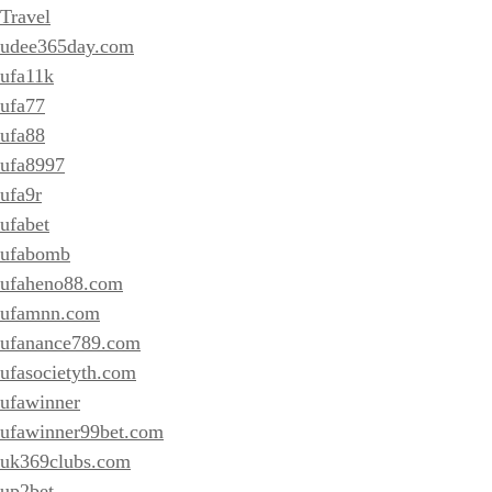
Travel
udee365day.com
ufa11k
ufa77
ufa88
ufa8997
ufa9r
ufabet
ufabomb
ufaheno88.com
ufamnn.com
ufanance789.com
ufasocietyth.com
ufawinner
ufawinner99bet.com
uk369clubs.com
up2bet