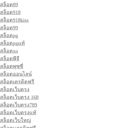
สล็อต89
สล็อต918
สล็อต918kiss
สล็อต99
สล็อตpg
สล็อตpgแท้
สล็อตxo
สล็อตพีจี
สล็อตพุซซี่
สล็อตออนไลน์
สล็อตเครดิตฟรี
สล็อตเว็บตรง
สล็อตเว็บตรง 168
สล็อตเว็บตรง789
สล็อตเว็บตรงแท้
สล็อตเว็บใหญ่
สล็อตเเครดิตฟรี