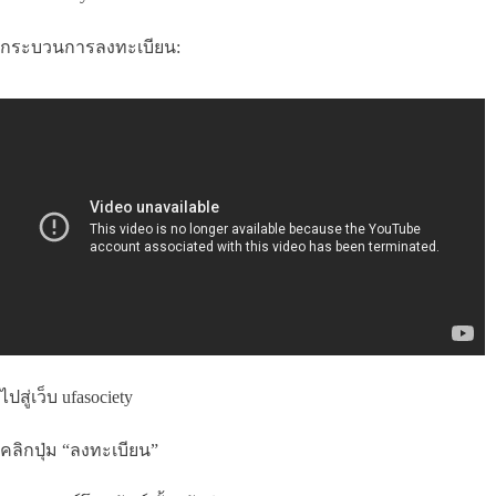
กระบวนการลงทะเบียน:
ไปสู่เว็บ ufasociety
คลิกปุ่ม “ลงทะเบียน”