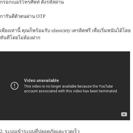
กรอกเบอร์โทรศัพท์ ตั้งรหัสผ่าน
การันตีตัวตนผ่าน OTP
เพียงเท่านี้ คุณก็พร้อมรับ ufasociety เครดิตฟรี เพื่อเริ่มพนันได้โดย
ทันทีโดยไม่ต้องฝาก
2. ระบบเข้าระบบที่ปลอดภัยและรวดเร็ว