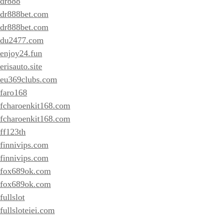
dr888
dr888bet.com
dr888bet.com
du2477.com
enjoy24.fun
erisauto.site
eu369clubs.com
faro168
fcharoenkit168.com
fcharoenkit168.com
ff123th
finnivips.com
finnivips.com
fox689ok.com
fox689ok.com
fullslot
fullsloteiei.com