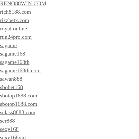
RENO88WIN.COM
rich8188.com
rizzbetx.com
royal online
run24pro.com
sagame
sagame168
sagame168th
sagame168th.com
sawan888
sbobet168
sbotop1688.com
sbotop1688.com
sclass8888.com
scr888
sexy168
sexy168vip