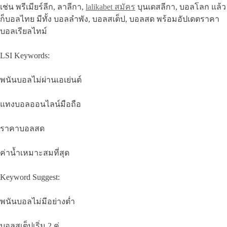
เช่น พรีเมียร์ลีก, ลาลีกา,
lalikabet สมัคร
บุนเดสลีกา, บอลโลก แล้ว
ก็บอลไทย มีทั้ง บอลลำพัง, บอลสเต็ป, บอลสด พร้อมอัปเดตราคา
บอลเรียลไทม์
LSI Keywords:
พนันบอลไม่ผ่านเอเย่นต์
แทงบอลออนไลน์มือถือ
ราคาบอลสด
ค่าน้ำเหมาะสมที่สุด
Keyword Suggest:
พนันบอลไม่มีอย่างต่ำ
บอลสเต็ปเริ่ม 2 คู่