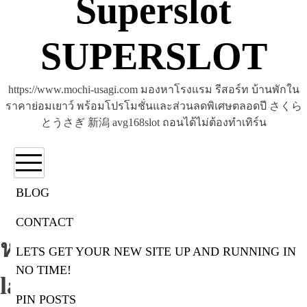
Superslot
SUPERSLOT
https://www.mochi-usagi.com มองหาโรงแรม รีสอร์ท บ้านพักใน
ราคาย่อมเยาว์ พร้อมโปรโมชั่นและส่วนลดพิเศษตลอดปี さくら
とうさぎ 新潟 avg168slot ถอนได้ไม่ต้องทำเทิร์น
BLOG
CONTACT
หมวดหมู่:
LETS GET YOUR NEW SITE UP AND RUNNING IN
NO TIME!
lalikabetsgame.com
PIN POSTS