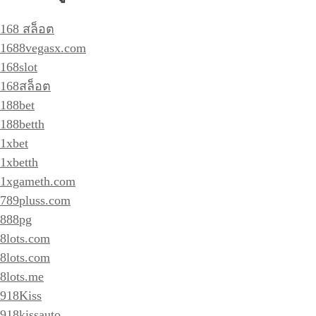
168 สล็อต
1688vegasx.com
168slot
168สล็อต
188bet
188betth
1xbet
1xbetth
1xgameth.com
789pluss.com
888pg
8lots.com
8lots.com
8lots.me
918Kiss
918kissauto