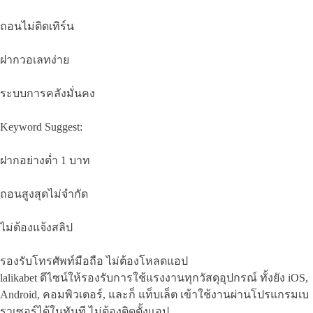
ถอนไม่ติดเทิร์น
ฝากวอเลทง่าย
ระบบการคลังมั่นคง
Keyword Suggest:
ฝากอย่างต่ำ 1 บาท
ถอนสูงสุดไม่จำกัด
ไม่ต้องแจ้งสลิป
รองรับโทรศัพท์มือถือ ไม่ต้องโหลดแอป
lalikabet ดีไซน์ให้รองรับการใช้แรงงานทุกวัสดุอุปกรณ์ ทั้งยัง iOS,
Android, คอมพิวเตอร์, และก็ แท็บเล็ต เข้าใช้งานผ่านโปรแกรมเบ
ราเซอร์ได้ในทันที ไม่ต้องติดตั้งแอป