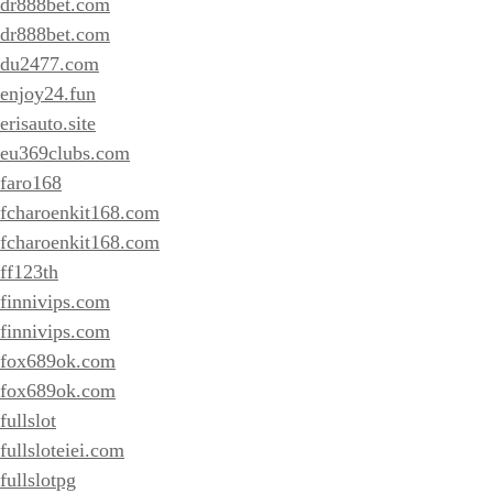
dr888bet.com
dr888bet.com
du2477.com
enjoy24.fun
erisauto.site
eu369clubs.com
faro168
fcharoenkit168.com
fcharoenkit168.com
ff123th
finnivips.com
finnivips.com
fox689ok.com
fox689ok.com
fullslot
fullsloteiei.com
fullslotpg