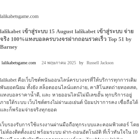
lalikabetsgame.com
lalikabet เข้าสู่ระบบ 15 August lalikabet เข้าสู่ระบบ จ่าย
จริง 100%แทงบอลครบวงจรฝากถอนรวดเร็ว Top 51 by
Barney
lalikabetsgame.com
24 พฤษภาคม 2025
by
Russell Jackson
lalikabet คือเว็บไซต์พนันออนไลน์ครบวงจรที่ให้บริการทุกการเดิม
พันยอดนิยม ทั้งยัง สล็อตออนไลน์แตกง่าย, คาสิโนสดถ่ายทอดสด,
แทงบอลราคาน้ำดี, และ หวยออนไลน์ไม่มีเลขอั้น ทุกบริการอยู่
ภายใต้ระบบ เว็บไซต์ตรงไม่ผ่านเอเย่นต์ ป้อมปราการคง เชื่อถือได้
และก็พร้อมจ่ายจริงทุกยอด
เว็บรองรับการใช้แรงงานผ่านมือถือทุกระบบและคอมพิวเตอร์ โดย
ไม่ต้องติดตั้งแอป พร้อมระบบ ฝาก-ถอนอัตโนมัติ ที่เร็วทันใจใน 10