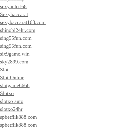
sexyauto168
Sexybaccarat
sexybaccarat168.com
shinobi24hr.com
sing55fun.com
sing55fun.com
six9game.win
sky2899.com
Slot
Slot Online
slotgame6666
Slotxo
slotxo auto
slotxo24hr
spbetflik888.com
spbetflik888.com