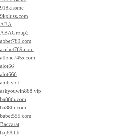
918kissme
9kpluss.com
ABA
ABAGroup2
abbet789.com
acebet789.com
allone745s.com
alot66
alot666
amb slot
askyouwin888 vip
ba88th.com
ba88th.com
babet555.com
Baccarat
baj88thb