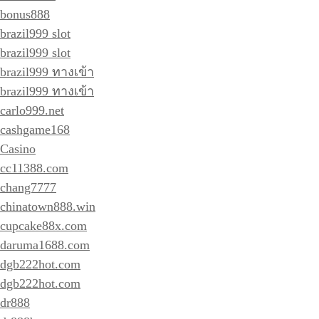
bonus888
brazil999 slot
brazil999 slot
brazil999 ทางเข้า
brazil999 ทางเข้า
carlo999.net
cashgame168
Casino
cc11388.com
chang7777
chinatown888.win
cupcake88x.com
daruma1688.com
dgb222hot.com
dgb222hot.com
dr888