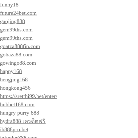
funny18
future24bet.com
gaojing888
gem99ths.com
gem99ths.com
goatza888fin.com
gobaza88.com
gowingo88.com
happy168
hengjing168
hongkong456
https://sretthi99.bet/enter/
hubbet168.com
hungry purry 888
hydra888 เครดิตฟรี
ib888pro.bet
infyplus888.com