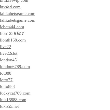
kitti999vip.com
ktv4sd.com
lalikabetsgame.com
lalikabetsgame.com
lcbet444.com
lion123สล็อต
lionth168.com
live22
live22slot
london45
london6789.com
lot888
lotto77
lotto888
luckycat789.com
luis16888.com
lux555.net