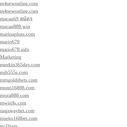
m4newonline.com
m4newonline.com
macau69 สมัคร
macau888.win
marinapluss.com
mario678
mario678.info
Marketing
meekin365day.com
mib555s.com
mmgoldsbets.com
mono16888.com
moza888.com
mwin9s.com
nagawaybet.com
niseko168bet.com
no1huay