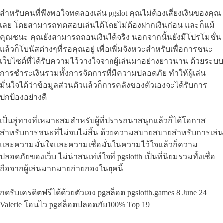
สำหรับคนที่พึงพอใจทดลองเล่น pgslot คุณไม่ต้องเสี่ยงเงินของคุณ
เลย โดยสามารถทดสอบเล่นได้โดยไม่ต้องฝากเงินก่อน และก็แม้
คุณชนะ คุณยังสามารถถอนเงินได้จริง นอกจากนั้นยังมีโปรโมชั่น
แล้วก็โบนัสต่างๆที่รอคุณอยู่ เพื่อเพิ่มจังหวะสำหรับเพื่อการชนะ
เว็บไซต์ที่ได้รับความไว้วางใจจากผู้เล่นมาอย่างยาวนาน ด้วยระบบ
การชำระเงินรวมทั้งการจัดการที่มีความปลอดภัย ทำให้ผู้เล่น
มั่นใจได้ว่าข้อมูลส่วนตัวแล้วก็การคลังของตัวเองจะได้รับการ
ปกป้องอย่างดี
เป็นลู่ทางที่เหมาะสมสำหรับผู้ที่ปรารถนาสนุกแล้วก็ได้โอกาส
สำหรับการชนะที่ไม่จบไม่สิ้น ด้วยความสบายสบายสำหรับการเล่น
และความมั่นใจและความเชื่อมั่นในความไว้ใจแล้วก็ความ
ปลอดภัยของเว็บ ไม่น่าสนเท่ห์ใจที่ pgslotth เป็นที่นิยมรวมทั้งเชื่อ
ถือจากผู้เล่นมากมายก่ายกองในยุคนี้
กดรับเครดิตฟรีได้ด้วยตัวเอง pgสล็อต pgslotth.games 8 June 24
Valerie โอนไว pgสล็อตปลอดภัย100% Top 19