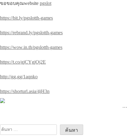
ขอขอบคุณwebsite
pgslot
https://bit.ly/pgslotth-games
https://rebrand.ly/pgslotth-games
https://wow.in.th/pgslotth-games
https://t.co/gjCYgjOj2E
http://gg.gg/1aqnko
https://shorturl.asia/4jH3n
…
ค้นหา