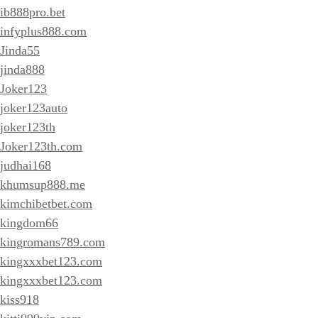
ib888pro.bet
infyplus888.com
Jinda55
jinda888
Joker123
joker123auto
joker123th
Joker123th.com
judhai168
khumsup888.me
kimchibetbet.com
kingdom66
kingromans789.com
kingxxxbet123.com
kingxxxbet123.com
kiss918