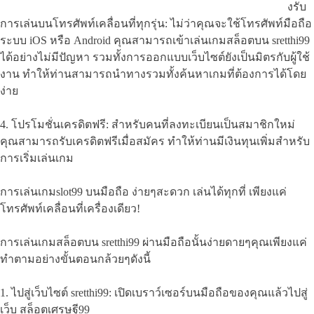
งรับ
การเล่นบนโทรศัพท์เคลื่อนที่ทุกรุ่น: ไม่ว่าคุณจะใช้โทรศัพท์มือถือ
ระบบ iOS หรือ Android คุณสามารถเข้าเล่นเกมสล็อตบน sretthi99
ได้อย่างไม่มีปัญหา รวมทั้งการออกแบบเว็บไซต์ยังเป็นมิตรกับผู้ใช้
งาน ทำให้ท่านสามารถนำทางรวมทั้งค้นหาเกมที่ต้องการได้โดย
ง่าย
4. โปรโมชั่นเครดิตฟรี: สำหรับคนที่ลงทะเบียนเป็นสมาชิกใหม่
คุณสามารถรับเครดิตฟรีเมื่อสมัคร ทำให้ท่านมีเงินทุนเพิ่มสำหรับ
การเริ่มเล่นเกม
การเล่นเกมslot99 บนมือถือ ง่ายๆสะดวก เล่นได้ทุกที่ เพียงแค่
โทรศัพท์เคลื่อนที่เครื่องเดียว!
การเล่นเกมสล็อตบน sretthi99 ผ่านมือถือนั้นง่ายดายๆคุณเพียงแค่
ทำตามอย่างขั้นตอนกล้วยๆดังนี้
1. ไปสู่เว็บไซต์ sretthi99: เปิดเบราว์เซอร์บนมือถือของคุณแล้วไปสู่
เว็บ สล็อตเศรษฐี99