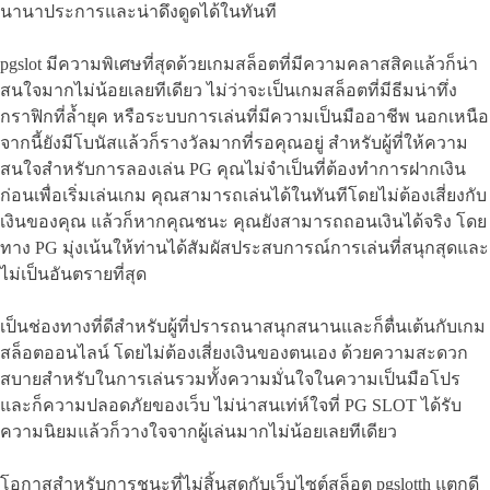
นานาประการและน่าดึงดูดได้ในทันที
pgslot มีความพิเศษที่สุดด้วยเกมสล็อตที่มีความคลาสสิคแล้วก็น่า
สนใจมากไม่น้อยเลยทีเดียว ไม่ว่าจะเป็นเกมสล็อตที่มีธีมน่าทึ่ง
กราฟิกที่ล้ำยุค หรือระบบการเล่นที่มีความเป็นมืออาชีพ นอกเหนือ
จากนี้ยังมีโบนัสแล้วก็รางวัลมากที่รอคุณอยู่ สำหรับผู้ที่ให้ความ
สนใจสำหรับการลองเล่น PG คุณไม่จำเป็นที่ต้องทำการฝากเงิน
ก่อนเพื่อเริ่มเล่นเกม คุณสามารถเล่นได้ในทันทีโดยไม่ต้องเสี่ยงกับ
เงินของคุณ แล้วก็หากคุณชนะ คุณยังสามารถถอนเงินได้จริง โดย
ทาง PG มุ่งเน้นให้ท่านได้สัมผัสประสบการณ์การเล่นที่สนุกสุดและ
ไม่เป็นอันตรายที่สุด
เป็นช่องทางที่ดีสำหรับผู้ที่ปรารถนาสนุกสนานและก็ตื่นเต้นกับเกม
สล็อตออนไลน์ โดยไม่ต้องเสี่ยงเงินของตนเอง ด้วยความสะดวก
สบายสำหรับในการเล่นรวมทั้งความมั่นใจในความเป็นมือโปร
และก็ความปลอดภัยของเว็บ ไม่น่าสนเท่ห์ใจที่ PG SLOT ได้รับ
ความนิยมแล้วก็วางใจจากผู้เล่นมากไม่น้อยเลยทีเดียว
โอกาสสำหรับการชนะที่ไม่สิ้นสุดกับเว็บไซต์สล็อต pgslotth แตกดี