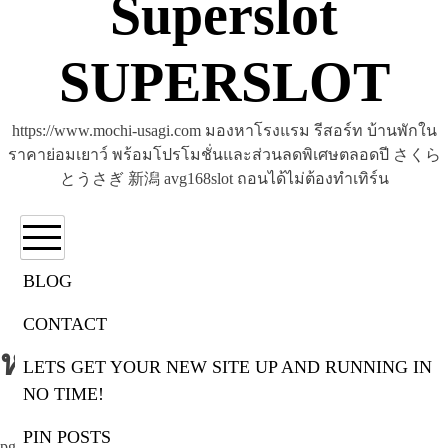
Superslot
SUPERSLOT
https://www.mochi-usagi.com มองหาโรงแรม รีสอร์ท บ้านพักใน
ราคาย่อมเยาว์ พร้อมโปรโมชั่นและส่วนลดพิเศษตลอดปี さくら
とうさぎ 新潟 avg168slot ถอนได้ไม่ต้องทำเทิร์น
BLOG
CONTACT
หมวดหมู่:
pgslotth
LETS GET YOUR NEW SITE UP AND RUNNING IN
NO TIME!
PIN POSTS
pgslotth