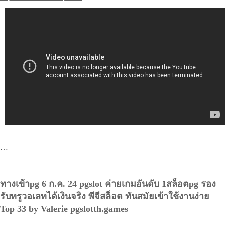
…
ทางเข้าpg 6 ก.ค. 24 pgslot ค่ายเกมอันดับ 1สล็อตpg รอง
รับทรูวอเลทได้เงินจริง พีจีสล็อต ทันสมัยเข้าใช้งานง่าย
Top 33 by Valerie pgslotth.games