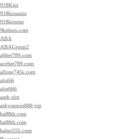
918Kiss
918kissauto
918kissme
9kpluss.com
ABA
ABAGroup2
abbet789.com
acebet789.com
allone745s.com
alot66
alot666
amb slot
askyouwin888 vip
ba88th.com
ba88th.com
babet555.com
Baccarat