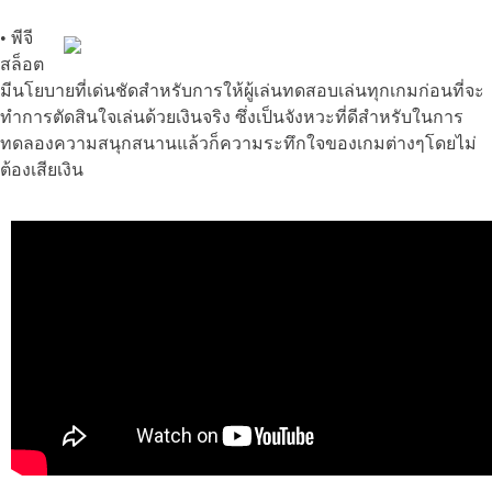
• พีจี
สล็อต
มีนโยบายที่เด่นชัดสำหรับการให้ผู้เล่นทดสอบเล่นทุกเกมก่อนที่จะ
ทำการตัดสินใจเล่นด้วยเงินจริง ซึ่งเป็นจังหวะที่ดีสำหรับในการ
ทดลองความสนุกสนานแล้วก็ความระทึกใจของเกมต่างๆโดยไม่
ต้องเสียเงิน