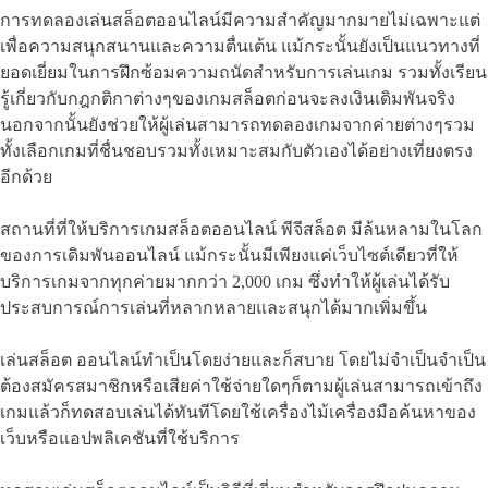
การทดลองเล่นสล็อตออนไลน์มีความสำคัญมากมายไม่เฉพาะแต่
เพื่อความสนุกสนานและความตื่นเต้น แม้กระนั้นยังเป็นแนวทางที่
ยอดเยี่ยมในการฝึกซ้อมความถนัดสำหรับการเล่นเกม รวมทั้งเรียน
รู้เกี่ยวกับกฎกติกาต่างๆของเกมสล็อตก่อนจะลงเงินเดิมพันจริง
นอกจากนั้นยังช่วยให้ผู้เล่นสามารถทดลองเกมจากค่ายต่างๆรวม
ทั้งเลือกเกมที่ชื่นชอบรวมทั้งเหมาะสมกับตัวเองได้อย่างเที่ยงตรง
อีกด้วย
สถานที่ที่ให้บริการเกมสล็อตออนไลน์ พีจีสล็อต มีล้นหลามในโลก
ของการเดิมพันออนไลน์ แม้กระนั้นมีเพียงแค่เว็บไซต์เดียวที่ให้
บริการเกมจากทุกค่ายมากกว่า 2,000 เกม ซึ่งทำให้ผู้เล่นได้รับ
ประสบการณ์การเล่นที่หลากหลายและสนุกได้มากเพิ่มขึ้น
เล่นสล็อต ออนไลน์ทำเป็นโดยง่ายและก็สบาย โดยไม่จำเป็นจำเป็น
ต้องสมัครสมาชิกหรือเสียค่าใช้จ่ายใดๆก็ตามผู้เล่นสามารถเข้าถึง
เกมแล้วก็ทดสอบเล่นได้ทันทีโดยใช้เครื่องไม้เครื่องมือค้นหาของ
เว็บหรือแอปพลิเคชันที่ใช้บริการ