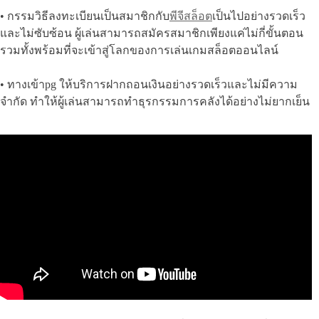
• กรรมวิธีลงทะเบียนเป็นสมาชิกกับ
พีจีสล็อต
เป็นไปอย่างรวดเร็ว
และไม่ซับซ้อน ผู้เล่นสามารถสมัครสมาชิกเพียงแค่ไม่กี่ขั้นตอน
รวมทั้งพร้อมที่จะเข้าสู่โลกของการเล่นเกมสล็อตออนไลน์
• ทางเข้าpg ให้บริการฝากถอนเงินอย่างรวดเร็วและไม่มีความ
จำกัด ทำให้ผู้เล่นสามารถทำธุรกรรมการคลังได้อย่างไม่ยากเย็น