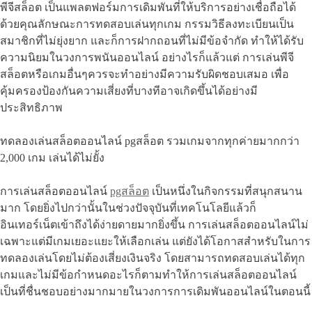
พีจีสล็อต เป็นแพลตฟอร์มการเดิมพันที่ให้บริการอย่างเชื่อถือได้
ด้วยคุณลักษณะการทดสอบเล่นทุกเกม กรรมวิธีลงทะเบียนเป็น
สมาชิกที่ไม่ยุ่งยาก และก็การฝากถอนที่ไม่มีข้อจำกัด ทำให้ได้รับ
ความนิยมในวงการพนันออนไลน์ อย่างไรก็แล้วแต่ การเล่นพีจี
สล็อตหรือเกมอื่นๆควรจะทำอย่างมีความรับผิดชอบเสมอ เพื่อ
คุ้มครองป้องกันความเสี่ยงที่บางทีอาจเกิดขึ้นได้อย่างมี
ประสิทธิภาพ
ทดลองเล่นสล็อตออนไลน์ pgสล็อต รวมเกมจากทุกค่ายมากกว่า
2,000 เกม เล่นได้ไม่ยั้ง
การเล่นสล็อตออนไลน์
pgสล็อต
เป็นหนึ่งในกิจกรรมที่สนุกสนาน
มาก โดยยิ่งไปกว่านั้นในช่วงปัจจุบันที่เทคโนโลยีแล้วก็
อินเทอร์เน็ตเข้าถึงได้ง่ายดายมากยิ่งขึ้น การเล่นสล็อตออนไลน์ไม่
เฉพาะแต่มีเกมเยอะแยะให้เลือกเล่น แต่ยังได้โอกาสสำหรับในการ
ทดลองเล่นโดยไม่ต้องเสี่ยงเงินจริง โดยสามารถทดสอบเล่นได้ทุก
เกมและไม่มีข้อกำหนดอะไรก็ตามทำให้การเล่นสล็อตออนไลน์
เป็นที่ชื่นชอบอย่างมากมายในวงการการเดิมพันออนไลน์ในตอนนี้