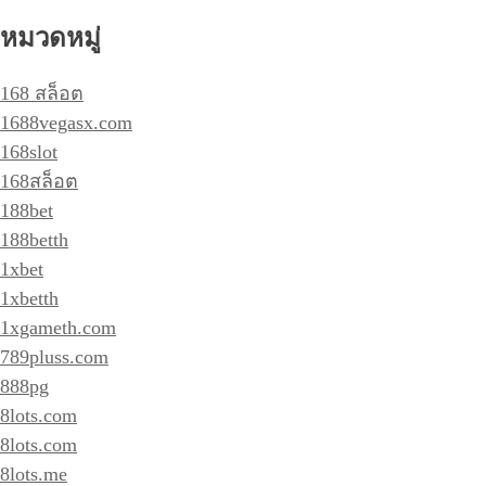
สำหรับ:
หมวดหมู่
168 สล็อต
1688vegasx.com
168slot
168สล็อต
188bet
188betth
1xbet
1xbetth
1xgameth.com
789pluss.com
888pg
8lots.com
8lots.com
8lots.me