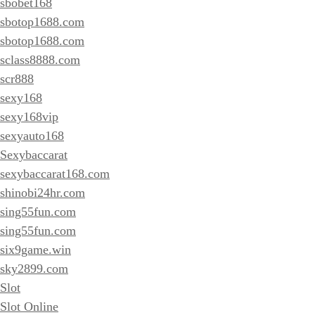
sbobet168
sbotop1688.com
sbotop1688.com
sclass8888.com
scr888
sexy168
sexy168vip
sexyauto168
Sexybaccarat
sexybaccarat168.com
shinobi24hr.com
sing55fun.com
sing55fun.com
six9game.win
sky2899.com
Slot
Slot Online