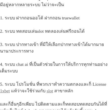
มีอยู่หลากหลายระบบ ไม่ว่าจะเป็น
1. ระบบ ฝากถอนออโต้ ฝากถอน truewallet
2. ระบบ ทดสอบเล่นslot ทดลองเล่นฟรีถอนได้
3. ระบบ ปากทางเข้า ที่มีให้เลือกปากทางเข้าได้มากมาย
นานาประการทาง
4. ระบบ chat ai ที่เป็นตัวช่วยในการให้บริการทุกท่านอย่าง
เต็มระบบ
5. ระบบ โปรโมชั่น ที่พวกเราทำความตกลงและก็ License
1xbet
แท้ว่าจะใช้ร่วมกับ
slot
สาขาหลัก
และก็อื่นๆอีกเพียบ ไปติดตามและก็ทดสอบทดสอบกันได้ที่