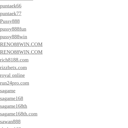
puntaek66
puntaek77
Pussy888
pussy888fun
pussy888win
RENO88WIN.COM
RENO88WIN.COM
rich8188.com
rizzbetx.com
royal online
run24pro.com
sagame
sagame168
sagame168th
sagame168th.com
sawan888