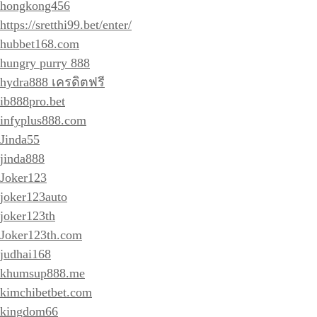
hongkong456
https://sretthi99.bet/enter/
hubbet168.com
hungry purry 888
hydra888 เครดิตฟรี
ib888pro.bet
infyplus888.com
Jinda55
jinda888
Joker123
joker123auto
joker123th
Joker123th.com
judhai168
khumsup888.me
kimchibetbet.com
kingdom66