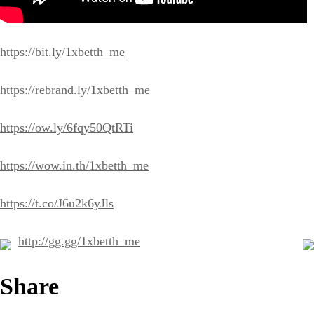
https://bit.ly/1xbetth_me
https://rebrand.ly/1xbetth_me
https://ow.ly/6fqy50QtRTi
https://wow.in.th/1xbetth_me
https://t.co/J6u2k6yJls
http://gg.gg/1xbetth_me
Share