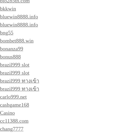
bio285th.com
bkkwin
bluewin8888.info
bluewin8888.info
bng55
bombet888.win
bonanza99
bonus888
brazil999 slot
brazil999 slot
brazil999 ทางเข้า
brazil999 ทางเข้า
carlo999.net
cashgame168
Casino
cc11388.com
chang7777