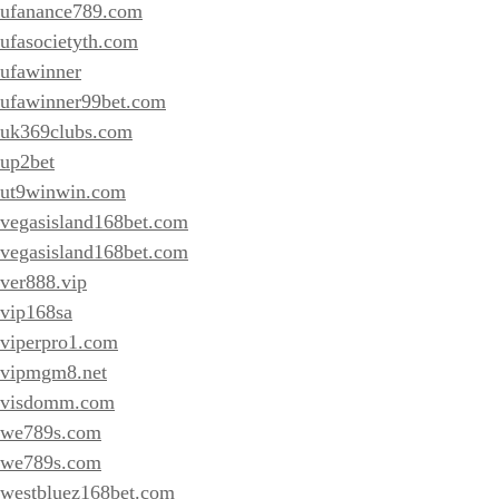
ufanance789.com
ufasocietyth.com
ufawinner
ufawinner99bet.com
uk369clubs.com
up2bet
ut9winwin.com
vegasisland168bet.com
vegasisland168bet.com
ver888.vip
vip168sa
viperpro1.com
vipmgm8.net
visdomm.com
we789s.com
we789s.com
westbluez168bet.com