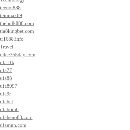
teenoi888
temmax69
thehulk888.com
tia8kingbet.com
tr1688.info
Travel
udee365day.com
ufa11k
ufa77
ufa88
ufa8997
ufa9r
ufabet
ufabomb
ufaheno88.com
ufamnn.com