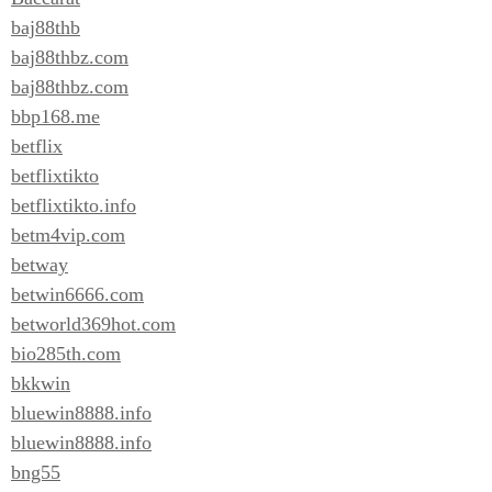
baj88thb
baj88thbz.com
baj88thbz.com
bbp168.me
betflix
betflixtikto
betflixtikto.info
betm4vip.com
betway
betwin6666.com
betworld369hot.com
bio285th.com
bkkwin
bluewin8888.info
bluewin8888.info
bng55