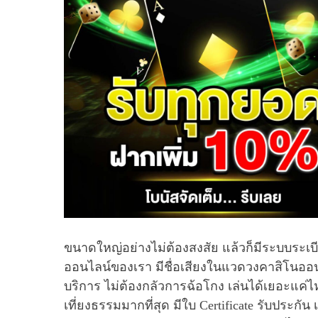
ขนาดใหญ่อย่างไม่ต้องสงสัย แล้วก็มีระบบระเ
ออนไลน์ของเรา มีชื่อเสียงในแวดวงคาสิโนออน
บริการ ไม่ต้องกลัวการฉ้อโกง เล่นได้เยอะแค่ไห
เที่ยงธรรมมากที่สุด มีใบ Certificate รับประกั