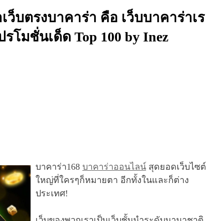
เว็บตรงบาคาร่า คือ เว็บบาคาร่าเร
โปรโมชั่นเด็ด Top 100 by Inez
บาคาร่า168
บาคาร่าออนไลน์
สุดยอดเว็บไซต์
ใหญ่ที่ใครๆก็หมายตา อีกทั้งในและก็ต่าง
ประเทศ!
เว็บของพวกเราเป็นเว็บชั้นนำระดับนานาชาติ