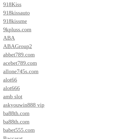
918Kiss
918kissauto
918kissme
9kpluss.com
ABA
ABAGroup2
abbet789.com
acebet789.com
allone745s.com
alot66
alot666
amb slot
askyouwin888 vip
ba88th.com
ba88th.com
babet555.com
Baccarat