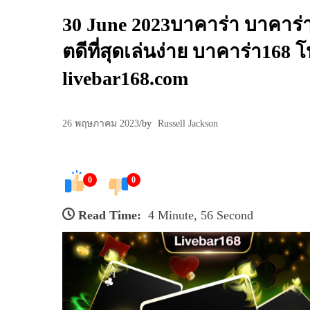
30 June 2023บาคาร่า บาคาร่า
ตดีที่สุดเล่นง่าย บาคาร่า168 
livebar168.com
26 พฤษภาคม 2023
/
by
Russell Jackson
0
0
Read Time:
4 Minute, 56 Second