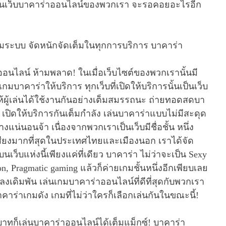
นเว็บบาคาร่าออนไลน์ของพวกเรา จะรอคอยอะไรอีก
มระบบ จัดหนักจัดเต็มในทุกการบริการ บาคาร่า
ออนไลน์ ห้ามพลาด! ในเมื่อเว็บไซต์ของพวกเรานั้นมี
มบาคาร่าให้บริการ ทุกเว็บที่เปิดให้บริการนั้นเป็นเว็บ
้ผู้เล่นได้ใช้งานกันอย่างเต็มสมรรถนะ ถ่ายทอดสดบา
 เปิดให้บริการกันเต็มกำลัง เล่นบาคาร่าแบบไม่มีสะดุด
แน่นอนจ้า เนื่องจากพวกเราเป็นเว็บมีชื่อชั้น หนึ่ง
อเสียงมากที่สุดในประเทศไทยและเมืองนอก เราได้จัด
นเว็บแห่งนี้เพียงแค่ที่เดียว บาคาร่า ไม่ว่าจะเป็น Sexy
n, Pragmatic gaming แล้วก็ค่ายเกมชั้นหนึ่งอีกเพียบเลย
่อลงเดิมพัน เล่นเกมบาคาร่าออนไลน์ที่ดีที่สุดกับพวกเรา
าคาร่าเกมดัง เกมที่ไม่ว่าใครก็เลือกเล่นกันในขณะนี้!
 บาทก็เล่นบาคาร่าออนไลน์ได้เต็มแม็กซ์! บาคาร่า