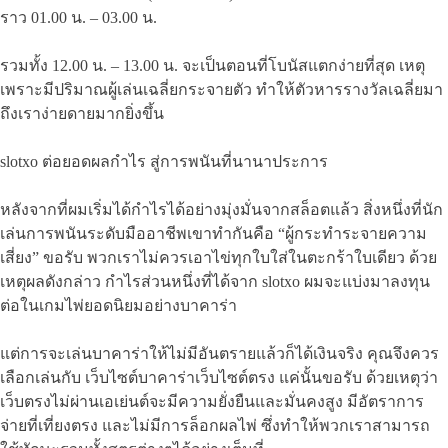
ราว 01.00 น. – 03.00 น.
รวมทั้ง 12.00 น. – 13.00 น. จะเป็นตอนที่โบนัสแตกง่ายที่สุด เหตุ
เพราะมีปริมาณผู้เล่นเฉลี่ยกระจายตัว ทำให้ตัวหารรางวัลเฉลี่ยมา
ถึงเราง่ายดายมากยิ่งขึ้น
slotxo ต่อยอดผลกำไร สู่การพนันที่นานาประการ
หลังจากที่ผมเริ่มได้กำไรได้อย่างมุ่งมั่นจากสล็อตแล้ว สิ่งหนึ่งที่นัก
เล่นการพนันระดับมืออาชีพเขาทำกันคือ “ผู้กระทำระจายความ
เสี่ยง” ขอรับ พวกเราไม่ควรเอาไข่ทุกใบใส่ในตะกร้าใบเดียว ด้วย
เหตุผลดังกล่าว กำไรส่วนหนึ่งที่ได้จาก slotxo ผมจะแบ่งมาลงทุน
ต่อในเกมไพ่ยอดนิยมอย่างบาคาร่า
แต่การจะเล่นบาคาร่าให้ไม่มีอันตรายแล้วก็ได้เงินจริง คุณจึงควร
เลือกเล่นกับ เว็บไซต์บาคาร่าเว็บไซต์ตรง แค่นั้นขอรับ ด้วยเหตุว่า
เว็บตรงไม่ผ่านเอเย่นต์จะมีความยั่งยืนและมั่นคงสูง มีอัตราการ
จ่ายที่เที่ยงตรง และไม่มีการล็อกผลไพ่ ซึ่งทำให้พวกเราสามารถ