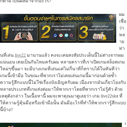
ก็ตาม เป็นผลมาจากอะไร?
ผม
เชื่อ
ว่า
หล
าย
ท่า
นที่เล่น
live22
มานานแล้ว คงจะเคยสงสัยประเด็นนี้ไม่ต่างจากผม
แน่นอน เคยเป็นกันไหมครับผม หลายคราวที่เราเปิดเกมสล็อตเกม
ใหม่ๆขึ้นมา จะมีบางเกมที่เล่นแค่ไม่กี่นาทีก็ทราบได้ในทันทีว่า
เกมนี้เข้ามือ ในขณะที่พวกเราไม่เคยเล่นเกมนี้มาก่อนด้วยซ้ำ
ความรู้สึกแบบนี้ไม่ใช่เรื่องบังเอิญครับผม เนื่องจากมันเกี่ยวโยงกับ
หลายประเภทที่เกมส่งต่อมาให้พวกเราโดยที่พวกเราไม่รู้ตัว ด้วย
เหตุดังกล่าว ในเนื้อหานี้ ผมจะพาคุณมาดูเลยว่า เกม live22slot ที่
ให้ความรู้คุ้นมือหรือเข้ามือนั้น มันมีอะไรที่ทำให้พวกเรารู้สึกแบบ
นี้บ้าง?
เ