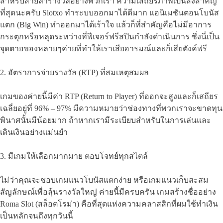
สำหรับสายล่ารางวัลอย่างพวกเรา ความเสถียรภาพเป็นสิ่งสำคัญ
ที่สุดนะครับ Slotxo ทำระบบออกมาได้ดีมาก แอนิเมชันตอนโบนัส
แตก (Big Win) ทำออกมาได้เร้าใจ แล้วก็ที่สำคัญคือไม่มีอาการ
กระตุกหรือหลุดระหว่างที่ฟีเจอร์ฟรีสปินกำลังดำเนินการ ซึ่งนี่เป็น
จุดตายของหลายๆค่ายที่ทำให้เราเสียอารมณ์และก็เสียตังค์ฟรี
2. อัตราการจ่ายรางวัล (RTP) ที่สมเหตุสมผล
เกมของค่ายนี้มีค่า RTP (Return to Player) ที่ออกจะสูงและก็เสถียร
เฉลี่ยอยู่ที่ 96% – 97% มีความหมายว่าช่องทางที่พวกเราจะขาดทุน
พินาศนั้นมีน้อยมาก ถ้าหากเรามีระเบียบสำหรับในการเล่นและ
เดินเงินอย่างแม่นยำ
3. มีเกมให้เลือกมากมาย ตอบโจทย์ทุกสไตล์
ไม่ว่าคุณจะชอบเกมแนวโบนัสแตกง่าย หรือเกมแนวเก็บสะสม
สัญลักษณ์เพื่อลุ้นรางวัลใหญ่ ค่ายนี้มีครบครัน เกมสร้างชื่ออย่าง
Roma Slot (สล็อตโรม่า) คือที่สุดแห่งความคลาสสิกที่ผมใช้ทำเงิน
เป็นหลักจนถึงทุกวันนี้