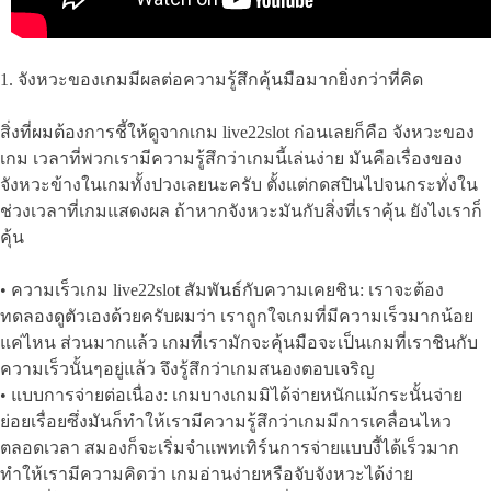
1. จังหวะของเกมมีผลต่อความรู้สึกคุ้นมือมากยิ่งกว่าที่คิด
สิ่งที่ผมต้องการชี้ให้ดูจากเกม live22slot ก่อนเลยก็คือ จังหวะของ
เกม เวลาที่พวกเรามีความรู้สึกว่าเกมนี้เล่นง่าย มันคือเรื่องของ
จังหวะข้างในเกมทั้งปวงเลยนะครับ ตั้งแต่กดสปินไปจนกระทั่งใน
ช่วงเวลาที่เกมแสดงผล ถ้าหากจังหวะมันกับสิ่งที่เราคุ้น ยังไงเราก็
คุ้น
• ความเร็วเกม live22slot สัมพันธ์กับความเคยชิน: เราจะต้อง
ทดลองดูตัวเองด้วยครับผมว่า เราถูกใจเกมที่มีความเร็วมากน้อย
แค่ไหน ส่วนมากแล้ว เกมที่เรามักจะคุ้นมือจะเป็นเกมที่เราชินกับ
ความเร็วนั้นๆอยู่แล้ว จึงรู้สึกว่าเกมสนองตอบเจริญ
• แบบการจ่ายต่อเนื่อง: เกมบางเกมมิได้จ่ายหนักแม้กระนั้นจ่าย
ย่อยเรื่อยซึ่งมันก็ทำให้เรามีความรู้สึกว่าเกมมีการเคลื่อนไหว
ตลอดเวลา สมองก็จะเริ่มจำแพทเทิร์นการจ่ายแบบงี้ได้เร็วมาก
ทำให้เรามีความคิดว่า เกมอ่านง่ายหรือจับจังหวะได้ง่าย