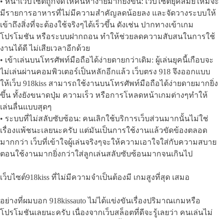
• หน้าเว็บไซต์ถูกจัดให้ค้นหาง่ายมากยิ่งขึ้น: เว็บไซต์ยุคสมัยใหม่จะ
มีรายการอาหารที่ไม่มีความสำคัญลดน้อยลง และจัดวางระบบให้
เข้าถึงสิ่งที่จะต้องใช้จริงๆได้เร็วขึ้น ดังเช่น ปากทางเข้าเกม
โปรโมชัน หรือระบบฝากถอน ทำให้ช่วยลดความสับสนในการใช้
งานได้ดี ไม่เสียเวลาอีกด้วย
• เข้าเล่นบนโทรศัพท์มือถือได้ง่ายดายกว่าเดิม: ผู้เล่นยุคนี้เกือบจะ
ไม่เล่นผ่านคอมพิวเตอร์เป็นหลักอีกแล้ว เว็บตรง 918 จึงออกแบบ
ให้เว็บ 918kiss สามารถใช้งานบนโทรศัพท์มือถือได้ง่ายดายมากยิ่ง
ขึ้น ทั้งยังขนาดปุ่ม ความเร็ว หรือการโหลดหน้าเกมต่างๆทำให้
เล่นลื่นแบบสุดๆ
• ระบบที่ไม่สลับซับซ้อน: คนเลิกใช้บริการเว็บส่วนมากนั้นไม่ใช่
เรื่องแพ้ชนะเลยนะครับ แต่มันเป็นการใช้งานแล้วขัดข้องตลอด
มากกว่า เว็บที่เข้าใจผู้เล่นจริงๆจะให้ความเอาใจใส่กับความสบาย
ตอนใช้งานมากยิ่งกว่าใส่ลูกเล่นสลับซับซ้อนมากจนเกินไป
เว็บไซต์918kiss ที่ไม่มีความจำเป็นต้องมี เกมสูงที่สุด เสมอ
อย่างที่ผมบอก 918kissauto ไม่ได้แข่งขันเรื่องปริมาณเกมหรือ
โปรโมชันเลยนะครับ เนื่องจากเว็บสล็อตที่ดีจะรู้เลยว่า คนเล่นไม่