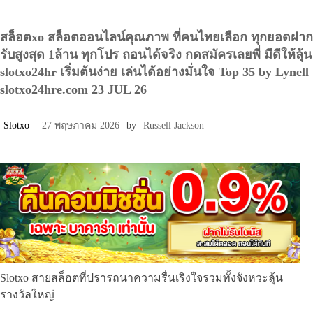
สล็อตxo สล็อตออนไลน์คุณภาพ ที่คนไทยเลือก ทุกยอดฝาก
รับสูงสุด 1ล้าน ทุกโปร ถอนได้จริง กดสมัครเลยพี่ มีดีให้ลุ้น
slotxo24hr เริ่มต้นง่าย เล่นได้อย่างมั่นใจ Top 35 by Lynell
slotxo24hre.com 23 JUL 26
Slotxo
27 พฤษภาคม 2026
by
Russell Jackson
Slotxo สายสล็อตที่ปรารถนาความรื่นเริงใจรวมทั้งจังหวะลุ้น
รางวัลใหญ่