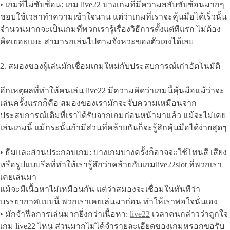
• เกมที่ไม่ซับซ้อน: เกม live22 บางเกมที่มีความสลับซับซ้อนมากๆ
ชอบใช้เวลาทำความเข้าใจนาน แต่ว่าเกมที่เราจะคุ้นมือได้เร็วนั้น
จำนวนมากจะเป็นเกมที่พวกเรารู้เรื่องวิธีการตั้งแต่ทีแรก ไม่ต้อง
คิดเยอะแยะ สามารถเล่นไปตามจังหวะของตัวเองได้เลย
2. สมองของผู้เล่นมักเชื่อมเกมใหม่กับประสบการณ์เก่าอัตโนมัติ
อีกเหตุผลที่ทำให้คนเล่น live22 มีความคิดว่าเกมนี้คุ้นมือแม้ว่าจะ
เล่นครั้งแรกก็คือ สมองของเรามักจะจับความเหมือนจาก
ประสบการณ์เดิมที่เราได้รับจากเกมก่อนหน้ามาแล้ว แม้จะไม่เคย
เล่นเกมนี้ แม้กระนั้นถ้ามีส่วนที่คล้ายกันก็จะรู้สึกคุ้นมือได้ง่ายสุดๆ
• ธีมและส่วนประกอบเกม: บางเกมบางครั้งก็อาจจะใช้โทนสี เสียง
หรือรูปแบบรีลที่ทำให้เรารู้สึกว่าคล้ายกับเกมlive22slot ที่พวกเรา
เคยเล่นมา
แม้จะมีเนื้อหาไม่เหมือนกัน แต่ว่าสมองจะเชื่อมในทันทีว่า
บรรยากาศแบบนี้ พวกเราเคยเล่นมาก่อน ทำให้เราพอใจนั่นเอง
• มักจำฟีลการเล่นมากยิ่งกว่าเนื้อหา:
live22
เวลาคนกล่าวว่าถูกใจ
เกม live22 ไหน ส่วนมากไม่ได้จำรายละเอียดของเกมหรอกขอรับ