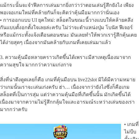
แม้กระนั้นจะจำฟีลการเล่นมากยิ่งกว่าว่าตอนเล่นรู้สึกยังไง เพียง
พอเจอเกมใหม่ที่คล้ายกันก็จะคิดว่าคุ้นมือมากกว่านั่นเอง
• การออกแบบ UI ยุคใหม่: สล็อตในขณะนี้วางแบบให้คล้ายคลึง
กันแบบตั้งอกตั้งใจเลยล่ะครับ ไม่ว่าจะตำแหน่งปุ่ม โบนัส ฟีเจอร์
หรือแม้กระทั้งแจ้งเตือนตอนชนะ มันเลยทำให้พวกเรารู้สึกคุ้นเคย
ได้ง่ายสุดๆ เนื่องจากมันคล้ายกับเกมที่เคยเล่นมาแล้ว
3. ความคุ้นมือหลายคราวเกิดขึ้นได้เพราะมีสาเหตุเนื่องมาจาก
ความสุขใจ มากกว่าความเก่งกาจ
สิ่งที่น่าดึงดูดเลยก็คือ เกมที่คุ้นมือบน live22slot มิได้มีความหมาย
ว่าเกมนั้นเราจะเล่นเก่งครับ ฮ่า… เนื่องจากว่ายังไงซึ่งก็คือเกม
สล็อตที่เป็นการสุ่ม แต่ว่าความคุ้นมือที่เกิดขึ้นนั้น มักเกิดขึ้นได้
เนื่องมาจากความไม่รู้สึกกลุ้มใจและอารมณ์ระหว่างเล่นของเรา
มากกว่าครับ
• เกมที่
ไม่บีบ