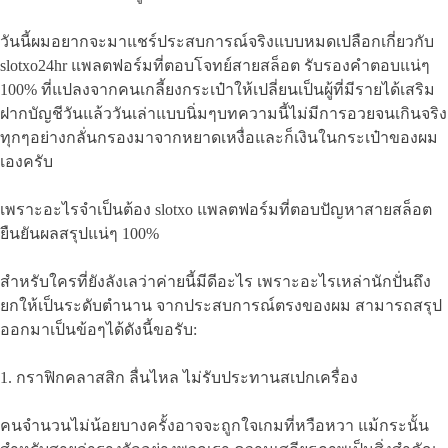
วันนี้ผมอยากจะมาแชร์ประสบการณ์จริงแบบหมดเปลือกเกี่ยวกับ
slotxo24hr แพลตฟอร์มที่ตอบโจทย์สายสล็อต รับรองคำตอบแน่ๆ
100% ที่แปลงจากคนเกลี้ยงกระเป๋าให้เปลี่ยนเป็นผู้ที่มีรายได้เสริม
ฝากบัญชีวันแล้ววันเล่าแบบนิ่มๆบทความนี้ไม่มีการอวยจนเกินจริง
ทุกๆอย่างกลั่นกรองมาจากหยาดเหงื่อและก็เงินในกระเป๋าของผม
เองครับ
เพราะอะไรจำเป็นต้อง slotxo แพลตฟอร์มที่ตอบปัญหาสายสล็อต
ยืนยันผลสรุปแน่ๆ 100%
สำหรับใครที่ยังลังเลว่าค่ายนี้มีดีอะไร เพราะอะไรเหล่านักปั่นถึง
ยกให้เป็นระดับตำนาน จากประสบการณ์ตรงของผม สามารถสรุป
ออกมาเป็นข้อๆได้ดังนี้ขอรับ:
1. กราฟิกคลาสสิก ลื่นไหล ไม่รับประทานสเปกเครื่อง
คนจำนวนไม่น้อยบางครั้งอาจจะถูกใจเกมที่หวือหวา แม้กระนั้น