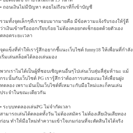
• ถอนเงินไม่มีปัญหา คอยไม่ถึงนาทีก็เข้าบัญชี
รวมทั้งจุดเล็กๆที่เราชอบมากมายคือ มีข้อความแจ้งรับรองให้รู้ดี
ว่าเงินเข้าหรือออกเรียบร้อย ไม่ต้องคอยกดเช็กยอดด้วยตัวเอง
ตลอดระยะเวลา
จุดแข็งที่ทำให้เรารู้สึกอยากชี้แนะเว็บไซต์ funny18 ให้เพื่อนที่กำลัง
เริ่มเล่นสล็อตได้ลองเล่นมอง
พวกเราไม่ได้เป็นผู้ที่ชอบเชิญคนอื่นๆไปเล่นเว็บสุ่มสี่สุ่มห้านะ แม้
กระนั้นกับเว็บไซต์ PG เรารู้สึกว่าต้องการเสนอแนะให้เพื่อนฝูง
ทดลอง เพราะมันเป็นเว็บไซต์ที่เหมาะกับมือใหม่และก็คนเล่น
ประจำในขณะเดียวกัน
• ระบบทดลองเล่นPG ไม่จำกัดเวลา
สามารถเล่นได้ตลอดทั้งวัน ไม่ต้องสมัคร ไม่ต้องเสียเงินเสียทอง
ก่อน ทำให้มือใหม่ทำความเข้าใจเกมก่อนที่จะตัดสินใจได้จริง