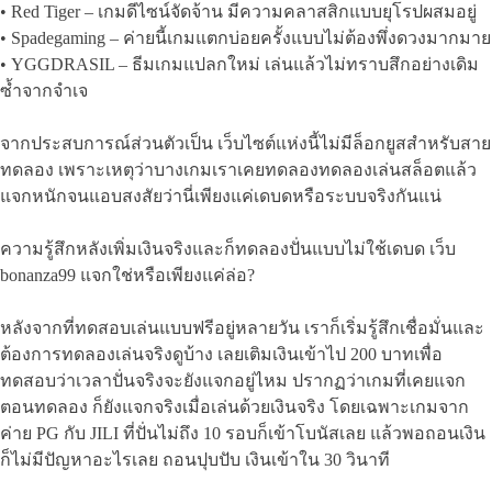
• Red Tiger – เกมดีไซน์จัดจ้าน มีความคลาสสิกแบบยุโรปผสมอยู่
• Spadegaming – ค่ายนี้เกมแตกบ่อยครั้งแบบไม่ต้องพึ่งดวงมากมาย
• YGGDRASIL – ธีมเกมแปลกใหม่ เล่นแล้วไม่ทราบสึกอย่างเดิม
ซ้ำจากจำเจ
จากประสบการณ์ส่วนตัวเป็น เว็บไซต์แห่งนี้ไม่มีล็อกยูสสำหรับสาย
ทดลอง เพราะเหตุว่าบางเกมเราเคยทดลองทดลองเล่นสล็อตแล้ว
แจกหนักจนแอบสงสัยว่านี่เพียงแค่เดบดหรือระบบจริงกันแน่
ความรู้สึกหลังเพิ่มเงินจริงและก็ทดลองปั่นแบบไม่ใช้เดบด เว็บ
bonanza99 แจกใช่หรือเพียงแค่ล่อ?
หลังจากที่ทดสอบเล่นแบบฟรีอยู่หลายวัน เราก็เริ่มรู้สึกเชื่อมั่นและ
ต้องการทดลองเล่นจริงดูบ้าง เลยเติมเงินเข้าไป 200 บาทเพื่อ
ทดสอบว่าเวลาปั่นจริงจะยังแจกอยู่ไหม ปรากฏว่าเกมที่เคยแจก
ตอนทดลอง ก็ยังแจกจริงเมื่อเล่นด้วยเงินจริง โดยเฉพาะเกมจาก
ค่าย PG กับ JILI ที่ปั่นไม่ถึง 10 รอบก็เข้าโบนัสเลย แล้วพอถอนเงิน
ก็ไม่มีปัญหาอะไรเลย ถอนปุบปับ เงินเข้าใน 30 วินาที