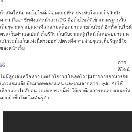
ถ้าเกิดให้นิยามเว็บไซต์สล็อตแบบที่น่าประทับใจและก็รู้สึกถึง
ความมืออาชีพตั้งแต่หน้าแรก PG คือเว็บไซต์ที่เข้ามาตรฐานนั้น
เต็มๆพวกเราเป็นคนที่เล่นเกมสล็อตมาหลายเว็บไซต์ อีกทั้งเว็บไซต์
ตรง เว็บผ่านเอเย่นต์ เว็บรีวิว เว็บลับจากกลุ่มไลน์ ก็เคยพบมาหมด
แม้กระนั้นเว็บแห่งนี้ต่างออกไปตรงที่ความง่ายๆและก็บริสุทธิ์ใจ
ของหน้าเว็บ
การ
ดีไซน์
ไม่มีลูกเล่นหวือหวา แต่เข้าใจง่าย โหลดไว ปุ่มรายการอาหารจัด
แถวแจ่มแจ้ง มีหมวดทดลองเล่น และเกมจากค่าย pgslot จัดให้
เลือกแบบไม่สับสน จุดเล็กๆพวกนี้ทำให้เราต้องการทดลองเล่นจริง
มากยิ่งขึ้นโดยไม่ทันรู้ตัว