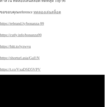
คาสิโน ทดลองเล่นสล็อต ที่ดีที่สุด Top 96
ขอขอบคุณreference
ทดลองเล่นสล็อต
https://rebrand.ly/bonanza-99
https://cutly.info/bonanza99
https://bitt.to/iyzwvu
https://shorturl.asia/GaI1N
https://t.co/VxaDSD5VPV