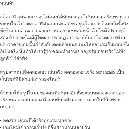
หลบหัว
สล็อต99
แม้พวกเราจะไม่ค่อยได้ทักหาแอดไม่นหลายครั้งเพราะว่า
ระบบในเว็บbonanza99มันออกจะเสถียรอยู่แล้ว แต่ว่าก็เคยมีครั้งนึง
ที่เข้าเกมแล้วจอดำ พวกเราทดลองแชทสดหน้าเว็บไซต์ไปราวๆตี
สอง คิดว่าจะไม่มีผู้ใดตอบ ปรากฏว่า 5 นาทีมีแอดไม่นตอบ พร้อม
แจ้งว่าค่ายเกมนั้นกำลังอัปเดตแล้วเสนอแนะให้ลองเกมอื่นแทน ซึ่ง
ก็เป็นจริง นั่นทำให้เรารู้ว่า คณะทำงานเขาอยู่จริง ตอบจริง ไม่ทิ้ง
ลูกค้าไว้ลำพัง
สรุปจากคนที่ทดลองเอง เล่นจริง ทดลองถอนจริง bonanza99 เป็น
เว็บไซต์ที่มีค่าแก่การลองไหม?
ถ้าหากให้สรุปในมุมของคนที่เล่นมาอีกทั้งระบบทดลองและของ
จริง ทดลองเล่นสล็อต คือเว็บที่น่าเฝ้ามองมากมายในปีนี้ เพราะ
เหตุว่า:
• ทดสอบเล่นฟรีได้จริงทุกเกม ทุกค่าย
• เกมใหม่เข้าก่อนเว็บไซต์อื่นยาวนานหลายวัน