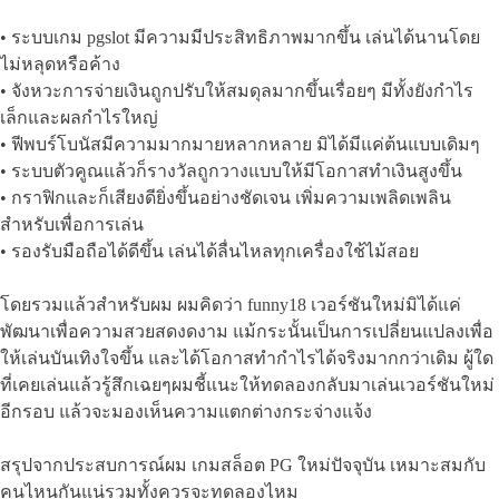
• ระบบเกม pgslot มีความมีประสิทธิภาพมากขึ้น เล่นได้นานโดย
ไม่หลุดหรือค้าง
• จังหวะการจ่ายเงินถูกปรับให้สมดุลมากขึ้นเรื่อยๆ มีทั้งยังกำไร
เล็กและผลกำไรใหญ่
• ฟีพบร์โบนัสมีความมากมายหลากหลาย มิได้มีแค่ต้นแบบเดิมๆ
• ระบบตัวคูณแล้วก็รางวัลถูกวางแบบให้มีโอกาสทำเงินสูงขึ้น
• กราฟิกและก็เสียงดียิ่งขึ้นอย่างชัดเจน เพิ่มความเพลิดเพลิน
สำหรับเพื่อการเล่น
• รองรับมือถือได้ดีขึ้น เล่นได้ลื่นไหลทุกเครื่องใช้ไม้สอย
โดยรวมแล้วสำหรับผม ผมคิดว่า funny18 เวอร์ชันใหม่มิได้แค่
พัฒนาเพื่อความสวยสดงดงาม แม้กระนั้นเป็นการเปลี่ยนแปลงเพื่อ
ให้เล่นบันเทิงใจขึ้น และได้โอกาสทำกำไรได้จริงมากกว่าเดิม ผู้ใด
ที่เคยเล่นแล้วรู้สึกเฉยๆผมชี้แนะให้ทดลองกลับมาเล่นเวอร์ชันใหม่
อีกรอบ แล้วจะมองเห็นความแตกต่างกระจ่างแจ้ง
สรุปจากประสบการณ์ผม เกมสล็อต PG ใหม่ปัจจุบัน เหมาะสมกับ
คนไหนกันแน่รวมทั้งควรจะทดลองไหม