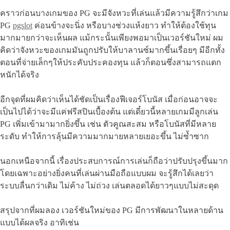
คราวก่อนบางเกมของ PG จะมีจังหวะที่เล่นแล้วมีความรู้สึกว่าเกม
PG
pgslot
ค่อนข้างจะนิ่ง หรือบางช่วงแห้งยาว ทำให้ต้องใช้ทุน
มากมายกว่าจะเห็นผล แม้กระนั้นเพียงพอมาเป็นเวอร์ชันใหม่ ผม
คิดว่าจังหวะของเกมมันถูกปรับให้บาลานซ์มากขึ้นเรื่อยๆ มีอีกทั้ง
ตอนที่จ่ายเล็กๆให้ประคับประคองทุน แล้วก็ตอนซึ่งสามารถแตก
หนักได้จริง
อีกจุดที่ผมคิดว่าเห็นได้ชัดเป็นเรื่องฟีเจอร์โบนัส เมื่อก่อนอาจจะ
เป็นไปได้ว่าจะมีแค่ฟรีสปินเบื้องต้น แต่เดี๋ยวนี้หลายเกมมีลูกเล่น
PG เพิ่มเข้ามามากยิ่งขึ้น เช่น ตัวคูณสะสม หรือโบนัสที่มีหลาย
ระดับ ทำให้การลุ้นมีความมากมายหลายเยอะขึ้น ไม่ซ้ำซาก
นอกเหนือจากนี้ เรื่องประสบการณ์การเล่นก็ถือว่าปรับปรุงขึ้นมาก
โดยเฉพาะอย่างยิ่งคนที่เล่นผ่านมือถือแบบผม จะรู้สึกได้เลยว่า
ระบบลื่นกว่าเดิม ไม่ค้าง ไม่ถ่วง เล่นตลอดได้ยาวๆแบบไม่สะดุด
สรุปจากที่ผมลอง เวอร์ชันใหม่ของ PG มีการพัฒนาในหลายด้าน
แบบได้ผลจริง อาทิเช่น