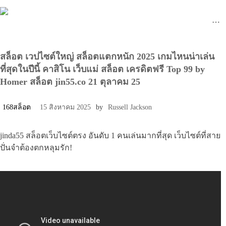
…
สล็อต เวปไซต์ใหญ่ สล็อตแตกหนัก 2025 เกมไหนน่าเล่น
ที่สุดในปีนี้ คาสิโน เว็บแม่ สล็อต เครดิตฟรี Top 99 by
Homer สล็อต jin55.co 21 ตุลาคม 25
168สล็อต
15 สิงหาคม 2025
by
Russell Jackson
jinda55 สล็อตเว็บไซต์ตรง อันดับ 1 คนเล่นมากที่สุด เว็บไซต์ที่สาย
ปั่นจำต้องตกหลุมรัก!