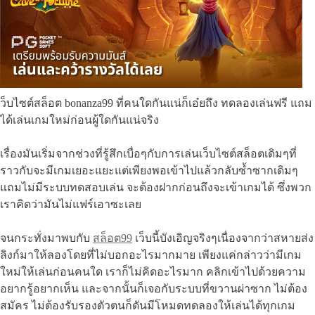
ว็บไซต์สล็อต bonanza99 ที่คนใดกันแน่ก็เอ๋ยถึง ทดลองเล่นฟรี แถม
ได้เล่นเกมใหม่ก่อนผู้ใดกันแน่จริง
เรื่องมันเริ่มจากช่วงที่รู้สึกเบื่อๆกับการเล่นเว็บไซต์สล็อตเดิมๆที่
ราวกับจะมีเกมเยอะแยะแต่เพียงพอเข้าไปแล้วกลับซ้ำซากเดิมๆ
แถมไม่มีระบบทดสอบเล่น จะต้องฝากก่อนถึงจะเข้าเกมได้ ซึ่งพวก
เราคิดว่ามันไม่แฟร์เอาซะเลย
จนกระทั่งมาพบกับ
สล็อต99
เว็บนี้บังเอิญจริงๆเนื่องจากว่าสหายส่ง
ลิงก์มาให้ลองโดยที่ไม่บอกอะไรมากมาย เพียงแค่กล่าวว่ามีเกม
ใหม่ให้เล่นก่อนคนใด เราก็ไม่คิดอะไรมาก คลิกเข้าไปด้วยความ
อยากรู้อยากเห็น และจากนั้นก็เจอกับระบบที่ขวานผ่าซาก ไม่ต้อง
สมัคร ไม่ต้องรับรองตัวตนก็ดันมีโหมดทดลองให้เล่นได้ทุกเกม