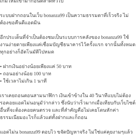
เกมใหม่เข้ามาก่อนตลาดทั่วไป
ระบบฝากถอนในเว็บ bonanza99 เป็นความธรรมดาที่เร็วจริง ไม่
ต้องขอคืนดีแอดมิน
อีกประเด็นที่จำเป็นต้องชมเป็นระบบการคลังของ bonanza99 ใช้
งานง่ายดายเพียงแค่เชื่อมบัญชีธนาคารไว้ครั้งแรก จากนั้นทั้งหมด
ทุกอย่างก็อัตโนมัติไปหมด
• ฝากเงินอย่างน้อยเพียงแค่ 50 บาท
• ถอนอย่างน้อย 100 บาท
• ใช้เวลาไม่เกิน 1 นาที
เราเคยถอนตอนสามนาฬิกา เงินเข้าข้างใน 40 วินาทีแบบไม่ต้อง
รอคอยแอดไม่นอนุมัว่ากล่าว ซึ่งนับว่าเร็วมากเมื่อเทียบกับเว็บไซต์
อื่นที่จะต้องคอยคนตรวจ และที่สำคัญคือไม่เคยโดนหักค่า
ธรรมเนียมอะไรก็แล้วแต่ทั้งฝากและก็ถอน
แอดไม่น bonanza99 ตอบไว ขจัดปัญหาจริง ไม่ใช่แค่คุยงามๆแล้ว