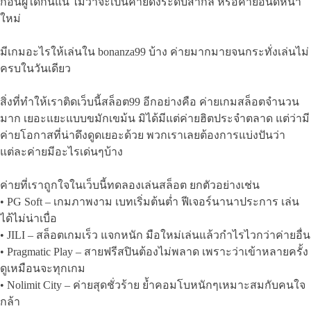
ก่อนผู้ใดกันแน่ ไม่ว่าจะเป็นค่ายดังระดับสากล หรือค่ายอินดี้หน้า
ใหม่
มีเกมอะไรให้เล่นใน bonanza99 บ้าง ค่ายมากมายจนกระทั่งเล่นไม่
ครบในวันเดียว
สิ่งที่ทำให้เราติดเว็บนี้สล็อต99 อีกอย่างคือ ค่ายเกมสล็อตจำนวน
มาก เยอะแยะแบบขมักเขม้น มิได้มีแต่ค่ายฮิตประจำตลาด แต่ว่ามี
ค่ายโอกาสที่น่าดึงดูดเยอะด้วย พวกเราเลยต้องการแบ่งปันว่า
แต่ละค่ายมีอะไรเด่นๆบ้าง
ค่ายที่เราถูกใจในเว็บนี้ทดลองเล่นสล็อต ยกตัวอย่างเช่น
• PG Soft – เกมภาพงาม เบทเริ่มต้นต่ำ ฟีเจอร์นานาประการ เล่น
ได้ไม่น่าเบื่อ
• JILI – สล็อตเกมเร็ว แจกหนัก มือใหม่เล่นแล้วกำไรไวกว่าค่ายอื่น
• Pragmatic Play – สายฟรีสปินต้องไม่พลาด เพราะว่าเข้าหลายครั้ง
ดูเหมือนจะทุกเกม
• Nolimit City – ค่ายสุดชั่วร้าย ย้ำคอมโบหนักๆเหมาะสมกับคนใจ
กล้า