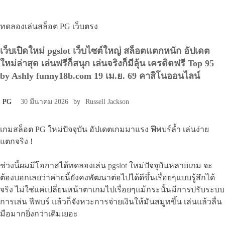
ทดลองเล่นสล็อต PG เว็บตรง
เว็บเปิดใหม่ pgslot เว็บไซต์ใหญ่ สล็อตแตกหนัก อัปเดต
ใหม่ล่าสุด เล่นฟรีก็สนุก เล่นจริงก็มีลุ้น เครดิตฟรี Top 95
by Ashly funny18b.com 19 เม.ย. 69 คาสิโนออนไลน์
PG
30 มีนาคม 2026
by
Russell Jackson
เกมสล็อต PG ใหม่ปัจจุบัน อัปเดตเกมมาแรง ฟีพบร์ล้ำ เล่นง่าย
แตกจริง !
ช่วงนี้ผมมีโอกาสได้ทดลองเล่น
pgslot
ใหม่ปัจจุบันหลายเกม จะ
ต้องบอกเลยว่าค่ายนี้ยังคงพัฒนาต่อไปได้ดีขึ้นเรื่อยๆแบบรู้สึกได้
จริง ไม่ใช่แค่เปลี่ยนหน้าตาเกมไปเรื่อยๆแม้กระนั้นมีการปรับระบบ
การเล่น ฟีพบร์ แล้วก็จังหวะการจ่ายเงินให้มันสมูทขึ้น เล่นแล้วลื่น
มือมากยิ่งกว่าเดิมเยอะ