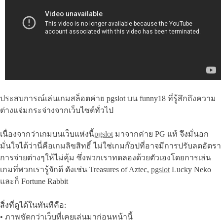
ประสบการณ์เล่นเกมสล็อตค่าย pgslot บน funny18 ที่รู้สึกถึงความ
ต่างแจ่มกระจ่างจากเว็บไซต์ทั่วไป
เนื่องจากว่าเกมบนเว็บแห่งนี้
pgslot
มาจากค่าย PG แท้ จึงมั่นอก
มั่นใจได้ว่านี่คือเกมลิขสิทธิ์ ไม่ใช่เกมก๊อปที่อาจมีการปรับลดอัตรา
การจ่ายต่างๆให้ไม่คุ้ม ซึ่งพวกเราทดลองด้วยตัวเองโดยการเล่น
เกมที่พวกเรารู้จักดี ดังเช่น Treasures of Aztec,
pgslot
Lucky Neko
และก็ Fortune Rabbit
สิ่งที่ดูได้ในทันทีคือ:
• ภาพชัดกว่าเว็บที่เคยเล่นมาก่อนหน้านี้