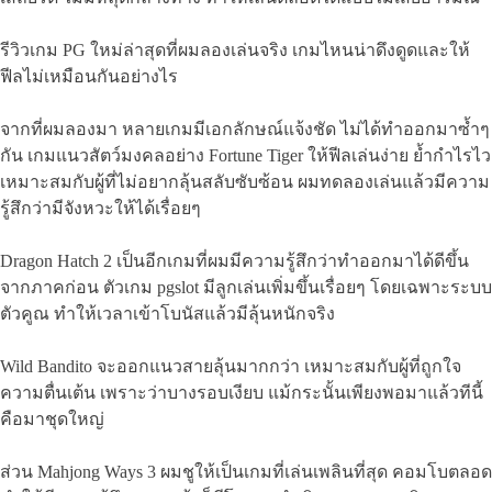
รีวิวเกม PG ใหม่ล่าสุดที่ผมลองเล่นจริง เกมไหนน่าดึงดูดและให้
ฟีลไม่เหมือนกันอย่างไร
จากที่ผมลองมา หลายเกมมีเอกลักษณ์แจ้งชัด ไม่ได้ทำออกมาซ้ำๆ
กัน เกมแนวสัตว์มงคลอย่าง Fortune Tiger ให้ฟีลเล่นง่าย ย้ำกำไรไว
เหมาะสมกับผู้ที่ไม่อยากลุ้นสลับซับซ้อน ผมทดลองเล่นแล้วมีความ
รู้สึกว่ามีจังหวะให้ได้เรื่อยๆ
Dragon Hatch 2 เป็นอีกเกมที่ผมมีความรู้สึกว่าทำออกมาได้ดีขึ้น
จากภาคก่อน ตัวเกม pgslot มีลูกเล่นเพิ่มขึ้นเรื่อยๆ โดยเฉพาะระบบ
ตัวคูณ ทำให้เวลาเข้าโบนัสแล้วมีลุ้นหนักจริง
Wild Bandito จะออกแนวสายลุ้นมากกว่า เหมาะสมกับผู้ที่ถูกใจ
ความตื่นเต้น เพราะว่าบางรอบเงียบ แม้กระนั้นเพียงพอมาแล้วทีนี้
คือมาชุดใหญ่
ส่วน Mahjong Ways 3 ผมชูให้เป็นเกมที่เล่นเพลินที่สุด คอมโบตลอด