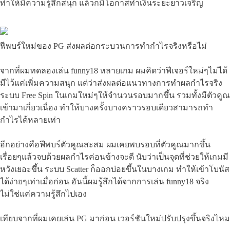
ทำให้มีความรู้สึกสนุก แล้วก็มีโอกาสทำเงินระยะยาวเจริญ
ฟีพบร์ใหม่ของ PG ส่งผลต่อกระบวนการทำกำไรจริงหรือไม่
จากที่ผมทดลองเล่น funny18 หลายเกม ผมคิดว่าฟีเจอร์ใหม่ๆไม่ได้
มีไว้แค่เพิ่มความสนุก แต่ว่าส่งผลต่อแนวทางการทำผลกำไรจริง
ระบบ Free Spin ในเกมใหม่ๆให้จำนวนรอบมากขึ้น รวมทั้งมีตัวคูณ
เข้ามาเกี่ยวเนื่อง ทำให้บางครั้งบางคราวรอบเดียวสามารถทำ
กำไรได้หลายเท่า
อีกอย่างคือฟีพบร์ตัวคูณสะสม ผมเคยพบรอบที่ตัวคูณมากขึ้น
เรื่อยๆแล้วจบด้วยผลกำไรค่อนข้างจะดี นับว่าเป็นจุดที่ช่วยให้เกมมี
หวังเยอะขึ้น ระบบ Scatter ก็ออกบ่อยขึ้นในบางเกม ทำให้เข้าโบนัส
ได้ง่ายๆเท่าเมื่อก่อน อันนี้ผมรู้สึกได้จากการเล่น funny18 จริง
ไม่ใช่แค่ความรู้สึกไปเอง
เทียบจากที่ผมเคยเล่น PG มาก่อน เวอร์ชันใหม่ปรับปรุงขึ้นจริงไหม