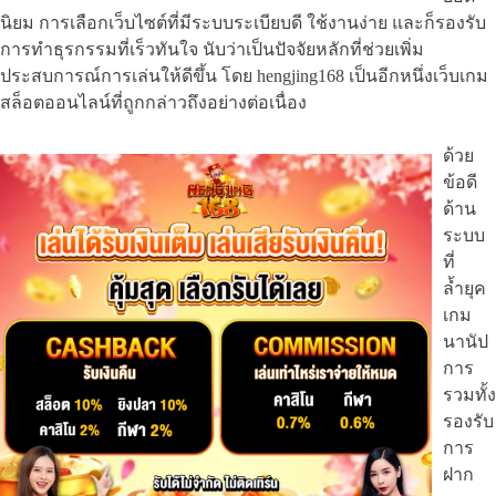
นิยม การเลือกเว็บไซต์ที่มีระบบระเบียบดี ใช้งานง่าย และก็รองรับ
การทำธุรกรรมที่เร็วทันใจ นับว่าเป็นปัจจัยหลักที่ช่วยเพิ่ม
ประสบการณ์การเล่นให้ดีขึ้น โดย hengjing168 เป็นอีกหนึ่งเว็บเกม
สล็อตออนไลน์ที่ถูกกล่าวถึงอย่างต่อเนื่อง
ด้วย
ข้อดี
ด้าน
ระบบ
ที่
ล้ำยุค
เกม
นานัป
การ
รวมทั้ง
รองรับ
การ
ฝาก