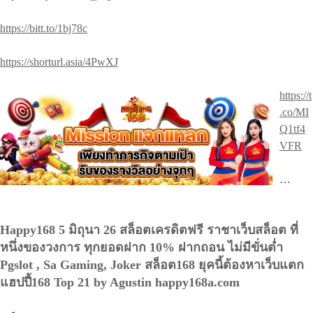
https://bitt.to/1bj78c
https://shorturl.asia/4PwXJ
https://t
.co/MI
Q1tf4
VFR
…
Happy168 5 มิถุนา 26 สล็อตเครดิตฟรี ราชาเว็บสล็อต ที่
หนึ่งของวงการ ทุกยอดฝาก 10% ฝากถอน ไม่มีขั่นต่ำ
Pgslot , Sa Gaming, Joker สล็อต168 ยุคนี้ต้องหาเว็บแตก
แฮปปี้168 Top 21 by Agustin happy168a.com