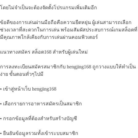
โดยไม่จำเป็นจะต้องจัดตั้งโปรแกรมเพิ่มเติมอีก
ข้อดีของการเล่นผ่านมือถือคือความยืดหยุ่น ผู้เล่นสามารถเลือก
ช่วงเวลาที่สะดวกในการเล่น พร้อมสัมผัสประสบการณ์เกมสล็อตที่
มีคุณภาพใกล้เคียงกับการเล่นผ่านคอมพิวเตอร์
แนวทางสมัคร สล็อต168 สำหรับผู้เล่นใหม่
การลงทะเบียนสมัครสมาชิกกับ hengjing168 ถูกวางแบบให้ทำเป็น
ง่าย ขั้นตอนทั่วๆไปมี
• เข้าสู่หน้าเว็บ hengjing168
• เลือกรายการอาหารสมัครเป็นสมาชิก
• กรอกข้อมูลที่ต้องสำหรับสร้างบัญชี
• ยืนยันข้อมูลรวมทั้งเข้าระบบสมาชิก