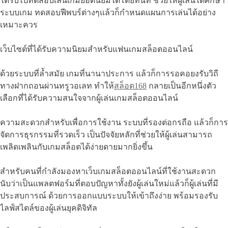
ได้รับไปทดสอบเล่นเกมยอดนิยมได้โดยทันที ช่วยให้ผู้เล่นได้ศึกษา
ระบบเกม ทดสอบฟีพบร์ต่างๆแล้วก็กำหนดแผนการเล่นได้อย่าง
เหมาะควร
เว็บไซต์ที่ได้รับความนิยมสำหรับแฟนเกมสล็อตออนไลน์
ด้วยระบบที่ล้ำสมัย เกมที่นานาประการ แล้วก็การรอคอยงรับวิถี
ทางฝากถอนผ่านทรูวอเลท ทำให้
สล็อต168
กลายเป็นอีกหนึ่งตัว
เลือกที่ได้รับความสนใจจากผู้เล่นเกมสล็อตออนไลน์
ความสะดวกสำหรับเพื่อการใช้งาน ระบบที่รองต่อกรถือ แล้วก็การ
จัดการธุรกรรมที่รวดเร็ว เป็นปัจจัยหลักที่ช่วยให้ผู้เล่นสามารถ
เพลิดเพลินกับเกมสล็อตได้ง่ายดายมากยิ่งขึ้น
สำหรับคนที่กำลังมองหาเว็บเกมสล็อตออนไลน์ที่ใช้งานสะดวก
นับว่าเป็นแพลตฟอร์มที่ตอบปัญหาทั้งยังผู้เล่นใหม่แล้วก็ผู้เล่นที่มี
ประสบการณ์ ด้วยการออกแบบระบบให้เข้าถึงง่าย พร้อมรองรับ
ไลฟ์สไตล์ของผู้เล่นยุคดิจิทัล