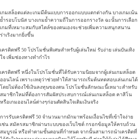
เกมสล็อตแต่ละเกมมีต้นแบบการออกแบบแตกต่างกัน บางเกมเน้น
ย้ำรอบโบนัส บางเกมย้ำความถี่ในการออกรางวัล ฉะนั้นการเลือก
เกมที่เหมาะสมกับสไตล์ของตนเองจะช่วยเพิ่มความสนุกสนาน
ร่าเริงมากยิ่งขึ้น
เครดิตฟรี 50 โปรโมชั่นพิเศษสำหรับผู้เล่นใหม่ รับง่าย เล่นบันเทิง
ใจ เพิ่มช่องทางทำกำไร
เครดิตฟรี หนึ่งในโปรโมชั่นที่ได้รับความนิยมจากผู้เล่นเกมสล็อต
ออนไลน์ เพราะเหตุว่าช่วยทำให้สามารถเริ่มต้นทดสอบเล่นเกมได้
โดยไม่ต้องใช้เงินลงทุนของตน โปรโมชั่นลักษณะนี้เหมาะสำหรับ
สมาชิกใหม่ที่ต้องการสัมผัสประสบการณ์เล่นเกมสล็อต คาสิโน
หรือเกมออนไลน์ต่างๆก่อนตัดสินใจเติมเงินจริง
การรับเครดิตฟรี 50 จำนวนมากมักมาพร้อมเงื่อนไขที่เข้าใจง่าย
เช่น สมัครสมาชิกผ่านระบบของเว็บไซต์ กรอกข้อมูลให้ครบถ้วน
สมบูรณ์ หรือทำตามขั้นตอนที่กำหนด จากนั้นสามารถนำเครดิตที่