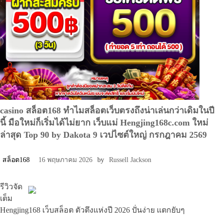
casino สล็อต168 ทำไมสล็อตเว็บตรงถึงน่าเล่นกว่าเดิมในปี
นี้ มือใหม่ก็เริ่มได้ไม่ยาก เว็บแม่ Hengjing168c.com ใหม่
ล่าสุด Top 90 by Dakota 9 เวปไซต์ใหญ่ กรกฎาคม 2569
สล็อต168
16 พฤษภาคม 2026
by
Russell Jackson
รีวิวจัด
เต็ม
Hengjing168 เว็บสล็อต ตัวตึงแห่งปี 2026 ปั่นง่าย แตกยับๆ