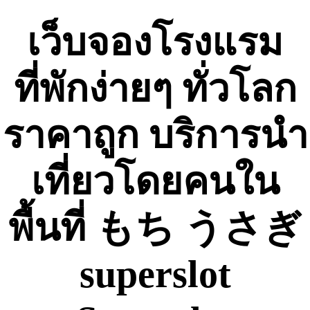
Skip
to
เว็บจองโรงแรม
content
ที่พักง่ายๆ ทั่วโลก
ราคาถูก บริการนำ
เที่ยวโดยคนใน
พื้นที่ もち うさぎ
superslot