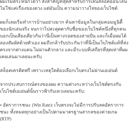
ผมเริ่มตระหนักได้ว่า สิ่งสำคัญที่สุดสำหรับการเล่นสล็อตออนไลน์
ไม่ใช่แค่เรื่องของดวง แต่มันเป็น ความน่าวางใจของเว็บไซต์
ผมก็เลยเริ่มทำการบ้านอย่างมาก ค้นหาข้อมูลในกลุ่มคอมมูนิตี้
ของนักเล่นจริง จนกว่าไปสะดุดตากับชื่อของเว็บไซต์หนึ่งที่ทุกคน
บอกเป็นเสียงเดียวกันว่านี่เป็นทางรอดของสายปั่น และก็เมื่อผมได้
ลองสัมผัสด้วยตัวเอง ผมถึงกล้ารับประกันว่าที่นี่เป็นเว็บไซต์แท้ที่ส่ง
ตรงจากต่างแดน ไม่ผ่านตัวกลาง และมีระบบที่เสถียรที่สุดเท่าที่ผม
เคยเล่นมาเลยนะครับ
สล็อตเครดิตฟรี เพราะเหตุใดต้องเลือกเว็บตรงไม่ผ่านเอเย่นต์
จากประสบการณ์ตรงของผม ความต่างระหว่างเว็บไซต์ตรงกับ
เว็บไซต์เอเย่นต์นั้นราวฟ้ากับเหวเลยนะครับ:
• อัตราการชนะ (Win Rate): เว็บตรงจะไม่มีการปรับลดอัตราการ
ชนะ ทั้งหมดทุกอย่างเป็นไปตามมาตรฐานสากลของค่ายเกม
(RTP)