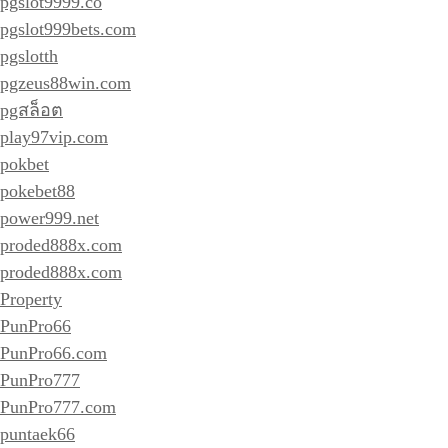
pgslot9999.co
pgslot999bets.com
pgslotth
pgzeus88win.com
pgสล็อต
play97vip.com
pokbet
pokebet88
power999.net
proded888x.com
proded888x.com
Property
PunPro66
PunPro66.com
PunPro777
PunPro777.com
puntaek66