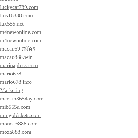
luckycat789.com
luis16888.com
lux555.net
m4newonline.com
m4newonline.com
macau69 สมัคร
macau888.win
marinapluss.com
mario678
mario678.info
Marketing
meekin365day.com
mib555s.com
mmgoldsbets.com
mono16888.com
moza888.com