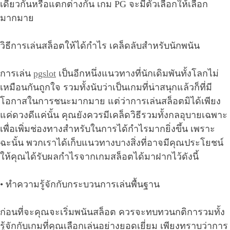
เดียวกันหรือแตกต่างกัน เกม PG จะมีตัวเลือกให้เลือก
มากมาย
วิธีการเล่นสล็อตให้ได้กำไร เคล็ดลับสำหรับนักพนัน
การเล่น
pgslot
เป็นอีกหนึ่งแนวทางที่นักเดิมพันทั้งโลกไม่
เหมือนกันถูกใจ รวมทั้งนับว่าเป็นเกมที่น่าสนุกแล้วก็ที่มี
โอกาสในการชนะมากมาย แต่ว่าการเล่นสล็อตมิได้เพียง
แค่ดวงดีแค่นั้น คุณยังควรมีเคล็ดวิธีรวมทั้งกลอุบายเฉพาะ
เพื่อเพิ่มช่องทางสำหรับในการได้กำไรมากยิ่งขึ้น เพราะ
ฉะนั้น พวกเราได้เก็บแนวทางบางสิ่งที่อาจมีคุณประโยชน์
ให้คุณได้รับผลกำไรจากเกมสล็อตได้มาฝากไว้ดังนี้
• ทำความรู้จักกับกระบวนการเล่นพื้นฐาน
ก่อนที่จะคุณจะเริ่มพนันสล็อต ควรจะทบทวนกติการวมทั้ง
รู้จักกับเกมที่คุณเลือกเล่นอย่างยอดเยี่ยม เพียงทราบว่าการ