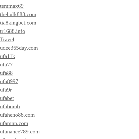
temmax69
thehulk888.com
tia8kingbet.com
tr1688.info
Travel
udee365day.com
ufa11k
ufa77
ufa88
ufa8997
ufa9r
ufabet
ufabomb
ufaheno88.com
ufamnn.com
ufanance789.com