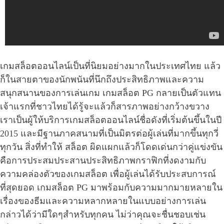
เกมสล็อตออนไลน์เป็นที่นิยมอย่างมากในประเทศไทย แล้ว
ก็ในสายตาของนักพนันที่นึกถึงประสิทธิภาพและความ
สนุกสนานของการเล่นเกม เกมสล็อต PG กลายเป็นตัวแทน
เจ้าแรกที่ชาวไทยได้รู้จะแล้วก็สารภาพอย่างกว้างขวาง
เราเป็นผู้ให้บริการเกมสล็อตออนไลน์ชื่อดังที่เริ่มต้นขึ้นในปี
2015 และมีฐานภาคสนามที่เป็นมิตรต่อผู้เล่นที่มากขึ้นทุกวี่
ทุกวัน สิ่งที่ทำให้ สล็อต ผิดแผกแล้วก็โดดเด่นกว่าคู่แข่งขัน
คือการประสมประสานประสิทธิภาพกราฟิกที่งดงามกับ
ความคล่องตัวของเกมสล็อต เพื่อผู้เล่นได้รับประสบการณ์
ที่สุดยอด เกมสล็อต PG มาพร้อมกับความมากมายหลายใน
เรื่องของธีมและความหลากหลายในแบบอย่างการเล่น
กล่าวได้ว่ามีใดๆสำหรับทุกคน ไม่ว่าคุณจะชื่นชอบเช่น