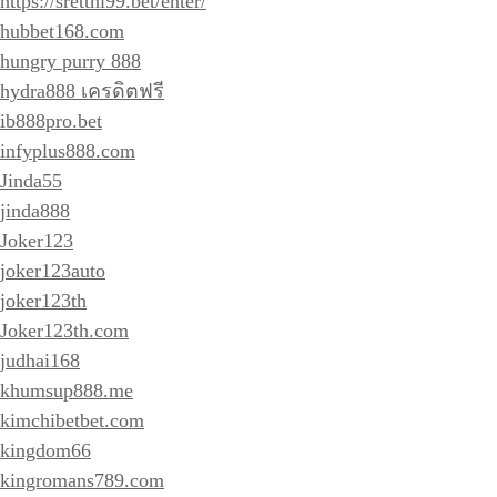
https://sretthi99.bet/enter/
hubbet168.com
hungry purry 888
hydra888 เครดิตฟรี
ib888pro.bet
infyplus888.com
Jinda55
jinda888
Joker123
joker123auto
joker123th
Joker123th.com
judhai168
khumsup888.me
kimchibetbet.com
kingdom66
kingromans789.com