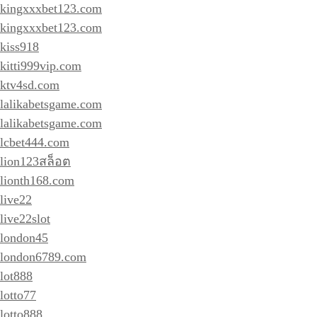
kingxxxbet123.com
kingxxxbet123.com
kiss918
kitti999vip.com
ktv4sd.com
lalikabetsgame.com
lalikabetsgame.com
lcbet444.com
lion123สล็อต
lionth168.com
live22
live22slot
london45
london6789.com
lot888
lotto77
lotto888