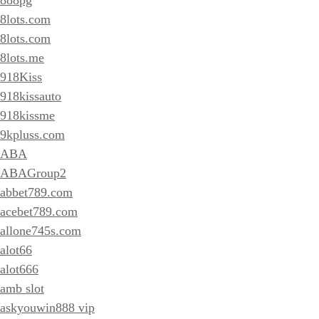
8lots.com
8lots.com
8lots.me
918Kiss
918kissauto
918kissme
9kpluss.com
ABA
ABAGroup2
abbet789.com
acebet789.com
allone745s.com
alot66
alot666
amb slot
askyouwin888 vip