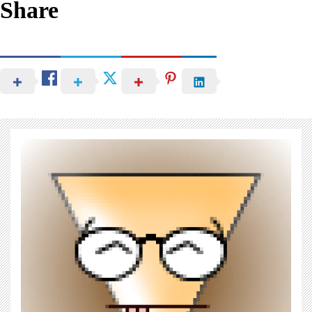
Share