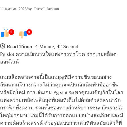
11 ตุลาคม 2023
/
by
Russell Jackson
0
0
Read Time:
4 Minute, 42 Second
Pg slot ความเบิกบานใจแห่งการหาโชค จากเกมสล็อต
ออนไลน์
เกมสล็อตจากค่ายนี้เป็นเกมpgที่มีความชื่นชอบอย่าง
ล้นหลามในวงกว้าง ไม่ว่าคุณจะเป็นนักเดิมพันมืออาชีพ
หรือมือใหม่ การเล่นเกม Pg slot จะพาคุณเผชิญภัยในโลก
แห่งความเพลิดเพลินสุดพิเศษที่เต็มไปด้วยตัวละครน่ารัก
กราฟิกที่งดงาม รวมทั้งช่องทางสำหรับการชนะเงินรางวัล
ใหญ่มากมาย เกมนี้ได้รับการออกแบบอย่างละเอียดและมี
ความคิดสร้างสรรค์ ด้วยรูปแบบการเล่นที่ทันสมัยแล้วก็ที่