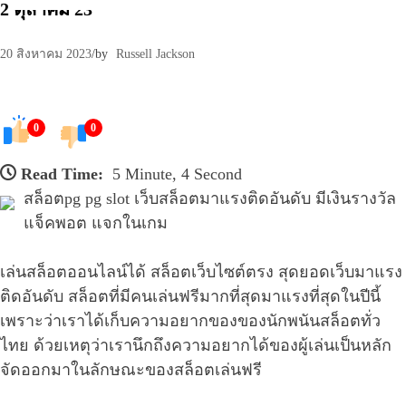
2 ตุลาคม 23
20 สิงหาคม 2023
/
by
Russell Jackson
0
0
Read Time:
5 Minute, 4 Second
สล็อตpg pg slot เว็บสล็อตมาแรงติดอันดับ มีเงินรางวัล
แจ็คพอต แจกในเกม
เล่นสล็อตออนไลน์ได้ สล็อตเว็บไซต์ตรง สุดยอดเว็บมาแรง
ติดอันดับ สล็อตที่มีคนเล่นฟรีมากที่สุดมาแรงที่สุดในปีนี้
เพราะว่าเราได้เก็บความอยากของของนักพนันสล็อตทั่ว
ไทย ด้วยเหตุว่าเรานึกถึงความอยากได้ของผู้เล่นเป็นหลัก
จัดออกมาในลักษณะของสล็อตเล่นฟรี