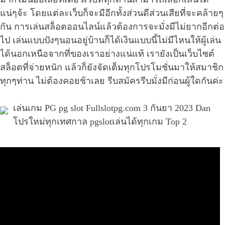
แน่ๆจ้ะ โดยแต่ละเว็บก็จะมีอีกทั้งส่วนดีส่วนเสียที่จะคล้ายๆ
กัน การเล่นสล็อตออนไลน์แล้วต้องการจะมั่งมีไม่ยากอีกต่อ
ไป เล่นแบบปังๆนอนอยู่บ้านก็ได้เงินแบบนี้ไม่มีไหนให้ผู้เล่น
ได้นอกเหนือจากที่ของเราอย่างแน่แท้ เรายังเป็นเว็บไซต์
สล็อตที่จ่ายหนัก แล้วก็ยังจัดเต็มทุกโปรโมชั่นมาให้สมาชิก
ทุกๆท่าน ไม่ต้องคอยช้าเลย รีบสมัครรีบมั่งมีก่อนผู้ใดกันค่ะ
เล่นเกม PG pg slot Fullslotpg.com 3 กันยา 2023 Dan
โปรใหม่ทุกเทศกาล pgslotเล่นได้ทุกเกม Top 2