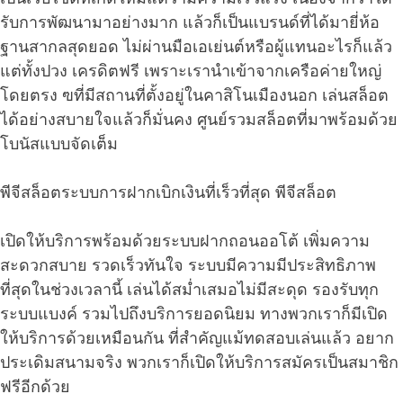
รับการพัฒนามาอย่างมาก แล้วก็เป็นแบรนด์ที่ได้มายี่ห้อ
ฐานสากลสุดยอด ไม่ผ่านมือเอเย่นต์หรือผู้แทนอะไรก็แล้ว
แต่ทั้งปวง เครดิตฟรี เพราะเรานำเข้าจากเครือค่ายใหญ่
โดยตรง ฃที่มีสถานที่ตั้งอยู่ในคาสิโนเมืองนอก เล่นสล็อต
ได้อย่างสบายใจแล้วก็มั่นคง ศูนย์รวมสล็อตที่มาพร้อมด้วย
โบนัสแบบจัดเต็ม
พีจีสล็อตระบบการฝากเบิกเงินที่เร็วที่สุด พีจีสล็อต
เปิดให้บริการพร้อมด้วยระบบฝากถอนออโต้ เพิ่มความ
สะดวกสบาย รวดเร็วทันใจ ระบบมีความมีประสิทธิภาพ
ที่สุดในช่วงเวลานี้ เล่นได้สม่ำเสมอไม่มีสะดุด รองรับทุก
ระบบแบงค์ รวมไปถึงบริการยอดนิยม ทางพวกเราก็มีเปิด
ให้บริการด้วยเหมือนกัน ที่สำคัญแม้ทดสอบเล่นแล้ว อยาก
ประเดิมสนามจริง พวกเราก็เปิดให้บริการสมัครเป็นสมาชิก
ฟรีอีกด้วย