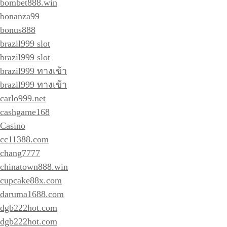
bombet888.win
bonanza99
bonus888
brazil999 slot
brazil999 slot
brazil999 ทางเข้า
brazil999 ทางเข้า
carlo999.net
cashgame168
Casino
cc11388.com
chang7777
chinatown888.win
cupcake88x.com
daruma1688.com
dgb222hot.com
dgb222hot.com