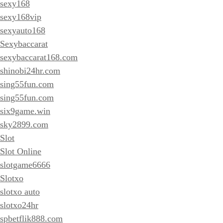
sexy168
sexy168vip
sexyauto168
Sexybaccarat
sexybaccarat168.com
shinobi24hr.com
sing55fun.com
sing55fun.com
six9game.win
sky2899.com
Slot
Slot Online
slotgame6666
Slotxo
slotxo auto
slotxo24hr
spbetflik888.com