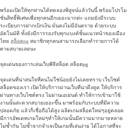
พร้อมเปิดให้ทุกท่านได้ทดลองพิสูจน์แล้ววันนี้ พร้อมโปรโม
ชั่นสิทธิ์พิเศษเพื่อทุกคนอีกเยอะมากค่ะ แถมยังมีระบบ
ระเบียบการฝากเบิกเงิน มั่นคงไม่มีอันตราย ด้วยระบบ
อัตโนมัติ ทั้งยังมีการรองรับทุกแบงค์ชั้นแนวหน้าของเมือง
ไทย
สล็อตpg
สมาชิกทุกคนสามารถเลือกทำรายการได้
ตามสบายเลยนะ
จุดเด่นของการเล่นเว็บพีจีสล็อต สล็อตpg
จุดเด่นที่น่าสนใจที่คนไม่ใช่น้อยยังไม่เคยทราบ เว็บไซต์
สล็อตของเรา เปิดให้บริการผ่านเว็บที่น่าดึงดูด ให้บริการ
ผ่านทางเว็บไซต์ตรง ไม่ผ่านเอเย่นต์ ทำให้การเข้ามาใช้
งานนั้นสะดวกสบายเยอะขึ้น มาพร้อมกับระบบที่มีความ
ปลอดภัย แล้วก็เชื่อถือได้สูง ผลิตเกมสล็อตใหม่ๆอยู่ตลอด
มีการอัพเดทเกมใหม่ๆทำให้เกมนั้นมีความมากมายหลาย
ไม่ซ้ำกัน ไม่ซ้ำจากจำเจเป็นเกมที่เล่นง่าย ได้โอกาสที่จะ