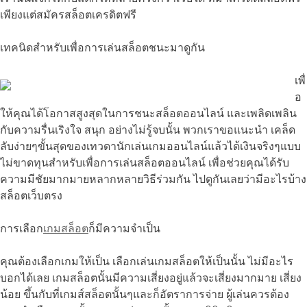
เพียงแต่สมัครสล็อตเครดิตฟรี
เทคนิดสำหรับเพื่อการเล่นสล็อตชนะมาดูกัน
เพื่
อ
ให้คุณได้โอกาสสูงสุดในการชนะสล็อตออนไลน์ และเพลิดเพลิน
กับความรื่นเริงใจ สนุก อย่างไม่รู้จบนั้น พวกเราขอแนะนำ เคล็ด
ลับง่ายๆขั้นสุดของเทวดานักเล่นเกมออนไลน์แล้วได้เงินจริงๆแบบ
ไม่ขาดทุนสำหรับเพื่อการเล่นสล็อตออนไลน์ เพื่อช่วยคุณได้รับ
ความมีชัยมากมายหลากหลายวิธีร่วมกัน ไปดูกันเลยว่ามีอะไรบ้าง
สล็อตเว็บตรง
การเลือก
เกมสล็อต
ก็มีความจำเป็น
คุณต้องเลือกเกมให้เป็น เลือกเล่นเกมสล็อตให้เป็นนั้น ไม่มีอะไร
บอกได้เลย เกมสล็อตนั้นมีความเสี่ยงอยู่แล้วจะเสี่ยงมากมาย เสี่ยง
น้อย ขึ้นกับที่เกมส์สล็อตนั้นๆและก็อัตราการจ่าย ผู้เล่นควรต้อง