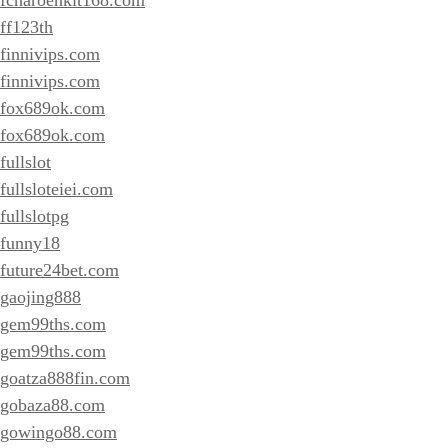
ff123th
finnivips.com
finnivips.com
fox689ok.com
fox689ok.com
fullslot
fullsloteiei.com
fullslotpg
funny18
future24bet.com
gaojing888
gem99ths.com
gem99ths.com
goatza888fin.com
gobaza88.com
gowingo88.com