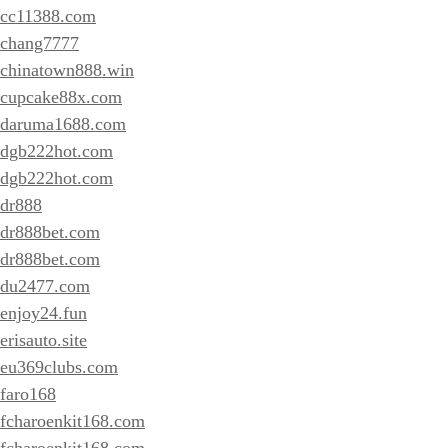
cc11388.com
chang7777
chinatown888.win
cupcake88x.com
daruma1688.com
dgb222hot.com
dgb222hot.com
dr888
dr888bet.com
dr888bet.com
du2477.com
enjoy24.fun
erisauto.site
eu369clubs.com
faro168
fcharoenkit168.com
fcharoenkit168.com