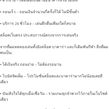
• ฝากง่าย – เพิ่มเติมเงินผ่านธนาคารหรือวอเลท
• ถอนเร็ว – ถอนเงินจำนวนกี่ครั้งก็ได้ ไม่มีขั้นต่ำ
• บริการ 24 ชั่วโมง – เล่นดึกดื่นเพียงใดก็สบาย
สล็อตเว็บตรง ประสบการณ์ตรงจากการเล่นจริง
จากที่ผมทดลองเล่นทั้งยังสล็อต บาคาร่า และก็เดิมพันกีฬา สิ่งที่ผม
พบเป็น:
• ได้เงินจริง ถอนง่าย – ไม่ต้องรอนาน
• โบนัสจัดเต็ม – โปรโมชั่นสล็อตและบาคาร่ามากไม่น้อยเลยที
เดียว
• บันเทิงใจได้ทุกเมื่อเชื่อวัน – รวมเกมทุกจำพวกไว้ภายในเว็บไซต์
เดียว