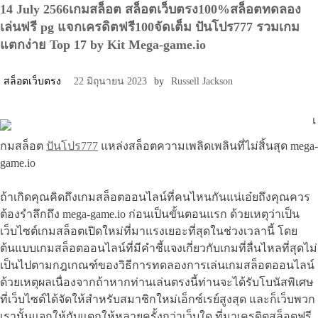
14 July 2566เกมสล็อต สล็อตเว็บตรง100%สล็อตทดลอง
เล่นฟรี pg แจกเครดิตฟรี100จัดเต็ม ปันโปร777 รวมเกม
แตกง่าย Top 17 by Kit Mega-game.io
สล็อตเว็บตรง
22 มิถุนายน 2023
by
Russell Jackson
เ
กมสล็อต
ปันโปร777
แหล่งสล็อตความเพลิดเพลินที่ไม่สิ้นสุด mega-
game.io
ถ้าเกิดคุณคิดถึงเกมสล็อตออนไลน์ที่คนไหนกันแน่เอ๋ยถึงคุณควร
ต้องรำลึกถึง mega-game.io ก่อนเป็นขั้นตอนแรก ด้วยเหตุว่าเป็น
เว็บไซต์เกมสล็อตเปิดใหม่ที่มาแรงเยอะที่สุดในช่วงเวลานี้ โดย
ต้นแบบเกมสล็อตออนไลน์ที่มีคำชี้แจงเกี่ยวกับเกมที่ลื่นไหลที่สุดไม่
เป็นไปตามกฎเกณฑ์ของวิธีการทดลองการเล่นเกมสล็อตออนไลน์
ด้วยเหตุผลเนื่องจากถ้าหากท่านเล่นตรงนี้ท่านจะได้รับโบนัสพิเศษ
ที่เว็บไซต์ได้จัดให้สำหรับสมาชิกใหม่เอ็กซ์เรย์สูงสุด และก็เว็บพวก
เรานั้นแจกให้กับแตกให้หลายครั้งกว่าเว็บใด ที่มาเครดิตสล็อตฟรี