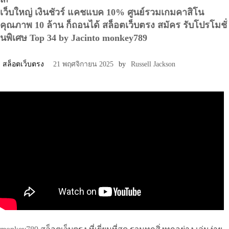
เว็บใหญ่ เงินชัวร์ แคชแบค 10% ศูนย์รวมเกมคาสิโน
คุณภาพ 10 ล้าน ก็ถอนได้ สล็อตเว็บตรง สมัคร รับโปรโมชั่
นพิเศษ Top 34 by Jacinto monkey789
สล็อตเว็บตรง
21 พฤศจิกายน 2025
by
Russell Jackson