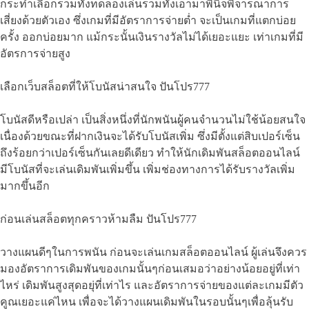
กระทำเลือกรวมทั้งทดลองเล่นรวมทั้งเอามาพินิจพิจารณาการ
เสี่ยงด้วยตัวเอง ซึ่งเกมที่มีอัตราการจ่ายต่ำ จะเป็นเกมที่แตกบ่อย
ครั้ง ออกบ่อยมาก แม้กระนั้นเงินรางวัลไม่ได้เยอะแยะ เท่าเกมที่มี
อัตรการจ่ายสูง
เลือกเว็บสล็อตที่ให้โบนัสน่าสนใจ ปันโปร777
โบนัสดีหรือเปล่า เป็นสิ่งหนึ่งที่นักพนันผู้คนจำนวนไม่ใช้น้อยสนใจ
เนื่องด้วยขณะที่ฝากเงินจะได้รับโบนัสเพิ่ม ซึ่งมีตั้งแต่สิบเปอร์เซ็น
ถึงร้อยกว่าเปอร์เซ็นกันเลยดีเดียว ทำให้นักเดิมพันสล็อตออนไลน์
มีโบนัสที่จะเล่นเดิมพันเพิ่มขึ้น เพิ่มช่องทางการได้รับรางวัลเพิ่ม
มากขึ้นอีก
ก่อนเล่นสล็อตทุกคราวห้ามลืม ปันโปร777
วางแผนดีๆในการพนัน ก่อนจะเล่นเกมสล็อตออนไลน์ ผู้เล่นจึงควร
มองอัตราการเดิมพันของเกมนั้นๆก่อนเสมอว่าอย่างน้อยอยู่ที่เท่า
ไหร่ เดิมพันสูงสุดอยุ่ที่เท่าไร และอัตราการจ่ายของแต่ละเกมมีตัว
คูณเยอะแค่ไหน เพื่อจะได้วางแผนเดิมพันในรอบนั้นๆเพื่อลุ้นรับ