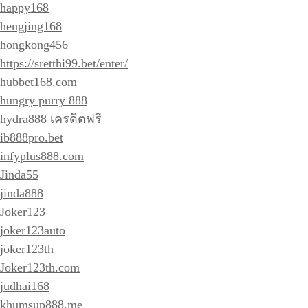
happy168
hengjing168
hongkong456
https://sretthi99.bet/enter/
hubbet168.com
hungry purry 888
hydra888 เครดิตฟรี
ib888pro.bet
infyplus888.com
Jinda55
jinda888
Joker123
joker123auto
joker123th
Joker123th.com
judhai168
khumsup888.me