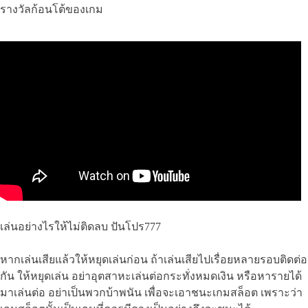
รางวัลก้อนโต้ของเกม
เล่นอย่างไรให้ไม่ติดลบ ปันโปร777
หากเล่นเสียแล้วให้หยุดเล่นก่อน ถ้าเล่นเสียไปเรื่อยหลายรอบติดต่อ
กัน ให้หยุดเล่น อย่าอุตสาหะเล่นต่อกระทั่งหมดเงิน หรือหารายได้
มาเล่นต่อ อย่าเป็นพวกบ้าพนัน เพื่อจะเอาชนะเกมสล็อต เพราะว่า