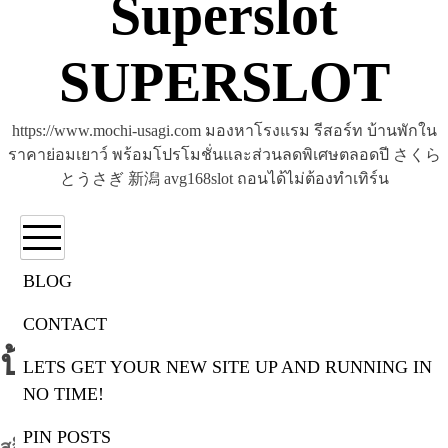
Superslot
SUPERSLOT
https://www.mochi-usagi.com มองหาโรงแรม รีสอร์ท บ้านพักใน
ราคาย่อมเยาว์ พร้อมโปรโมชั่นและส่วนลดพิเศษตลอดปี さくら
とうさぎ 新潟 avg168slot ถอนได้ไม่ต้องทำเทิร์น
BLOG
CONTACT
ป้ายกำกับ:
เกมสล็อต
LETS GET YOUR NEW SITE UP AND RUNNING IN
NO TIME!
PIN POSTS
สล็อตเว็บตรง 15 พฤศจิกายน 26 เกมสล็อต ถอนเงินง่าย