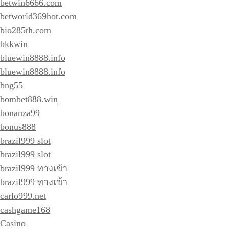
betwin6666.com
betworld369hot.com
bio285th.com
bkkwin
bluewin8888.info
bluewin8888.info
bng55
bombet888.win
bonanza99
bonus888
brazil999 slot
brazil999 slot
brazil999 ทางเข้า
brazil999 ทางเข้า
carlo999.net
cashgame168
Casino